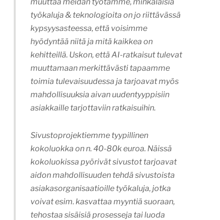
muuttaa meidän työtämme, minkälaisia
työkaluja & teknologioita on jo riittävässä
kypsyysasteessa, että voisimme
hyödyntää niitä ja mitä kaikkea on
kehitteillä. Uskon, että AI-ratkaisut tulevat
muuttamaan merkittävästi tapaamme
toimia tulevaisuudessa ja tarjoavat myös
mahdollisuuksia aivan uudentyyppisiin
asiakkaille tarjottaviin ratkaisuihin.
Sivustoprojektiemme tyypillinen
kokoluokka on n. 40-80k euroa. Näissä
kokoluokissa pyörivät sivustot tarjoavat
aidon mahdollisuuden tehdä sivustoista
asiakasorganisaatioille työkaluja, jotka
voivat esim. kasvattaa myyntiä suoraan,
tehostaa sisäisiä prosesseja tai luoda