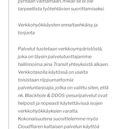
pyritään välttämään, mikäli se ei ole
tarpeellista työtehtävien suorittamiseksi.
Verkkohyökkäysten ennaltaehkäisy ja
torjunta
Palvelut tuotetaan verkkoympäristöstä,
joka on täysin palvelutuottajamme
hallinnoima aina Transit yhteyksistä alkaen.
Verkkotasolla käytössä on useita
toisistaan riippumattomia
palveluntarjoajia, jotka on valittu siten, että
nk. Blackhole & DDOS-pesuripalvelut ovat
helposti ja nopeasti käytettävissä isojen
verkkohyökkäyksien varalta.
Kokonaisuutena suosittelemme myös
Cloudflaren kaltaisen palvelun käyttöä