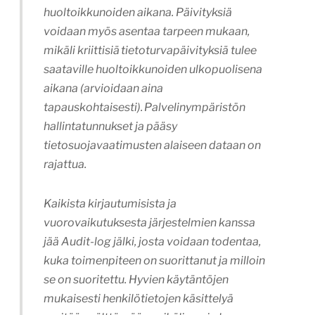
huoltoikkunoiden aikana. Päivityksiä
voidaan myös asentaa tarpeen mukaan,
mikäli kriittisiä tietoturvapäivityksiä tulee
saataville huoltoikkunoiden ulkopuolisena
aikana (arvioidaan aina
tapauskohtaisesti). Palvelinympäristön
hallintatunnukset ja pääsy
tietosuojavaatimusten alaiseen dataan on
rajattua.
Kaikista kirjautumisista ja
vuorovaikutuksesta järjestelmien kanssa
jää Audit-log jälki, josta voidaan todentaa,
kuka toimenpiteen on suorittanut ja milloin
se on suoritettu. Hyvien käytäntöjen
mukaisesti henkilötietojen käsittelyä