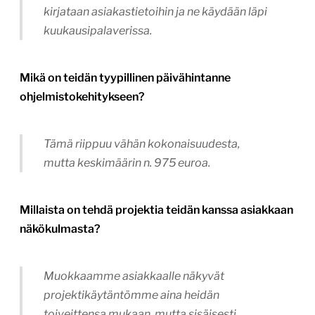
kirjataan asiakastietoihin ja ne käydään läpi
kuukausipalaverissa.
Mikä on teidän tyypillinen päivähintanne
ohjelmistokehitykseen?
Tämä riippuu vähän kokonaisuudesta,
mutta keskimäärin n. 975 euroa.
Millaista on tehdä projektia teidän kanssa asiakkaan
näkökulmasta?
Muokkaamme asiakkaalle näkyvät
projektikäytäntömme aina heidän
toiveittensa mukaan, mutta sisäisesti