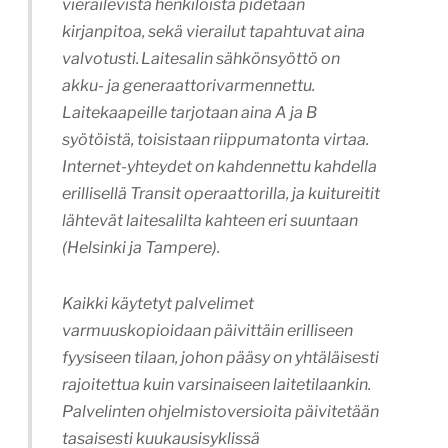
vierailevista henkilöistä pidetään
kirjanpitoa, sekä vierailut tapahtuvat aina
valvotusti. Laitesalin sähkönsyöttö on
akku- ja generaattorivarmennettu.
Laitekaapeille tarjotaan aina A ja B
syötöistä, toisistaan riippumatonta virtaa.
Internet-yhteydet on kahdennettu kahdella
erillisellä Transit operaattorilla, ja kuitureitit
lähtevät laitesalilta kahteen eri suuntaan
(Helsinki ja Tampere).
Kaikki käytetyt palvelimet
varmuuskopioidaan päivittäin erilliseen
fyysiseen tilaan, johon pääsy on yhtäläisesti
rajoitettua kuin varsinaiseen laitetilaankin.
Palvelinten ohjelmistoversioita päivitetään
tasaisesti kuukausisyklissä