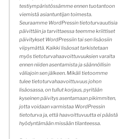
testiympäristössämme ennen tuotantoon
viemistä asiantuntijan toimesta.
Seuraamme WordPressin tietoturvauutisia
päivittäin ja tarvittaessa teemme kriittiset
päivitykset WordPressiin tai sen lisäosiin
viipymättä. Kaikki lisäosat tarkistetaan
myös tietoturvahaavoittuvuuksien varalta
ennen niiden asentamista ja säännöllisin
väliajoin sen jälkeen. Mikäli tietoomme
tulee tietoturvahaavoittuvuus johon
lisäosassa, on tullut korjaus, pyritään
kyseinen päivitys asentamaan pikimmiten,
jotta voidaan varmistaa WordPressin
tietoturva ja, että haavoittuvuutta ei päästä
hyödyntämään missään tilanteessa.