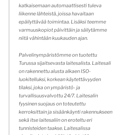
katkaisemaan automaattisesti tuleva
liikenne lähteistä, joissa havaitaan
epäilyttävää toimintaa. Lisäksi teemme
varmuuskopiot päivittäin ja säilytämme
niitä vähintään kuukauden ajan.
Palvelinympäristömme on tuotettu
Turussa sijaitsevasta laitesalista. Laitesali
on rakennettu alusta alkaen ISO-
luokitelluksi, korkean käytettävyyden
tilaksi, joka on ympäristö- ja
turvallisuusvalvottu 24/7. Laitesalin
fyysinen suojaus on toteutettu
kerroksittain ja sisäänkäynti rakennukseen
sekä itse laitesaliin on eroteltu eri
tunnisteiden taakse. Laitesalissa