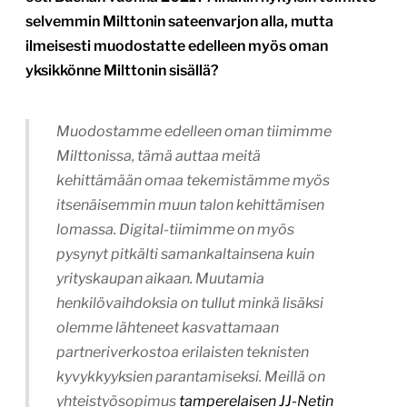
selvemmin Milttonin sateenvarjon alla, mutta
ilmeisesti muodostatte edelleen myös oman
yksikkönne Milttonin sisällä?
Muodostamme edelleen oman tiimimme
Milttonissa, tämä auttaa meitä
kehittämään omaa tekemistämme myös
itsenäisemmin muun talon kehittämisen
lomassa. Digital-tiimimme on myös
pysynyt pitkälti samankaltainsena kuin
yrityskaupan aikaan. Muutamia
henkilövaihdoksia on tullut minkä lisäksi
olemme lähteneet kasvattamaan
partneriverkostoa erilaisten teknisten
kyvykkyyksien parantamiseksi. Meillä on
yhteistyösopimus
tamperelaisen JJ-Netin