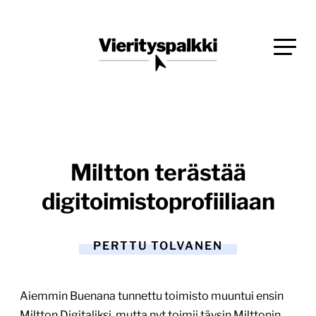
Siirry
Blogi verkkopalveluiden uudistajille ja kehittäjille
suoraan
Vierityspalkki.fi
sisältöön
Miltton terästää
digitoimistoprofiiliaan
PERTTU TOLVANEN
Aiemmin Buenana tunnettu toimisto muuntui ensin
Miltton Digitaliksi, mutta nyt toimii täysin Milttonin