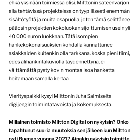
ehkä yksinään toimiessa olisi. Milttonin sateenvarjon
alla tehtävissä projekteissa on tyypillisesti enemmän
sisältötyötä ja muita osapuolia, joten tämä selittänee
pääosin projektien kokoluokan sijoittumisen usein yli
40 000 euron luokkaan. Tätä isompien
hankekokonaisuuksien kohdalla kannattanee
asiakkaiden kuitenkin olla tarkkana, koska pieni tiimi,
edes alihankintakuviolla täydennettynä, ei
välttämättä pysty kovin montaa isoa hanketta
hoitamaan samalla kertaa.
Vierityspalkki kysyi Milttonin Juha Salmiselta
digijengin toimintatavoista ja kokemuksesta.
Millainen toimisto Miltton Digital on nykyisin? Onko
tapahtunut suuria muutoksia sen jälkeen kun Miltton
osti Buenan vuonna 2021? Ainakin nykyisin toimitte