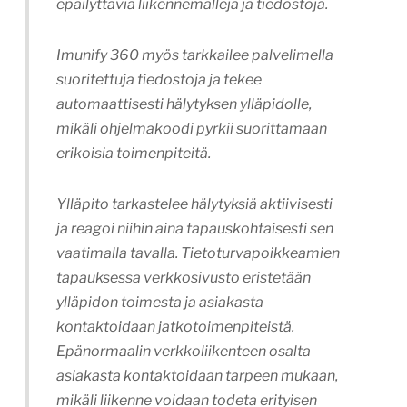
epäilyttäviä liikennemalleja ja tiedostoja.
Imunify 360 myös tarkkailee palvelimella
suoritettuja tiedostoja ja tekee
automaattisesti hälytyksen ylläpidolle,
mikäli ohjelmakoodi pyrkii suorittamaan
erikoisia toimenpiteitä.
Ylläpito tarkastelee hälytyksiä aktiivisesti
ja reagoi niihin aina tapauskohtaisesti sen
vaatimalla tavalla. Tietoturvapoikkeamien
tapauksessa verkkosivusto eristetään
ylläpidon toimesta ja asiakasta
kontaktoidaan jatkotoimenpiteistä.
Epänormaalin verkkoliikenteen osalta
asiakasta kontaktoidaan tarpeen mukaan,
mikäli liikenne voidaan todeta erityisen