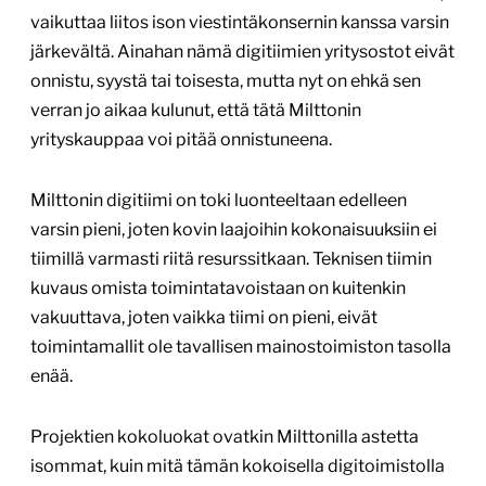
vaikuttaa liitos ison viestintäkonsernin kanssa varsin
järkevältä. Ainahan nämä digitiimien yritysostot eivät
onnistu, syystä tai toisesta, mutta nyt on ehkä sen
verran jo aikaa kulunut, että tätä Milttonin
yrityskauppaa voi pitää onnistuneena.
Milttonin digitiimi on toki luonteeltaan edelleen
varsin pieni, joten kovin laajoihin kokonaisuuksiin ei
tiimillä varmasti riitä resurssitkaan. Teknisen tiimin
kuvaus omista toimintatavoistaan on kuitenkin
vakuuttava, joten vaikka tiimi on pieni, eivät
toimintamallit ole tavallisen mainostoimiston tasolla
enää.
Projektien kokoluokat ovatkin Milttonilla astetta
isommat, kuin mitä tämän kokoisella digitoimistolla