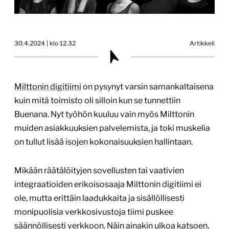
30.4.2024 | klo 12.32
Artikkeli
Milttonin digitiimi
on pysynyt varsin samankaltaisena
kuin mitä toimisto oli silloin kun se tunnettiin
Buenana. Nyt työhön kuuluu vain myös Milttonin
muiden asiakkuuksien palvelemista, ja toki muskelia
on tullut lisää isojen kokonaisuuksien hallintaan.
Mikään räätälöityjen sovellusten tai vaativien
integraatioiden erikoisosaaja Milttonin digitiimi ei
ole, mutta erittäin laadukkaita ja sisällöllisesti
monipuolisia verkkosivustoja tiimi puskee
säännöllisesti verkkoon. Näin ainakin ulkoa katsoen,