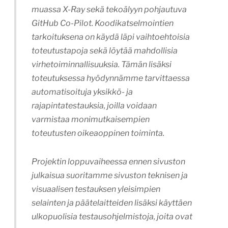
muassa X-Ray sekä tekoälyyn pohjautuva
GitHub Co-Pilot. Koodikatselmointien
tarkoituksena on käydä läpi vaihtoehtoisia
toteutustapoja sekä löytää mahdollisia
virhetoiminnallisuuksia. Tämän lisäksi
toteutuksessa hyödynnämme tarvittaessa
automatisoituja yksikkö- ja
rajapintatestauksia, joilla voidaan
varmistaa monimutkaisempien
toteutusten oikeaoppinen toiminta.
Projektin loppuvaiheessa ennen sivuston
julkaisua suoritamme sivuston teknisen ja
visuaalisen testauksen yleisimpien
selainten ja päätelaitteiden lisäksi käyttäen
ulkopuolisia testausohjelmistoja, joita ovat