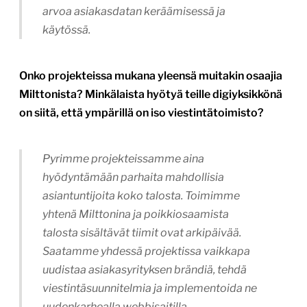
arvoa asiakasdatan keräämisessä ja
käytössä.
Onko projekteissa mukana yleensä muitakin osaajia
Milttonista? Minkälaista hyötyä teille digiyksikkönä
on siitä, että ympärillä on iso viestintätoimisto?
Pyrimme projekteissamme aina
hyödyntämään parhaita mahdollisia
asiantuntijoita koko talosta. Toimimme
yhtenä Milttonina ja poikkiosaamista
talosta sisältävät tiimit ovat arkipäivää.
Saatamme yhdessä projektissa vaikkapa
uudistaa asiakasyrityksen brändiä, tehdä
viestintäsuunnitelmia ja implementoida ne
uudenkarhealla webbisaitilla.