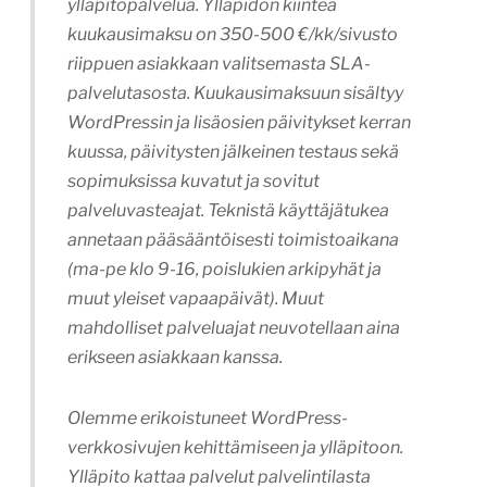
ylläpitopalvelua. Ylläpidon kiinteä
kuukausimaksu on 350-500 €/kk/sivusto
riippuen asiakkaan valitsemasta SLA-
palvelutasosta. Kuukausimaksuun sisältyy
WordPressin ja lisäosien päivitykset kerran
kuussa, päivitysten jälkeinen testaus sekä
sopimuksissa kuvatut ja sovitut
palveluvasteajat. Teknistä käyttäjätukea
annetaan pääsääntöisesti toimistoaikana
(ma-pe klo 9-16, poislukien arkipyhät ja
muut yleiset vapaapäivät). Muut
mahdolliset palveluajat neuvotellaan aina
erikseen asiakkaan kanssa.
Olemme erikoistuneet WordPress-
verkkosivujen kehittämiseen ja ylläpitoon.
Ylläpito kattaa palvelut palvelintilasta