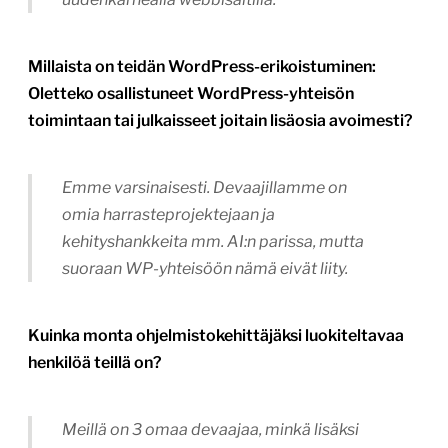
Millaista on teidän WordPress-erikoistuminen:
Oletteko osallistuneet WordPress-yhteisön
toimintaan tai julkaisseet joitain lisäosia avoimesti?
Emme varsinaisesti. Devaajillamme on
omia harrasteprojektejaan ja
kehityshankkeita mm. AI:n parissa, mutta
suoraan WP-yhteisöön nämä eivät liity.
Kuinka monta ohjelmistokehittäjäksi luokiteltavaa
henkilöä teillä on?
Meillä on 3 omaa devaajaa, minkä lisäksi