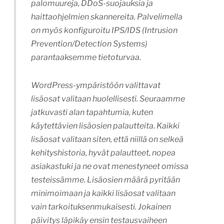
palomuureja, DDoS-suojauksia ja
haittaohjelmien skannereita. Palvelimella
on myös konfiguroitu IPS/IDS (Intrusion
Prevention/Detection Systems)
parantaaksemme tietoturvaa.
WordPress-ympäristöön valittavat
lisäosat valitaan huolellisesti. Seuraamme
jatkuvasti alan tapahtumia, kuten
käytettävien lisäosien palautteita. Kaikki
lisäosat valitaan siten, että niillä on selkeä
kehityshistoria, hyvät palautteet, nopea
asiakastuki ja ne ovat menestyneet omissa
testeissämme. Lisäosien määrä pyritään
minimoimaan ja kaikki lisäosat valitaan
vain tarkoituksenmukaisesti. Jokainen
päivitys läpikäy ensin testausvaiheen