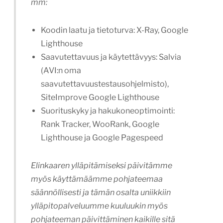
mm:
Koodin laatu ja tietoturva: X-Ray, Google
Lighthouse
Saavutettavuus ja käytettävyys: Salvia
(AVI:n oma
saavutettavuustestausohjelmisto),
SiteImprove Google Lighthouse
Suorituskyky ja hakukoneoptimointi:
Rank Tracker, WooRank, Google
Lighthouse ja Google Pagespeed
Elinkaaren ylläpitämiseksi päivitämme
myös käyttämäämme pohjateemaa
säännöllisesti ja tämän osalta uniikkiin
ylläpitopalveluumme kuuluukin myös
pohjateeman päivittäminen kaikille sitä