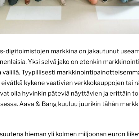
digitoimistojen markkina on jakautunut useamp
onenlaisia. Yksi selvä jako on etenkin markkinoin
välillä. Tyypillisesti markkinointipainotteisemma
, eivätkä kykene vaativien verkkokauppojen tai r
at olla hyvinkin päteviä näyttävien ja erittäin t
sessa. Aava & Bang kuuluu juurikin tähän markk
uutena hieman yli kolmen miljoonan euron liikev