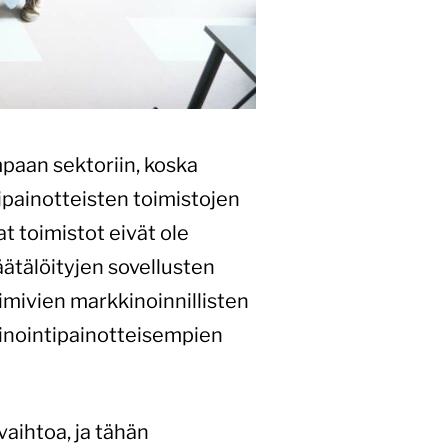
aan sektoriin, koska
tipainotteisten toimistojen
t toimistot eivät ole
äätälöityjen sovellusten
oimivien markkinoinnillisten
inointipainotteisempien
aihtoa, ja tähän