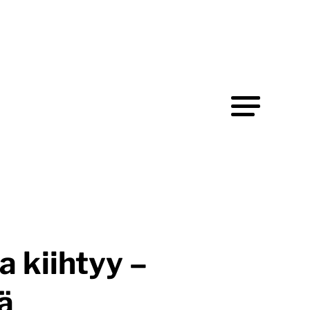
a kiihtyy –
ä