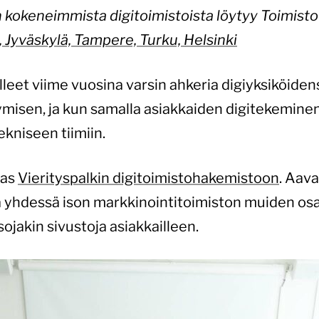
n kokeneimmista digitoimistoista löytyy Toimist
, Jyväskylä, Tampere, Turku, Helsinki
lleet viime vuosina varsin ahkeria digiyksiköide
misen, ja kun samalla asiakkaiden digitekeminen
kniseen tiimiin.
kas
Vierityspalkin digitoimistohakemistoon
. Aava
ka yhdessä ison markkinointitoimiston muiden os
ojakin sivustoja asiakkailleen.