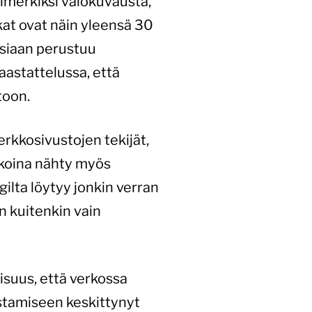
simerkiksi valokuvausta,
okat ovat näin yleensä 30
siaan perustuu
aastattelussa, että
toon.
rkkosivustojen tekijät,
ikoina nähty myös
lta löytyy jonkin verran
 kuitenkin vain
isuus, että verkossa
stamiseen keskittynyt