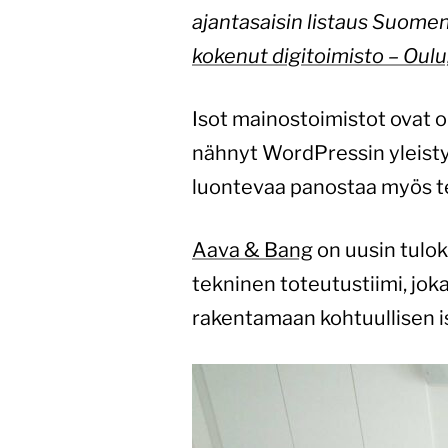
ajantasaisin listaus Suome
kokenut digitoimisto – Oulu
Isot mainostoimistot ovat o
nähnyt WordPressin yleisty
luontevaa panostaa myös te
Aava & Bang
on uusin tulo
tekninen toteutustiimi, jo
rakentamaan kohtuullisen is