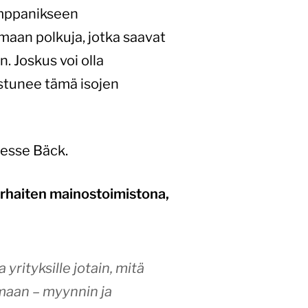
kumppanikseen
amaan polkuja, jotka saavat
. Joskus voi olla
rustunee tämä isojen
Jesse Bäck.
arhaiten mainostoimistona,
rityksille jotain, mitä
amaan – myynnin ja