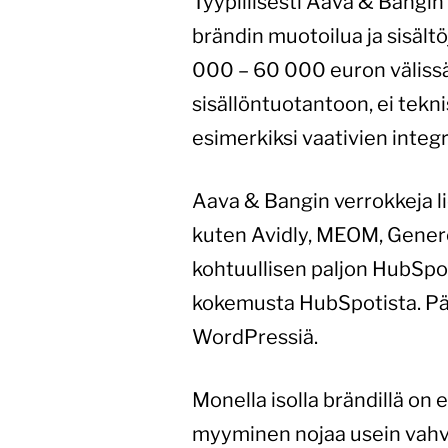
Tyypillisesti Aava & Bangin 
brändin muotoilua ja sisältö
000 – 60 000 euron väliss
sisällöntuotantoon, ei tekn
esimerkiksi vaativien inte
Aava & Bangin verrokkeja li
kuten Avidly, MEOM, Genero
kohtuullisen paljon HubSpo
kokemusta HubSpotista. Pä
WordPressiä.
Monella isolla brändillä on
myyminen nojaa usein vahvo