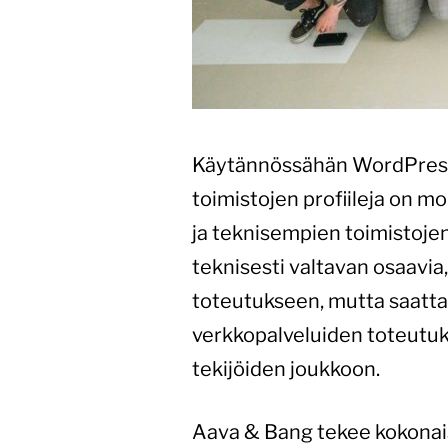
Käytännössähän WordPress-
toimistojen profiileja on m
ja teknisempien toimistojen 
teknisesti valtavan osaavia
toteutukseen, mutta saattav
verkkopalveluiden toteutuk
tekijöiden joukkoon.
Aava & Bang tekee kokonais