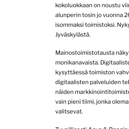
kokoluokkaan on noustu viim
alunperin tosin jo vuonna 
isommaksi toimistoksi. Nyky
Jyväskylästä.
Mainostoimistotausta näkyy 
monikanavaista. Digitaaliste
kysyttäessä toimiston vahv
digitaalisten palveluiden 
näiden markkinointitoimist
vain pieni tiimi, jonka olem
valitsevat.