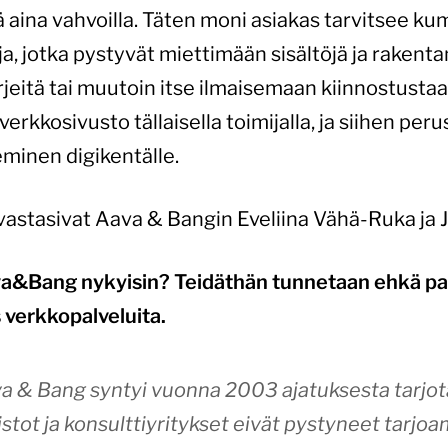
ä aina vahvoilla. Täten moni asiakas tarvitsee 
ja, jotka pystyvät miettimään sisältöjä ja rakent
jeitä tai muutoin itse ilmaisemaan kiinnostustaan
erkkosivusto tällaisella toimijalla, ja siihen pe
minen digikentälle.
vastasivat Aava & Bangin Eveliina Vähä-Ruka ja 
ava&Bang nykyisin? Teidäthän tunnetaan ehkä p
 verkkopalveluita.
a & Bang syntyi vuonna 2003 ajatuksesta tarjota y
stot ja konsulttiyritykset eivät pystyneet tarjo