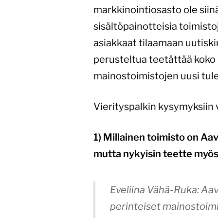
markkinointiosasto ole siin
sisältöpainotteisia toimisto
asiakkaat tilaamaan uutiskir
perusteltua teetättää koko v
mainostoimistojen uusi tule
Vierityspalkin kysymyksiin 
1) Millainen toimisto on A
mutta nykyisin teette myös
Eveliina Vähä-Ruka: Aav
perinteiset mainostoimi