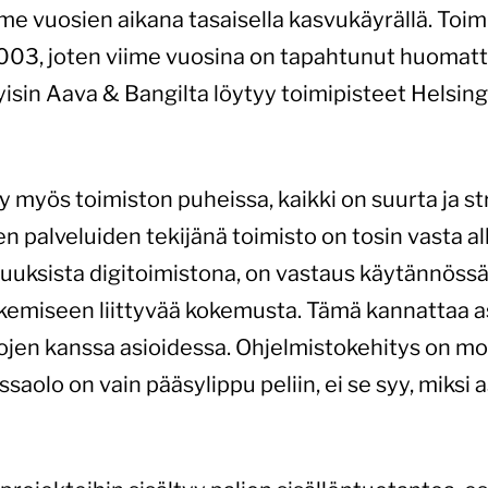
e vuosien aikana tasaisella kasvukäyrällä. Toim
2003, joten viime vuosina on tapahtunut huomat
isin Aava & Bangilta löytyy toimipisteet Helsing
myös toimiston puheissa, kaikki on suurta ja str
n palveluiden tekijänä toimisto on tosin vasta al
uuksista digitoimistona, on vastaus käytännöss
tekemiseen liittyvää kokemusta. Tämä kannattaa 
ojen kanssa asioidessa. Ohjelmistokehitys on mon
assaolo on vain pääsylippu peliin, ei se syy, miksi