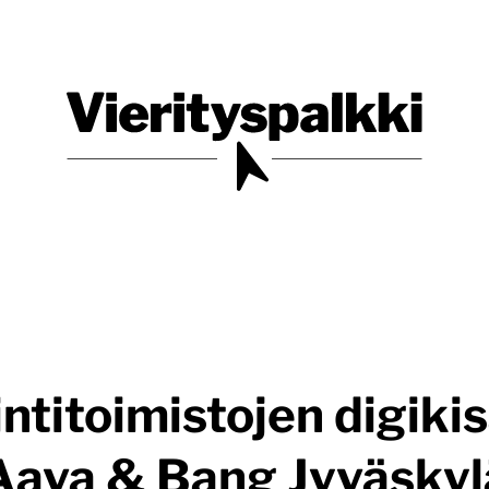
Blogi verkkopalveluiden uudistajille ja kehittäjille
Vierityspalkki.fi
titoimistojen digikis
Aava & Bang Jyväskyl