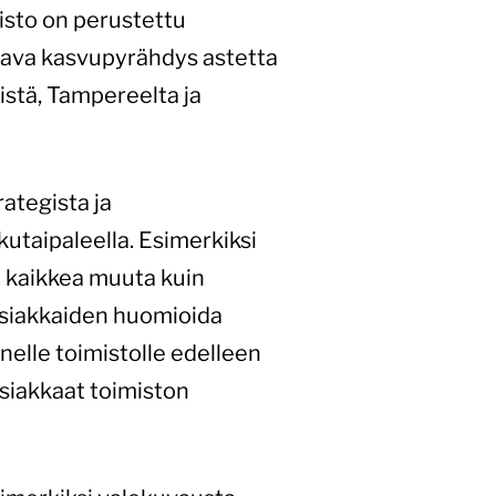
isto on perustettu
tava kasvupyrähdys astetta
istä, Tampereelta ja
ategista ja
kutaipaleella. Esimerkiksi
ä kaikkea muuta kuin
asiakkaiden huomioida
elle toimistolle edelleen
 asiakkaat toimiston