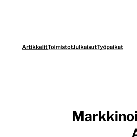
Siirry
suoraan
sisältöön
Artikkelit
Toimistot
Julkaisut
Työpaikat
Markkinoin