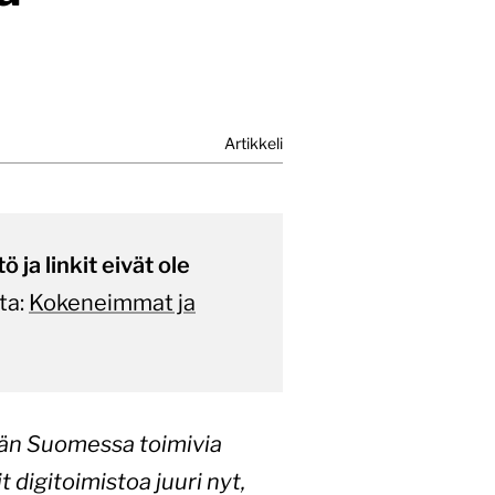
Artikkeli
 ja linkit eivät ole
ta:
Kokeneimmat ja
lään Suomessa toimivia
t digitoimistoa juuri nyt,