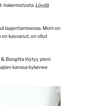
ot-hakemistosta.
Löydä
nsä laajentamisessa. Moni on
 on kasvanut, on ollut
 & Bangilta löytyy pieni
aajien kanssa kykenee