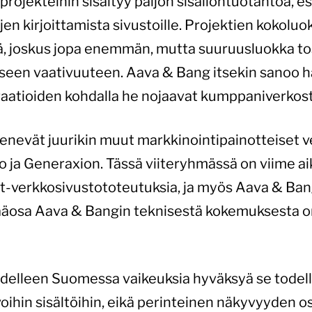
projekteihin sisältyy paljon sisällöntuotantoa, e
jen kirjoittamista sivustoille. Projektien kokolu
ä, joskus jopa enemmän, mutta suuruusluokka to
iseen vaativuuteen. Aava & Bang itsekin sanoo h
graatioiden kohdalla he nojaavat kumppaniverkos
enevät juurikin muut markkinointipainotteiset ve
 ja Generaxion. Tässä viiteryhmässä on viime a
t-verkkosivustototeutuksia, ja myös Aava & Bangi
äosa Aava & Bangin teknisestä kokemuksesta on
 edelleen Suomessa vaikeuksia hyväksyä se todell
ihin sisältöihin, eikä perinteinen näkyvyyden o