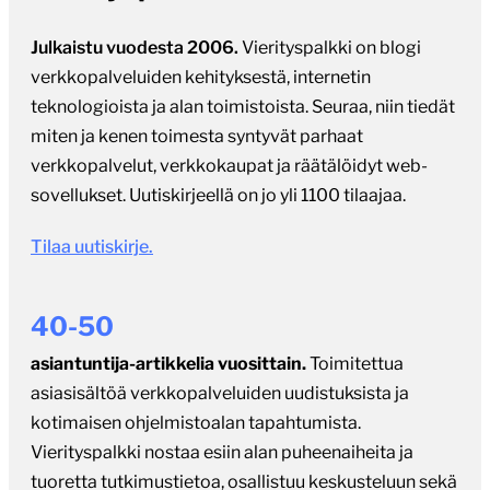
Julkaistu vuodesta 2006.
Vierityspalkki on blogi
verkkopalveluiden kehityksestä, internetin
teknologioista ja alan toimistoista. Seuraa, niin tiedät
miten ja kenen toimesta syntyvät parhaat
verkkopalvelut, verkkokaupat ja räätälöidyt web-
sovellukset. Uutiskirjeellä on jo yli 1100 tilaajaa.
Tilaa uutiskirje.
40-50
asiantuntija-artikkelia vuosittain.
Toimitettua
asiasisältöä verkkopalveluiden uudistuksista ja
kotimaisen ohjelmistoalan tapahtumista.
Vierityspalkki nostaa esiin alan puheenaiheita ja
tuoretta tutkimustietoa, osallistuu keskusteluun sekä