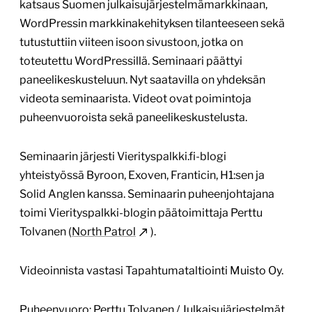
katsaus Suomen julkaisujärjestelmämarkkinaan,
WordPressin markkinakehityksen tilanteeseen sekä
tutustuttiin viiteen isoon sivustoon, jotka on
toteutettu WordPressillä. Seminaari päättyi
paneelikeskusteluun. Nyt saatavilla on yhdeksän
videota seminaarista. Videot ovat poimintoja
puheenvuoroista sekä paneelikeskustelusta.
Seminaarin järjesti Vierityspalkki.fi-blogi
yhteistyössä Byroon, Exoven, Franticin, H1:sen ja
Solid Anglen kanssa. Seminaarin puheenjohtajana
toimi Vierityspalkki-blogin päätoimittaja Perttu
Tolvanen (
North Patrol
).
Videoinnista vastasi Tapahtumataltiointi Muisto Oy.
Puheenvuoro: Perttu Tolvanen / Julkaisujärjestelmät