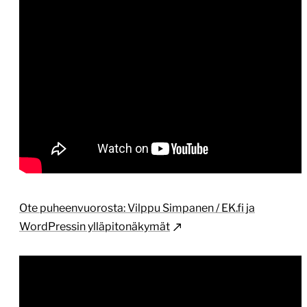
Ote puheenvuorosta: Vilppu Simpanen / EK.fi ja
WordPressin ylläpitonäkymät