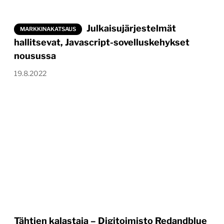
Julkaisujärjestelmät
MARKKINAKATSAUS
hallitsevat, Javascript-sovelluskehykset
nousussa
19.8.2022
Tähtien kalastaja – Digitoimisto Redandblue