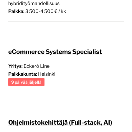
hybridityömahdollisuus
Palkka:
3 500-4 500 € / kk
eCommerce Systems Specialist
Yritys:
Eckerö Line
Paikkakunta:
Helsinki
9 päivää jäljellä
Ohjelmistokehittäjä (Full-stack, AI)