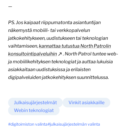
—
PS. Jos kaipaat riippumatonta asiantuntijan
näkemystä mobiili- tai verkkopalvelun
jatkokehitykseen, uudistukseen tai teknologian
vaihtamiseen,
kannattaa tutustua North Patrolin
konsultointipalveluihin
. North Patrol tuntee web-
ja mobiilikehityksen teknologiat ja auttaa lukuisia
asiakkaitaan uudistuksissa ja erilaisten
digipalveluiden jatkokehityksen suunnittelussa.
Julkaisujärjestelmät
Vinkit asiakkaille
Webin teknologiat
digitoimiston valinta
julkaisujärjestelmän valinta