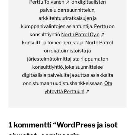
Perttu Tolvanen
on digitaalisten
palveluiden suunnittelun,
arkkitehtuuriratkaisujen ja
kumppanivalintojen asiantuntija. Perttu on
konsulttiyhtiö
North Patrol Oy:n
konsultti ja toinen perustaja. North Patrol
on digitoimistoista ja
järjestelmätoimittajista riippumaton
konsulttiyhtiö, joka suunnittelee
digitaalisia palveluita ja auttaa asiakkaita
onnistumaan uudistushankkeissaan.
Ota
yhteyttä Perttuun!
1 kommentti “
WordPress ja isot