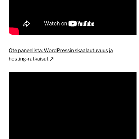
Ote paneelista: WordPressin skaalautuvuus ja
hosting-ratkaisut