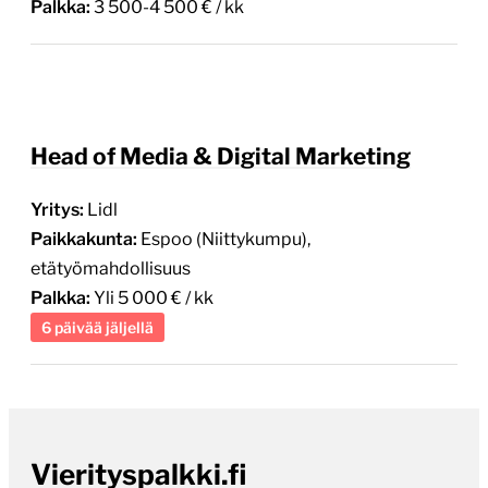
Palkka:
3 500-4 500 € / kk
Head of Media & Digital Marketing
Yritys:
Lidl
Paikkakunta:
Espoo (Niittykumpu),
etätyömahdollisuus
Palkka:
Yli 5 000 € / kk
6 päivää jäljellä
Vierityspalkki.fi