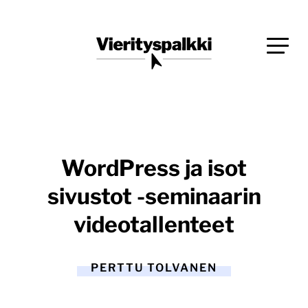
Siirry
Blogi verkkopalveluiden uudistajille ja kehittäjille
suoraan
Vierityspalkki.fi
sisältöön
WordPress ja isot
sivustot -seminaarin
videotallenteet
PERTTU TOLVANEN