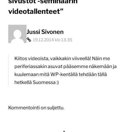
sivustot -seminaarin
videotallenteet
”
Jussi Sivonen
19.12.2014 klo 13.35
Kiitos videoista, vaikkakin viiveellä! Näin me
periferiassakin asuvat pääsemme näkemään ja
kuulemaan mitä WP-kentällä tehdään tällä
hetkellä Suomessa :)
Kommentointi on suljettu.