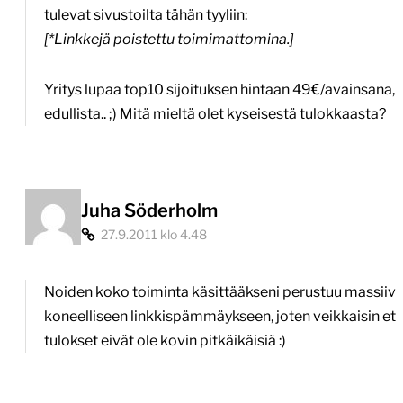
tulevat sivustoilta tähän tyyliin:
[*Linkkejä poistettu toimimattomina.]
Yritys lupaa top10 sijoituksen hintaan 49€/avainsana,
edullista.. ;) Mitä mieltä olet kyseisestä tulokkaasta?
Juha Söderholm
27.9.2011 klo 4.48
Noiden koko toiminta käsittääkseni perustuu massiivi
koneelliseen linkkispämmäykseen, joten veikkaisin ett
tulokset eivät ole kovin pitkäikäisiä :)