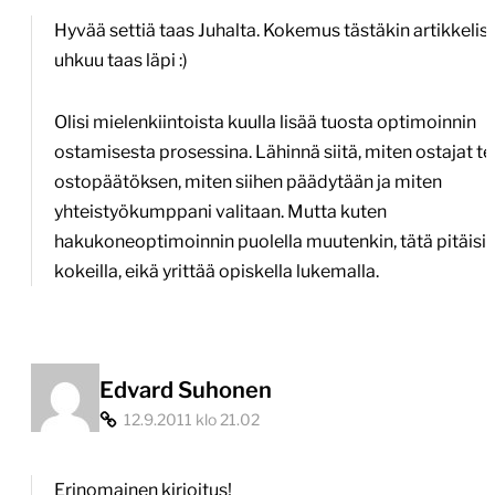
Juha
Hyvää settiä taas Juhalta. Kokemus tästäkin artikkelis
Söderholm”
uhkuu taas läpi :)
Olisi mielenkiintoista kuulla lisää tuosta optimoinnin
ostamisesta prosessina. Lähinnä siitä, miten ostajat t
ostopäätöksen, miten siihen päädytään ja miten
yhteistyökumppani valitaan. Mutta kuten
hakukoneoptimoinnin puolella muutenkin, tätä pitäisi i
kokeilla, eikä yrittää opiskella lukemalla.
Edvard Suhonen
12.9.2011 klo 21.02
Erinomainen kirjoitus!