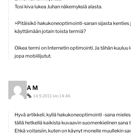
Tosi kiva lukea Juhan näkemyksiä alasta.
>Pitäisikö hakukoneoptimointi-sanan sijasta kenties j
käyttämään jotain toista termiä?
Oikea termi on Internetin optimointi. Ja tähän kuuluu ka
jopa mobiilijutut.
A M
14.9.2011 klo 14.46
Hyvä artikkeli, kyllä hakukoneoptimointi -sana mielest
tällä hetkellä kaikista kuvaavin suomenkielinen sana tä
Ehkä voitaisiin, kuten on käynyt monelle muullekin san