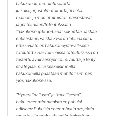
hakukoneoptimointi, se, että
julkaisujärjestelmätoimittajat sekä
mainos- ja mediatoimistot mainostavat
järjestelmiään/toteutuksiaan
”hakukoneoptimoituina” sekoittaa pakkaa
entisestään, vaikka kyse on lähinnä siitä,
että sivusto on hakukoneystävällisesti
toteutettu. Harvoin näissä toteutuksissa on
testattu avainsanojen toimivuutta ja tehty
strategiaa millä keskeisimmillä
hakukoneilla päästään mahdollisimman
ylös hakukoneissa.
”Hyperkilpailusta” ja ”tavallisesta”
hakukoneoptimoinnista en puhuisi
erikseen: Puhuisin enemmänkin projektin
tavotteisiin sopivasta määrittelystä, eri