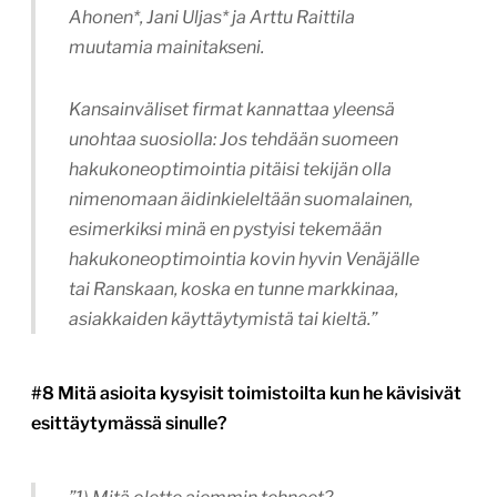
Ahonen
*,
Jani Uljas
* ja Arttu Raittila
muutamia mainitakseni.
Kansainväliset firmat kannattaa yleensä
unohtaa suosiolla: Jos tehdään suomeen
hakukoneoptimointia pitäisi tekijän olla
nimenomaan äidinkieleltään suomalainen,
esimerkiksi minä en pystyisi tekemään
hakukoneoptimointia kovin hyvin Venäjälle
tai Ranskaan, koska en tunne markkinaa,
asiakkaiden käyttäytymistä tai kieltä.”
#8 Mitä asioita kysyisit toimistoilta kun he kävisivät
esittäytymässä sinulle?