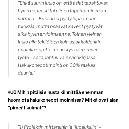
”Ehkä suurin luulo on, että asiat tapahtuvat
hyvin nopeasti tai niiden tapahtuminen on
varmaa – Kukaan ei pysty lupaamaan
tuloksia, mutta osaavat kaverit pystyvät
aika hyvin arvioimaan ne. Toinen yleinen
luulo niin tekijöiden kuin asiakkaidenkin
puolella on, että menestys tulee ennen
työtä – se tapahtuu vain sanakirjassa.
Hakukoneoptimointi on 90% raakaa
duunia.”
#10 Mihin pitäisi sinusta kiinnittää enemmän
huomiota hakukoneoptimoinnissa? Mitkä ovat alan
”pimeät kulmat”?
”1) Projektin mittareihin ja ”lupauksiin” –