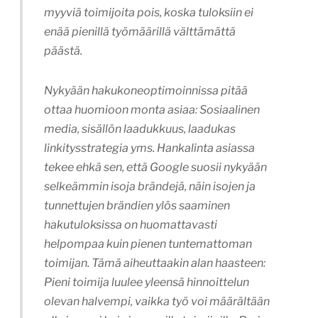
myyviä toimijoita pois, koska tuloksiin ei
enää pienillä työmäärillä välttämättä
päästä.
Nykyään hakukoneoptimoinnissa pitää
ottaa huomioon monta asiaa: Sosiaalinen
media, sisällön laadukkuus, laadukas
linkitysstrategia yms. Hankalinta asiassa
tekee ehkä sen, että Google suosii nykyään
selkeämmin isoja brändejä, näin isojen ja
tunnettujen brändien ylös saaminen
hakutuloksissa on huomattavasti
helpompaa kuin pienen tuntemattoman
toimijan. Tämä aiheuttaakin alan haasteen:
Pieni toimija luulee yleensä hinnoittelun
olevan halvempi, vaikka työ voi määrältään