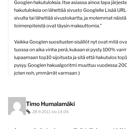
Googlen hakutuloksia. Itse asiassa ainoa tapa järjestel
hakutuloksia on lähettää sivusto Googlelle Lisää URL-
sivulta tai lähettää sivustokartta, ja molemmat näistä
toimenpiteistä ovat täysin maksuttomia.”
Vaikka Googlen suositusten sisällöt nyt ovat mitä ovat,
tuossa on aika vinha perä, kukaan ei pysty 100% varma
lupaamaan top10 sijoitusta ja sitä että hakutulos top1
pysyy. Googlen hakualgoritmi muuttuu vuodessa 200 
joten noh, ymmärrät varmaan :)
Timo Humalamäki
28.9.2011 klo 14.06