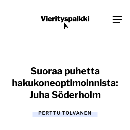
Siirry
Blogi verkkopalveluiden uudistajille ja kehittäjille
suoraan
Vierityspalkki.fi
sisältöön
Suoraa puhetta
hakukoneoptimoinnista:
Juha Söderholm
PERTTU TOLVANEN