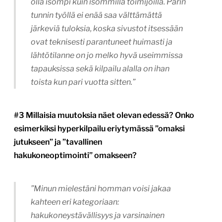
olla isompi kuin isommilla toimijoilla. Parin
tunnin työllä ei enää saa välttämättä
järkeviä tuloksia, koska sivustot itsessään
ovat teknisesti parantuneet huimasti ja
lähtötilanne on jo melko hyvä useimmissa
tapauksissa sekä kilpailu alalla on ihan
toista kun pari vuotta sitten.”
#3 Millaisia muutoksia näet olevan edessä? Onko
esimerkiksi hyperkilpailu eriytymässä ”omaksi
jutukseen” ja ”tavallinen
hakukoneoptimointi” omakseen?
”Minun mielestäni homman voisi jakaa
kahteen eri kategoriaan:
hakukoneystävällisyys ja varsinainen