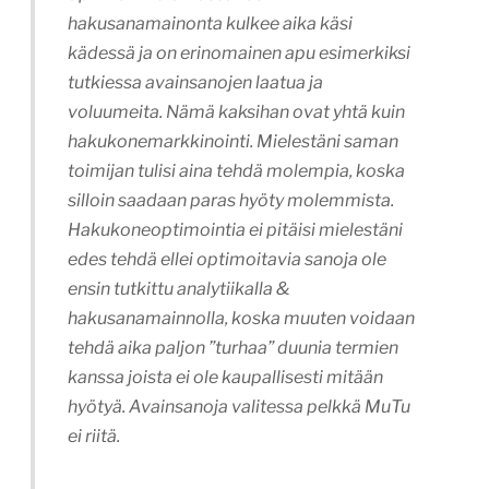
hakusanamainonta kulkee aika käsi
kädessä ja on erinomainen apu esimerkiksi
tutkiessa avainsanojen laatua ja
voluumeita. Nämä kaksihan ovat yhtä kuin
hakukonemarkkinointi. Mielestäni saman
toimijan tulisi aina tehdä molempia, koska
silloin saadaan paras hyöty molemmista.
Hakukoneoptimointia ei pitäisi mielestäni
edes tehdä ellei optimoitavia sanoja ole
ensin tutkittu analytiikalla &
hakusanamainnolla, koska muuten voidaan
tehdä aika paljon ”turhaa” duunia termien
kanssa joista ei ole kaupallisesti mitään
hyötyä. Avainsanoja valitessa pelkkä MuTu
ei riitä.