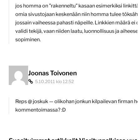
jos homma on ”rakenneltu” kasaan esimerkiksi linkitt
omia sivustojaan keskenään niin homma tulee töksä
jossain vaiheessa pahasti näpeille. Linkkien määrä ei o
validi tekijä, vaan niiden laatu, luonnollisuus ja aiheese
sopiminen.
Joonas Toivonen
5.10.2011 klo 12.52
Reps @ joskuk — olikohan jonkun kilpailevan firman he
kommentoimassa? :D