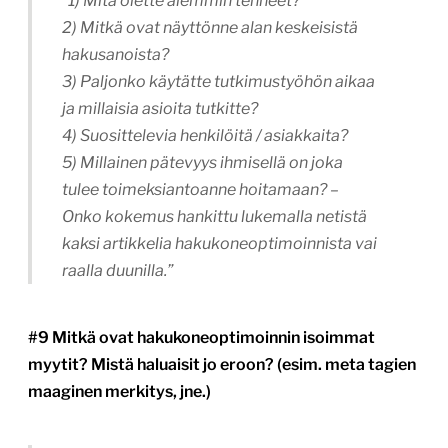
”1) Mitä olette aiemmin tehneet?
2) Mitkä ovat näyttönne alan keskeisistä
hakusanoista?
3) Paljonko käytätte tutkimustyöhön aikaa
ja millaisia asioita tutkitte?
4) Suosittelevia henkilöitä / asiakkaita?
5) Millainen pätevyys ihmisellä on joka
tulee toimeksiantoanne hoitamaan? –
Onko kokemus hankittu lukemalla netistä
kaksi artikkelia hakukoneoptimoinnista vai
raalla duunilla.”
#9 Mitkä ovat hakukoneoptimoinnin isoimmat
myytit? Mistä haluaisit jo eroon? (esim. meta tagien
maaginen merkitys, jne.)