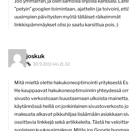
Joo ymmärrän, ja olen samoilla linjoilla kanssasi. Lähi
”petyin” googlen toimintaan.. ajattelin (ja toivoin), että
uusimpien päivitysten myötä tälläiset räikeimmät
linkkispämmäykset olisi jo saatu karsittua pois. :)
joskuk
30.9.2011 klo 21.32
Mitä mieltä olette hakukoneoptimointi yrityksestä Es-
He kauppaavat hakukoneoptimoinnin yhteydessä om
sivusto verkostoaan buustaamaan ulkoista mainetta. El
käytännössä heillä on jonkinlainen sivustoverkosto jo
maksusta alkavat pikkuhiljaa lisäämään asiakkaan si
osoittavia linkkejä sekä artikkeleita. Tästä he veloittav
suolaisen kuukausimaksun. Mitäs jos Google huomaa 