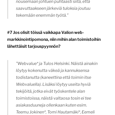
nousemaan johtuen puhtaasti siitä, että
saavuttaakseen järkeviä tuloksia joutuu
tekemään enemmän työtä.”
#7 Jos olisit töissä vaikkapa Valion web-
markkinointipomona, niin mihin alan toimistoihin
lähettäisit tarjouspyynnön?
”
Webvalue*
ja Tulos Helsinki. Näistä ainakin
löytyy kokenutta väkeä ja kannuksensa
todistanutta (kaneettina että toimin itse
Webvaluella). Lisäksi löytyy useita hyviä
tekijöitä, jotka eivät työskentele alan
toimistoissa, näistä valtaosa tosin ei tee
asiakasduuneja ollenkaan kuten esim.
Teemu Jokinen*
,
Tomi Hautamäki*
,
Eemeli