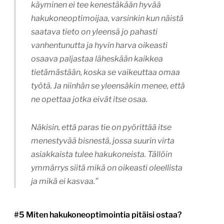
käyminen ei tee kenestäkään hyvää
hakukoneoptimoijaa, varsinkin kun näistä
saatava tieto on yleensä jo pahasti
vanhentunutta ja hyvin harva oikeasti
osaava paljastaa läheskään kaikkea
tietämästään, koska se vaikeuttaa omaa
työtä. Ja niinhän se yleensäkin menee, että
ne opettaa jotka eivät itse osaa.
Näkisin, että paras tie on pyörittää itse
menestyvää bisnestä, jossa suurin virta
asiakkaista tulee hakukoneista. Tällöin
ymmärrys siitä mikä on oikeasti oleellista
ja mikä ei kasvaa.”
#5 Miten hakukoneoptimointia pitäisi ostaa?