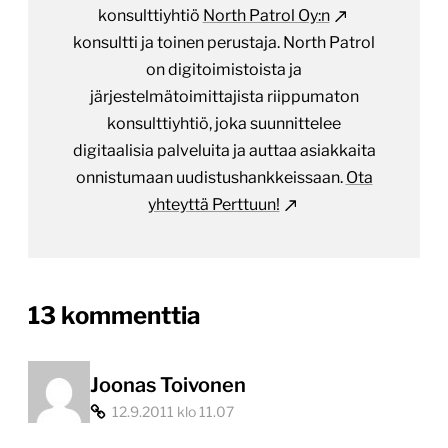
konsulttiyhtiö
North Patrol Oy:n
konsultti ja toinen perustaja. North Patrol
on digitoimistoista ja
järjestelmätoimittajista riippumaton
konsulttiyhtiö, joka suunnittelee
digitaalisia palveluita ja auttaa asiakkaita
onnistumaan uudistushankkeissaan.
Ota
yhteyttä Perttuun!
on
13 kommenttia
“Suoraa
puhetta
Joonas Toivonen
12.9.2011 klo 11.07
hakukoneoptimoinnis