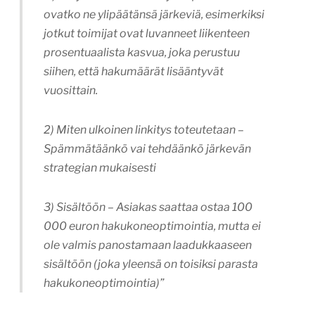
ovatko ne ylipäätänsä järkeviä, esimerkiksi
jotkut toimijat ovat luvanneet liikenteen
prosentuaalista kasvua, joka perustuu
siihen, että hakumäärät lisääntyvät
vuosittain.
2) Miten ulkoinen linkitys toteutetaan –
Spämmätäänkö vai tehdäänkö järkevän
strategian mukaisesti
3) Sisältöön – Asiakas saattaa ostaa 100
000 euron hakukoneoptimointia, mutta ei
ole valmis panostamaan laadukkaaseen
sisältöön (joka yleensä on toisiksi parasta
hakukoneoptimointia)”