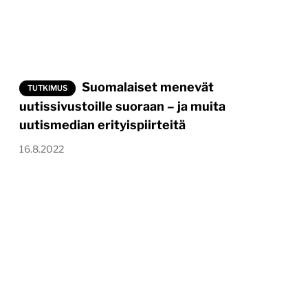
Suomalaiset menevät
TUTKIMUS
uutissivustoille suoraan – ja muita
uutismedian erityispiirteitä
16.8.2022