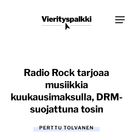
Siirry
Blogi verkkopalveluiden uudistajille ja kehittäjille
suoraan
Vierityspalkki.fi
sisältöön
Radio Rock tarjoaa
musiikkia
kuukausimaksulla, DRM-
suojattuna tosin
PERTTU TOLVANEN