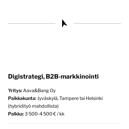
Digistrategi, B2B-markkinointi
Yritys:
Aava&Bang Oy
Paikkakunta:
Jyväskylä, Tampere tai Helsinki
(hybridityö mahdollista)
Palkka:
3 500-4 500 € / kk