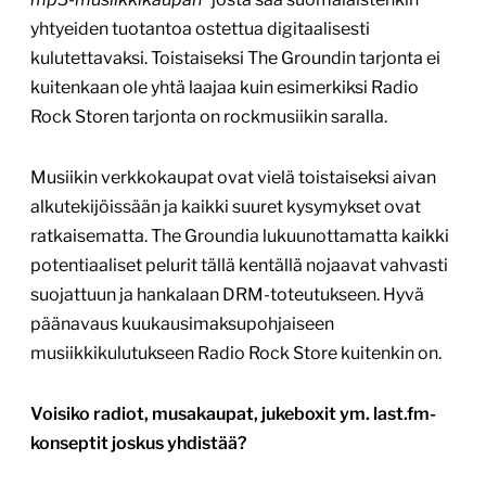
yhtyeiden tuotantoa ostettua digitaalisesti
kulutettavaksi. Toistaiseksi The Groundin tarjonta ei
kuitenkaan ole yhtä laajaa kuin esimerkiksi Radio
Rock Storen tarjonta on rockmusiikin saralla.
Musiikin verkkokaupat ovat vielä toistaiseksi aivan
alkutekijöissään ja kaikki suuret kysymykset ovat
ratkaisematta. The Groundia lukuunottamatta kaikki
potentiaaliset pelurit tällä kentällä nojaavat vahvasti
suojattuun ja hankalaan DRM-toteutukseen. Hyvä
päänavaus kuukausimaksupohjaiseen
musiikkikulutukseen Radio Rock Store kuitenkin on.
Voisiko radiot, musakaupat, jukeboxit ym. last.fm-
konseptit joskus yhdistää?