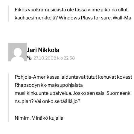
musiikkia
Eikös vuokramusiikista ole tässä viime aikoina ollut
kuukausimaksulla,
kauhuesimerkkejä? Windows Plays for sure, Wall-Mar
DRM-
suojattuna
tosin”
Jari Nikkola
27.10.2008 klo 22.58
Pohjois-Amerikassa laiduntavat tutut kehuvat kovasti
Rhapsodyn kk-maksupohjaista
musiikinkuuntelupalvelua. Josko sen saisi Suomeenki
ns. pian? Vai onko se täällä jo?
Nimim. Minäkö kujalla