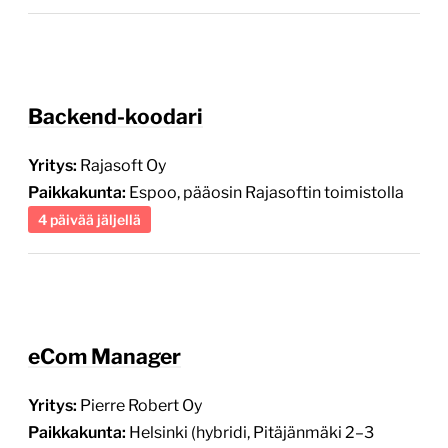
Backend-koodari
Yritys:
Rajasoft Oy
Paikkakunta:
Espoo, pääosin Rajasoftin toimistolla
4 päivää jäljellä
eCom Manager
Yritys:
Pierre Robert Oy
Paikkakunta:
Helsinki (hybridi, Pitäjänmäki 2–3
pv/vko)
8 päivää jäljellä