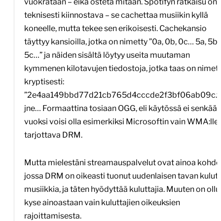
vuokrataan – eikä osteta mitään. Spotifyn ratkaisu on
teknisesti kiinnostava – se cachettaa musiikin kyllä
koneelle, mutta tekee sen erikoisesti. Cachekansio
täyttyy kansioilla, jotka on nimetty ”0a, 0b, 0c… 5a, 5b,
5c…” ja näiden sisältä löytyy useita muutaman
kymmenen kilotavujen tiedostoja, jotka taas on nimet
kryptisesti:
”2e4aa149bbd77d21cb765d4cccde2f3bf06ab09c.fi
jne… Formaattina tosiaan OGG, eli käytössä ei senkää
vuoksi voisi olla esimerkiksi Microsoftin vain WMA:lle
tarjottava DRM.
Mutta mielestäni streamauspalvelut ovat ainoa kohde
jossa DRM on oikeasti tuonut uudenlaisen tavan kulut
musiikkia, ja täten hyödyttää kuluttajia. Muuten on ollu
kyse ainoastaan vain kuluttajien oikeuksien
rajoittamisesta.