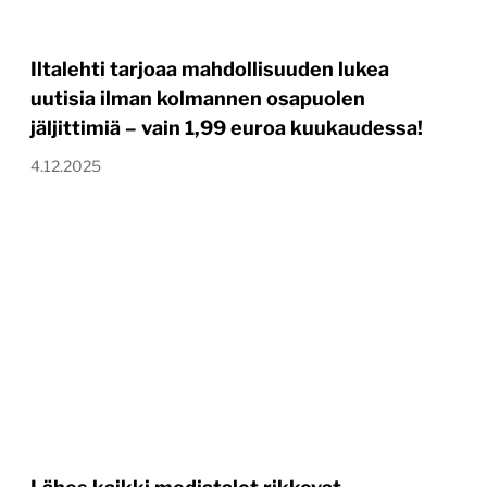
Iltalehti tarjoaa mahdollisuuden lukea
uutisia ilman kolmannen osapuolen
jäljittimiä – vain 1,99 euroa kuukaudessa!
4.12.2025