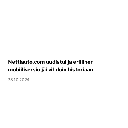
Nettiauto.com uudistui ja erillinen
mobiiliversio jäi vihdoin historiaan
28.10.2024