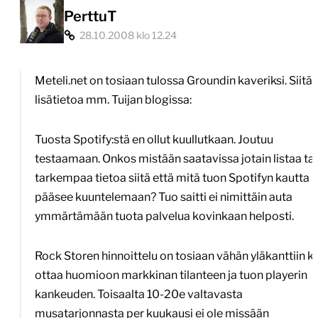
PerttuT
28.10.2008 klo 12.24
Meteli.net on tosiaan tulossa Groundin kaveriksi. Siitä 
lisätietoa mm. Tuijan blogissa:
Tuosta Spotify:stä en ollut kuullutkaan. Joutuu
testaamaan. Onkos mistään saatavissa jotain listaa tai
tarkempaa tietoa siitä että mitä tuon Spotifyn kautta
pääsee kuuntelemaan? Tuo saitti ei nimittäin auta
ymmärtämään tuota palvelua kovinkaan helposti.
Rock Storen hinnoittelu on tosiaan vähän yläkanttiin k
ottaa huomioon markkinan tilanteen ja tuon playerin
kankeuden. Toisaalta 10-20e valtavasta
musatarjonnasta per kuukausi ei ole missään