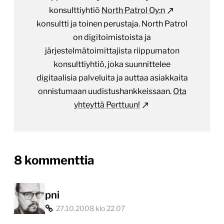
konsulttiyhtiö
North Patrol Oy:n
konsultti ja toinen perustaja. North Patrol
on digitoimistoista ja
järjestelmätoimittajista riippumaton
konsulttiyhtiö, joka suunnittelee
digitaalisia palveluita ja auttaa asiakkaita
onnistumaan uudistushankkeissaan.
Ota
yhteyttä Perttuun!
on
8 kommenttia
“Radio
Rock
pni
27.10.2008 klo 22.07
tarjoaa