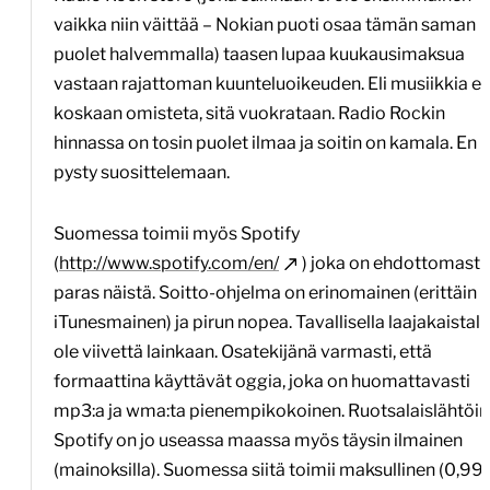
vaikka niin väittää – Nokian puoti osaa tämän saman
puolet halvemmalla) taasen lupaa kuukausimaksua
vastaan rajattoman kuunteluoikeuden. Eli musiikkia ei
koskaan omisteta, sitä vuokrataan. Radio Rockin
hinnassa on tosin puolet ilmaa ja soitin on kamala. En
pysty suosittelemaan.
Suomessa toimii myös Spotify
(
http://www.spotify.com/en/
) joka on ehdottomasti
paras näistä. Soitto-ohjelma on erinomainen (erittäin
iTunesmainen) ja pirun nopea. Tavallisella laajakaistalla
ole viivettä lainkaan. Osatekijänä varmasti, että
formaattina käyttävät oggia, joka on huomattavasti
mp3:a ja wma:ta pienempikokoinen. Ruotsalaislähtöi
Spotify on jo useassa maassa myös täysin ilmainen
(mainoksilla). Suomessa siitä toimii maksullinen (0,99