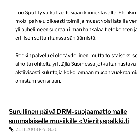
Tuo Spotify vaikuttaa tosiaan kiinnostavalta. Etenkin j
mobiipalvelu oikeasti toimii ja musat voisi latailla ver
yli puhelimeen suoraan ilman hankalaa tietokoneen ja
erillisen softan kanssa sähläämistä.
Rockin palvelu ei ole täydellinen, mutta toistaiseksi se
ainoita rohkeita yrittäjiä Suomessa jotka kannustavat
aktiivisesti kuluttajia kokeilemaan musan vuokraamis
omistamisen sijaan.
Surullinen päivä DRM-suojaamattomalle
suomalaiselle musiikille « Vierityspalkki.fi
21.11.2008 klo 18.30