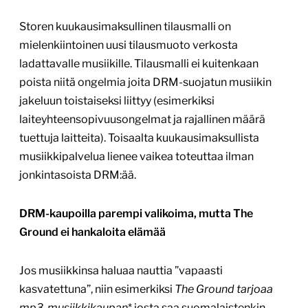
Storen kuukausimaksullinen tilausmalli on
mielenkiintoinen uusi tilausmuoto verkosta
ladattavalle musiikille. Tilausmalli ei kuitenkaan
poista niitä ongelmia joita DRM-suojatun musiikin
jakeluun toistaiseksi liittyy (esimerkiksi
laiteyhteensopivuusongelmat ja rajallinen määrä
tuettuja laitteita). Toisaalta kuukausimaksullista
musiikkipalvelua lienee vaikea toteuttaa ilman
jonkintasoista DRM:ää.
DRM-kaupoilla parempi valikoima, mutta The
Ground ei hankaloita elämää
Jos musiikkinsa haluaa nauttia ”vapaasti
kasvatettuna”, niin esimerkiksi
The Ground tarjoaa
mp3-musiikkikaupan
* josta saa suomalaistenkin