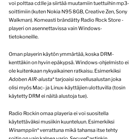
voi polttaa cd:lle ja siirtää muutamiin tuettuihin mp3-
soittimiin (kuten Nokia N95 8GB, Creative Zen, Sony
Walkman). Komeasti brändätty Radio Rock Store -
playeri on asennettavissa vain Windows-
tietokoneille.
Oman playerin käytön ymmärtää, koska DRM-
kenttäkin on hyvin epäkypsä. Windows-ohjelmisto ei
ole kuitenkaan nykyaikainen ratkaisu. Esimerkiksi
Adoben AIR-alusta
* tarjoaisi sovellusalustan joka
olisi myös Mac- ja Linux-käyttäjien ulottuvilla (tosin
käytetty DRM ei näitä alustoja tue).
Radio Rockin omaa playeria ei voi suositella
käytettäväksi musiikin kuunteluun. Esimerkiksi
Winamppiin*
verrattuna mikä tahansa itse tehty
soitin on vain kalpea varjo. SecureCastinkin