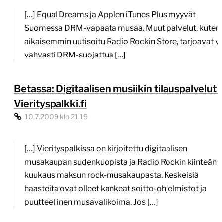
[…] Equal Dreams ja Applen iTunes Plus myyvät
Suomessa DRM-vapaata musaa. Muut palvelut, kuten
aikaisemmin uutisoitu Radio Rockin Store, tarjoavat v
vahvasti DRM-suojattua […]
Betassa: Digitaalisen musiikin tilauspalvelut 
Vierityspalkki.fi
10.7.2009 klo 21.19
[…] Vierityspalkissa on kirjoitettu digitaalisen
musakaupan sudenkuopista ja Radio Rockin kiinteän
kuukausimaksun rock-musakaupasta. Keskeisiä
haasteita ovat olleet kankeat soitto-ohjelmistot ja
puutteellinen musavalikoima. Jos […]