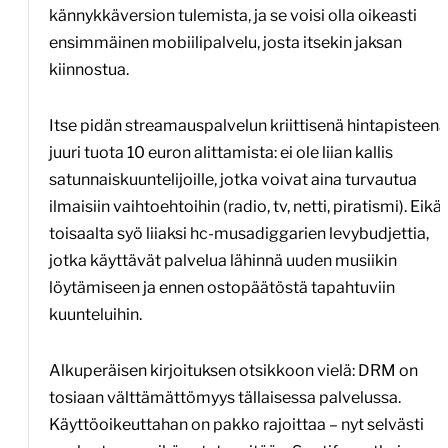
kännykkäversion tulemista, ja se voisi olla oikeasti
ensimmäinen mobiilipalvelu, josta itsekin jaksan
kiinnostua.
Itse pidän streamauspalvelun kriittisenä hintapisteenä
juuri tuota 10 euron alittamista: ei ole liian kallis
satunnaiskuuntelijoille, jotka voivat aina turvautua
ilmaisiin vaihtoehtoihin (radio, tv, netti, piratismi). Eikä
toisaalta syö liiaksi hc-musadiggarien levybudjettia,
jotka käyttävät palvelua lähinnä uuden musiikin
löytämiseen ja ennen ostopäätöstä tapahtuviin
kuunteluihin.
Alkuperäisen kirjoituksen otsikkoon vielä: DRM on
tosiaan välttämättömyys tällaisessa palvelussa.
Käyttöoikeuttahan on pakko rajoittaa – nyt selvästi