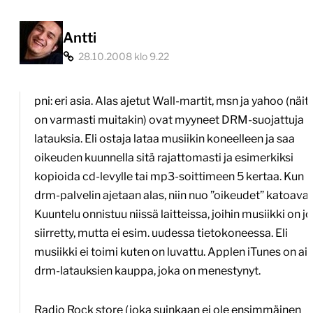
Antti
28.10.2008 klo 9.22
pni: eri asia. Alas ajetut Wall-martit, msn ja yahoo (näit
on varmasti muitakin) ovat myyneet DRM-suojattuja
latauksia. Eli ostaja lataa musiikin koneelleen ja saa
oikeuden kuunnella sitä rajattomasti ja esimerkiksi
kopioida cd-levylle tai mp3-soittimeen 5 kertaa. Kun
drm-palvelin ajetaan alas, niin nuo ”oikeudet” katoavat
Kuuntelu onnistuu niissä laitteissa, joihin musiikki on jo
siirretty, mutta ei esim. uudessa tietokoneessa. Eli
musiikki ei toimi kuten on luvattu. Applen iTunes on ai
drm-latauksien kauppa, joka on menestynyt.
Radio Rock store (joka suinkaan ei ole ensimmäinen