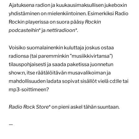
Ajatuksena radion ja kuukausimaksullisen jukeboxin
yhdistäminen on mielenkiintoinen. Esimerkiksi Radio
Rockin playerissa on suora pääsy
Rockin
podcasteihin
* ja
nettiradioon*
.
Voisiko suomalainenkin kuluttaja joskus ostaa
radionsa (tai paremminkin ”musiikkivirtansa”)
tilauspohjaisesti ja saada paketissa juonnetun
show:n, itse räätälöitävän musavalikoiman ja
mahdollisuuden ladata sopivat sisällöt vielä cd:lle tai
mp3-soittimeen?
Radio Rock Store
* on pieni askel tähän suuntaan.
—