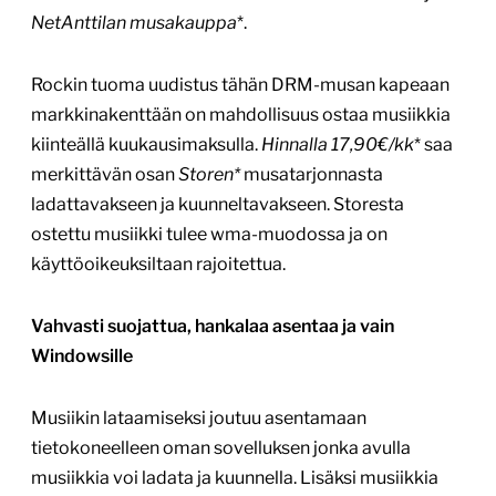
NetAnttilan musakauppa
*.
Rockin tuoma uudistus tähän DRM-musan kapeaan
markkinakenttään on mahdollisuus ostaa musiikkia
kiinteällä kuukausimaksulla.
Hinnalla 17,90€/kk
* saa
merkittävän osan
Storen*
musatarjonnasta
ladattavakseen ja kuunneltavakseen. Storesta
ostettu musiikki tulee wma-muodossa ja on
käyttöoikeuksiltaan rajoitettua.
Vahvasti suojattua, hankalaa asentaa ja vain
Windowsille
Musiikin lataamiseksi joutuu asentamaan
tietokoneelleen oman sovelluksen jonka avulla
musiikkia voi ladata ja kuunnella. Lisäksi musiikkia