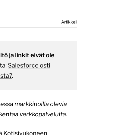
Artikkeli
ö ja linkit eivät ole
ta:
Salesforce osti
esta?
.
essa markkinoilla olevia
akentaa verkkopalveluita.
tä Kotisivukoneen