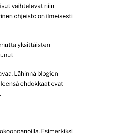
isut vaihtelevat niin
inen ohjeisto on ilmeisesti
mutta yksittäisten
tunut.
avaa. Lähinnä blogien
 yleensä ehdokkaat ovat
.
kokoonpanoilla. Esimerkiksi