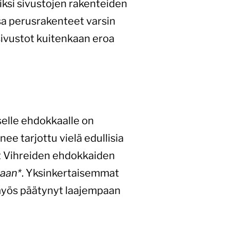
iksi sivustojen rakenteiden
sa perusrakenteet varsin
sivustot kuitenkaan eroa
selle ehdokkaalle on
nee tarjottu vielä edullisia
et Vihreiden ehdokkaiden
aan*
. Yksinkertaisemmat
 myös päätynyt laajempaan