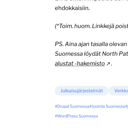
ehdokkaisiin.
(*Toim. huom. Linkkejä pois
PS. Aina ajan tasalla oleva
Suomessa löydät North Patr
alustat -hakemisto
.
Julkaisujärjestelmät
Verkko
Drupal Suomessa
Joomla Suomessa
WordPress Suomessa