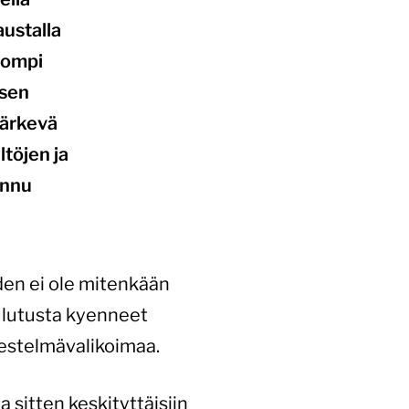
austalla
lpompi
isen
järkevä
töjen ja
unnu
den ei ole mitenkään
oulutusta kyenneet
jestelmävalikoimaa.
 sitten keskityttäisiin