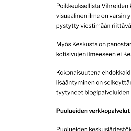
Poikkeuksellista Vihreiden 
visuaalinen ilme on varsin 
pystytty viestimään riittäv
Myös Keskusta on panostanu
kotisivujen ilmeeseen ei Kes
Kokonaisuutena ehdokkaiden
lisääntyminen on selkeyttän
tyytyneet blogipalveluiden m
Puolueiden verkkopalvelut v
Puolueiden keskusjärjestöje