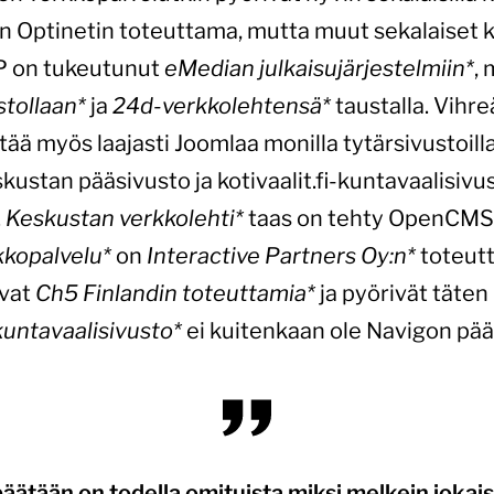
 Optinetin toteuttama, mutta muut sekalaiset 
DP on tukeutunut
eMedian julkaisujärjestelmiin*
,
tollaan*
ja
24d-verkkolehtensä*
taustalla. Vihr
ttää myös laajasti Joomlaa monilla tytärsivustoil
kustan pääsivusto ja kotivaalit.fi-kuntavaalisivu
.
Keskustan verkkolehti*
taas on tehty OpenCMS-j
kkopalvelu*
on
Interactive Partners Oy:n*
toteutt
vat
Ch5 Finlandin toteuttamia*
ja pyörivät täten
kuntavaalisivusto*
ei kuitenkaan ole Navigon pääl
päätään on todella omituista miksi melkein jokais