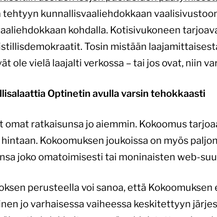
a tehtyyn kunnallisvaaliehdokkaan vaalisivustoo
aliehdokkaan kohdalla. Kotisivukoneen tarjoavat
stillisdemokraatit. Tosin mistään laajamittaisest
ole vielä laajalti verkossa – tai jos ovat, niin var
isalaattia Optinetin avulla varsin tehokkaasti
t omat ratkaisunsa jo aiemmin. Kokoomus tarjo
n hintaan. Kokoomuksen joukoissa on myös paljon
insa joko omatoimisesti tai moninaisten web-suu
roksen perusteella voi sanoa, että Kokoomuksen
inen jo varhaisessa vaiheessa keskitettyyn järj