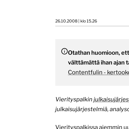
26.10.2008 | klo 15.26
Otathan huomioon, että 
välttämättä ihan ajan t
Contentfulin - kertook
Vierityspalkin
julkaisujärje
julkaisujärjestelmiä, analys
Vierityspalkissa
aiemmin uu