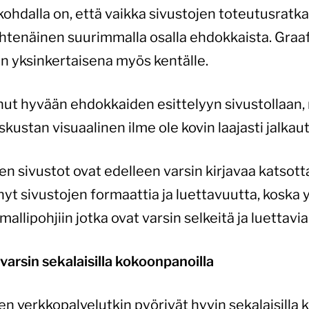
kohdalla on, että vaikka sivustojen toteutusratka
yhtenäinen suurimmalla osalla ehdokkaista. Graaf
än yksinkertaisena myös kentälle.
t hyvään ehdokkaiden esittelyyn sivustollaan, 
kustan visuaalinen ilme ole kovin laajasti jalkau
 sivustot ovat edelleen varsin kirjavaa katsott
yt sivustojen formaattia ja luettavuutta, koska
allipohjiin jotka ovat varsin selkeitä ja luettavia
arsin sekalaisilla kokoonpanoilla
n verkkopalvelutkin pyörivät hyvin sekalaisilla 