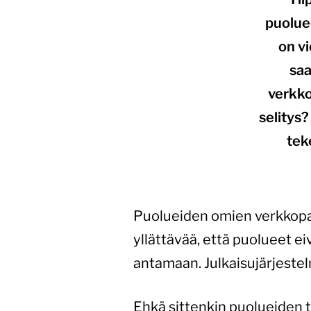
puoluee
on vi
saa
verkko
selitys
tek
Puolueiden omien verkkopal
yllättävää, että puolueet e
antamaan. Julkaisujärjestel
Ehkä sittenkin puolueiden tu