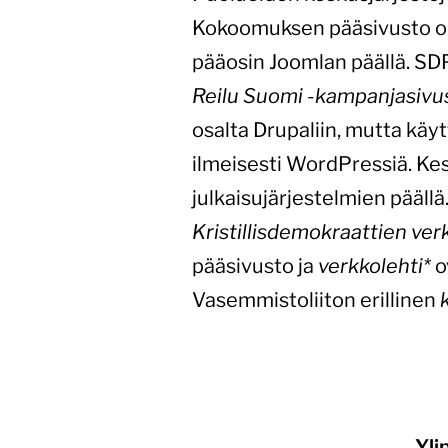
Kokoomuksen pääsivusto on
pääosin Joomlan päällä. S
Reilu Suomi -kampanjasivus
osalta Drupaliin, mutta käy
ilmeisesti WordPressiä. Kes
julkaisujärjestelmien päällä
Kristillisdemokraattien ver
pääsivusto ja
verkkolehti*
o
Vasemmistoliiton erillinen
Yli