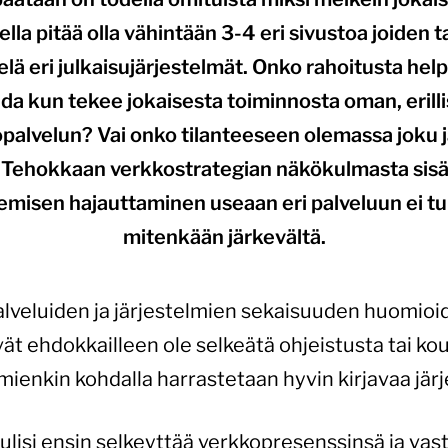
lla pitää olla vähintään 3-4 eri sivustoa joiden t
elä eri julkaisujärjestelmät. Onko rahoitusta he
da kun tekee jokaisesta toiminnosta oman, erill
palvelun? Vai onko tilanteeseen olemassa joku 
? Tehokkaan verkkostrategian näkökulmasta sisäl
emisen hajauttaminen useaan eri palveluun ei t
mitenkään järkevältä.
veluiden ja järjestelmien sekaisuuden huomioi
ivät ehdokkailleen ole selkeätä ohjeistusta tai k
mienkin kohdalla harrastetaan hyvin kirjavaa jär
lisi ensin selkeyttää verkkopresenssinsä ja vasta