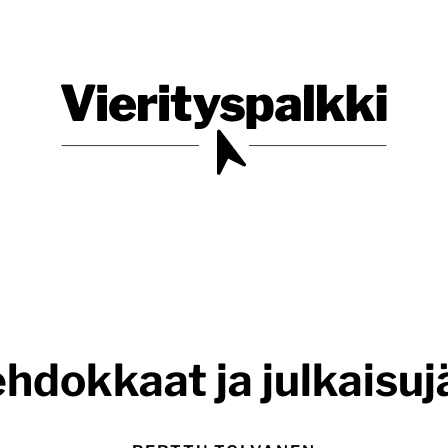
Blogi verkkopalveluiden uudistajille ja kehittäjille
Vierityspalkki.fi
ehdokkaat ja julkaisuj