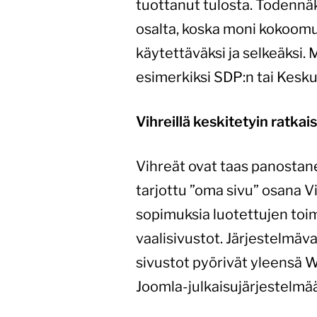
tuottanut tulosta. Todennä
osalta, koska moni kokoomu
käytettäväksi ja selkeäksi.
esimerkiksi SDP:n tai Kesk
Vihreillä keskitetyin ratkai
Vihreät ovat taas panostane
tarjottu ”oma sivu” osana Vi
sopimuksia luotettujen toi
vaalisivustot. Järjestelmäv
sivustot pyörivät yleensä 
Joomla-julkaisujärjestelmä