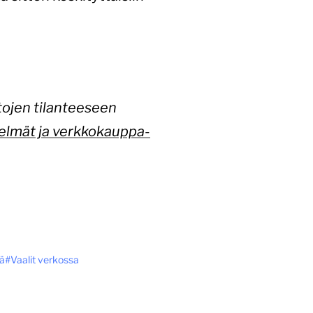
stojen tilanteeseen
telmät ja verkkokauppa-
mä
Vaalit verkossa