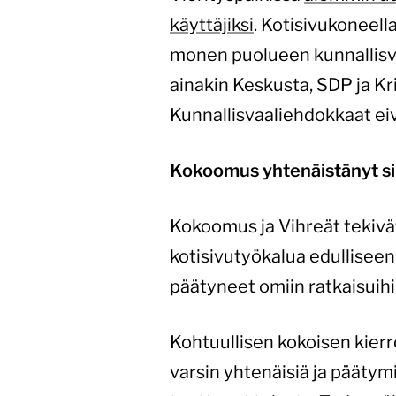
käyttäjiksi
. Kotisivukoneell
monen puolueen kunnallisva
ainakin Keskusta, SDP ja Kri
Kunnallisvaaliehdokkaat eivät 
Kokoomus yhtenäistänyt sill
Kokoomus ja Vihreät tekivä
kotisivutyökalua edullisee
päätyneet omiin ratkaisuih
Kohtuullisen kokoisen kier
varsin yhtenäisiä ja päätym