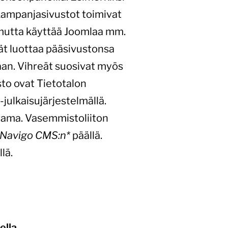
kampanjasivustot toimivat
 mutta käyttää Joomlaa mm.
eät luottaa pääsivustonsa
laan. Vihreät suosivat myös
sto ovat Tietotalon
ulkaisujärjestelmällä.
ama. Vasemmistoliiton
Navigo CMS:n*
päällä.
lä.
ella