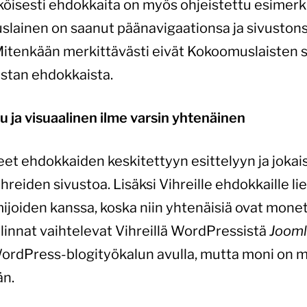
köisesti ehdokkaita on myös ohjeistettu esimerk
slainen on saanut päänavigaationsa ja sivuston
 Mitenkään merkittävästi eivät Kokoomuslaisten 
ustan ehdokkaista.
su ja visuaalinen ilme varsin yhtenäinen
et ehdokkaiden keskitettyyn esittelyyn ja jokai
hreiden sivustoa. Lisäksi Vihreille ehdokkaille lie
mijoiden kanssa, koska niin yhtenäisiä ovat mon
alinnat vaihtelevat Vihreillä WordPressistä
Jooml
WordPress-blogityökalun avulla, mutta moni on
än.