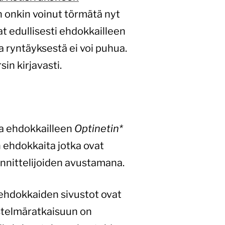
n onkin voinut törmätä nyt
 edullisesti ehdokkailleen
a ryntäyksestä ei voi puhua.
sin kirjavasti.
aa ehdokkailleen
Optinetin*
 ehdokkaita jotka ovat
nnittelijoiden avustamana.
 ehdokkaiden sivustot ovat
estelmäratkaisuun on