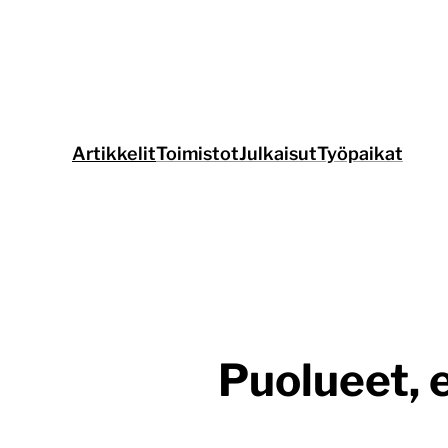
Siirry
suoraan
sisältöön
Artikkelit
Toimistot
Julkaisut
Työpaikat
Puolueet, 