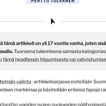
PERTTU TOLVANEN
tämä artikkeli on yli 17 vuotta vanha, joten sisält
asalla.
Tuoreena lukemisena samasta kategorias
o tämä headlessin hiipumisesta vai vahvistumis
stelmän valinta
-artikkelisarjassa esitellään Suom
oidaan markkinaa ja käsitellään erilaisia tapoja r
tisoitiin useiden isojen puolueiden päätymises