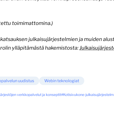
tettu toimimattomina.)
n katsauksen julkaisujärjestelmien ja muiden alu
olin ylläpitämästä hakemistosta:
Julkaisujärjes
palvelun uudistus
Webin teknologiat
järjestöjen verkkopalvelut ja konseptit
Kotisivukone-julkaisujärjestel