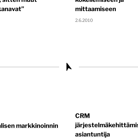
kanavat”
mittaamiseen
2.6.2010
CRM
järjestelmäkehittäm
alisen markkinoinnin
asiantuntija