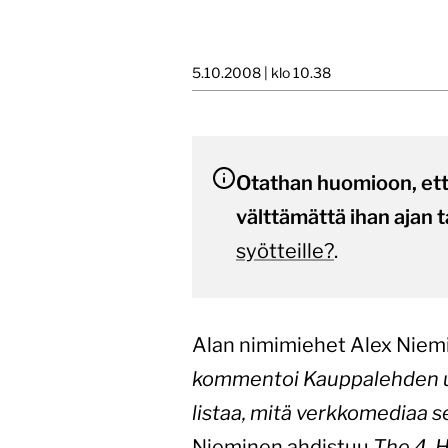
5.10.2008 | klo 10.38
Otathan huomioon, että 
välttämättä ihan ajan t
syötteille?
.
Alan nimimiehet Alex Niemi
kommentoi Kauppalehden uu
listaa, mitä verkkomediaa s
Nieminen ahdistuu
The 4-