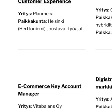
Customer Experience
Yritys:
Yritys:
Planmeca
Paikka
Paikkakunta:
Helsinki
hybridi
(Herttoniemi), joustavat työajat
Palkka
Digist
E-Commerce Key Account
markki
Manager
Yritys:
Yritys:
Vitabalans Oy
Paikka