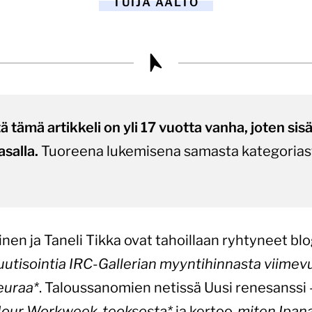
TUIJA AALTO
tämä artikkeli on yli 17 vuotta vanha, joten sisält
asalla.
Tuoreena lukemisena samasta kategorias
nen ja Taneli Tikka ovat tahoillaan ryhtyneet b
tisointia IRC-Gallerian myyntihinnasta viimevu
euraa*
. Taloussanomien netissä Uusi renesanssi – 
Hour Workweek-teoksesta*
ja kertoo,
miten Ipana