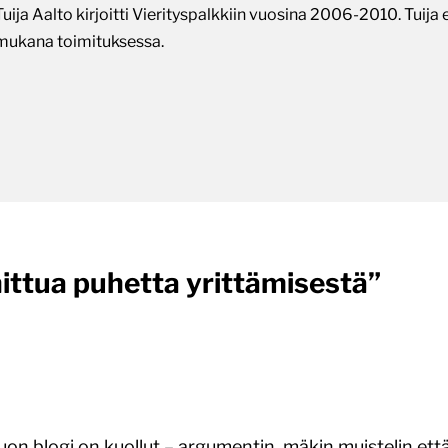
Tuija Aalto kirjoitti Vierityspalkkiin vuosina 2006-2010. Tuija 
mukana toimituksessa.
ittua puhetta yrittämisestä
”
tuon blogi on kuollut – argumentin, mäkin muistelin ett