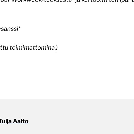
esanssi*
ettu toimimattomina.)
Tuija Aalto