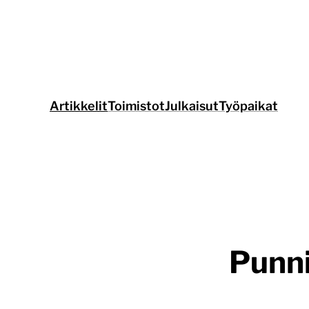
Siirry
suoraan
sisältöön
Artikkelit
Toimistot
Julkaisut
Työpaikat
Punni