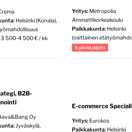
Yritys:
Metropolia
Crema
Ammattikorkeakoulu
kunta:
Helsinki (Konala),
Paikkakunta:
Helsinki
työmahdollisuus
(osittainen etätyömahdol
:
3 500-4 500 € / kk
5 päivää jäljellä
rategi, B2B-
nointi
E-commerce Speciali
Aava&Bang Oy
Yritys:
Eurokos
kunta:
Jyväskylä,
Paikkakunta:
Helsinki