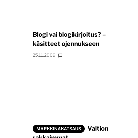
Blogi vai blogikirjoitus? –
käsitteet ojennukseen
25.11.2009
Valtion
MARKKINAKATSAUS
rakkaimmat