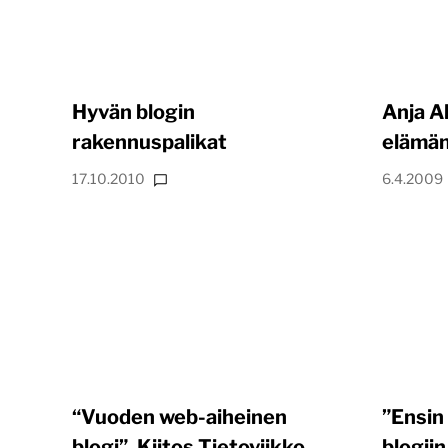
Hyvän blogin
Anja A
rakennuspalikat
elämän
17.10.2010
6.4.2009
“Vuoden web-aiheinen
”Ensin 
blogi”. Kiitos Tietoviikko.
blogiin