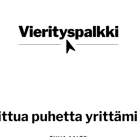
Blogi verkkopalveluiden uudistajille ja kehittäjille
Vierityspalkki.fi
ttua puhetta yrittäm