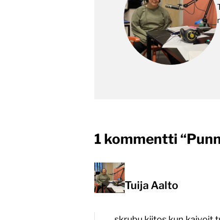
1 kommentti “
Punn
Tuija Aalto
skrubu kiitos kun kaivoit 