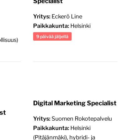
Specialist
Yritys:
Eckerö Line
Paikkakunta:
Helsinki
9 päivää jäljellä
lisuus)
Digital Marketing Specialist
st
Yritys:
Suomen Rokotepalvelu
Paikkakunta:
Helsinki
(Pitäjänmäki), hybridi- ja