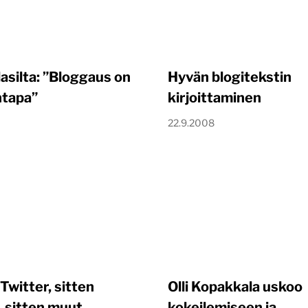
lasilta: ”Bloggaus on
Hyvän blogitekstin
tapa”
kirjoittaminen
22.9.2008
Twitter, sitten
Olli Kopakkala uskoo
, sitten muut
kokeilemiseen ja