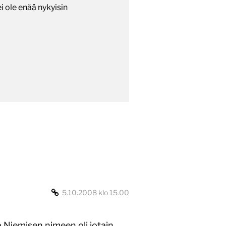
ei ole enää nykyisin
5.10.2008 klo 15.00
ä Niemisen nimeen oli jotain