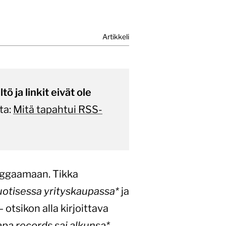
Artikkeli
ö ja linkit eivät ole
ta:
Mitä tapahtui RSS-
loggaamaan. Tikka
otisessa yrityskaupassa*
ja
otsikon alla kirjoittava
pa records sai alkunsa*
.