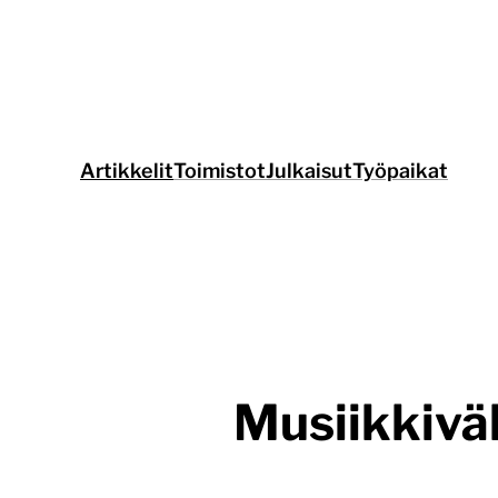
Siirry
suoraan
sisältöön
Artikkelit
Toimistot
Julkaisut
Työpaikat
Musiikkiväk