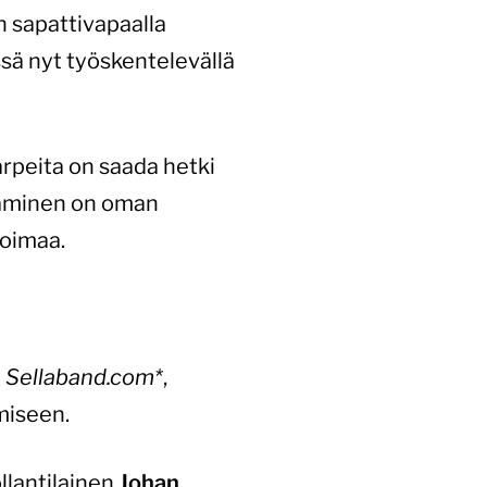
n sapattivapaalla
sä nyt työskentelevällä
arpeita on saada hetki
itäminen on oman
voimaa.
i
Sellaband.com*
,
miseen.
lantilainen
Johan