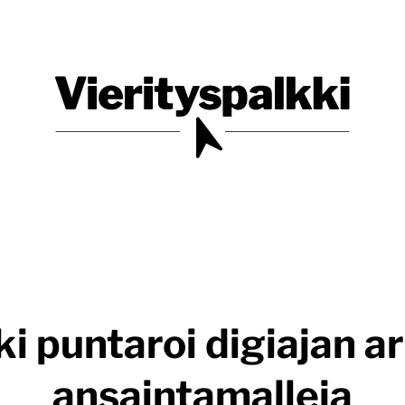
Blogi verkkopalveluiden uudistajille ja kehittäjille
Vierityspalkki.fi
i puntaroi digiajan ar
ansaintamalleja