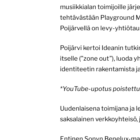
musiikkialan toimijoille jär
tehtävästään Playground Mu
Poijärvellä on levy-yhtiötau
Poijärvi kertoi Ideanin tut
itselle (”zone out”), luoda
identiteetin rakentamista j
*YouTube-upotus poistett
Uudenlaisena toimijana ja l
saksalainen verkkoyhteisö, 
Entinen Sonyn Benelux-mai