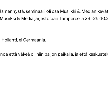
jan
ketjuja
 täsmennystä, seminaari oli osa Musiikki & Median kevät
usiikki & Media järjestetään Tampereella 23.-25-10.2
intamalleja”
 Hollanti, ei Germaania.
oa että väkeä oli niin paljon paikalla, ja että keskuste