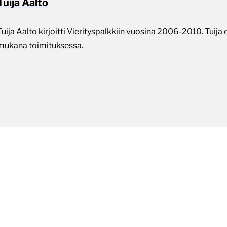
Tuija Aalto
Tuija Aalto kirjoitti Vierityspalkkiin vuosina 2006-2010. Tuija 
mukana toimituksessa.
iikkiväki
aroi