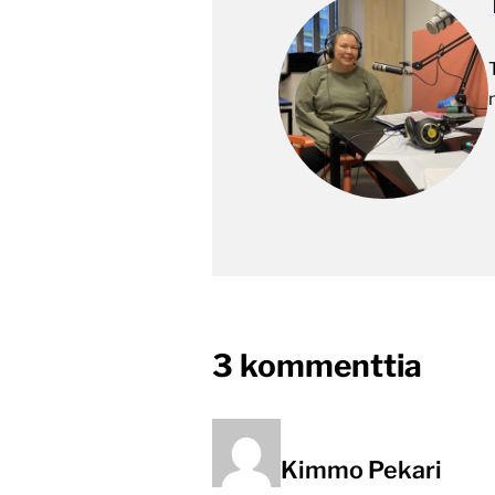
on
3 kommenttia
“Mus
punt
Kimmo Pekari