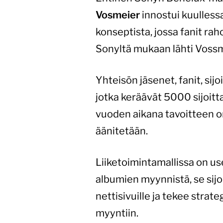
Vosmeier
innostui kuulless
konseptista, jossa fanit raho
Sonyltä mukaan lähti Vossm
Yhteisön jäsenet, fanit, sij
jotka keräävät 5000 sijoitt
vuoden aikana tavoitteen on
äänitetään.
Liiketoimintamallissa on use
albumien myynnistä, se sijoi
nettisivuille ja tekee stra
myyntiin.