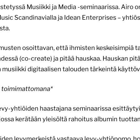
jestetyssä Musiikki ja Media -seminaarissa. Airo o
sic Scandinavialla ja Idean Enterprises – yhtiös
sta.
kimusten osoittavan, että ihmisten keskeisimpiä t
 yhdessä (co-create) ja pitää hauskaa. Hauskan p
a musiikki digitaalisen talouden tärkeintä käyttö
u toimimattomana*
evy-yhtiöiden haastajana seminaarissa esittäyty
jossa kerätään yleisöltä rahoitus albumin tuotta
den levymerkeistä vastaava levy-yhtiöpomo, hol