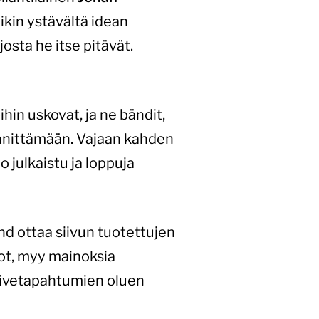
ikin ystävältä idean
josta he itse pitävät.
hin uskovat, ja ne bändit,
äänittämään. Vajaan kahden
 julkaistu ja loppuja
nd ottaa siivun tuotettujen
rot, myy mainoksia
 livetapahtumien oluen