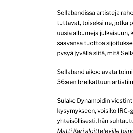
Sellabandissa artisteja rah
tuttavat, toiseksi ne, jotka
uusia albumeja julkaisuun, 
saavansa tuottoa sijoitukse
pysyä jyvällä siitä, mitä Se
Sellaband aikoo avata toimi
36:een breikattuun artisti
Sulake Dynamoidin viestint
kysymykseen, voisiko IRC-ga
yhteisöllisesti, hän suhtaut
Matti Kari aloitteleville b