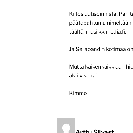
digia
arvo
Kiitos uutisoinnista! Pari
päätapahtuma nimeltään M
ja
täältä: musiikkimedia.fi.
ansa
Ja Sellabandin kotimaa on
Mutta kaikenkaikkiaan hien
aktiivisena!
Kimmo
Arttu Silvast