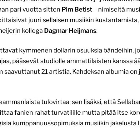
aan pari vuotta sitten
Pim Betist
– nimiseltä musi
ittaisivat juuri sellaisen musiikin kustantamista, 
eijerin kollega
Dagmar Heijmans
.
oittavat kymmenen dollarin osuuksia bändeihin, joi
ajaa, pääsevät studiolle ammattilaisten kanssa 
 saavuttanut 21 artistia. Kahdeksan albumia on jo
ammanlaista tulovirtaa: sen lisäksi, että Sellaba
ttaa fanien rahat turvatilille mutta pitää itse ko
tegisia kumppanuussopimuksia musiikin jakelusta