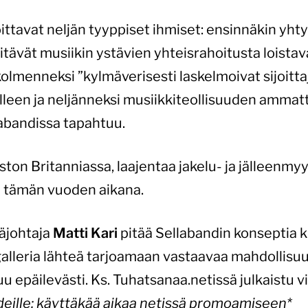
oittavat neljän tyyppiset ihmiset: ensinnäkin yht
 pitävät musiikin ystävien yhteisrahoitusta loist
kolmenneksi ”kylmäverisesti laskelmoivat sijoitta
lleen ja neljänneksi musiikkiteollisuuden ammatti
llabandissa tapahtuu.
ston Britanniassa, laajentaa jakelu- ja jälleenmy
in tämän vuoden aikana.
äjohtaja
Matti Kari
pitää Sellabandin konseptia 
lleria lähteä tarjoamaan vastaavaa mahdollisuut
uu epäilevästi. Ks. Tuhatsanaa.netissä julkaistu 
ändeille: käyttäkää aikaa netissä promoamiseen*