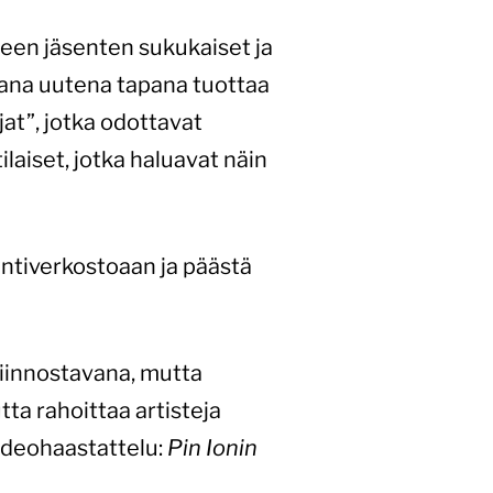
yeen jäsenten sukukaiset ja
avana uutena tapana tuottaa
jat”, jotka odottavat
laiset, jotka haluavat näin
yntiverkostoaan ja päästä
kiinnostavana, mutta
ta rahoittaa artisteja
videohaastattelu:
Pin Ionin