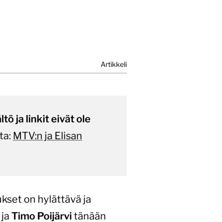
Artikkeli
ö ja linkit eivät ole
ta:
MTV:n ja Elisan
kset on hylättävä ja
ja
Timo Poijärvi
tänään