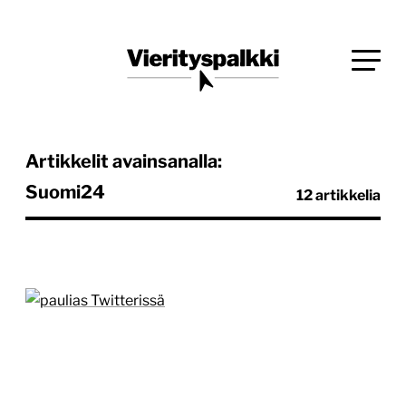
Siirry
Blogi verkkopalveluiden uudistajille ja kehittäjille
suoraan
Vierityspalkki.fi
sisältöön
Artikkelit avainsanalla:
Suomi24
12 artikkelia