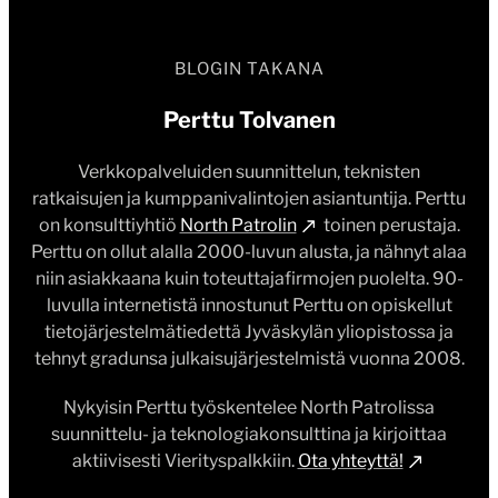
BLOGIN TAKANA
Perttu Tolvanen
Verkkopalveluiden suunnittelun, teknisten
ratkaisujen ja kumppanivalintojen asiantuntija. Perttu
on konsulttiyhtiö
North Patrolin
toinen perustaja.
Perttu on ollut alalla 2000-luvun alusta, ja nähnyt alaa
niin asiakkaana kuin toteuttajafirmojen puolelta. 90-
luvulla internetistä innostunut Perttu on opiskellut
tietojärjestelmätiedettä Jyväskylän yliopistossa ja
tehnyt gradunsa julkaisujärjestelmistä vuonna 2008.
Nykyisin Perttu työskentelee North Patrolissa
suunnittelu- ja teknologiakonsulttina ja kirjoittaa
aktiivisesti Vierityspalkkiin.
Ota yhteyttä!