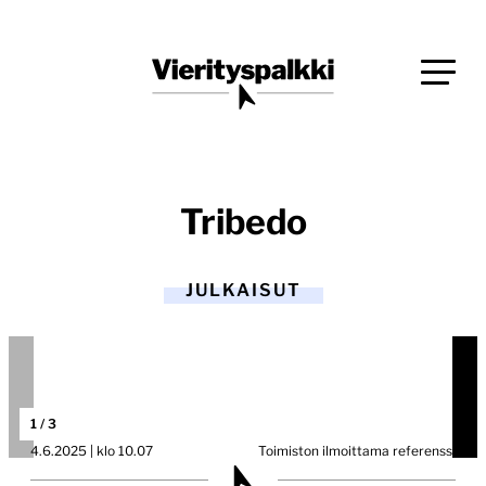
Siirry
Blogi verkkopalveluiden uudistajille ja kehittäjille
suoraan
Vierityspalkki.fi
sisältöön
Tribedo
JULKAISUT
1
/
3
4.6.2025 | klo 10.07
Toimiston ilmoittama referenssi