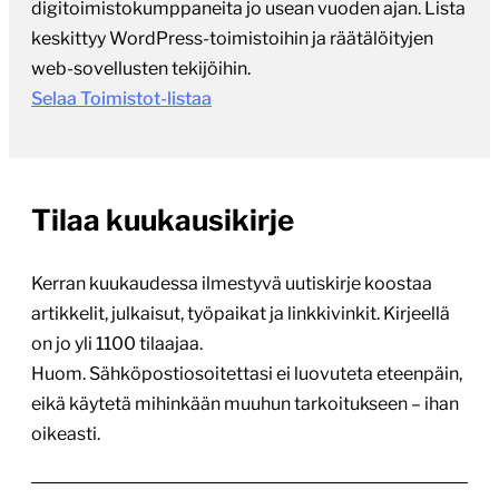
digitoimistokumppaneita jo usean vuoden ajan. Lista
keskittyy WordPress-toimistoihin ja räätälöityjen
web-sovellusten tekijöihin.
Selaa Toimistot-listaa
Tilaa kuukausikirje
Kerran kuukaudessa ilmestyvä uutiskirje koostaa
artikkelit, julkaisut, työpaikat ja linkkivinkit. Kirjeellä
on jo yli 1100 tilaajaa.
Huom. Sähköpostiosoitettasi ei luovuteta eteenpäin,
eikä käytetä mihinkään muuhun tarkoitukseen – ihan
oikeasti.