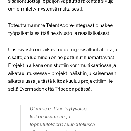
sisällöntuottajille paljon vapautta rakentaa sivuja
omien mieltymystensä mukaisesti.
Toteuttamamme TalentAdore-integraatio hakee
työpaikat ja esittää ne sivustolla reaaliaikaisesti.
Uusi sivusto on raikas, moderni ja sisällönhallinta ja
sisältöjen luominen on helpottunut huomattavasti.
Projektin aikana onnistuttiin kommunikaatiossa ja
aikataulutuksessa – projekti päästiin julkaisemaan
aikataulussa ja tästä kiitos kuuluu projektitiimille
sekä Evermaden että Tribedon päässä.
Olimme erittäin tyytyväisiä
kokonaisuuteen, ja
lopputuloksena suunnitellussa