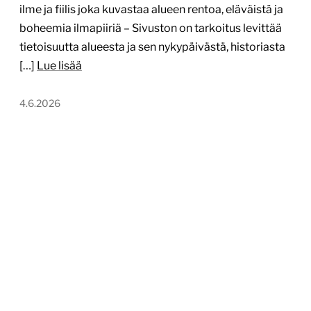
ilme ja fiilis joka kuvastaa alueen rentoa, eläväistä ja
boheemia ilmapiiriä – Sivuston on tarkoitus levittää
tietoisuutta alueesta ja sen nykypäivästä, historiasta
[…]
Lue lisää
4.6.2026