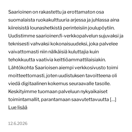
Saarioinen on rakastettu ja erottamaton osa
suomalaista ruokakulttuuria arjessa ja juhlassa aina
kiireisistä lounashetkistä perinteisiin joulupöytiin.
Uudistimme saarioinen.fi-verkkopalvelun sujuvaksi ja
teknisesti vahvaksi kokonaisuudeksi, joka palvelee
vaivattomasti niin nälkäisiä kuluttajia kuin
tehokkuutta vaativia keittiöammattilaisiakin.
Lähtökohta Saarioisen aiempi verkkosivusto toimi
moitteettomasti, joten uudistuksen tavoitteena oli
viedä digitaalinen kokemus seuraavalle tasolle.
Keskityimme tuomaan palveluun nykyaikaiset
toimintamallit, parantamaan saavutettavuutta […]
Lue lisää
12.6.2026