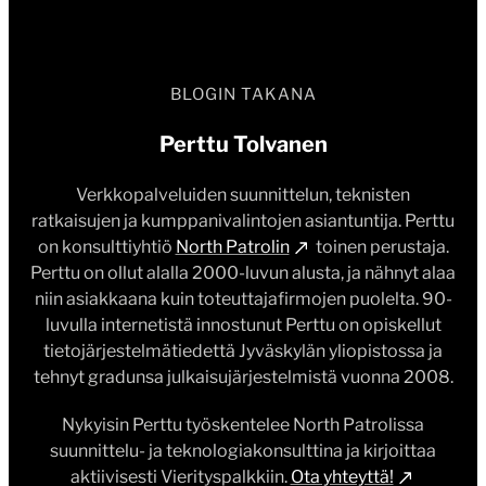
BLOGIN TAKANA
Perttu Tolvanen
Verkkopalveluiden suunnittelun, teknisten
ratkaisujen ja kumppanivalintojen asiantuntija. Perttu
on konsulttiyhtiö
North Patrolin
toinen perustaja.
Perttu on ollut alalla 2000-luvun alusta, ja nähnyt alaa
niin asiakkaana kuin toteuttajafirmojen puolelta. 90-
luvulla internetistä innostunut Perttu on opiskellut
tietojärjestelmätiedettä Jyväskylän yliopistossa ja
tehnyt gradunsa julkaisujärjestelmistä vuonna 2008.
Nykyisin Perttu työskentelee North Patrolissa
suunnittelu- ja teknologiakonsulttina ja kirjoittaa
aktiivisesti Vierityspalkkiin.
Ota yhteyttä!