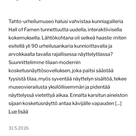
Tahto-urheilumuseo halusi vahvistaa kunniagalleria
Hall of Famen tunnettuutta uudella, interaktiivisella
kokemuksella. Lähtökohtana oli selkeä haaste: miten
esitellä yli 90 urheilusankaria kunnioittavalla ja
arvokkaalla tavalla rajallisessa näyttelytilassa?
Suunnittelimme tilaan modernin
kosketusnäyttösovelluksen, joka paitsi säästää
fyysistä tilaa, myös syventää näyttelyn sisältöä, tekee
museovierailusta yksilöllisemmän ja pidentää
näyttelyssä vietettyä aikaa. Ennalta karsitun aineiston
sijaan kosketusnäyttö antaa kävijälle vapauden […]
Lue lisää
31.5.2026