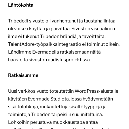
Lähtökohta
Tribedo.fi sivusto oli vanhentunut ja taustahallintaa
oli vaikea käyttää ja päivittää. Sivuston visuaalinen
ilme ei tukenut Tribedon brändiä ja tavoitteita.
TalentAdore-työpaikkaintegraatio ei toiminut oikein.
Lähdimme Evermadella ratkaisemaan näitä
haasteita sivuston uudistusprojektissa.
Ratkaisumme
Uusi verkkosivusto toteutettiin WordPress-alustalle
käyttäen Evermade Studiota, jossa hyödynnetään
sisältölohkoja, mukautettuja sisältötyyppejä ja
toimintoja Tribedon tarpeisiin suunniteltuina.
Lohkoihin perustuva muokkaustapa antaa