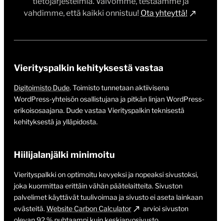
tietojärjestelmiä. Valvomme, testaamme ja
vahdimme, että kaikki onnistuu!
Ota yhteyttä!
Vierityspalkin kehityksestä vastaa
Digitoimisto Dude
. Toimisto tunnetaan aktiivisena
WordPress-yhteisön osallistujana ja pitkän linjan WordPress-
erikoisosaajana. Dude vastaa Vierityspalkin teknisestä
kehityksestä ja ylläpidosta.
Hiilijalanjälki minimoitu
Vierityspalkki on optimoitu kevyeksi ja nopeaksi sivustoksi,
joka kuormittaa erittäin vähän päätelaitteita. Sivuston
palvelimet käyttävät tuulivoimaa ja sivusto ei aseta lainkaan
evästeitä.
Website Carbon Calculator
arvioi sivuston
olevan 92 % puhtaampi kuin keskiarvosivusto.