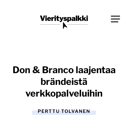
Siirry
Blogi verkkopalveluiden uudistajille ja kehittäjille
suoraan
Vierityspalkki.fi
sisältöön
Don & Branco laajentaa
brändeistä
verkkopalveluihin
PERTTU TOLVANEN