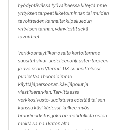
hyödyntävässä työvaiheessa kiteytämme
yrityksen tarpeet liiketoiminnan tai muiden
tavoitteiden kannalta: kilpailuedun,
yrityksen tarinan, ydinviestit sekä
tavoitteet.
Verkkoanalytiikan osalta kartoitamme
suositut sivut, uudelleenohjausten tarpeen
ja avainsanat/termit. UX-suunnittelussa
puolestaan huomioimme
käyttäjäpersoonat, kävijäpolut ja
viestihierarkian. Tarvittaessa
verkkosivusto-uudistusta edeltää tai sen
kanssa käsi kädessä kulkee myös
brändiuudistus, joka on mahdollista ostaa
meiltä saman katon alta