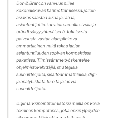
Don & Brancon vahvuus piilee
kokonaiskuvan hahmottamisessa, jolloin
asiakas säästää aikaa ja rahaa,
asiantuntijatiimi on aina samalla sivulla ja
brändi säilyy yhtenäisenä. Jokaisesta
palvelusta vastaa alan piinkova
ammattilainen, mikä takaa laajan
asiantuntijuuden sopivan kompaktissa
paketissa. Tiimissämme työskentelee
ohjelmistokehittäjiä, strategisia
suunnittelijoita, sisältöammattilaisia, digi-
ja analytiikkataitureita ja luovia
suunnittelijoita.
Digimarkkinointitoimistoksi meillä on kova
tekninen kompetenssi, joka onkin ylpeyden
aiheemme. Mielestämme taitavasti