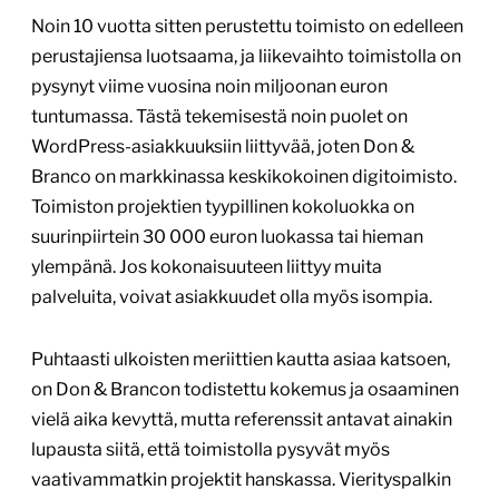
Noin 10 vuotta sitten perustettu toimisto on edelleen
perustajiensa luotsaama, ja liikevaihto toimistolla on
pysynyt viime vuosina noin miljoonan euron
tuntumassa. Tästä tekemisestä noin puolet on
WordPress-asiakkuuksiin liittyvää, joten Don &
Branco on markkinassa keskikokoinen digitoimisto.
Toimiston projektien tyypillinen kokoluokka on
suurinpiirtein 30 000 euron luokassa tai hieman
ylempänä. Jos kokonaisuuteen liittyy muita
palveluita, voivat asiakkuudet olla myös isompia.
Puhtaasti ulkoisten meriittien kautta asiaa katsoen,
on Don & Brancon todistettu kokemus ja osaaminen
vielä aika kevyttä, mutta referenssit antavat ainakin
lupausta siitä, että toimistolla pysyvät myös
vaativammatkin projektit hanskassa. Vierityspalkin