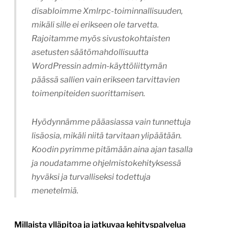
disabloimme Xmlrpc-toiminnallisuuden,
mikäli sille ei erikseen ole tarvetta.
Rajoitamme myös sivustokohtaisten
asetusten säätömahdollisuutta
WordPressin admin-käyttöliittymän
päässä sallien vain erikseen tarvittavien
toimenpiteiden suorittamisen.
Hyödynnämme pääasiassa vain tunnettuja
lisäosia, mikäli niitä tarvitaan ylipäätään.
Koodin pyrimme pitämään aina ajan tasalla
ja noudatamme ohjelmistokehityksessä
hyväksi ja turvalliseksi todettuja
menetelmiä.
Millaista ylläpitoa ja jatkuvaa kehityspalvelua