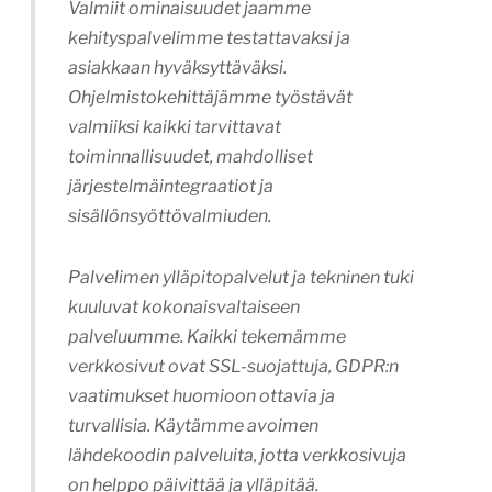
Valmiit ominaisuudet jaamme
kehityspalvelimme testattavaksi ja
asiakkaan hyväksyttäväksi.
Ohjelmistokehittäjämme työstävät
valmiiksi kaikki tarvittavat
toiminnallisuudet, mahdolliset
järjestelmäintegraatiot ja
sisällönsyöttövalmiuden.
Palvelimen ylläpitopalvelut ja tekninen tuki
kuuluvat kokonaisvaltaiseen
palveluumme. Kaikki tekemämme
verkkosivut ovat SSL-suojattuja, GDPR:n
vaatimukset huomioon ottavia ja
turvallisia. Käytämme avoimen
lähdekoodin palveluita, jotta verkkosivuja
on helppo päivittää ja ylläpitää.