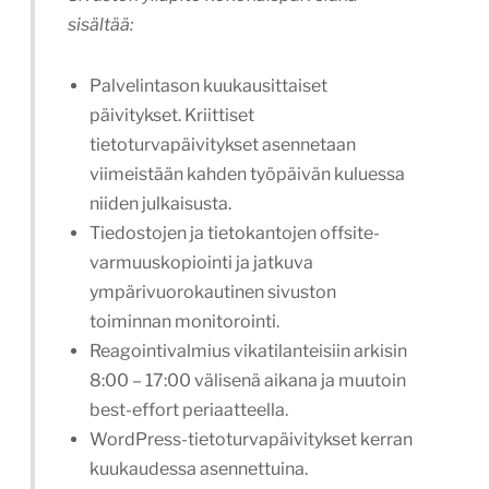
sisältää:
Palvelintason kuukausittaiset
päivitykset. Kriittiset
tietoturvapäivitykset asennetaan
viimeistään kahden työpäivän kuluessa
niiden julkaisusta.
Tiedostojen ja tietokantojen offsite-
varmuuskopiointi ja jatkuva
ympärivuorokautinen sivuston
toiminnan monitorointi.
Reagointivalmius vikatilanteisiin arkisin
8:00 – 17:00 välisenä aikana ja muutoin
best-effort periaatteella.
WordPress-tietoturvapäivitykset kerran
kuukaudessa asennettuina.