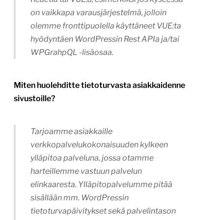
on vaikkapa varausjärjestelmä, jolloin
olemme fronttipuolella käyttäneet VUE:ta
hyödyntäen WordPressin Rest APIa ja/tai
WPGrahpQL -lisäosaa.
Miten huolehditte tietoturvasta asiakkaidenne
sivustoille?
Tarjoamme asiakkaille
verkkopalvelukokonaisuuden kylkeen
ylläpitoa palveluna, jossa otamme
harteillemme vastuun palvelun
elinkaaresta. Ylläpitopalvelumme pitää
sisällään mm. WordPressin
tietoturvapäivitykset sekä palvelintason