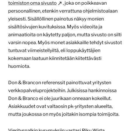
toimiston oma sivusto
, joka on poikkeavan
persoonallinen, etenkin verrattuna ohjelmistoalaan
yleisesti. Sisällöllinen painotus näkyy monien
sisältösivujen kuvituksissa. Myös videoita ja
animaatioita on käytetty paljon, mutta sivusto on silti
varsin nopea. Myös monet asiakkaille tehdyt sivustot
tuntuvat viimeistellyiltä, eli loppukäyttäjien
kokemaan laatuun kiinnitetään kiitettävästi
huomiota.
Don & Brancon referenssit painottuvat yritysten
verkkopalveluprojekteihin. Julkisissa hankinnoissa
Don & Branco ei ole juurikaan onneaan kokeillut.
Asiakkuudet ovat valtaosin pk-yritysten alueelta,
mutta joukossa on myös joitakin isompia toimijoita.
Vierityspalkin kysymyksiin vastasi Riku Wirta.