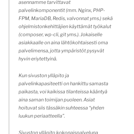
asennamme tarvittavat
palvelinkomponentit (mm. Nginx, PHP-
FPM, MariaDB, Redis, valvonnat yms.) sekä
ohjelmistonkehittäjien käyttämät työkalut
(composer, wp-cli, git yms.). Jokaiselle
asiakkaalle on aina lähtökohtaisesti oma
palvelimensa, jotta ympäristöt pysyvät
hyvin eriytettyinä.
Kun sivuston ylläpito ja
palvelinkapasiteetti on hankittu samasta
paikasta, voi kaikissa tilanteissa kääntyä
aina saman toimijan puoleen. Asiat
hoituvat siis tässäkin suhteessa “yhden
luukun periaatteella”.
Sivuston ylläpito kokonaispalveluna