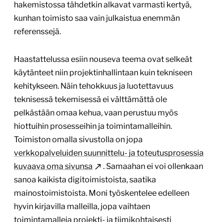
hakemistossa tähdetkin alkavat varmasti kertyä,
kunhan toimisto saa vain julkaistua enemmän
referenssejä.
Haastattelussa esiin nouseva teema ovat selkeät
käytänteet niin projektinhallintaan kuin tekniseen
kehitykseen. Näin tehokkuus ja luotettavuus
teknisessä tekemisessä ei välttämättä ole
pelkästään omaa kehua, vaan perustuu myös
hiottuihin prosesseihin ja toimintamalleihin.
Toimiston omalla sivustolla on jopa
verkkopalveluiden suunnittelu- ja toteutusprosessia
kuvaava oma sivunsa
. Samaahan ei voi ollenkaan
sanoa kaikista digitoimistoista, saatika
mainostoimistoista. Moni työskentelee edelleen
hyvin kirjavilla malleilla, jopa vaihtaen
toimintamalleja projekti- ja tiimikohtaisesti