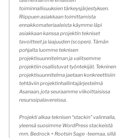
täsmennämme erilaisten
toiminnallisuuksien tärkeysjärjestyksen.
Riippuen asiakkaan toimittamista
ennakkomateriaaleista käymme läpi
asiakkaan kanssa projektin tekniset
tavoitteet ja laajuuden (scopen). Tämän
pohjalta luomme teknisen
projektisuunnitelman ja valitsemme
projektiin osallistuvat työntekijät. Tekninen
projektisuunnitelma jaetaan konkreettisiin
tehtäviin projektinhallintajärjestelmä
Asanaan, jota seuraamme viikoittaisissa
resurssipalavereissa.
Projekti alkaa teknisen “stackin” valinnalla,
yleensä suosimme WordPress stackeistä
mm. Bedrock + Rootsin Sage -teemaa, sillä