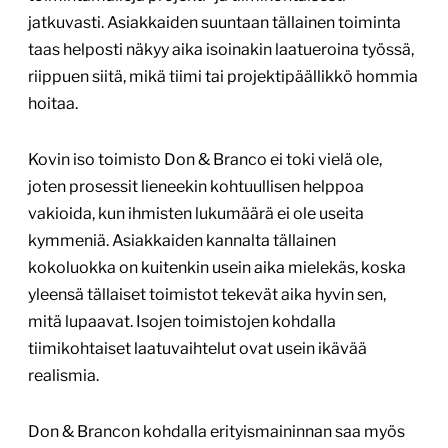
jatkuvasti. Asiakkaiden suuntaan tällainen toiminta
taas helposti näkyy aika isoinakin laatueroina työssä,
riippuen siitä, mikä tiimi tai projektipäällikkö hommia
hoitaa.
Kovin iso toimisto Don & Branco ei toki vielä ole,
joten prosessit lieneekin kohtuullisen helppoa
vakioida, kun ihmisten lukumäärä ei ole useita
kymmeniä. Asiakkaiden kannalta tällainen
kokoluokka on kuitenkin usein aika mielekäs, koska
yleensä tällaiset toimistot tekevät aika hyvin sen,
mitä lupaavat. Isojen toimistojen kohdalla
tiimikohtaiset laatuvaihtelut ovat usein ikävää
realismia.
Don & Brancon kohdalla erityismaininnan saa myös