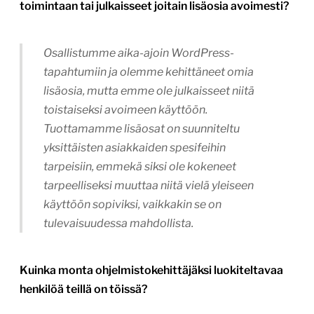
toimintaan tai julkaisseet joitain lisäosia avoimesti?
Osallistumme aika-ajoin WordPress-
tapahtumiin ja olemme kehittäneet omia
lisäosia, mutta emme ole julkaisseet niitä
toistaiseksi avoimeen käyttöön.
Tuottamamme lisäosat on suunniteltu
yksittäisten asiakkaiden spesifeihin
tarpeisiin, emmekä siksi ole kokeneet
tarpeelliseksi muuttaa niitä vielä yleiseen
käyttöön sopiviksi, vaikkakin se on
tulevaisuudessa mahdollista.
Kuinka monta ohjelmistokehittäjäksi luokiteltavaa
henkilöä teillä on töissä?