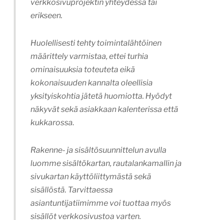
verkkosivuprojektin yhteydessä tai
erikseen.
Huolellisesti tehty toimintalähtöinen
määrittely varmistaa, ettei turhia
ominaisuuksia toteuteta eikä
kokonaisuuden kannalta oleellisia
yksityiskohtia jätetä huomiotta. Hyödyt
näkyvät sekä asiakkaan kalenterissa että
kukkarossa.
Rakenne- ja sisältösuunnittelun avulla
luomme sisältökartan, rautalankamallin ja
sivukartan käyttöliittymästä sekä
sisällöstä. Tarvittaessa
asiantuntijatiimimme voi tuottaa myös
sisällöt verkkosivustoa varten.