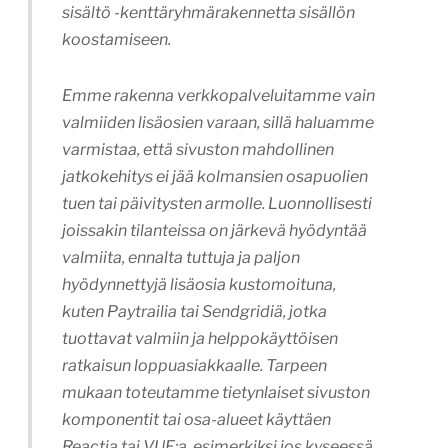
sisältö -kenttäryhmärakennetta sisällön
koostamiseen.
Emme rakenna verkkopalveluitamme vain
valmiiden lisäosien varaan, sillä haluamme
varmistaa, että sivuston mahdollinen
jatkokehitys ei jää kolmansien osapuolien
tuen tai päivitysten armolle. Luonnollisesti
joissakin tilanteissa on järkevä hyödyntää
valmiita, ennalta tuttuja ja paljon
hyödynnettyjä lisäosia kustomoituna,
kuten Paytrailia tai Sendgridiä, jotka
tuottavat valmiin ja helppokäyttöisen
ratkaisun loppuasiakkaalle. Tarpeen
mukaan toteutamme tietynlaiset sivuston
komponentit tai osa-alueet käyttäen
Reactia tai VUE:a, esimerkiksi jos kyseessä