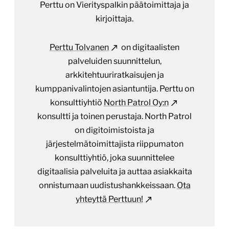
Perttu on Vierityspalkin päätoimittaja ja
kirjoittaja.
Perttu Tolvanen
on digitaalisten
palveluiden suunnittelun,
arkkitehtuuriratkaisujen ja
kumppanivalintojen asiantuntija. Perttu on
konsulttiyhtiö
North Patrol Oy:n
konsultti ja toinen perustaja. North Patrol
on digitoimistoista ja
järjestelmätoimittajista riippumaton
konsulttiyhtiö, joka suunnittelee
digitaalisia palveluita ja auttaa asiakkaita
onnistumaan uudistushankkeissaan.
Ota
yhteyttä Perttuun!