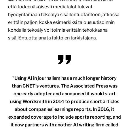
että todennäköisesti mediatalot tulevat
hyödyntämään tekoälyä sisällöntuotantoon jatkossa
erittäin paljon, koska esimerkiksi talousuutisoinnin
kohdalla tekoäly voi toimia erittäin tehokkaana
sisällöntuottajana ja faktojen tarkistajana.
”Using AI in journalism has a much longer history
than CNET’s ventures. The Associated Press was
one early adopter and announced it would start
using Wordsmith in 2014 to produce short articles
about companies’ earnings reports. In 2016, it
expanded coverage to include sports reporting, and
it now partners with another AI writing firm called