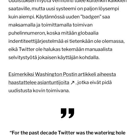
Uudistuksen myötä verifiointi tulee kuitenkin kaikkien
saataville, mutta uusi systeemi on paljon löysempi
kuin aiempi. Käytännössä uuden ”badgen” saa
maksamalla ja toimittamalla toimivan
puhelinnumeron, koska mitään globaalia
indentiteettijärjestelmää ei tietenkään ole olemassa,
eikä Twitter ole halukas tekemään manuaalista
selvitystyötä jokaisen käyttäjän kohdalla.
Esimerkiksi Washington Postin artikkeli aiheesta
haastattelee asiantuntijoita
, jotka eivät pidä
uudistusta kovin toimivana.
“For the past decade Twitter was the watering hole