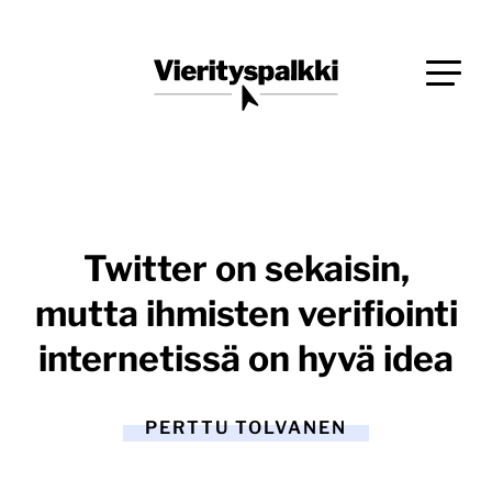
Siirry
Blogi verkkopalveluiden uudistajille ja kehittäjille
suoraan
Vierityspalkki.fi
sisältöön
Twitter on sekaisin,
mutta ihmisten verifiointi
internetissä on hyvä idea
PERTTU TOLVANEN