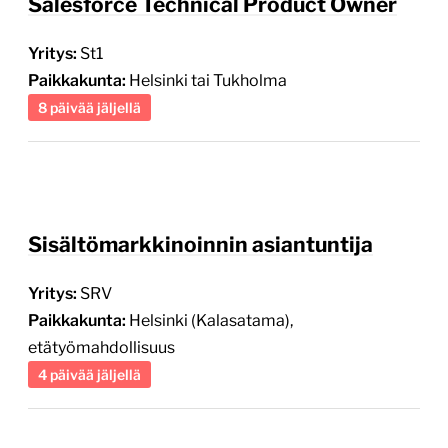
Salesforce Technical Product Owner
Yritys:
St1
Paikkakunta:
Helsinki tai Tukholma
8 päivää jäljellä
Sisältömarkkinoinnin asiantuntija
Yritys:
SRV
Paikkakunta:
Helsinki (Kalasatama),
etätyömahdollisuus
4 päivää jäljellä