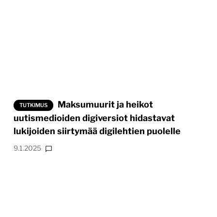
Maksumuurit ja heikot
TUTKIMUS
uutismedioiden digiversiot hidastavat
lukijoiden siirtymää digilehtien puolelle
9.1.2025