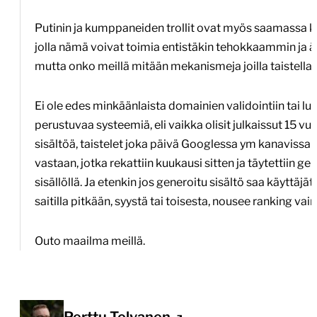
Putinin ja kumppaneiden trollit ovat myös saamassa kä
jolla nämä voivat toimia entistäkin tehokkaammin ja 
mutta onko meillä mitään mekanismeja joilla taistella 
Ei ole edes minkäänlaista domainien validointiin tai l
perustuvaa systeemiä, eli vaikka olisit julkaissut 15 v
sisältöä, taistelet joka päivä Googlessa ym kanavissa 
vastaan, jotka rekattiin kuukausi sitten ja täytettiin ge
sisällöllä. Ja etenkin jos generoitu sisältö saa käyttäjä
saitilla pitkään, syystä tai toisesta, nousee ranking v
Outo maailma meillä.