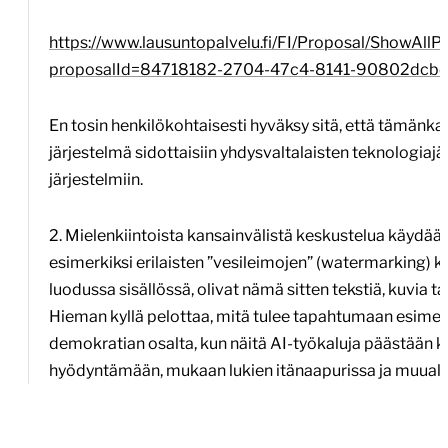
https://www.lausuntopalvelu.fi/FI/Proposal/ShowAll
proposalId=84718182-2704-47c4-8141-90802dcb
En tosin henkilökohtaisesti hyväksy sitä, että tämänka
järjestelmä sidottaisiin yhdysvaltalaisten teknologiajä
järjestelmiin.
2. Mielenkiintoista kansainvälistä keskustelua käydä
esimerkiksi erilaisten ”vesileimojen” (watermarking) k
luodussa sisällössä, olivat nämä sitten tekstiä, kuvia ta
Hieman kyllä pelottaa, mitä tulee tapahtumaan esimer
demokratian osalta, kun näitä AI-työkaluja päästään k
hyödyntämään, mukaan lukien itänaapurissa ja muuall