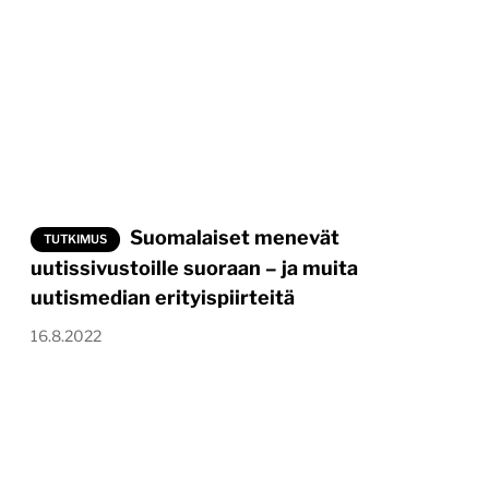
Suomalaiset menevät
TUTKIMUS
uutissivustoille suoraan – ja muita
uutismedian erityispiirteitä
16.8.2022