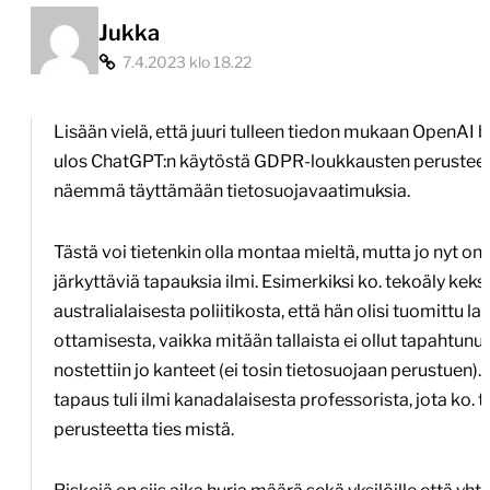
Jukka
7.4.2023 klo 18.22
Lisään vielä, että juuri tulleen tiedon mukaan OpenAI b
ulos ChatGPT:n käytöstä GDPR-loukkausten perusteella.
näemmä täyttämään tietosuojavaatimuksia.
Tästä voi tietenkin olla montaa mieltä, mutta jo nyt on t
järkyttäviä tapauksia ilmi. Esimerkiksi ko. tekoäly keksi 
australialaisesta poliitikosta, että hän olisi tuomittu la
ottamisesta, vaikka mitään tallaista ei ollut tapahtunut.
nostettiin jo kanteet (ei tosin tietosuojaan perustuen
tapaus tuli ilmi kanadalaisesta professorista, jota ko. t
perusteetta ties mistä.