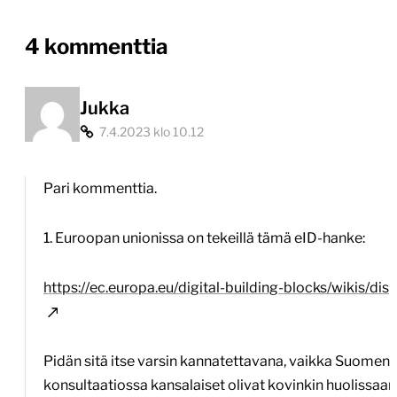
on
4 kommenttia
“Twitter
on
Jukka
7.4.2023 klo 10.12
sekaisin,
mutta
Pari kommenttia.
ihmisten
verifiointi
1. Euroopan unionissa on tekeillä tämä eID-hanke:
internetissä
https://ec.europa.eu/digital-building-blocks/wikis/di
on
hyvä
idea”
Pidän sitä itse varsin kannatettavana, vaikka Suomen 
konsultaatiossa kansalaiset olivat kovinkin huolissaan