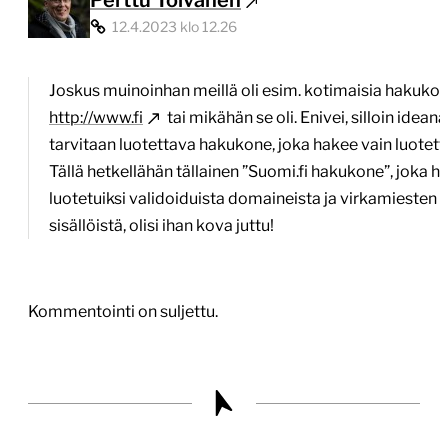
Perttu Tolvanen
12.4.2023 klo 12.26
Joskus muinoinhan meillä oli esim. kotimaisia hakukonei
http://www.fi
tai mikähän se oli. Enivei, silloin ideana 
tarvitaan luotettava hakukone, joka hakee vain luotetta
Tällä hetkellähän tällainen ”Suomi.fi hakukone”, joka ha
luotetuiksi validoiduista domaineista ja virkamiesten 
sisällöistä, olisi ihan kova juttu!
Kommentointi on suljettu.