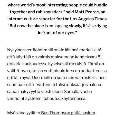
where world’s most interesting people could huddle
together and rub shoulders,” said Matt Pearce, an
internet culture reporter for the Los Angeles Times.
“But now the place is collapsing slowly, it’s like dying
in front of our eyes.”
Nykyinen verifiointimalli onkin lähinnä merkki siitä,
että käyttäjä on valmis maksamaan kahdeksan (8)
dollaria kuukaudessa kyseisestä merkistä. Tämä on
valitettavaa, koska verifioinnin idea on periaatteessa
erittäin hyvä. Uusi malli on kuitenkin vain askel siihen
suuntaan, että Twitteristä tulisi maksaa, jos haluaa
saada näkyvyyttä viesteilleen. Samalla vanha
verifiointisysteemi tuhoutuu käytännössä.
Myös analyytikko
Ben Thompson pitää uusinta