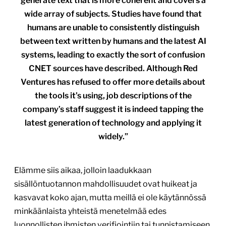
generate text that is more coherent and covers a
wide array of subjects. Studies have found that
humans are unable to consistently distinguish
between text written by humans and the latest AI
systems, leading to exactly the sort of confusion
CNET sources have described. Although Red
Ventures has refused to offer more details about
the tools it’s using, job descriptions of the
company’s staff suggest it is indeed tapping the
latest generation of technology and applying it
widely.”
Elämme siis aikaa, jolloin laadukkaan
sisällöntuotannon mahdollisuudet ovat huikeat ja
kasvavat koko ajan, mutta meillä ei ole käytännössä
minkäänlaista yhteistä menetelmää edes
luonnollisten ihmisten verifiointiin tai tunnistamiseen