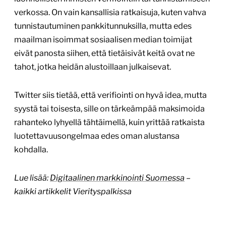
verkossa. On vain kansallisia ratkaisuja, kuten vahva
tunnistautuminen pankkitunnuksilla, mutta edes
maailman isoimmat sosiaalisen median toimijat
eivät panosta siihen, että tietäisivät keitä ovat ne
tahot, jotka heidän alustoillaan julkaisevat.
Twitter siis tietää, että verifiointi on hyvä idea, mutta
syystä tai toisesta, sille on tärkeämpää maksimoida
rahanteko lyhyellä tähtäimellä, kuin yrittää ratkaista
luotettavuusongelmaa edes oman alustansa
kohdalla.
Lue lisää:
Digitaalinen markkinointi Suomessa
–
kaikki artikkelit Vierityspalkissa