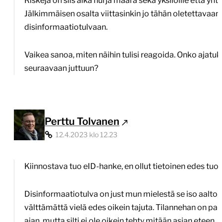
Riskejä on siis aika hurja määrä sekä yksilöille että yht
Jälkimmäisen osalta viittasinkin jo tähän oletettavaan
disinformaatiotulvaan.
Vaikea sanoa, miten näihin tulisi reagoida. Onko ajatuk
seuraavaan juttuun?
Perttu Tolvanen
12.4.2023 klo 12.23
Kiinnostava tuo eID-hanke, en ollut tietoinen edes tuoll
Disinformaatiotulva on just mun mielestä se iso aalto, j
välttämättä vielä edes oikein tajuta. Tilannehan on p
ajan, mutta silti ei ole oikein tehty mitään asian eteen. 