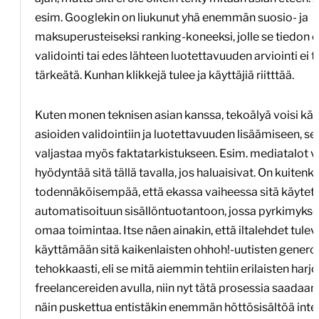
esim. Googlekin on liukunut yhä enemmän suosio- ja
maksuperusteiseksi ranking-koneeksi, jolle se tiedon 
validointi tai edes lähteen luotettavuuden arviointi ei 
tärkeätä. Kunhan klikkejä tulee ja käyttäjiä riitttää.
Kuten monen teknisen asian kanssa, tekoälyä voisi kä
asioiden validointiin ja luotettavuuden lisäämiseen, se
valjastaa myös faktatarkistukseen. Esim. mediatalot v
hyödyntää sitä tällä tavalla, jos haluaisivat. On kuitenki
todennäköisempää, että ekassa vaiheessa sitä käyt
automatisoituun sisällöntuotantoon, jossa pyrkimyks
omaa toimintaa. Itse näen ainakin, että iltalehdet tulev
käyttämään sitä kaikenlaisten ohhoh!-uutisten generoin
tehokkaasti, eli se mitä aiemmin tehtiin erilaisten harjoi
freelancereiden avulla, niin nyt tätä prosessia saadaan
näin puskettua entistäkin enemmän höttösisältöä inter