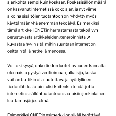
ajankohtaisempi kuin koskaan. Roskasisällön määrä
on kasvanut internetissä koko ajan, ja nyt viime
aikoina sisältöjen tuotantoon on ryhdytty myös
käyttämään yhä enemmän tekoälyä. Esimerkiksi
tämä artikkeli CNET:in harrastamasta tekoälyyn
perustuvasta artikkeleiden generoinnista
kuvastaa hyvin sitä, mihin suuntaan internet on
osittain tällä hetkellä menossa.
Voi toki kysyä, onko tiedon luotettavuuden kannalta
olennaista pystyä verifioimaan julkaisija, koska
voihan bottikin olla luotettava ja hyödyllinen
tiedonlähde. Jotain tulisi kuitenkin tehdä, jotta
internetin sisällöntuotantoon saataisiin jonkinlainen
luottamusjärjestelmä.
Esimerkiksi CNET:in esimerkki on sikäli herättävä,