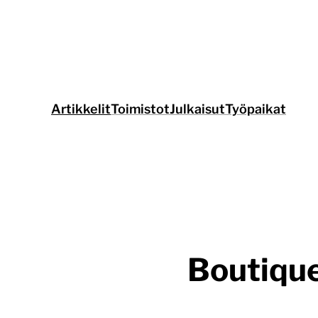
Siirry
suoraan
sisältöön
Artikkelit
Toimistot
Julkaisut
Työpaikat
Boutique