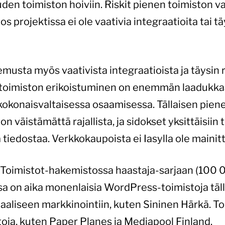
den toimiston hoiviin. Riskit pienen toimiston va
os projektissa ei ole vaativia integraatioita tai t
emusta myös vaativista integraatioista ja täysin r
toimiston erikoistuminen on enemmän laadukkaa
kokonaisvaltaisessa osaamisessa. Tällaisen pien
 väistämättä rajallista, ja sidokset yksittäisiin 
tiedostaa. Verkkokaupoista ei Iasylla ole maini
kin Toimistot-hakemistossa haastaja-sarjaan (10
sa on aika monenlaisia WordPress-toimistoja täll
taaliseen markkinointiin, kuten Sininen Härkä. 
toja, kuten Paper Planes ja Mediapool Finland.