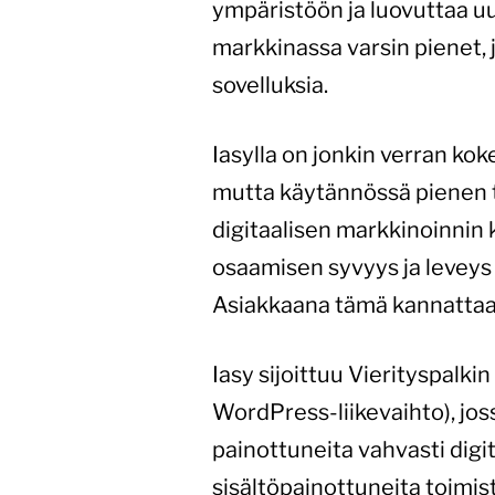
ympäristöön ja luovuttaa uu
markkinassa varsin pienet, j
sovelluksia.
Iasylla on jonkin verran kok
mutta käytännössä pienen 
digitaalisen markkinoinnin 
osaamisen syvyys ja leveys on
Asiakkaana tämä kannattaa 
Iasy sijoittuu Vierityspal
WordPress-liikevaihto), jos
painottuneita vahvasti digi
sisältöpainottuneita toimis