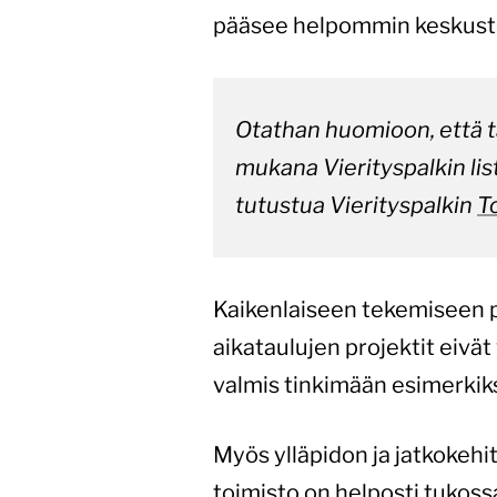
pääsee helpommin keskuste
Otathan huomioon, että tä
mukana Vierityspalkin lis
tutustua Vierityspalkin
T
Kaikenlaiseen tekemiseen pi
aikataulujen projektit eivät
valmis tinkimään esimerkiks
Myös ylläpidon ja jatkokehi
toimisto on helposti tukossa