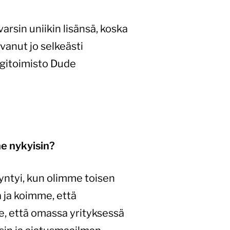
rsin uniikin lisänsä, koska
vanut jo selkeästi
igitoimisto Dude
ne nykyisin?
ntyi, kun olimme toisen
 ja koimme, että
e, että omassa yrityksessä