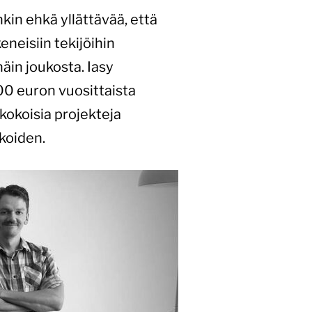
nkin ehkä yllättävää, että
eneisiin tekijöihin
äin joukosta. Iasy
00 euron vuosittaista
 kokoisia projekteja
koiden.