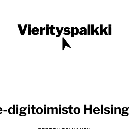
Blogi verkkopalveluiden uudistajille ja kehittäjille
Vierityspalkki.fi
-digitoimisto Helsingi