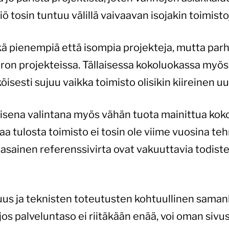
iö tosin tuntuu välillä vaivaavan isojakin toimistoj
ä pienempiä että isompia projekteja, mutta parh
on projekteissa. Tällaisessa kokoluokassa myös y
isesti sujuu vaikka toimisto olisikin kiireinen u
llisena valintana myös vähän tuota mainittua ko
vaa tulosta toimisto ei tosin ole viime vuosina 
tasainen referenssivirta ovat vakuuttavia todist
s ja teknisten toteutusten kohtuullinen saman
 jos palveluntaso ei riitäkään enää, voi oman sivu