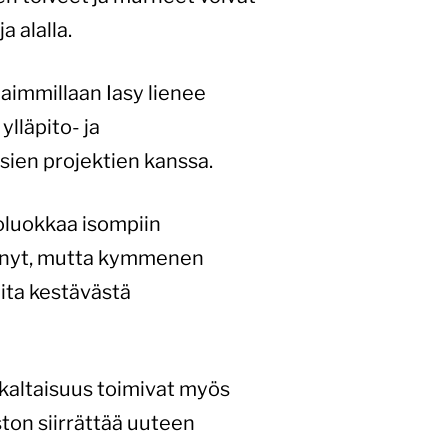
a alalla.
aimmillaan Iasy lienee
lläpito- ja
usien projektien kanssa.
koluokkaa isompiin
tehnyt, mutta kymmenen
eita kestävästä
kaltaisuus toimivat myös
ston siirrättää uuteen