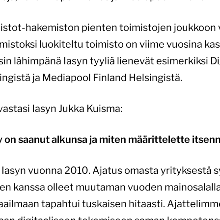
mistot-hakemiston pienten toimistojen joukkoon va
stoksi luokiteltu toimisto on viime vuosina kas
sin lähimpänä Iasyn tyyliä lienevät esimerkiksi D
ingistä ja Mediapool Finland Helsingistä.
vastasi Iasyn Jukka Kuisma:
y on saanut alkunsa ja miten määrittelette itsen
asyn vuonna 2010. Ajatus omasta yrityksestä sy
en kanssa olleet muutaman vuoden mainosalalla
aailmaan tapahtui tuskaisen hitaasti. Ajattelimm