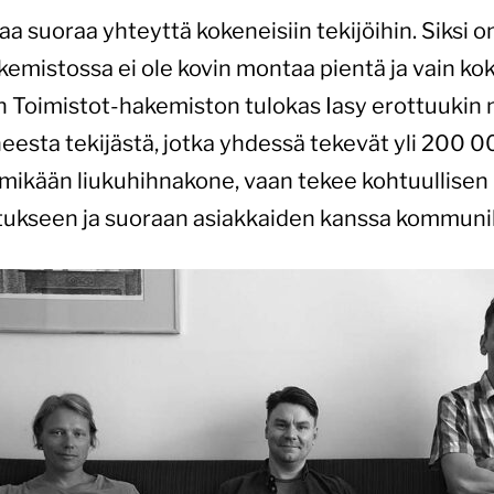
a suoraa yhteyttä kokeneisiin tekijöihin. Siksi o
kemistossa ei ole kovin montaa pientä ja vain kok
 Toimistot-hakemiston tulokas Iasy erottuukin n
sta tekijästä, jotka yhdessä tekevät yli 200 0
le mikään liukuhihnakone, vaan tekee kohtuullisen
utukseen ja suoraan asiakkaiden kanssa kommuni