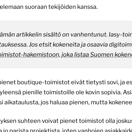
lemaan suoraan tekijöiden kanssa.
män artikkelin sisältö on vanhentunut. Iasy-toim
tauksessa. Jos etsit kokeneita ja osaavia digitoim
oimistot-hakemistoon, joka listaa Suomen koken
enet boutique-toimistot eivät tietysti sovi, ja e
 yleensä pienille toimistoille ole kovin sopivia. A
i aikataulusta, jos haluaa pienen, mutta kokeneen
tyksen suhteen voivat pienet toimistot olla josku
 jo parista projektista, joten vanhojen asiakkaid