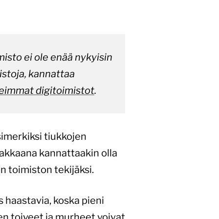
isto ei ole enää nykyisin
istoja, kannattaa
eimmat digitoimistot
.
simerkiksi tiukkojen
siakkaana kannattaakin olla
 toimiston tekijäksi.
s haastavia, koska pieni
en toiveet ja murheet voivat