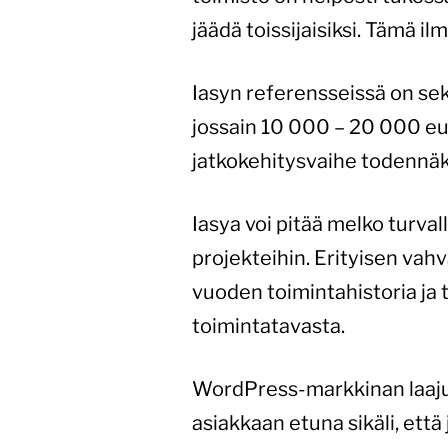
jäädä toissijaisiksi. Tämä ilm
Iasyn referensseissä on sek
jossain 10 000 – 20 000 eur
jatkokehitysvaihe todennäkö
Iasya voi pitää melko turva
projekteihin. Erityisen vah
vuoden toimintahistoria ja 
toimintatavasta.
WordPress-markkinan laajuu
asiakkaan etuna sikäli, että