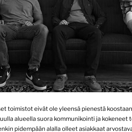
set toimistot eivät ole yleensä pienestä koostaan
ulla alueella suora kommunikointi ja kokeneet tek
kin pidempään alalla olleet asiakkaat arvostavat 