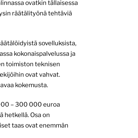
linnassa ovatkin tällaisessa
äysin räätälityönä tehtäviä
äätälöidyistä sovelluksista,
ssa kokonaispalvelussa ja
en toimiston teknisen
tekijöihin ovat vahvat.
ttavaa kokemusta.
0 000 – 300 000 euroa
ä hetkellä. Osa on
Toiset taas ovat enemmän