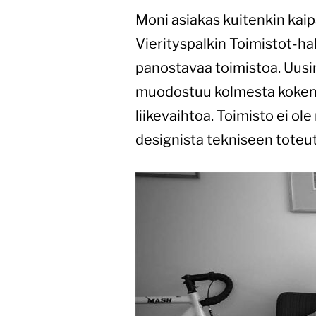
Moni asiakas kuitenkin kaipa
Vierityspalkin Toimistot-ha
panostavaa toimistoa. Uusin
muodostuu kolmesta kokenee
liikevaihtoa. Toimisto ei o
designista tekniseen tote