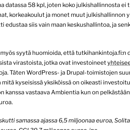
 datassa 58 kpl, joten koko julkishallinnosta ei
at, korkeakoulut ja monet muut julkishallinnon yk
 edustaa siis vain maan keskushallintoa, ja senk
 myös syytä huomioida, että tutkihankintoja.fi:
sista virastoista, jotka ovat investoineet
yhteise
roja. Täten WordPress- ja Drupal-toimistojen su
 mitä kyseisissä yksiköissä on oikeasti investoi
n kanssa vastaava Ambientia kun on pelkästään l
uroa.
askutti samassa ajassa 6,5 miljoonaa euroa, Solit