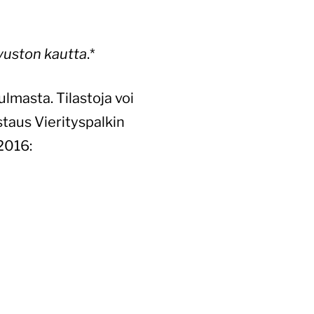
vuston kautta
.*
ulmasta. Tilastoja voi
staus Vierityspalkin
2016: