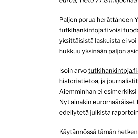
euroa, Tieto 77,8 miljoonaa
Paljon porua herättäneen Y
tutkihankintoja.fi voisi tuo
yksittäisistä laskuista ei vo
hukkuu yksinään paljon asio
Isoin arvo
tutkihankintoja.fi
historiatietoa, ja journali
Aiemminhan ei esimerkiksi 
Nyt ainakin euromääräiset ti
edellytetä julkista raportoin
Käytännössä tämän hetken t