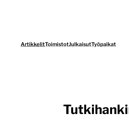
Siirry
suoraan
sisältöön
Artikkelit
Toimistot
Julkaisut
Työpaikat
Tutkihankin