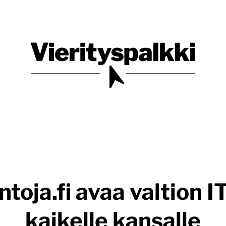
Blogi verkkopalveluiden uudistajille ja kehittäjille
Vierityspalkki.fi
toja.fi avaa valtion 
kaikelle kansalle