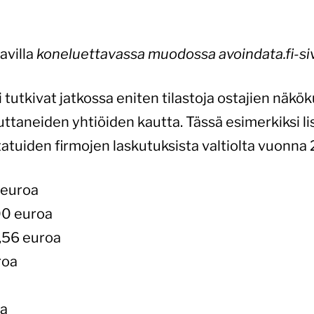
avilla
koneluettavassa muodossa avoindata.fi-si
 tutkivat jatkossa eniten tilastoja ostajien näkök
ttaneiden yhtiöiden kautta. Tässä esimerkiksi li
atuiden firmojen laskutuksista valtiolta vuonna 
 euroa
00 euroa
,56 euroa
roa
oa