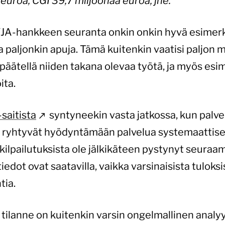
 euroa, CGI 39,7 miljoonaa euroa, jne.
JA-hankkeen seuranta onkin onkin hyvä esimerkk
da paljonkin apuja. Tämä kuitenkin vaatisi paljon 
i päätellä niiden takana olevaa työtä, ja myös esim
ita.
-saitista
syntyneekin vasta jatkossa, kun palve
stit ryhtyvät hyödyntämään palvelua systemaatti
kilpailutuksista ole jälkikäteen pystynyt seuraa
edot ovat saatavilla, vaikka varsinaisista tuloks
tia.
ilanne on kuitenkin varsin ongelmallinen analy