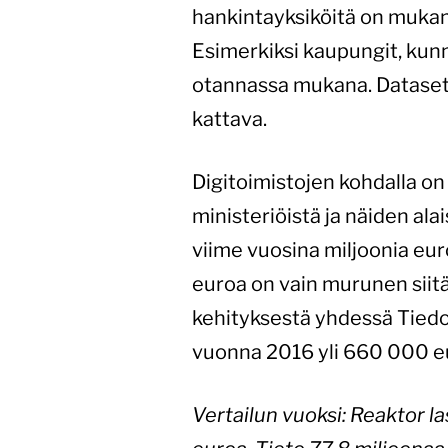
hankintayksiköitä on mukana
Esimerkiksi kaupungit, kunn
otannassa mukana. Datasetti
kattava.
Digitoimistojen kohdalla on
ministeriöistä ja näiden alai
viime vuosina miljoonia eu
euroa on vain murunen siitä
kehityksestä yhdessä Tiedo
vuonna 2016 yli 660 000 e
Vertailun vuoksi: Reaktor l