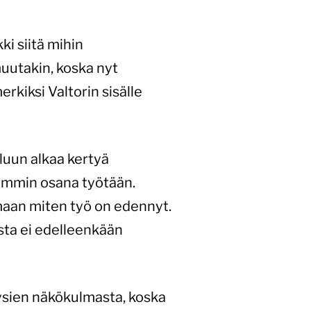
i siitä mihin
muutakin, koska nyt
erkiksi Valtorin sisälle
luun alkaa kertyä
semmin osana työtään.
maan miten työ on edennyt.
ista ei edelleenkään
ysien näkökulmasta, koska