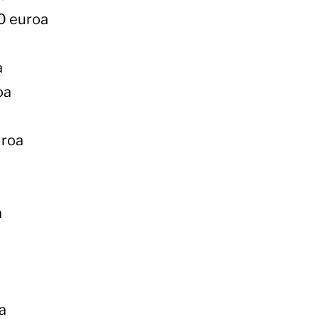
00 euroa
a
oa
uroa
a
a