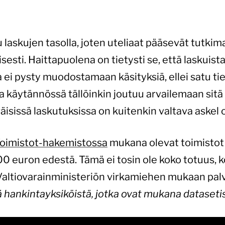
laskujen tasolla, joten uteliaat pääsevät tutkima
esti. Haittapuolena on tietysti se, että laskuista 
 ei pysty muodostamaan käsityksiä, ellei satu ti
a käytännössä tällöinkin joutuu arvailemaan sitä 
isissä laskutuksissa on kuitenkin valtava askel 
oimistot-hakemistossa
mukana olevat toimistot 
 euron edestä. Tämä ei tosin ole koko totuus, k
. Valtiovarainministeriön virkamiehen mukaan palv
ä hankintayksiköistä, jotka ovat mukana dataseti