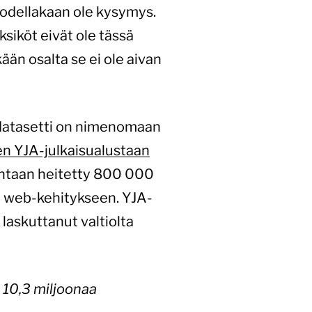
 todellakaan ole kysymys.
siköt eivät ole tässä
ään osalta se ei ole aivan
n datasetti on nimenomaan
en YJA-julkaisualustaan
untaan heitetty 800 000
tu web-kehitykseen. YJA-
askuttanut valtiolta
a 10,3 miljoonaa