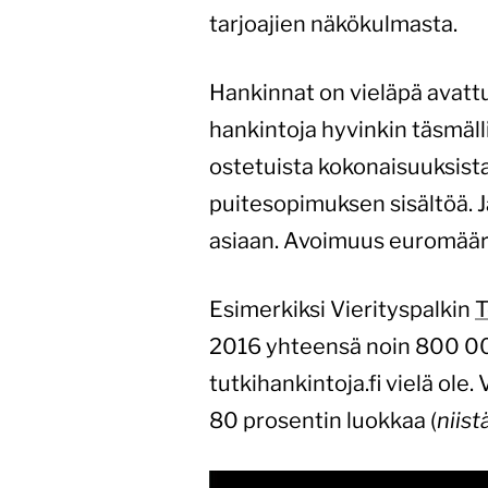
tarjoajien näkökulmasta.
Hankinnat on vieläpä avattu 
hankintoja hyvinkin täsmällis
ostetuista kokonaisuuksista
puitesopimuksen sisältöä. J
asiaan. Avoimuus euromäärä
Esimerkiksi Vierityspalkin
T
2016 yhteensä noin 800 000
tutkihankintoja.fi vielä ole
80 prosentin luokkaa (
niist