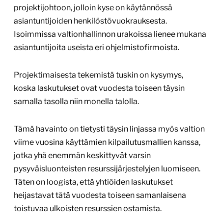
projektijohtoon, jolloin kyse on käytännössä
asiantuntijoiden henkilöstövuokrauksesta.
Isoimmissa valtionhallinnon urakoissa lienee mukana
asiantuntijoita useista eri ohjelmistofirmoista.
Projektimaisesta tekemistä tuskin on kysymys,
koska laskutukset ovat vuodesta toiseen täysin
samalla tasolla niin monella talolla.
Tämä havainto on tietysti täysin linjassa myös valtion
viime vuosina käyttämien kilpailutusmallien kanssa,
jotka yhä enemmän keskittyvät varsin
pysyväisluonteisten resurssijärjestelyjen luomiseen.
Täten on loogista, että yhtiöiden laskutukset
heijastavat tätä vuodesta toiseen samanlaisena
toistuvaa ulkoisten resurssien ostamista.