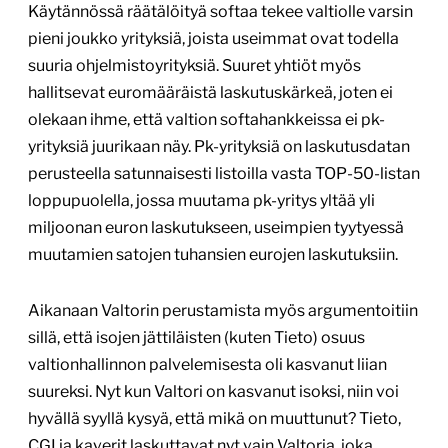
Käytännössä räätälöityä softaa tekee valtiolle varsin
pieni joukko yrityksiä, joista useimmat ovat todella
suuria ohjelmistoyrityksiä. Suuret yhtiöt myös
hallitsevat euromääräistä laskutuskärkeä, joten ei
olekaan ihme, että valtion softahankkeissa ei pk-
yrityksiä juurikaan näy. Pk-yrityksiä on laskutusdatan
perusteella satunnaisesti listoilla vasta TOP-50-listan
loppupuolella, jossa muutama pk-yritys yltää yli
miljoonan euron laskutukseen, useimpien tyytyessä
muutamien satojen tuhansien eurojen laskutuksiin.
Aikanaan Valtorin perustamista myös argumentoitiin
sillä, että isojen jättiläisten (kuten Tieto) osuus
valtionhallinnon palvelemisesta oli kasvanut liian
suureksi. Nyt kun Valtori on kasvanut isoksi, niin voi
hyvällä syyllä kysyä, että mikä on muuttunut? Tieto,
CGI ja kaverit laskuttavat nyt vain Valtoria, joka