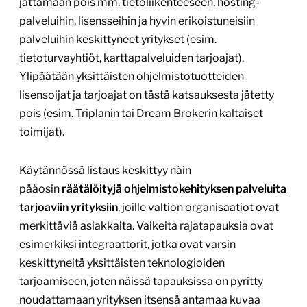
jättämään pois mm. tietoliikenteeseen, hosting-
palveluihin, lisensseihin ja hyvin erikoistuneisiin
palveluihin keskittyneet yritykset (esim.
tietoturvayhtiöt, karttapalveluiden tarjoajat).
Ylipäätään yksittäisten ohjelmistotuotteiden
lisensoijat ja tarjoajat on tästä katsauksesta jätetty
pois (esim. Triplanin tai Dream Brokerin kaltaiset
toimijat).
Käytännössä listaus keskittyy näin
pääosin
räätälöityjä ohjelmistokehityksen palveluita
tarjoaviin yrityksiin
, joille valtion organisaatiot ovat
merkittäviä asiakkaita. Vaikeita rajatapauksia ovat
esimerkiksi integraattorit, jotka ovat varsin
keskittyneitä yksittäisten teknologioiden
tarjoamiseen, joten näissä tapauksissa on pyritty
noudattamaan yrityksen itsensä antamaa kuvaa