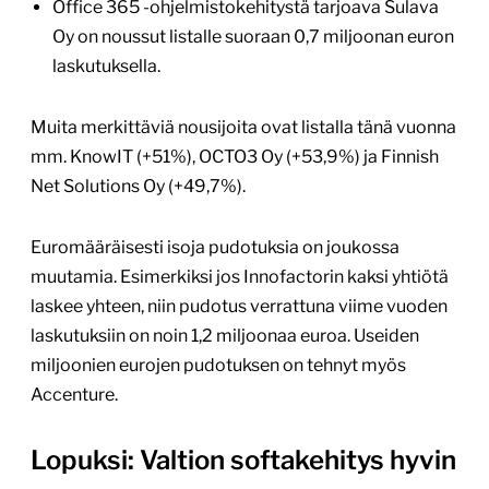
Office 365 -ohjelmistokehitystä tarjoava Sulava
Oy on noussut listalle suoraan 0,7 miljoonan euron
laskutuksella.
Muita merkittäviä nousijoita ovat listalla tänä vuonna
mm. KnowIT (+51%), OCTO3 Oy (+53,9%) ja Finnish
Net Solutions Oy (+49,7%).
Euromääräisesti isoja pudotuksia on joukossa
muutamia. Esimerkiksi jos Innofactorin kaksi yhtiötä
laskee yhteen, niin pudotus verrattuna viime vuoden
laskutuksiin on noin 1,2 miljoonaa euroa. Useiden
miljoonien eurojen pudotuksen on tehnyt myös
Accenture.
Lopuksi: Valtion softakehitys hyvin