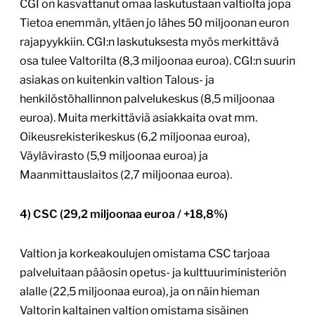
CGI on kasvattanut omaa laskutustaan valtiolta jopa
Tietoa enemmän, yltäen jo lähes 50 miljoonan euron
rajapyykkiin. CGI:n laskutuksesta myös merkittävä
osa tulee Valtorilta (8,3 miljoonaa euroa). CGI:n suurin
asiakas on kuitenkin valtion Talous- ja
henkilöstöhallinnon palvelukeskus (8,5 miljoonaa
euroa). Muita merkittäviä asiakkaita ovat mm.
Oikeusrekisterikeskus (6,2 miljoonaa euroa),
Väylävirasto (5,9 miljoonaa euroa) ja
Maanmittauslaitos (2,7 miljoonaa euroa).
4) CSC (29,2 miljoonaa euroa / +18,8%)
Valtion ja korkeakoulujen omistama CSC tarjoaa
palveluitaan pääosin opetus- ja kulttuuriministeriön
alalle (22,5 miljoonaa euroa), ja on näin hieman
Valtorin kaltainen valtion omistama sisäinen