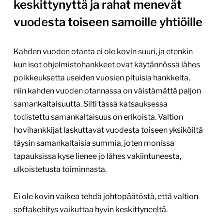
keskittynyttä ja rahat menevät
vuodesta toiseen samoille yhtiöille
Kahden vuoden otanta ei ole kovin suuri, ja etenkin
kun isot ohjelmistohankkeet ovat käytännössä lähes
poikkeuksetta useiden vuosien pituisia hankkeita,
niin kahden vuoden otannassa on väistämättä paljon
samankaltaisuutta. Silti tässä katsauksessa
todistettu samankaltaisuus on erikoista. Valtion
hovihankkijat laskuttavat vuodesta toiseen yksiköiltä
täysin samankaltaisia summia, joten monissa
tapauksissa kyse lienee jo lähes vakiintuneesta,
ulkoistetusta toiminnasta.
Ei ole kovin vaikea tehdä johtopäätöstä, että valtion
softakehitys vaikuttaa hyvin keskittyneeltä.