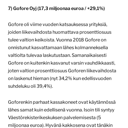
7) Gofore Oyj (17,3 miljoonaa euroa / +29,1%)
Gofore oli viime vuoden katsauksessa yrityksiä,
joiden liikevaihdosta huomattava prosenttiosuus
tulee valtion keikoista. Vuonna 2018 Gofore on
onnistunut kasvattamaan lähes kolmanneksella
valtiolta tulevaa laskutustaan. Samanaikaisesti
Gofore on kuitenkin kasvanut varsin vauhdikkaasti,
joten valtion prosenttiosuus Goforen liikevaihdosta
on laskenut hieman (nyt 34,2% kun edellisvuoden
suhdeluku oli 39,4%).
Goforenkin parhaat kassakoneet ovat käytännössä
lähes samat kuin edellisenä vuonna. Isoin tili syntyy
Väestörekisterikeskuksen palvelemisesta (5
miljoonaa euroa). Hyvänä kakkosena ovat tänäkin