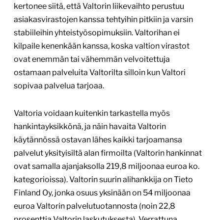
kertonee siitä, että Valtorin liikevaihto perustuu
asiakasvirastojen kanssa tehtyihin pitkiin ja varsin
stabiileihin yhteistyösopimuksiin. Valtorihan ei
kilpaile kenenkään kanssa, koska valtion virastot
ovat enemmän tai vähemmän velvoitettuja
ostamaan palveluita Valtorilta silloin kun Valtori
sopivaa palvelua tarjoaa.
Valtoria voidaan kuitenkin tarkastella myös
hankintayksikkönä, ja näin havaita Valtorin
käytännössä ostavan lähes kaikki tarjoamansa
palvelut yksityisiltä alan firmoilta (Valtorin hankinnat
ovat samalla ajanjaksolla 219,8 miljoonaa euroa ko.
kategorioissa). Valtorin suurin alihankkija on Tieto
Finland Oy, jonka osuus yksinään on 54 miljoonaa
euroa Valtorin palvelutuotannosta (noin 22,8
prosenttia Valtorin laskutuksesta). Verrattuna