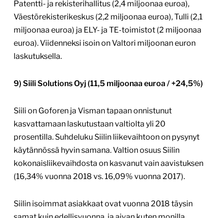
Patentti- ja rekisterihallitus (2,4 miljoonaa euroa),
Väestörekisterikeskus (2,2 miljoonaa euroa), Tulli (2,1
miljoonaa euroa) ja ELY- ja TE-toimistot (2 miljoonaa
euroa). Viidenneksi isoin on Valtori miljoonan euron
laskutuksella.
9) Siili Solutions Oyj (11,5 miljoonaa euroa / +24,5%)
Siili on Goforen ja Visman tapaan onnistunut
kasvattamaan laskutustaan valtiolta yli 20
prosentilla. Suhdeluku Siilin liikevaihtoon on pysynyt
käytännössä hyvin samana. Valtion osuus Siilin
kokonaisliikevaihdosta on kasvanut vain aavistuksen
(16,34% vuonna 2018 vs. 16,09% vuonna 2017).
Siilin isoimmat asiakkaat ovat vuonna 2018 täysin
samat kuin edellisvuonna, ja aivan kuten monilla