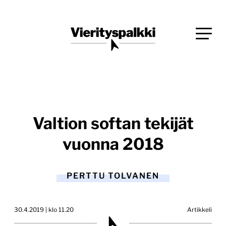
Siirry
Blogi verkkopalveluiden uudistajille ja kehittäjille
suoraan
Vierityspalkki.fi
sisältöön
Valtion softan tekijät
vuonna 2018
PERTTU TOLVANEN
30.4.2019 | klo 11.20
Artikkeli