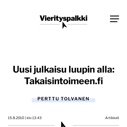
Siirry
Blogi verkkopalveluiden uudistajille ja kehittäjille
suoraan
Vierityspalkki.fi
sisältöön
Uusi julkaisu luupin alla:
Takaisintoimeen.fi
PERTTU TOLVANEN
15.8.2010 | klo 13.43
Artikkeli