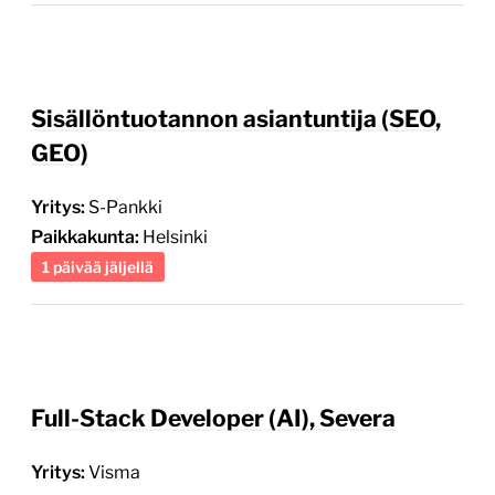
Sisällöntuotannon asiantuntija (SEO,
GEO)
Yritys:
S-Pankki
Paikkakunta:
Helsinki
1 päivää jäljellä
Full-Stack Developer (AI), Severa
Yritys:
Visma
Paikkakunta:
Helsinki, Lappeenranta (myös etätyö
mahdollista Suomessa)