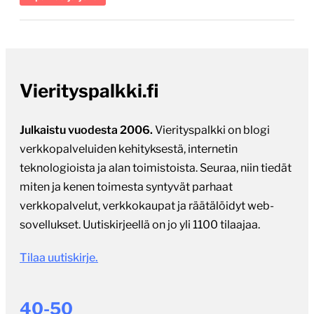
Vierityspalkki.fi
Julkaistu vuodesta 2006.
Vierityspalkki on blogi
verkkopalveluiden kehityksestä, internetin
teknologioista ja alan toimistoista. Seuraa, niin tiedät
miten ja kenen toimesta syntyvät parhaat
verkkopalvelut, verkkokaupat ja räätälöidyt web-
sovellukset. Uutiskirjeellä on jo yli 1100 tilaajaa.
Tilaa uutiskirje.
40-50
asiantuntija-artikkelia vuosittain.
Toimitettua
asiasisältöä verkkopalveluiden uudistuksista ja
kotimaisen ohjelmistoalan tapahtumista.
Vierityspalkki nostaa esiin alan puheenaiheita ja