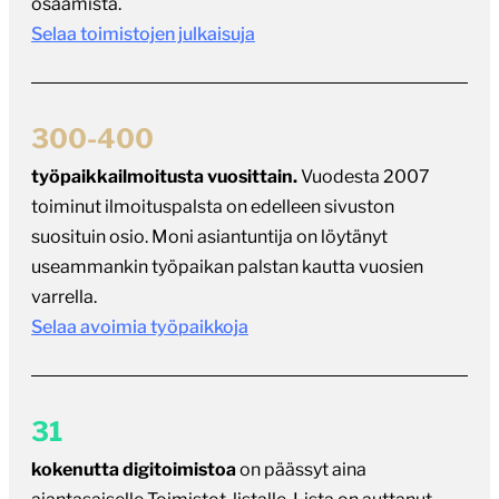
300-400
työpaikkailmoitusta vuosittain.
Vuodesta 2007
toiminut ilmoituspalsta on edelleen sivuston
suosituin osio. Moni asiantuntija on löytänyt
useammankin työpaikan palstan kautta vuosien
varrella.
Selaa avoimia työpaikkoja
31
kokenutta digitoimistoa
on päässyt aina
ajantasaiselle Toimistot-listalle. Lista on auttanut
asiakkaita löytämään kokeneita
digitoimistokumppaneita jo usean vuoden ajan. Lista
keskittyy WordPress-toimistoihin ja räätälöityjen
web-sovellusten tekijöihin.