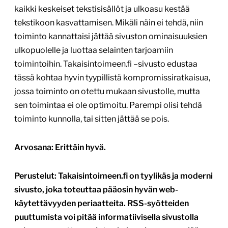
kaikki keskeiset tekstisisällöt ja ulkoasu kestää
tekstikoon kasvattamisen. Mikäli näin ei tehdä, niin
toiminto kannattaisi jättää sivuston ominaisuuksien
ulkopuolelle ja luottaa selainten tarjoamiin
toimintoihin. Takaisintoimeen.fi –sivusto edustaa
tässä kohtaa hyvin tyypillistä kompromissiratkaisua,
jossa toiminto on otettu mukaan sivustolle, mutta
sen toimintaa ei ole optimoitu. Parempi olisi tehdä
toiminto kunnolla, tai sitten jättää se pois.
Arvosana: Erittäin hyvä.
Perustelut: Takaisintoimeen.fi on tyylikäs ja moderni
sivusto, joka toteuttaa pääosin hyvän web-
käytettävyyden periaatteita. RSS-syötteiden
puuttumista voi pitää informatiivisella sivustolla