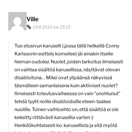
Ville
19.8.2010 klo 23.15
Tuo etusivun karuselli (,jossa tällä hetkellä Conny
Karlssonin esittely komeilee) jäi ainakin itselle
hieman oudoksi. Nuolet, joiden tarkoitus ilmeisesti
on vaihtaa sisältöä karusellissa, näyttävat olevan
disabloituna… Miksi ovat ylipäänsä näkyvissä
täsmälleen samanlaisena kuin aktiiviset nuolet?
Ilmeisesti toteutusvaiheessa on vain ”unohtunut”
tehdä tyylit noille disabloiduille eteen-taakse
nuolille. Toinen vaihtoehto on, että sisältöä ei ole
keksitty riittävästi karusellia varten :)
Henkilökohtaisesti ko. karusellista ja sitä myötä