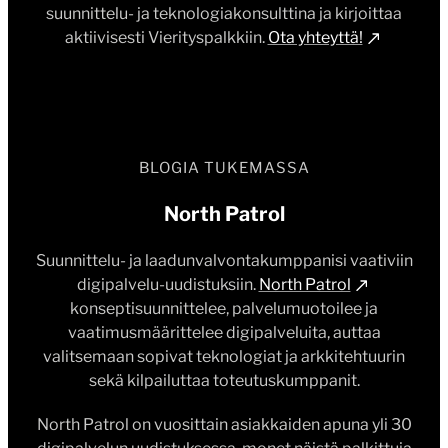
BLOGIA TUKEMASSA
North Patrol
Suunnittelu- ja laadunvalvontakumppanisi vaativiin
digipalvelu-uudistuksiin.
North Patrol
konseptisuunnittelee, palvelumuotoilee ja
vaatimusmäärittelee digipalveluita, auttaa
valitsemaan sopivat teknologiat ja arkkitehtuurin
sekä kilpailuttaa toteutuskumppanit.
North Patrol on vuosittain asiakkaiden apuna yli 30
digipalvelun uudistuksessa, monet näistä palkittuja
verkkopalveluita ja verkkokauppoja – tai räätälöityjä
tietojärjestelmiä. Valvomme, testaamme ja
vahdimme, että kaikki onnistuu!
Ota yhteyttä!