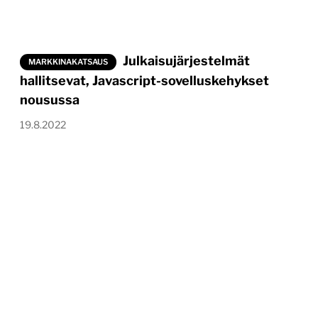
Julkaisujärjestelmät
MARKKINAKATSAUS
hallitsevat, Javascript-sovelluskehykset
nousussa
19.8.2022