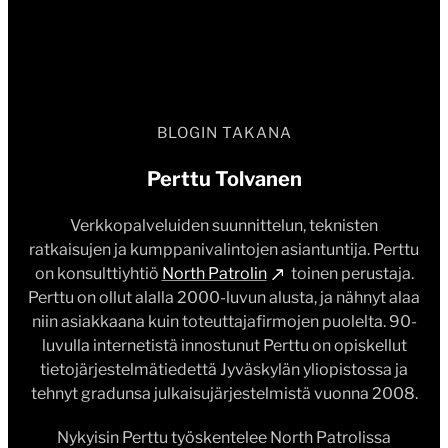
BLOGIN TAKANA
Perttu Tolvanen
Verkkopalveluiden suunnittelun, teknisten
ratkaisujen ja kumppanivalintojen asiantuntija. Perttu
on konsulttiyhtiö
North Patrolin
toinen perustaja.
Perttu on ollut alalla 2000-luvun alusta, ja nähnyt alaa
niin asiakkaana kuin toteuttajafirmojen puolelta. 90-
luvulla internetistä innostunut Perttu on opiskellut
tietojärjestelmätiedettä Jyväskylän yliopistossa ja
tehnyt gradunsa julkaisujärjestelmistä vuonna 2008.
Nykyisin Perttu työskentelee North Patrolissa
suunnittelu- ja teknologiakonsulttina ja kirjoittaa
aktiivisesti Vierityspalkkiin.
Ota yhteyttä!