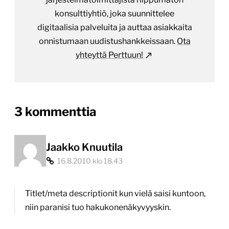
konsulttiyhtiö, joka suunnittelee
digitaalisia palveluita ja auttaa asiakkaita
onnistumaan uudistushankkeissaan.
Ota
yhteyttä Perttuun!
on
3 kommenttia
“Uusi
julkaisu
Jaakko Knuutila
16.8.2010 klo 18.43
luupin
alla:
Titlet/meta descriptionit kun vielä saisi kuntoon,
Takaisintoimeen.fi”
niin paranisi tuo hakukonenäkyvyyskin.