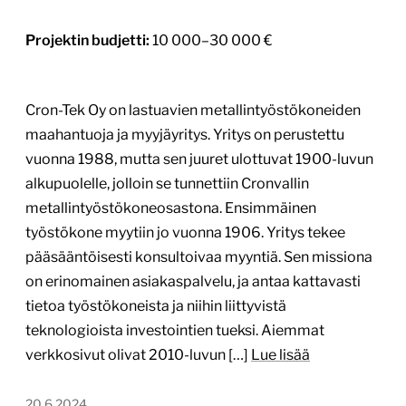
Projektin budjetti:
10 000–30 000 €
Cron-Tek Oy on lastuavien metallintyöstökoneiden
maahantuoja ja myyjäyritys. Yritys on perustettu
vuonna 1988, mutta sen juuret ulottuvat 1900-luvun
alkupuolelle, jolloin se tunnettiin Cronvallin
metallintyöstökoneosastona. Ensimmäinen
työstökone myytiin jo vuonna 1906. Yritys tekee
pääsääntöisesti konsultoivaa myyntiä. Sen missiona
on erinomainen asiakaspalvelu, ja antaa kattavasti
tietoa työstökoneista ja niihin liittyvistä
teknologioista investointien tueksi. Aiemmat
verkkosivut olivat 2010-luvun […]
Lue lisää
20.6.2024