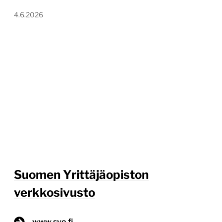
4.6.2026
Suomen Yrittäjäopiston
verkkosivusto
www.syo.fi