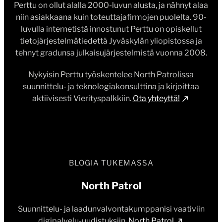
Perttu on ollut alalla 2000-luvun alusta, ja nähnyt alaa
niin asiakkaana kuin toteuttajafirmojen puolelta. 90-
luvulla internetistä innostunut Perttu on opiskellut
tietojärjestelmätiedettä Jyväskylän yliopistossa ja
tehnyt gradunsa julkaisujärjestelmistä vuonna 2008.
Nykyisin Perttu työskentelee North Patrolissa
suunnittelu- ja teknologiakonsulttina ja kirjoittaa
aktiivisesti Vierityspalkkiin.
Ota yhteyttä!
BLOGIA TUKEMASSA
North Patrol
Suunnittelu- ja laadunvalvontakumppanisi vaativiin
digipalvelu-uudistuksiin.
North Patrol