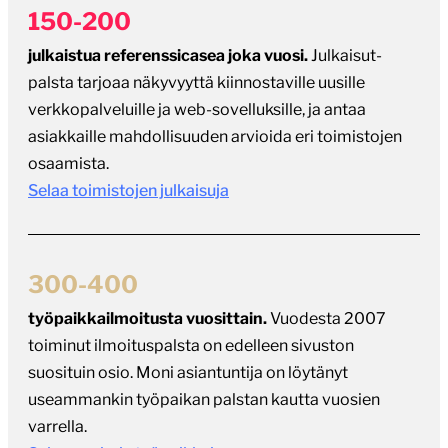
150-200
julkaistua referenssicasea joka vuosi.
Julkaisut-
palsta tarjoaa näkyvyyttä kiinnostaville uusille
verkkopalveluille ja web-sovelluksille, ja antaa
asiakkaille mahdollisuuden arvioida eri toimistojen
osaamista.
Selaa toimistojen julkaisuja
300-400
työpaikkailmoitusta vuosittain.
Vuodesta 2007
toiminut ilmoituspalsta on edelleen sivuston
suosituin osio. Moni asiantuntija on löytänyt
useammankin työpaikan palstan kautta vuosien
varrella.