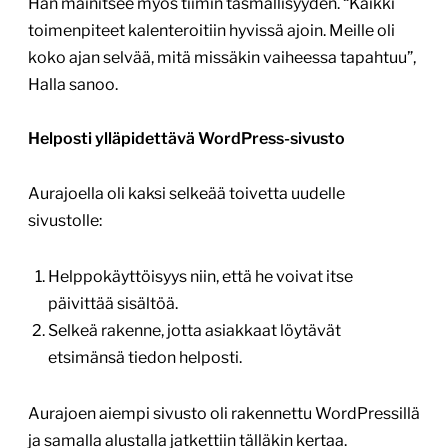
Hän mainitsee myös tiimin täsmällisyyden. “Kaikki
toimenpiteet kalenteroitiin hyvissä ajoin. Meille oli
koko ajan selvää, mitä missäkin vaiheessa tapahtuu”,
Halla sanoo.
Helposti ylläpidettävä WordPress-sivusto
Aurajoella oli kaksi selkeää toivetta uudelle
sivustolle:
Helppokäyttöisyys niin, että he voivat itse
päivittää sisältöä.
Selkeä rakenne, jotta asiakkaat löytävät
etsimänsä tiedon helposti.
Aurajoen aiempi sivusto oli rakennettu WordPressillä
ja samalla alustalla jatkettiin tälläkin kertaa.