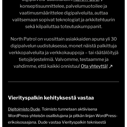
konseptisuunnittelee, palvelumuotoilee ja
vaatimusmäärittelee digipalveluita, auttaa
valitsemaan sopivat teknologiat ja arkkitehtuurin
sekä kilpailuttaa toteutuskumppanit.
North Patrol on vuosittain asiakkaiden apuna yli 30
digipalvelun uudistuksessa, monet näistä palkittuja
verkkopalveluita ja verkkokauppoja – tai räätälöityjä
tietojärjestelmiä. Valvomme, testaamme ja
vahdimme, että kaikki onnistuu!
Ota yhteyttä!
Vierityspalkin kehityksestä vastaa
Digitoimisto Dude
. Toimisto tunnetaan aktiivisena
WordPress-yhteisön osallistujana ja pitkän linjan WordPress-
erikoisosaajana. Dude vastaa Vierityspalkin teknisestä