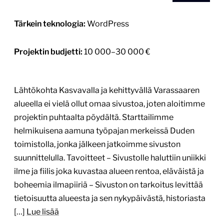
Tärkein teknologia:
WordPress
Projektin budjetti:
10 000–30 000 €
Lähtökohta Kasvavalla ja kehittyvällä Varassaaren
alueella ei vielä ollut omaa sivustoa, joten aloitimme
projektin puhtaalta pöydältä. Starttailimme
helmikuisena aamuna työpajan merkeissä Duden
toimistolla, jonka jälkeen jatkoimme sivuston
suunnittelulla. Tavoitteet – Sivustolle haluttiin uniikki
ilme ja fiilis joka kuvastaa alueen rentoa, eläväistä ja
boheemia ilmapiiriä – Sivuston on tarkoitus levittää
tietoisuutta alueesta ja sen nykypäivästä, historiasta
[…]
Lue lisää