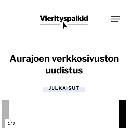
Siirry
Blogi verkkopalveluiden uudistajille ja kehittäjille
suoraan
Vierityspalkki.fi
sisältöön
Aurajoen verkkosivuston
uudistus
JULKAISUT
1
/
3