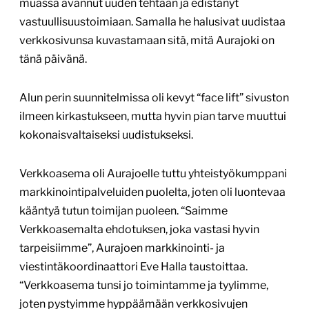
muassa avannut uuden tehtaan ja edistänyt
vastuullisuustoimiaan. Samalla he halusivat uudistaa
verkkosivunsa kuvastamaan sitä, mitä Aurajoki on
tänä päivänä.
Alun perin suunnitelmissa oli kevyt “face lift” sivuston
ilmeen kirkastukseen, mutta hyvin pian tarve muuttui
kokonaisvaltaiseksi uudistukseksi.
Verkkoasema oli Aurajoelle tuttu yhteistyökumppani
markkinointipalveluiden puolelta, joten oli luontevaa
kääntyä tutun toimijan puoleen. “Saimme
Verkkoasemalta ehdotuksen, joka vastasi hyvin
tarpeisiimme”, Aurajoen markkinointi- ja
viestintäkoordinaattori Eve Halla taustoittaa.
“Verkkoasema tunsi jo toimintamme ja tyylimme,
joten pystyimme hyppäämään verkkosivujen