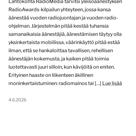
Lähtökohta RadioMedia tarvitsi yleisöäänestyksen
RadioAwards-kilpailun yhteyteen, jossa kansa
äänestää vuoden radiojuontajan ja vuoden radio-
ohjelman. Järjestelmän pitää kestää tuhansia
samanaikaisia äänestäjiä, äänestämisen täytyy olla
yksinkertaista mobiilissa, väärinkäyttö pitää estää
ilman, että se hankaloittaa tavallisen, rehellisen
äänestäjän kokemusta, ja kaiken pitää toimia
luotettavasti juuri silloin, kun kävijöitä on eniten.
Erityinen haaste on liikenteen äkillinen
moninkertaistuminen: radiomainos tai […]
Lue lisää
4.6.2026