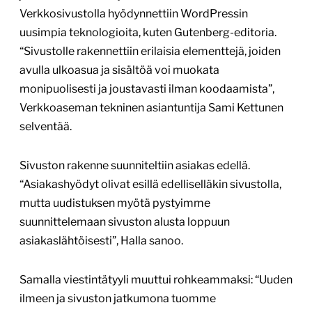
Verkkosivustolla hyödynnettiin WordPressin
uusimpia teknologioita, kuten Gutenberg-editoria.
“Sivustolle rakennettiin erilaisia elementtejä, joiden
avulla ulkoasua ja sisältöä voi muokata
monipuolisesti ja joustavasti ilman koodaamista”,
Verkkoaseman tekninen asiantuntija Sami Kettunen
selventää.
Sivuston rakenne suunniteltiin asiakas edellä.
“Asiakashyödyt olivat esillä edelliselläkin sivustolla,
mutta uudistuksen myötä pystyimme
suunnittelemaan sivuston alusta loppuun
asiakaslähtöisesti”, Halla sanoo.
Samalla viestintätyyli muuttui rohkeammaksi: “Uuden
ilmeen ja sivuston jatkumona tuomme