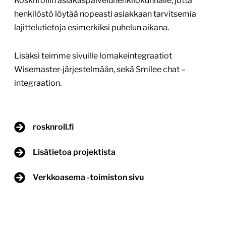
Rosknrollin asiakaspalveluhenkilökunnalle, jotta
henkilöstö löytää nopeasti asiakkaan tarvitsemia
lajittelutietoja esimerkiksi puhelun aikana.
Lisäksi teimme sivuille lomakeintegraatiot
Wisemaster-järjestelmään, sekä Smilee chat –
integraation.
rosknroll.fi
Lisätietoa projektista
Verkkoasema -toimiston sivu