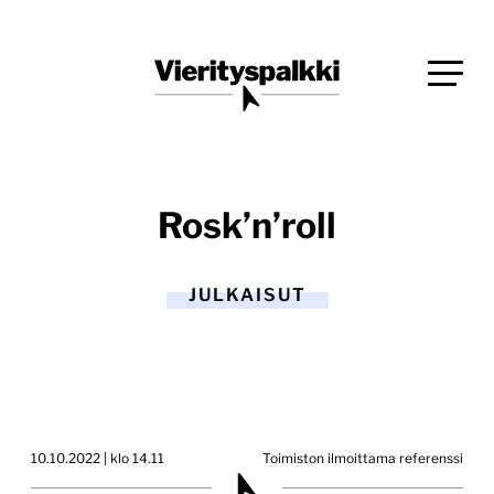
Siirry
Blogi verkkopalveluiden uudistajille ja kehittäjille
suoraan
Vierityspalkki.fi
sisältöön
Rosk’n’roll
JULKAISUT
10.10.2022 | klo 14.11
Toimiston ilmoittama referenssi