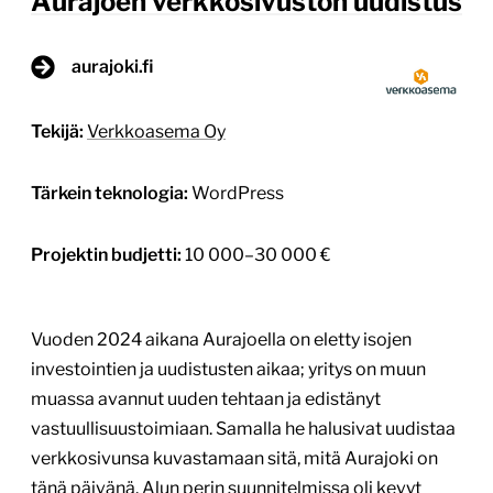
Aurajoen verkkosivuston uudistus
aurajoki.fi
Tekijä:
Verkkoasema Oy
Tärkein teknologia:
WordPress
Projektin budjetti:
10 000–30 000 €
Vuoden 2024 aikana Aurajoella on eletty isojen
investointien ja uudistusten aikaa; yritys on muun
muassa avannut uuden tehtaan ja edistänyt
vastuullisuustoimiaan. Samalla he halusivat uudistaa
verkkosivunsa kuvastamaan sitä, mitä Aurajoki on
tänä päivänä. Alun perin suunnitelmissa oli kevyt