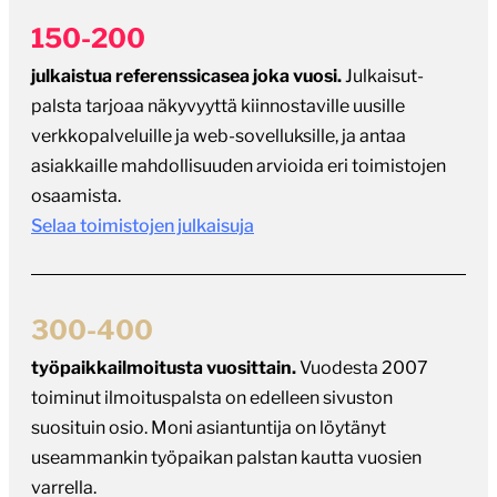
150-200
julkaistua referenssicasea joka vuosi.
Julkaisut-
palsta tarjoaa näkyvyyttä kiinnostaville uusille
verkkopalveluille ja web-sovelluksille, ja antaa
asiakkaille mahdollisuuden arvioida eri toimistojen
osaamista.
Selaa toimistojen julkaisuja
300-400
työpaikkailmoitusta vuosittain.
Vuodesta 2007
toiminut ilmoituspalsta on edelleen sivuston
suosituin osio. Moni asiantuntija on löytänyt
useammankin työpaikan palstan kautta vuosien
varrella.