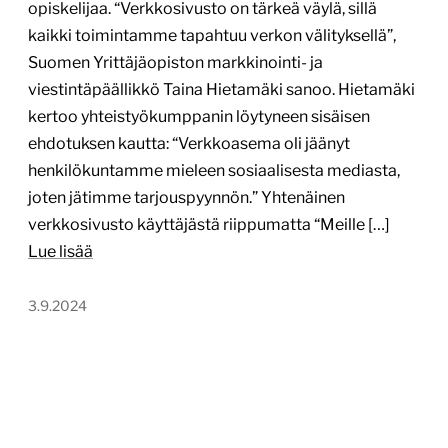
opiskelijaa. “Verkkosivusto on tärkeä väylä, sillä
kaikki toimintamme tapahtuu verkon välityksellä”,
Suomen Yrittäjäopiston markkinointi- ja
viestintäpäällikkö Taina Hietamäki sanoo. Hietamäki
kertoo yhteistyökumppanin löytyneen sisäisen
ehdotuksen kautta: “Verkkoasema oli jäänyt
henkilökuntamme mieleen sosiaalisesta mediasta,
joten jätimme tarjouspyynnön.” Yhtenäinen
verkkosivusto käyttäjästä riippumatta “Meille […]
Lue lisää
3.9.2024