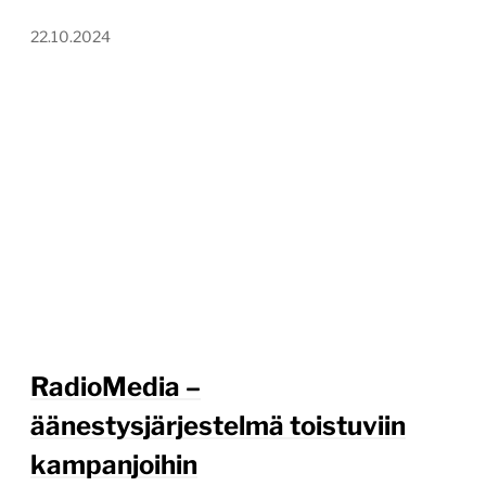
22.10.2024
RadioMedia –
äänestysjärjestelmä toistuviin
kampanjoihin