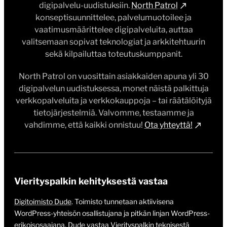
digipalvelu-uudistuksiin.
North Patrol
konseptisuunnittelee, palvelumuotoilee ja
vaatimusmäärittelee digipalveluita, auttaa
valitsemaan sopivat teknologiat ja arkkitehtuurin
sekä kilpailuttaa toteutuskumppanit.
North Patrol on vuosittain asiakkaiden apuna yli 30
digipalvelun uudistuksessa, monet näistä palkittuja
verkkopalveluita ja verkkokauppoja – tai räätälöityjä
tietojärjestelmiä. Valvomme, testaamme ja
vahdimme, että kaikki onnistuu!
Ota yhteyttä!
Vierityspalkin kehityksestä vastaa
Digitoimisto Dude
. Toimisto tunnetaan aktiivisena
WordPress-yhteisön osallistujana ja pitkän linjan WordPress-
erikoisosaajana. Dude vastaa Vierityspalkin teknisestä