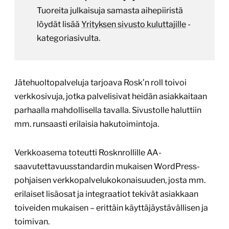
Tuoreita julkaisuja samasta aihepiiristä
löydät lisää
Yrityksen sivusto kuluttajille
-
kategoriasivulta.
Jätehuoltopalveluja tarjoava Rosk’n roll toivoi
verkkosivuja, jotka palvelisivat heidän asiakkaitaan
parhaalla mahdollisella tavalla. Sivustolle haluttiin
mm. runsaasti erilaisia hakutoimintoja.
Verkkoasema toteutti Rosknrollille AA-
saavutettavuusstandardin mukaisen WordPress-
pohjaisen verkkopalvelukokonaisuuden, josta mm.
erilaiset lisäosat ja integraatiot tekivät asiakkaan
toiveiden mukaisen – erittäin käyttäjäystävällisen ja
toimivan.