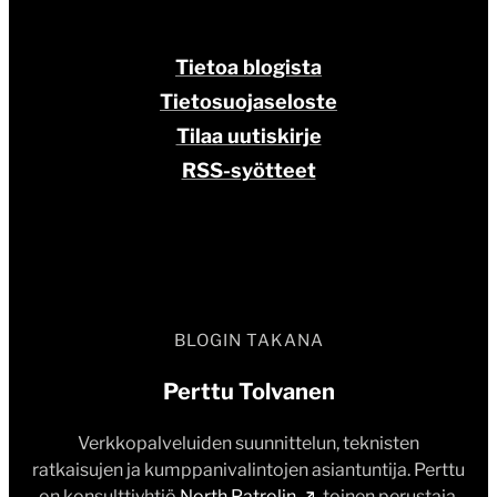
Tietoa blogista
Tietosuojaseloste
Tilaa uutiskirje
RSS-syötteet
BLOGIN TAKANA
Perttu Tolvanen
Verkkopalveluiden suunnittelun, teknisten
ratkaisujen ja kumppanivalintojen asiantuntija. Perttu
on konsulttiyhtiö
North Patrolin
toinen perustaja.