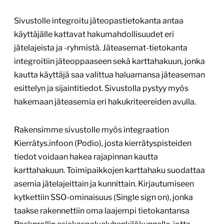
Sivustolle integroitu jäteopastietokanta antaa
käyttäjälle kattavat hakumahdollisuudet eri
jätelajeista ja -ryhmistä. Jäteasemat-tietokanta
integroitiin jäteoppaaseen sekä karttahakuun, jonka
kautta käyttäjä saa valittua haluamansa jäteaseman
esittelyn ja sijaintitiedot. Sivustolla pystyy myös
hakemaan jäteasemia eri hakukriteereiden avulla.
Rakensimme sivustolle myös integraation
Kierrätys.infoon (Podio), josta kierrätyspisteiden
tiedot voidaan hakea rajapinnan kautta
karttahakuun. Toimipaikkojen karttahaku suodattaa
asemia jätelajeittain ja kunnittain. Kirjautumiseen
kytkettiin SSO-ominaisuus (Single sign on), jonka
taakse rakennettiin oma laajempi tietokantansa