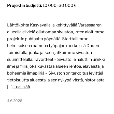
Projektin budjetti:
10 000–30 000 €
Lähtökohta Kasvavalla ja kehittyvällä Varassaaren
alueella ei vielä ollut omaa sivustoa, joten aloitimme
projektin puhtaalta pöydältä. Starttailimme
helmikuisena aamuna työpajan merkeissä Duden
toimistolla, jonka jälkeen jatkoimme sivuston
suunnittelulla. Tavoitteet – Sivustolle haluttiin uniikki
ilme ja fiilis joka kuvastaa alueen rentoa, eläväistä ja
boheemia ilmapiiriä – Sivuston on tarkoitus levittää
tietoisuutta alueesta ja sen nykypäivästä, historiasta
[…]
Lue lisää
4.6.2026