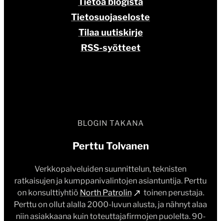
Tietoa blogista
Tietosuojaseloste
Tilaa uutiskirje
RSS-syötteet
BLOGIN TAKANA
Perttu Tolvanen
Verkkopalveluiden suunnittelun, teknisten
ratkaisujen ja kumppanivalintojen asiantuntija. Perttu
on konsulttiyhtiö
North Patrolin
toinen perustaja.
Perttu on ollut alalla 2000-luvun alusta, ja nähnyt alaa
niin asiakkaana kuin toteuttajafirmojen puolelta. 90-