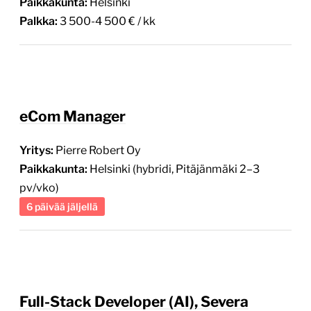
Paikkakunta:
Helsinki
Palkka:
3 500-4 500 € / kk
eCom Manager
Yritys:
Pierre Robert Oy
Paikkakunta:
Helsinki (hybridi, Pitäjänmäki 2–3
pv/vko)
6 päivää jäljellä
Full-Stack Developer (AI), Severa