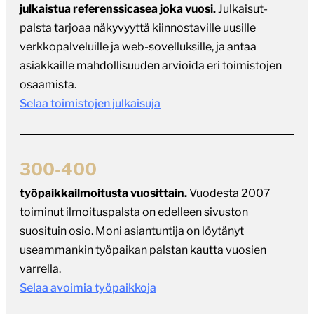
julkaistua referenssicasea joka vuosi.
Julkaisut-
palsta tarjoaa näkyvyyttä kiinnostaville uusille
verkkopalveluille ja web-sovelluksille, ja antaa
asiakkaille mahdollisuuden arvioida eri toimistojen
osaamista.
Selaa toimistojen julkaisuja
300-400
työpaikkailmoitusta vuosittain.
Vuodesta 2007
toiminut ilmoituspalsta on edelleen sivuston
suosituin osio. Moni asiantuntija on löytänyt
useammankin työpaikan palstan kautta vuosien
varrella.
Selaa avoimia työpaikkoja