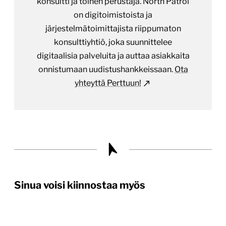
konsultti ja toinen perustaja. North Patrol
on digitoimistoista ja
järjestelmätoimittajista riippumaton
konsulttiyhtiö, joka suunnittelee
digitaalisia palveluita ja auttaa asiakkaita
onnistumaan uudistushankkeissaan.
Ota
yhteyttä Perttuun!
Sinua voisi kiinnostaa myös