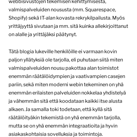
webbisivustojen tekemisen kehittymisestä,
valmispalveluiden noususta (mm. Squarespace,
Shopify) sekä IT-alan kovasta rekrykilpailusta. Myös
yrittäjyyttä sivutaan ja mm. sitä kuinka allekirjoittanut
on alalle ja yrittäjäksi päätynyt.
Tätä blogia lukeville henkilöille ei varmaan kovin
paljon yllätyksiä ole tarjolla, eli puhutaan siitä miten
valmispalveluiden nousu pakottaa alan toimistot
enemmän räätälöidympien ja vaativampien casejen
pariin, sekä miten moderni webin tekeminen on yhä
enemmän erilaisten palveluiden nokkelaa yhdistelyä
ja vähemmän sitä että koodataan kaikki itse alusta
alkaen. Ja samalla toki todetaan, että kyllä sitä
räätälöityäkin tekemistä on yhä enemmän tarjolla,
mutta se on yhä enemmän integraatioita ja hyvin
asiakaskohtaisia sovelluksia ja toimintoja.