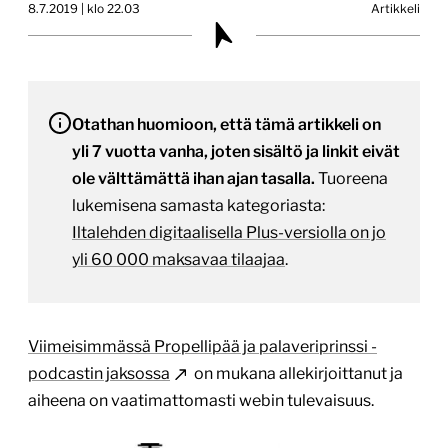
8.7.2019 | klo 22.03
Artikkeli
Otathan huomioon, että tämä artikkeli on
yli 7 vuotta vanha, joten sisältö ja linkit eivät
ole välttämättä ihan ajan tasalla.
Tuoreena
lukemisena samasta kategoriasta:
Iltalehden digitaalisella Plus-versiolla on jo
yli 60 000 maksavaa tilaajaa
.
Viimeisimmässä Propellipää ja palaveriprinssi -
podcastin jaksossa
on mukana allekirjoittanut ja
aiheena on vaatimattomasti webin tulevaisuus.