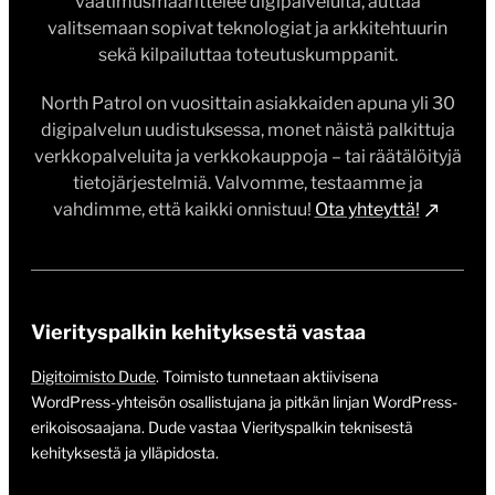
vaatimusmäärittelee digipalveluita, auttaa
valitsemaan sopivat teknologiat ja arkkitehtuurin
sekä kilpailuttaa toteutuskumppanit.
North Patrol on vuosittain asiakkaiden apuna yli 30
digipalvelun uudistuksessa, monet näistä palkittuja
verkkopalveluita ja verkkokauppoja – tai räätälöityjä
tietojärjestelmiä. Valvomme, testaamme ja
vahdimme, että kaikki onnistuu!
Ota yhteyttä!
Vierityspalkin kehityksestä vastaa
Digitoimisto Dude
. Toimisto tunnetaan aktiivisena
WordPress-yhteisön osallistujana ja pitkän linjan WordPress-
erikoisosaajana. Dude vastaa Vierityspalkin teknisestä
kehityksestä ja ylläpidosta.