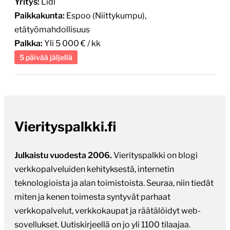
Yritys:
Lidl
Paikkakunta:
Espoo (Niittykumpu),
etätyömahdollisuus
Palkka:
Yli 5 000 € / kk
5 päivää jäljellä
Vierityspalkki.fi
Julkaistu vuodesta 2006.
Vierityspalkki on blogi
verkkopalveluiden kehityksestä, internetin
teknologioista ja alan toimistoista. Seuraa, niin tiedät
miten ja kenen toimesta syntyvät parhaat
verkkopalvelut, verkkokaupat ja räätälöidyt web-
sovellukset. Uutiskirjeellä on jo yli 1100 tilaajaa.