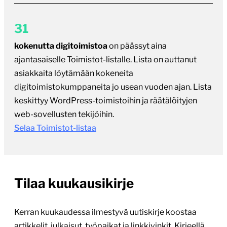
31
kokenutta digitoimistoa
on päässyt aina
ajantasaiselle Toimistot-listalle. Lista on auttanut
asiakkaita löytämään kokeneita
digitoimistokumppaneita jo usean vuoden ajan. Lista
keskittyy WordPress-toimistoihin ja räätälöityjen
web-sovellusten tekijöihin.
Selaa Toimistot-listaa
Tilaa kuukausikirje
Kerran kuukaudessa ilmestyvä uutiskirje koostaa
artikkelit, julkaisut, työpaikat ja linkkivinkit. Kirjeellä