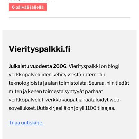
Vierityspalkki.fi
Julkaistu vuodesta 2006.
Vierityspalkki on blogi
verkkopalveluiden kehityksestä, internetin
teknologioista ja alan toimistoista. Seuraa, niin tiedät
miten ja kenen toimesta syntyvät parhaat
verkkopalvelut, verkkokaupat ja räätälöidyt web-
sovellukset. Uutiskirjeellä on jo yli 1100 tilaajaa.
Tilaa uutiskirje.
40-50
asiantuntija-artikkelia vuosittain.
Toimitettua