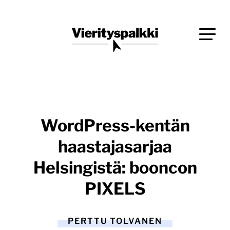
Siirry
Blogi verkkopalveluiden uudistajille ja kehittäjille
suoraan
Vierityspalkki.fi
sisältöön
WordPress-kentän
haastajasarjaa
Helsingistä: booncon
PIXELS
PERTTU TOLVANEN