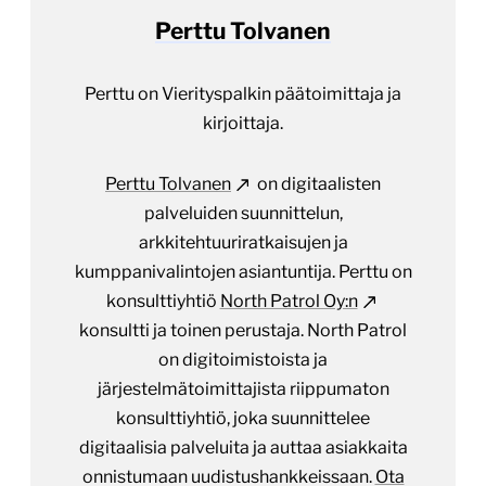
Perttu Tolvanen
Perttu on Vierityspalkin päätoimittaja ja
kirjoittaja.
Perttu Tolvanen
on digitaalisten
palveluiden suunnittelun,
arkkitehtuuriratkaisujen ja
kumppanivalintojen asiantuntija. Perttu on
konsulttiyhtiö
North Patrol Oy:n
konsultti ja toinen perustaja. North Patrol
on digitoimistoista ja
järjestelmätoimittajista riippumaton
konsulttiyhtiö, joka suunnittelee
digitaalisia palveluita ja auttaa asiakkaita
onnistumaan uudistushankkeissaan.
Ota