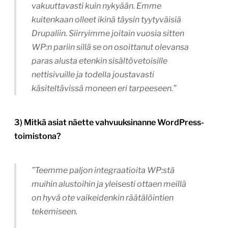
vakuuttavasti kuin nykyään. Emme
kuitenkaan olleet ikinä täysin tyytyväisiä
Drupaliin. Siirryimme joitain vuosia sitten
WP:n pariin sillä se on osoittanut olevansa
paras alusta etenkin sisältövetoisille
nettisivuille ja todella joustavasti
käsiteltävissä moneen eri tarpeeseen.”
3) Mitkä asiat näette vahvuuksinanne WordPress-
toimistona?
”Teemme paljon integraatioita WP:stä
muihin alustoihin ja yleisesti ottaen meillä
on hyvä ote vaikeidenkin räätälöintien
tekemiseen.