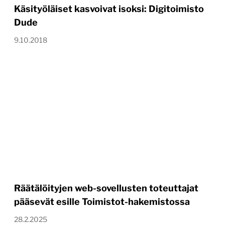
Käsityöläiset kasvoivat isoksi: Digitoimisto
Dude
9.10.2018
Räätälöityjen web-sovellusten toteuttajat
pääsevät esille Toimistot-hakemistossa
28.2.2025