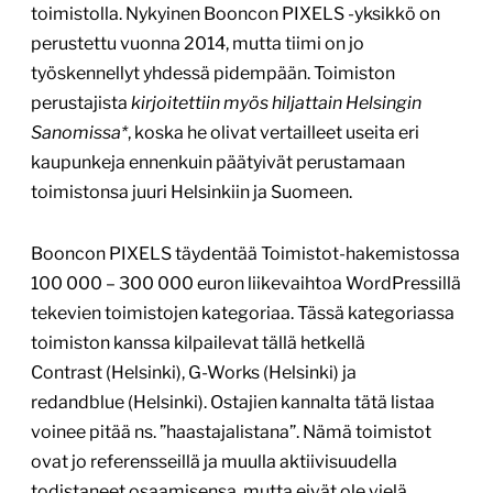
toimistolla. Nykyinen Booncon PIXELS -yksikkö on
perustettu vuonna 2014, mutta tiimi on jo
työskennellyt yhdessä pidempään. Toimiston
perustajista
kirjoitettiin myös hiljattain Helsingin
Sanomissa*
, koska he olivat vertailleet useita eri
kaupunkeja ennenkuin päätyivät perustamaan
toimistonsa juuri Helsinkiin ja Suomeen.
Booncon PIXELS täydentää Toimistot-hakemistossa
100 000 – 300 000 euron liikevaihtoa WordPressillä
tekevien toimistojen kategoriaa. Tässä kategoriassa
toimiston kanssa kilpailevat tällä hetkellä
Contrast (Helsinki), G-Works (Helsinki) ja
redandblue (Helsinki). Ostajien kannalta tätä listaa
voinee pitää ns. ”haastajalistana”. Nämä toimistot
ovat jo referensseillä ja muulla aktiivisuudella
todistaneet osaamisensa, mutta eivät ole vielä