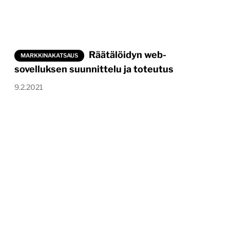
Räätälöidyn web-
MARKKINAKATSAUS
sovelluksen suunnittelu ja toteutus
9.2.2021