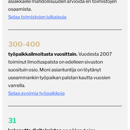
Selaa toimistojen julkaisuja
300-400
työpaikkailmoitusta vuosittain.
Vuodesta 2007
toiminut ilmoituspalsta on edelleen sivuston
suosituin osio. Moni asiantuntija on löytänyt
useammankin työpaikan palstan kautta vuosien
varrella.
Selaa avoimia työpaikkoja
31
kokenutta digitoimistoa
on päässyt aina
ajantasaiselle Toimistot-listalle. Lista on auttanut
asiakkaita löytämään kokeneita