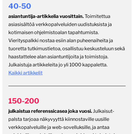
asiasisältöä verkkopalveluiden uudistuksista ja
kotimaisen ohjelmistoalan tapahtumista.
Vierityspalkki nostaa esiin alan puheenaiheita ja
tuoretta tutkimustietoa, osallistuu keskusteluun sekä
haastattelee alan asiantuntijoita ja toimistoja.
Julkaistuja artikkeleita jo yli 1000 kappaletta.
Kaikki artikkelit
150-200
julkaistua referenssicasea joka vuosi.
Julkaisut-
palsta tarjoaa näkyvyyttä kiinnostaville uusille
verkkopalveluille ja web-sovelluksille, ja antaa
asiakkaille mahdollisuuden arvioida eri toimistojen
osaamista.