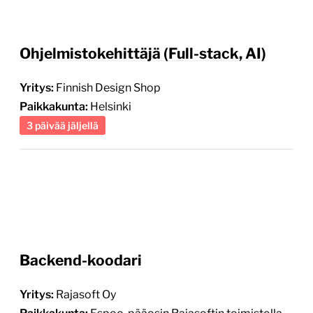
Ohjelmistokehittäjä (Full-stack, AI)
Yritys:
Finnish Design Shop
Paikkakunta:
Helsinki
3 päivää jäljellä
Backend-koodari
Yritys:
Rajasoft Oy
Paikkakunta:
Espoo, pääosin Rajasoftin toimistolla
4 päivää jäljellä