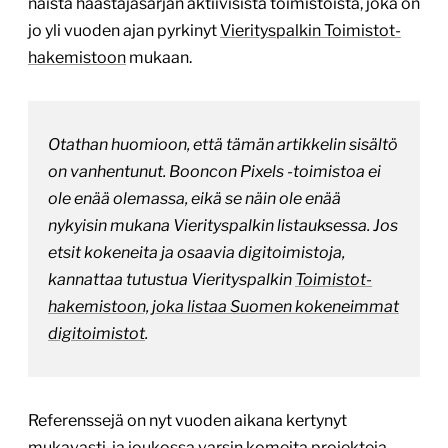
näistä haastajasarjan aktiivisista toimistoista, joka on
jo yli vuoden ajan pyrkinyt
Vierityspalkin Toimistot-
hakemistoon
mukaan.
Otathan huomioon, että tämän artikkelin sisältö
on vanhentunut. Booncon Pixels -toimistoa ei
ole enää olemassa, eikä se näin ole enää
nykyisin mukana Vierityspalkin listauksessa. Jos
etsit kokeneita ja osaavia digitoimistoja,
kannattaa tutustua Vierityspalkin
Toimistot-
hakemistoon, joka listaa Suomen kokeneimmat
digitoimistot
.
Referenssejä on nyt vuoden aikana kertynyt
mukavasti, ja joukossa varsin komeita projekteja,