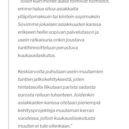
”Toisin kuin monet alalla toimivat toimistot,
emme halua sitoa asiakkaita
ylläpitomaksuin tai kiintein sopimuksin.
Sovimme jokaisen asiakkuuden kanssa
erikseen heille sopivan palvelutason ja
usein ratkaisuna onkin joustava
tuntihinnoitteluun perustuva
kuukausilaskutus.
Keskiarvolta puhutaan usein muutamien
tuntien jatkokehityksestä, joten
hintatasolla liikutaan parista sadasta
eurosta reiluun tuhanteen. Joidenkin
asiakkaiden kanssa otetaan pienempiä
kehitysprojekteja muutaman kerran
vuodessa, jolloin kuukausilaskutusta
muuten ei tule ollenkaan.”