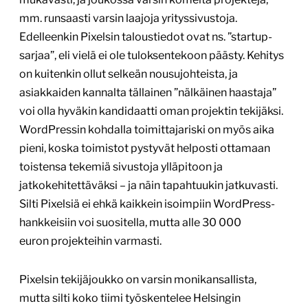
mm. runsaasti varsin laajoja yrityssivustoja.
Edelleenkin Pixelsin taloustiedot ovat ns. ”startup-
sarjaa”, eli vielä ei ole tuloksentekoon päästy. Kehitys
on kuitenkin ollut selkeän nousujohteista, ja
asiakkaiden kannalta tällainen ”nälkäinen haastaja”
voi olla hyväkin kandidaatti oman projektin tekijäksi.
WordPressin kohdalla toimittajariski on myös aika
pieni, koska toimistot pystyvät helposti ottamaan
toistensa tekemiä sivustoja ylläpitoon ja
jatkokehitettäväksi – ja näin tapahtuukin jatkuvasti.
Silti Pixelsiä ei ehkä kaikkein isoimpiin WordPress-
hankkeisiin voi suositella, mutta alle 30 000
euron projekteihin varmasti.
Pixelsin tekijäjoukko on varsin monikansallista,
mutta silti koko tiimi työskentelee Helsingin