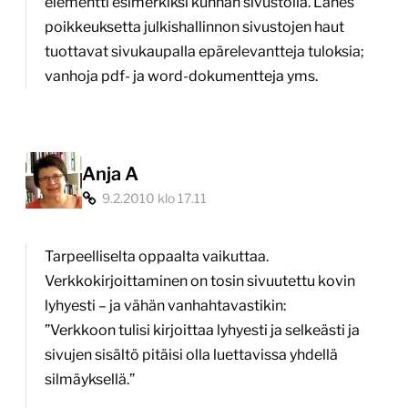
elementti esimerkiksi kunnan sivustolla. Lähes
poikkeuksetta julkishallinnon sivustojen haut
tuottavat sivukaupalla epärelevantteja tuloksia;
vanhoja pdf- ja word-dokumentteja yms.
Anja A
9.2.2010 klo 17.11
Tarpeelliselta oppaalta vaikuttaa.
Verkkokirjoittaminen on tosin sivuutettu kovin
lyhyesti – ja vähän vanhahtavastikin:
”Verkkoon tulisi kirjoittaa lyhyesti ja selkeästi ja
sivujen sisältö pitäisi olla luettavissa yhdellä
silmäyksellä.”