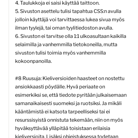
4. Taulukkoja ei saisi käyttää taittoon.
5. Sivuston asettelu tulisi tapahtua CSS:n avulla
jolloin käyttäjä voi tarvittaessa lukea sivua myös
ilman tyylejä, tai oman tyylitiedoston avulla.
6. Sivuston ei tarvitse olla 1:1 ulkoasultaan kaikilla
selaimilla ja vanhemmilla tietokoneilla, mutta
sivuston tulisi toimia myös vanhemmilla
kokoonpanoilla.
#8 Ruusuja: Kieliversioiden haasteet on nostettu
ansiokkaasti pöydälle. Hyvä periaate on
esimerkiksi se, että tiedote pyritään julkaisemaan
samanaikaisesti suomeksi ja ruotsiksi. Ja mikäli
kääntämistä ei katsota tarpeelliseksi tai ei
resurssisyistä onnistuta tekemään, niin on myös
hyväksyttävää ylläpitää toisistaan erilaisia
kieliversioita. Lisäksi ohjeistuksessa todetaan