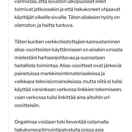
varmistaa, että sivuston ulkopuoliset linkit
toimivat jatkossakin ja että hakukoneet ohjaavat
käyttäjät oikeille sivuille. Täten aliaksien hyöty on
olematon, ja haitta tuntuva.
Täten kuntien verkkotiedottajien kannustaminen
alias-osoitteiden käyttämiseen on ainakin omasta
mielestäni harhaanjohtavaa ja suorastaan
haitallista toimintaa. Alias-osoitteet ovat järkeviä
painetuissa markkinointimateriaaleissa ja
vaikkapa televisiomainoksissa, mutta niitä ei tulisi
käyttää varsinkaan verkossa linkkien tekemiseen,
vaan verkossa tulisi linkittää aina aitoihin url-
osoitteisiin.
Ongelmaa voidaan toki lieventää ostamalla
hakukoneoptimointipalveluita joissa asia