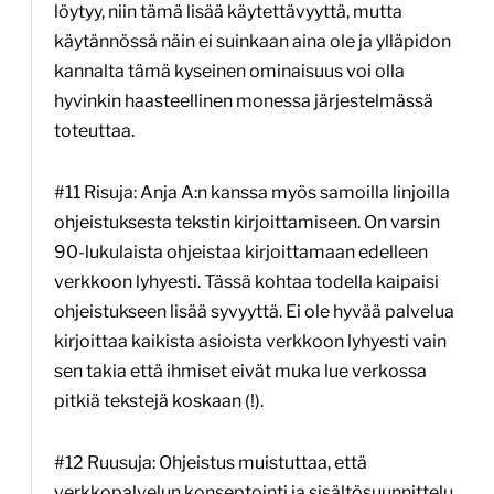
löytyy, niin tämä lisää käytettävyyttä, mutta
käytännössä näin ei suinkaan aina ole ja ylläpidon
kannalta tämä kyseinen ominaisuus voi olla
hyvinkin haasteellinen monessa järjestelmässä
toteuttaa.
#11 Risuja: Anja A:n kanssa myös samoilla linjoilla
ohjeistuksesta tekstin kirjoittamiseen. On varsin
90-lukulaista ohjeistaa kirjoittamaan edelleen
verkkoon lyhyesti. Tässä kohtaa todella kaipaisi
ohjeistukseen lisää syvyyttä. Ei ole hyvää palvelua
kirjoittaa kaikista asioista verkkoon lyhyesti vain
sen takia että ihmiset eivät muka lue verkossa
pitkiä tekstejä koskaan (!).
#12 Ruusuja: Ohjeistus muistuttaa, että
verkkopalvelun konseptointi ja sisältösuunnittelu