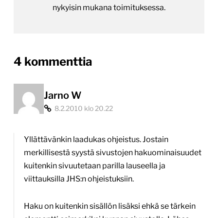
nykyisin mukana toimituksessa.
on
4 kommenttia
“Kuntien
verkkoviestintäohje
Jarno W
8.2.2010 klo 20.22
ilmestyi”
Yllättävänkin laadukas ohjeistus. Jostain
merkillisestä syystä sivustojen hakuominaisuudet
kuitenkin sivuutetaan parilla lauseella ja
viittauksilla JHS:n ohjeistuksiin.
Haku on kuitenkin sisällön lisäksi ehkä se tärkein