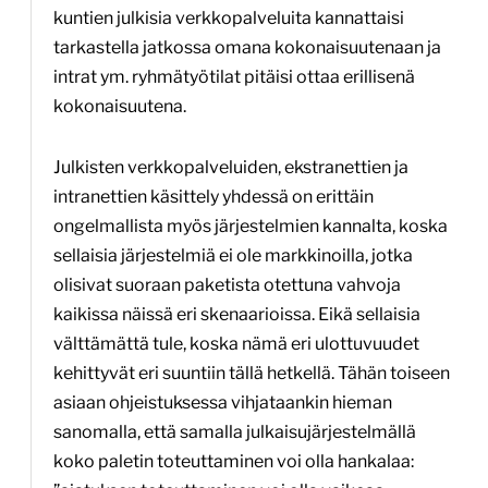
kuntien julkisia verkkopalveluita kannattaisi
tarkastella jatkossa omana kokonaisuutenaan ja
intrat ym. ryhmätyötilat pitäisi ottaa erillisenä
kokonaisuutena.
Julkisten verkkopalveluiden, ekstranettien ja
intranettien käsittely yhdessä on erittäin
ongelmallista myös järjestelmien kannalta, koska
sellaisia järjestelmiä ei ole markkinoilla, jotka
olisivat suoraan paketista otettuna vahvoja
kaikissa näissä eri skenaarioissa. Eikä sellaisia
välttämättä tule, koska nämä eri ulottuvuudet
kehittyvät eri suuntiin tällä hetkellä. Tähän toiseen
asiaan ohjeistuksessa vihjataankin hieman
sanomalla, että samalla julkaisujärjestelmällä
koko paletin toteuttaminen voi olla hankalaa: