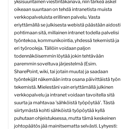
yksisuuntainen viestintäkanava, niin tärkeä askel
oikeaan suuntaan on tehdä intranetista muista
verkkopalveluista erillinen palvelu. Vasta
eriyttämällä se julkisesta webistä päästään aidosti
pohtimaan sitä, millainen intranet todella palvelisi
työntekoa, kommunikointia, yhdessä tekemistä ja
eri työrooleja. Tällöin voidaan paljon
todennäköisemmin löytää jokin tehtävään
paremmin soveltuva järjestelmä (Esim.
SharePoint, wiki, tai jotain muuta) ja saadaan
työntekijät näkemään intra osana päivittäistä työn
tekemistä. Mielestäni vain eriyttämällä julkinen
verkkopalvelu ja intranet voidaan tavoitella sitä
suurta ja mahtavaa ’sähköistä työpöytää’. Tästä
siirtymästä kohti sähköistä työpöytää kyllä
puhutaan ohjeistuksessa, mutta tämä keskeinen
johtopäätös jää mainitsematta selvästi. Lyhyesti: