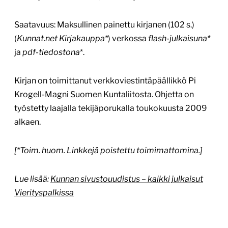
Saatavuus: Maksullinen painettu kirjanen (102 s.)
(
Kunnat.net Kirjakauppa*
) verkossa
flash-julkaisuna*
ja
pdf-tiedostona
*.
Kirjan on toimittanut verkkoviestintäpäällikkö Pi
Krogell-Magni Suomen Kuntaliitosta. Ohjetta on
työstetty laajalla tekijäporukalla toukokuusta 2009
alkaen.
[*Toim. huom. Linkkejä poistettu toimimattomina.]
Lue lisää:
Kunnan sivustouudistus – kaikki julkaisut
Vierityspalkissa