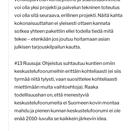
voi olla yksi projekti ja palvelun tekninen toteutus
voi olla sitä seuraava, erillinen projekti. Näitä kahta
kokonaisuuttahan ei yleisesti ottaen kannata
sotkea yhteen pakettiin ellei todella tiedä mitä
tekee – etenkään jos joutuu hoitamaan asian
julkisen tarjouskilpailun kautta.
#13 Ruusuja: Ohjeistus suhtautuu kuntien omiin
keskustelufoorumeihin erittäin kohteliaasti (ei siis
tyrmää niitä tylysti, vaan suosittelee kohteliaasti
miettimään muita vaihtoehtoja). Raaka
todellisuushan on, että menestyviä
keskustelufoorumeita ei Suomeen kovin montaa
mahdu ja pienen kunnan keskustelufoorumi ei ole
enää 2010-luvulla se kaikkein järkevin idea.