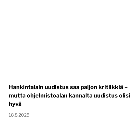
Hankintalain uudistus saa paljon kritiikkiä –
mutta ohjelmistoalan kannalta uudistus olisi
hyvä
18.8.2025