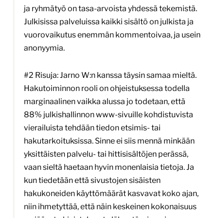
ja ryhmätyö on tasa-arvoista yhdessä tekemistä.
Julkisissa palveluissa kaikki sisältö on julkista ja
vuorovaikutus enemmän kommentoivaa, ja usein
anonyymia.
#2 Risuja: Jarno W:n kanssa täysin samaa mieltä.
Hakutoiminnon rooli on ohjeistuksessa todella
marginaalinen vaikka alussa jo todetaan, että
88% julkishallinnon www-sivuille kohdistuvista
vierailuista tehdään tiedon etsimis- tai
hakutarkoituksissa. Sinne ei siis mennä minkään
yksittäisten palvelu- tai hittisisältöjen perässä,
vaan sieltä haetaan hyvin monenlaisia tietoja. Ja
kun tiedetään että sivustojen sisäisten
hakukoneiden käyttömäärät kasvavat koko ajan,
niin ihmetyttää, että näin keskeinen kokonaisuus