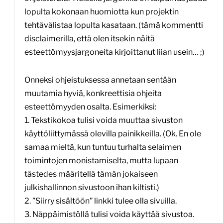
lopulta kokonaan huomiotta kun projektin
tehtävälistaa lopulta kasataan. (tämä kommentti
disclaimerilla, että olen itsekin näitä
esteettömyysjargoneita kirjoittanut liian usein… ;)
Onneksi ohjeistuksessa annetaan sentään
muutamia hyviä, konkreettisia ohjeita
esteettömyyden osalta. Esimerkiksi:
1. Tekstikokoa tulisi voida muuttaa sivuston
käyttöliittymässä olevilla painikkeilla. (Ok. En ole
samaa mieltä, kun tuntuu turhalta selaimen
toimintojen monistamiselta, mutta lupaan
tästedes määritellä tämän jokaiseen
julkishallinnon sivustoon ihan kiltisti.)
2. ”Siirry sisältöön” linkki tulee olla sivuilla.
3. Näppäimistöllä tulisi voida käyttää sivustoa.