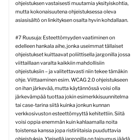
ohjeistuksen vastaisesti muutamia yksityiskohtia,
mutta kokonaisuutena ohjeistuksessa oleva
asiasisältö on linkityksen osalta hyvin kohdallaan.
#7 Ruusuja: Esteettömyyden vaatiminen on
edelleen hankala aihe, jonka useimmat tällaiset
ohjeistukset kuittaavat poliittisella jargonilla jossa
viittaillaan varalta kaikkiin mahdollisiin
ohjeistuksiin – ja valitettavasti niin tekee tämäkin
ohje. Viittaaminen esim. WCAG 2.0 ohjeistukseen
on ihan järkevää, mutta käytännössä voisi olla
järkevämpää tuottaa jokin esimerkkisuunnitelma
tai case-tarina siitä kuinka jonkun kunnan
verkkosivuston esteettömyyttä kehitettiin. Siitä
voisi oppia enemmän kuin kahlaamalla noita
toistensa kanssa jopa ristiriitaisia puuduttavia
ohjeistuksia. Yleisellä jargonilla on taipumus jäädä