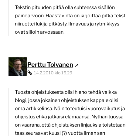
Tekstin pituuden pitää olla suhteessa sisällön
painoarvoon. Haastavinta on kirjoittaa pitkä teksti
niin, ettei lukija pitkästy. Ilmavuus ja rytmikkyys
ovat silloin arvossaan.
Perttu Tolvanen
14.2.2010 klo 16.29
Tuosta ohjeistuksesta olisi hieno tehdä vaikka
blogi, jossa jokainen ohjeistuksen kappale olisi
oma artikkelinsa. Näin toteutuisi vuorovaikutus ja
ohjeistus ehkä jatkaisi elämäänsä. Nythän tuossa
on vaarana, että ohjeistuksen linjauksia toistetaan
taas seuraavat kuusi (?) vuotta ilman sen