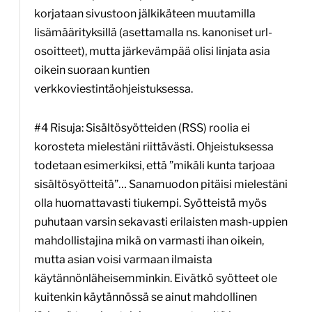
korjataan sivustoon jälkikäteen muutamilla
lisämäärityksillä (asettamalla ns. kanoniset url-
osoitteet), mutta järkevämpää olisi linjata asia
oikein suoraan kuntien
verkkoviestintäohjeistuksessa.
#4 Risuja: Sisältösyötteiden (RSS) roolia ei
korosteta mielestäni riittävästi. Ohjeistuksessa
todetaan esimerkiksi, että ”mikäli kunta tarjoaa
sisältösyötteitä”… Sanamuodon pitäisi mielestäni
olla huomattavasti tiukempi. Syötteistä myös
puhutaan varsin sekavasti erilaisten mash-uppien
mahdollistajina mikä on varmasti ihan oikein,
mutta asian voisi varmaan ilmaista
käytännönläheisemminkin. Eivätkö syötteet ole
kuitenkin käytännössä se ainut mahdollinen