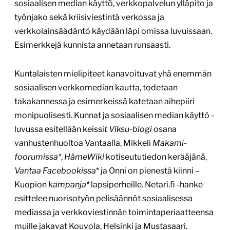
sosiaalisen median käyttö, verkkopalvelun ylläpito ja
työnjako sekä kriisiviestintä verkossa ja
verkkolainsäädäntö käydään läpi omissa luvuissaan.
Esimerkkejä kunnista annetaan runsaasti.
Kuntalaisten mielipiteet kanavoituvat yhä enemmän
sosiaalisen verkkomedian kautta, todetaan
takakannessa ja esimerkeissä katetaan aihepiiri
monipuolisesti. Kunnat ja sosiaalisen median käyttö -
luvussa esitellään keissi
t Viksu-blogi
osana
vanhustenhuoltoa Vantaalla, Mikkeli
Makami-
foorumissa*
,
HämeWiki
kotiseututiedon kerääjänä,
Vantaa Facebookissa
* ja Onni on pienestä kiinni –
Kuopion
kampanja*
lapsiperheille. Netari.ﬁ -hanke
esittelee nuorisotyön pelisäännöt sosiaalisessa
mediassa ja verkkoviestinnän toimintaperiaatteensa
muille jakavat Kouvola, Helsinki ja Mustasaari.