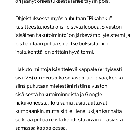
on jäänyt ohjeistuksesta lähes täysin pois.
Ohjeistuksessa myös puhutaan ”Pikahaku”
käsitteestä, josta olisi jo syytä luopua. Sivuston
’sisäinen hakutoiminto’ on järkevämpi yleistermi ja
jos halutaan puhua siitä itse boksista, niin
’hakukenttä’ on erittäin hyvä termi.
Hakutoimintoja käsittelevä kappale (erityisesti
sivu 25) on myös aika sekavaa luettavaa, koska
siinä puhutaan mielestäni ristiin sivuston
sisäisestä hakutoiminnoista ja Google-
hakukoneesta. Toki samat asiat auttavat
kumpaankin, mutta silti ei liene lukijan kannalta
selkeää puhua näistä kahdesta aivan eri asiasta
samassa kappaleessa.