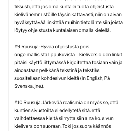
fiksusti, että jos oma kunta ei tuota ohjeistusta
kielivähemmistöille täysin kattavasti, niin on aivan
hyväksyttävää linkittää muihin tietolähteisiin joista
löytyy ohjeistusta kuntalaisen omalla kielellä.
#9 Ruusuja: Hyvää ohjeistusta pois
ongelmallisista lippukuvista – kieliversioiden linkit
pitäisi käyttöliittymässä kirjoitettaa tosiaan vain ja
ainoastaan pelkkänä tekstinä ja tekstiksi
suositellaan kohdesivun kieltä (In English, På
Svenska, jne.).
#10 Ruusuja: Järkevää realismia on myös se, että
kuntien sivustoilta ei edellytetä sitä, että
vaihdettaessa kieltä siirryttaisiin aina ko. sivun
kieliversioon suoraan. Toki jos suora käännös