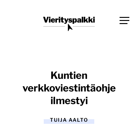
Siirry
Blogi verkkopalveluiden uudistajille ja kehittäjille
suoraan
Vierityspalkki.fi
sisältöön
Kuntien
verkkoviestintäohje
ilmestyi
TUIJA AALTO