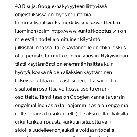
#3 Risuja: Google-näkyvyyteen liittyvissä
ohjeistuksissa on myös muutamia
kummallisuuksia. Esimerkiksi alias-osoitteiden
luominen (esim.
http://www.kunta.fi/opetus
) on
mielestäni todella omituinen käytäntö
julkishallinnossa. Tälle käytännölle on ehkä joskus
ollut perusteita, mutta ei enää vuosiin. Nykyisinhän
tästä käytännöstä on enemmän haittaa kuin
hyötyä, koska näiden aliaksien käyttäminen
linkeissä johtaa nopeasti siihen, että samoihin
sisältöihin osoittaa verkossa useita eri url-
osoitteita. Tämä taas on Googlen kannalta varsin
ongelmallinen asia (tai laajemmin asia on ongelma
mille tahansa hakukoneelle). Lisäksi näillä aliaksilla
ei kuitenkaan päästä karkuun sitä, että vain
aidoilla uudelleenohjauksilla voidaan todella