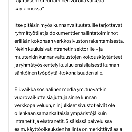
”ajatuksen toteuttaminen voi olla vaikeaa
käytännössä”.
Itse pitäisin myös kunnanvaltuutetuille tarjottavat
ryhmätyötilat ja dokumenttienhallintatoiminnot
erillään kokonaan verkkosivuston rakentamisesta.
Nekin kuuluisivat intranetin sektorille – ja
muutenkin kunnanvaltuustojen kokouskäytänteet
ja ryhmätyöskentely kuuluu ensisijaisesti kunnan
sähköinen työpöytä -kokonaisuuden alle.
Eli, vaikka sosiaalinen media ym. tuovatkin
vuorovaikutteisia juttuja sinne kunnan
verkkopalveluun, niin julkiset sivustot eivät ole
ollenkaan samankaltaisia ympäristöjä kuin
intranetit ja ekstranetit. Sisäisissä palveluissa
esim. käyttöoikeuksien hallinta on merkittävä asia