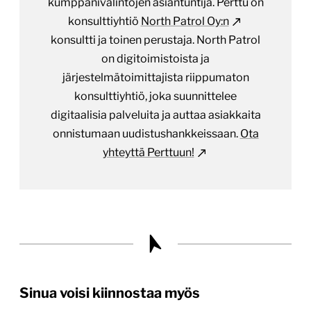
kumppanivalintojen asiantuntija. Perttu on
konsulttiyhtiö
North Patrol Oy:n
konsultti ja toinen perustaja. North Patrol
on digitoimistoista ja
järjestelmätoimittajista riippumaton
konsulttiyhtiö, joka suunnittelee
digitaalisia palveluita ja auttaa asiakkaita
onnistumaan uudistushankkeissaan.
Ota
yhteyttä Perttuun!
Sinua voisi kiinnostaa myös