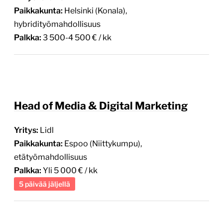
Paikkakunta:
Helsinki (Konala),
hybridityömahdollisuus
Palkka:
3 500-4 500 € / kk
Head of Media & Digital Marketing
Yritys:
Lidl
Paikkakunta:
Espoo (Niittykumpu),
etätyömahdollisuus
Palkka:
Yli 5 000 € / kk
5 päivää jäljellä