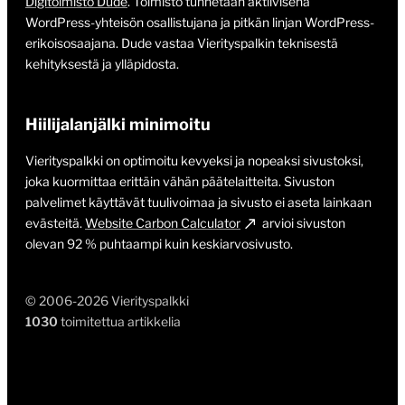
Digitoimisto Dude
. Toimisto tunnetaan aktiivisena
WordPress-yhteisön osallistujana ja pitkän linjan WordPress-
erikoisosaajana. Dude vastaa Vierityspalkin teknisestä
kehityksestä ja ylläpidosta.
Hiilijalanjälki minimoitu
Vierityspalkki on optimoitu kevyeksi ja nopeaksi sivustoksi,
joka kuormittaa erittäin vähän päätelaitteita. Sivuston
palvelimet käyttävät tuulivoimaa ja sivusto ei aseta lainkaan
evästeitä.
Website Carbon Calculator
arvioi sivuston
olevan 92 % puhtaampi kuin keskiarvosivusto.
© 2006-2026 Vierityspalkki
1030
toimitettua artikkelia