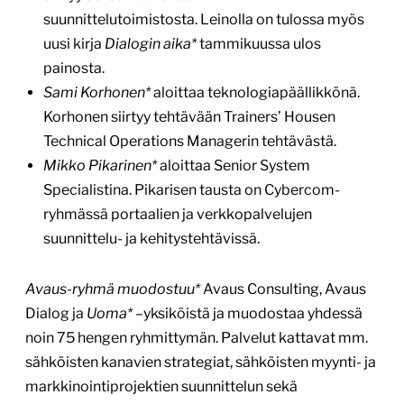
suunnittelutoimistosta. Leinolla on tulossa myös
uusi kirja
Dialogin aika*
tammikuussa ulos
painosta.
Sami Korhonen*
aloittaa teknologiapäällikkönä.
Korhonen siirtyy tehtävään Trainers’ Housen
Technical Operations Managerin tehtävästä.
Mikko Pikarinen*
aloittaa Senior System
Specialistina. Pikarisen tausta on Cybercom-
ryhmässä portaalien ja verkkopalvelujen
suunnittelu- ja kehitystehtävissä.
Avaus-ryhmä muodostuu*
Avaus Consulting, Avaus
Dialog ja
Uoma*
–yksiköistä ja muodostaa yhdessä
noin 75 hengen ryhmittymän. Palvelut kattavat mm.
sähköisten kanavien strategiat, sähköisten myynti- ja
markkinointiprojektien suunnittelun sekä