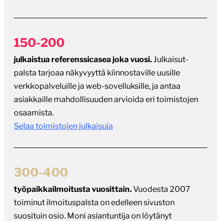
150-200
julkaistua referenssicasea joka vuosi.
Julkaisut-
palsta tarjoaa näkyvyyttä kiinnostaville uusille
verkkopalveluille ja web-sovelluksille, ja antaa
asiakkaille mahdollisuuden arvioida eri toimistojen
osaamista.
Selaa toimistojen julkaisuja
300-400
työpaikkailmoitusta vuosittain.
Vuodesta 2007
toiminut ilmoituspalsta on edelleen sivuston
suosituin osio. Moni asiantuntija on löytänyt