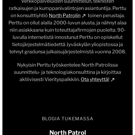
Verkkopalveluiden suunnittelun, teknisten
ratkaisujen ja kumppanivalintojen asiantuntija. Perttu
on konsulttiyhtiö
North Patrolin
toinen perustaja.
Perttu on ollut alalla 2000-luvun alusta, ja nähnyt alaa
niin asiakkaana kuin toteuttajafirmojen puolelta. 90-
luvulla internetistä innostunut Perttu on opiskellut
tietojärjestelmätiedettä Jyväskylän yliopistossa ja
tehnyt gradunsa julkaisujärjestelmistä vuonna 2008.
Nykyisin Perttu työskentelee North Patrolissa
suunnittelu- ja teknologiakonsulttina ja kirjoittaa
aktiivisesti Vierityspalkkiin.
Ota yhteyttä!
BLOGIA TUKEMASSA
North Patrol