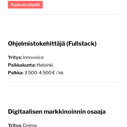
8 päivää jäljellä
Ohjelmistokehittäjä (Fullstack)
Yritys:
Innovoice
Paikkakunta:
Helsinki
Palkka:
3 500-4 500 € / kk
Digitaalisen markkinoinnin osaaja
Yritys:
Crema