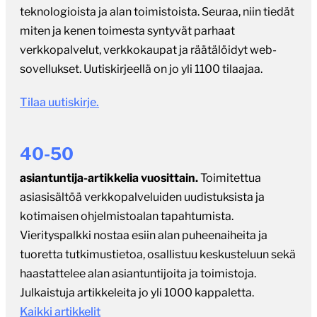
teknologioista ja alan toimistoista. Seuraa, niin tiedät
miten ja kenen toimesta syntyvät parhaat
verkkopalvelut, verkkokaupat ja räätälöidyt web-
sovellukset. Uutiskirjeellä on jo yli 1100 tilaajaa.
Tilaa uutiskirje.
40-50
asiantuntija-artikkelia vuosittain.
Toimitettua
asiasisältöä verkkopalveluiden uudistuksista ja
kotimaisen ohjelmistoalan tapahtumista.
Vierityspalkki nostaa esiin alan puheenaiheita ja
tuoretta tutkimustietoa, osallistuu keskusteluun sekä
haastattelee alan asiantuntijoita ja toimistoja.
Julkaistuja artikkeleita jo yli 1000 kappaletta.
Kaikki artikkelit