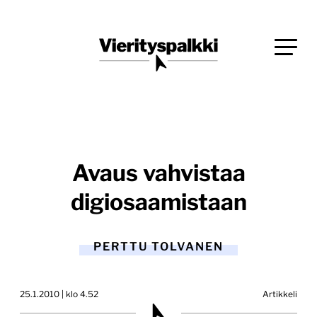
Siirry
Blogi verkkopalveluiden uudistajille ja kehittäjille
suoraan
Vierityspalkki.fi
sisältöön
Avaus vahvistaa
digiosaamistaan
PERTTU TOLVANEN
25.1.2010 | klo 4.52
Artikkeli