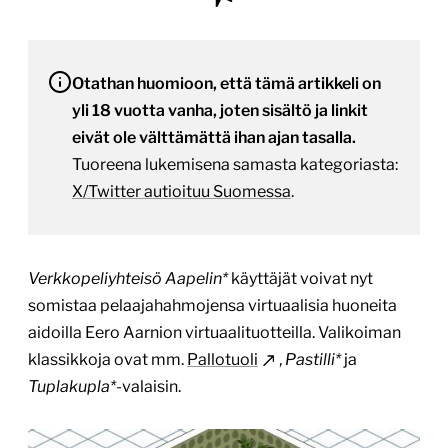
Otathan huomioon, että tämä artikkeli on
yli 18 vuotta vanha, joten sisältö ja linkit
eivät ole välttämättä ihan ajan tasalla.
Tuoreena lukemisena samasta kategoriasta:
X/Twitter autioituu Suomessa
.
Verkkopeliyhteisö Aapelin*
käyttäjät voivat nyt
somistaa pelaajahahmojensa virtuaalisia huoneita
aidoilla Eero Aarnion virtuaalituotteilla. Valikoiman
klassikkoja ovat mm.
Pallotuoli
,
Pastilli*
ja
Tuplakupla*
-valaisin.