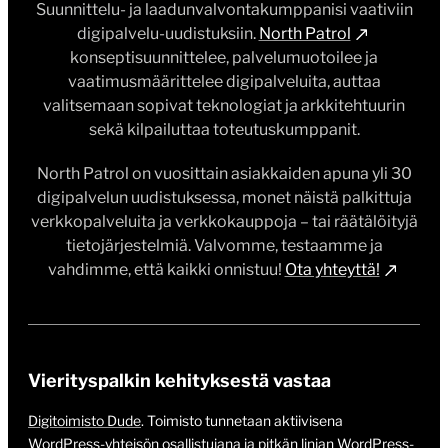
Suunnittelu- ja laadunvalvontakumppanisi vaativiin
digipalvelu-uudistuksiin.
North Patrol
konseptisuunnittelee, palvelumuotoilee ja
vaatimusmäärittelee digipalveluita, auttaa
valitsemaan sopivat teknologiat ja arkkitehtuurin
sekä kilpailuttaa toteutuskumppanit.
North Patrol on vuosittain asiakkaiden apuna yli 30
digipalvelun uudistuksessa, monet näistä palkittuja
verkkopalveluita ja verkkokauppoja – tai räätälöityjä
tietojärjestelmiä. Valvomme, testaamme ja
vahdimme, että kaikki onnistuu!
Ota yhteyttä!
Vierityspalkin kehityksestä vastaa
Digitoimisto Dude
. Toimisto tunnetaan aktiivisena
WordPress-yhteisön osallistujana ja pitkän linjan WordPress-