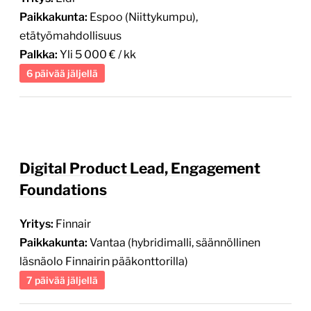
Paikkakunta:
Espoo (Niittykumpu),
etätyömahdollisuus
Palkka:
Yli 5 000 € / kk
6 päivää jäljellä
Digital Product Lead, Engagement
Foundations
Yritys:
Finnair
Paikkakunta:
Vantaa (hybridimalli, säännöllinen
läsnäolo Finnairin pääkonttorilla)
7 päivää jäljellä