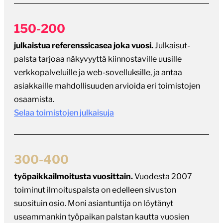
150-200
julkaistua referenssicasea joka vuosi.
Julkaisut-
palsta tarjoaa näkyvyyttä kiinnostaville uusille
verkkopalveluille ja web-sovelluksille, ja antaa
asiakkaille mahdollisuuden arvioida eri toimistojen
osaamista.
Selaa toimistojen julkaisuja
300-400
työpaikkailmoitusta vuosittain.
Vuodesta 2007
toiminut ilmoituspalsta on edelleen sivuston
suosituin osio. Moni asiantuntija on löytänyt
useammankin työpaikan palstan kautta vuosien