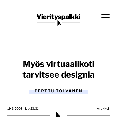
Siirry
Blogi verkkopalveluiden uudistajille ja kehittäjille
suoraan
Vierityspalkki.fi
sisältöön
Myös virtuaalikoti
tarvitsee designia
PERTTU TOLVANEN
19.3.2008 | klo 23.31
Artikkeli