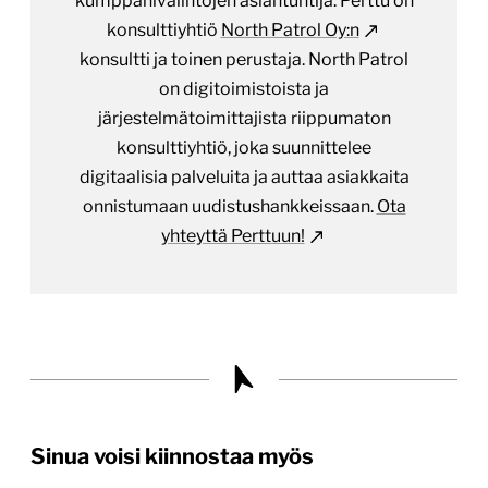
kumppanivalintojen asiantuntija. Perttu on
konsulttiyhtiö
North Patrol Oy:n
konsultti ja toinen perustaja. North Patrol
on digitoimistoista ja
järjestelmätoimittajista riippumaton
konsulttiyhtiö, joka suunnittelee
digitaalisia palveluita ja auttaa asiakkaita
onnistumaan uudistushankkeissaan.
Ota
yhteyttä Perttuun!
Sinua voisi kiinnostaa myös