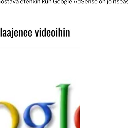
nnostava etenkin kun
Google AdSense on jo itsea