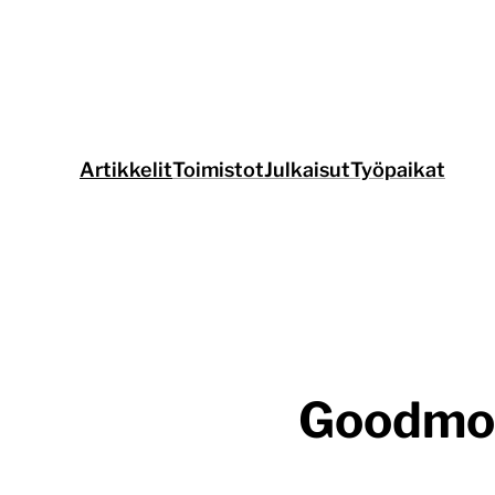
Siirry
suoraan
sisältöön
Artikkelit
Toimistot
Julkaisut
Työpaikat
Goodmood