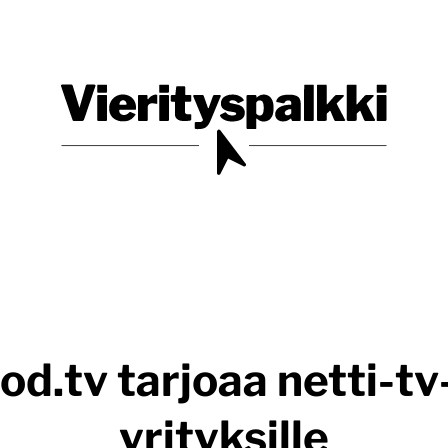
Blogi verkkopalveluiden uudistajille ja kehittäjille
Vierityspalkki.fi
.tv tarjoaa netti-tv
yrityksille