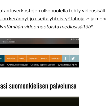
tantoverkostojen ulkopuolella tehty videosisäl
s on kerännyt jo useita yhteistyötahoja
ja mon
yödyntämään videomuotoista mediasisältöä*.