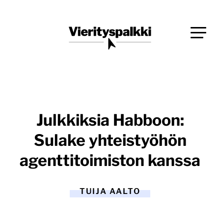
Siirry
Blogi verkkopalveluiden uudistajille ja kehittäjille
suoraan
Vierityspalkki.fi
sisältöön
Julkkiksia Habboon:
Sulake yhteistyöhön
agenttitoimiston kanssa
TUIJA AALTO