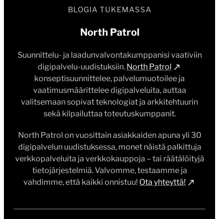
BLOGIA TUKEMASSA
North Patrol
Suunnittelu- ja laadunvalvontakumppanisi vaativiin
digipalvelu-uudistuksiin.
North Patrol
konseptisuunnittelee, palvelumuotoilee ja
vaatimusmäärittelee digipalveluita, auttaa
valitsemaan sopivat teknologiat ja arkkitehtuurin
sekä kilpailuttaa toteutuskumppanit.
North Patrol on vuosittain asiakkaiden apuna yli 30
digipalvelun uudistuksessa, monet näistä palkittuja
verkkopalveluita ja verkkokauppoja – tai räätälöityjä
tietojärjestelmiä. Valvomme, testaamme ja
vahdimme, että kaikki onnistuu!
Ota yhteyttä!