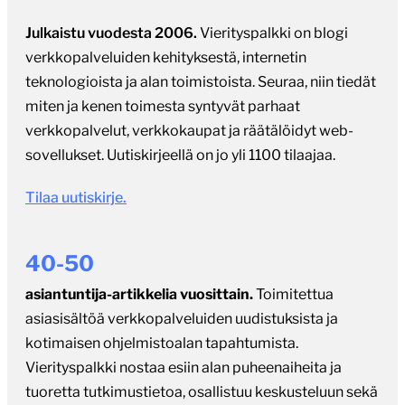
Julkaistu vuodesta 2006.
Vierityspalkki on blogi
verkkopalveluiden kehityksestä, internetin
teknologioista ja alan toimistoista. Seuraa, niin tiedät
miten ja kenen toimesta syntyvät parhaat
verkkopalvelut, verkkokaupat ja räätälöidyt web-
sovellukset. Uutiskirjeellä on jo yli 1100 tilaajaa.
Tilaa uutiskirje.
40-50
asiantuntija-artikkelia vuosittain.
Toimitettua
asiasisältöä verkkopalveluiden uudistuksista ja
kotimaisen ohjelmistoalan tapahtumista.
Vierityspalkki nostaa esiin alan puheenaiheita ja
tuoretta tutkimustietoa, osallistuu keskusteluun sekä