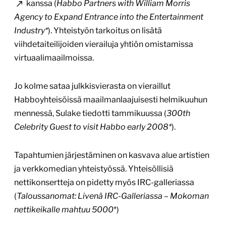
kanssa (
Habbo Partners with William Morris
Agency to Expand Entrance into the Entertainment
Industry*
). Yhteistyön tarkoitus on lisätä
viihdetaiteilijoiden vierailuja yhtiön omistamissa
virtuaalimaailmoissa.
Jo kolme sataa julkkisvierasta on vieraillut
Habboyhteisöissä maailmanlaajuisesti helmikuuhun
mennessä, Sulake tiedotti tammikuussa (
300th
Celebrity Guest to visit Habbo early 2008*
).
Tapahtumien järjestäminen on kasvava alue artistien
ja verkkomedian yhteistyössä. Yhteisöllisiä
nettikonsertteja on pidetty myös IRC-galleriassa
(
Taloussanomat: Livenä IRC-Galleriassa – Mokoman
nettikeikalle mahtuu 5000
*)