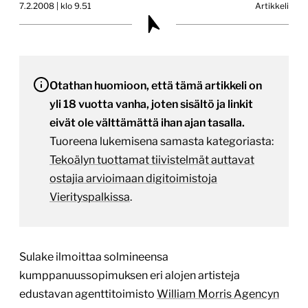
7.2.2008 | klo 9.51
Artikkeli
Otathan huomioon, että tämä artikkeli on
yli 18 vuotta vanha, joten sisältö ja linkit
eivät ole välttämättä ihan ajan tasalla.
Tuoreena lukemisena samasta kategoriasta:
Tekoälyn tuottamat tiivistelmät auttavat
ostajia arvioimaan digitoimistoja
Vierityspalkissa
.
Sulake ilmoittaa solmineensa
kumppanuussopimuksen eri alojen artisteja
edustavan agenttitoimisto
William Morris Agencyn