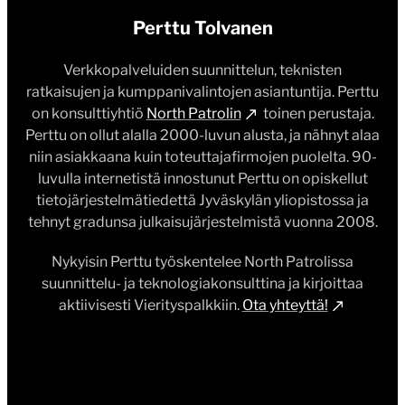
Perttu Tolvanen
Verkkopalveluiden suunnittelun, teknisten
ratkaisujen ja kumppanivalintojen asiantuntija. Perttu
on konsulttiyhtiö
North Patrolin
toinen perustaja.
Perttu on ollut alalla 2000-luvun alusta, ja nähnyt alaa
niin asiakkaana kuin toteuttajafirmojen puolelta. 90-
luvulla internetistä innostunut Perttu on opiskellut
tietojärjestelmätiedettä Jyväskylän yliopistossa ja
tehnyt gradunsa julkaisujärjestelmistä vuonna 2008.
Nykyisin Perttu työskentelee North Patrolissa
suunnittelu- ja teknologiakonsulttina ja kirjoittaa
aktiivisesti Vierityspalkkiin.
Ota yhteyttä!