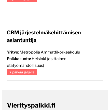
CRM järjestelmäkehittämisen
asiantuntija
Yritys:
Metropolia Ammattikorkeakoulu
Paikkakunta:
Helsinki (osittainen
etätyömahdollisuus)
7 päivää jäljellä
Vierityspalkki.fi