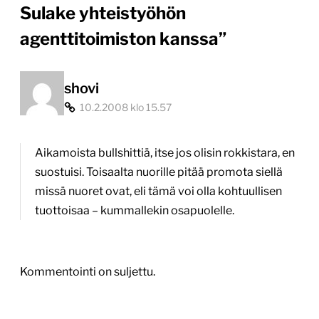
Sulake yhteistyöhön
agenttitoimiston kanssa
”
shovi
10.2.2008 klo 15.57
Aikamoista bullshittiä, itse jos olisin rokkistara, en
suostuisi. Toisaalta nuorille pitää promota siellä
missä nuoret ovat, eli tämä voi olla kohtuullisen
tuottoisaa – kummallekin osapuolelle.
Kommentointi on suljettu.