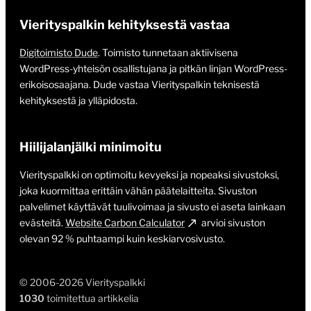
Vierityspalkin kehityksestä vastaa
Digitoimisto Dude
. Toimisto tunnetaan aktiivisena
WordPress-yhteisön osallistujana ja pitkän linjan WordPress-
erikoisosaajana. Dude vastaa Vierityspalkin teknisestä
kehityksestä ja ylläpidosta.
Hiilijalanjälki minimoitu
Vierityspalkki on optimoitu kevyeksi ja nopeaksi sivustoksi,
joka kuormittaa erittäin vähän päätelaitteita. Sivuston
palvelimet käyttävät tuulivoimaa ja sivusto ei aseta lainkaan
evästeitä.
Website Carbon Calculator
arvioi sivuston
olevan 92 % puhtaampi kuin keskiarvosivusto.
© 2006-2026 Vierityspalkki
1030
toimitettua artikkelia