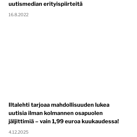
uutismedian erityispiirteitä
16.8.2022
Iltalehti tarjoaa mahdollisuuden lukea
uutisia ilman kolmannen osapuolen
jäljittimiä – vain 1,99 euroa kuukaudessa!
4.12.2025