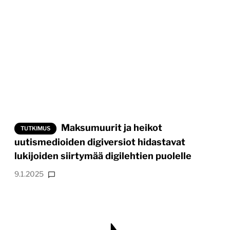
Maksumuurit ja heikot
TUTKIMUS
uutismedioiden digiversiot hidastavat
lukijoiden siirtymää digilehtien puolelle
9.1.2025