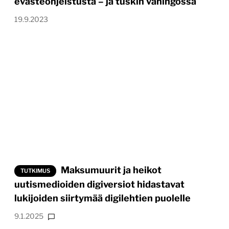
evästeohjeistusta – ja tuskin vahingossa
19.9.2023
Maksumuurit ja heikot
TUTKIMUS
uutismedioiden digiversiot hidastavat
lukijoiden siirtymää digilehtien puolelle
9.1.2025