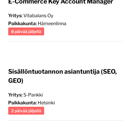
E-Commerce Key Account Manager
Yritys:
Vitabalans Oy
Paikkakunta:
Hämeenlinna
8 päivää jäljellä
Sisällöntuotannon asiantuntija (SEO,
GEO)
Yritys:
S-Pankki
Paikkakunta:
Helsinki
2 päivää jäljellä