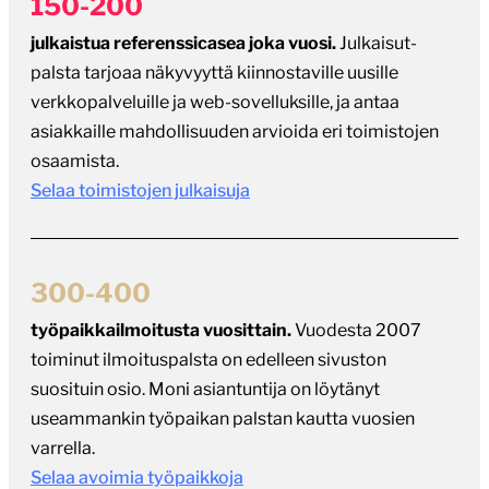
150-200
julkaistua referenssicasea joka vuosi.
Julkaisut-
palsta tarjoaa näkyvyyttä kiinnostaville uusille
verkkopalveluille ja web-sovelluksille, ja antaa
asiakkaille mahdollisuuden arvioida eri toimistojen
osaamista.
Selaa toimistojen julkaisuja
300-400
työpaikkailmoitusta vuosittain.
Vuodesta 2007
toiminut ilmoituspalsta on edelleen sivuston
suosituin osio. Moni asiantuntija on löytänyt
useammankin työpaikan palstan kautta vuosien
varrella.
Selaa avoimia työpaikkoja