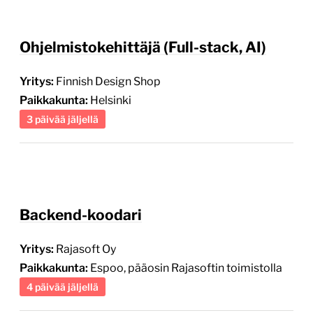
Ohjelmistokehittäjä (Full-stack, AI)
Yritys:
Finnish Design Shop
Paikkakunta:
Helsinki
3 päivää jäljellä
Backend-koodari
Yritys:
Rajasoft Oy
Paikkakunta:
Espoo, pääosin Rajasoftin toimistolla
4 päivää jäljellä