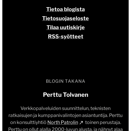
Tietoa blogista
Tietosuojaseloste
Tilaa uutiskirje
RSS-syötteet
BLOGIN TAKANA
Perttu Tolvanen
Verkkopalveluiden suunnittelun, teknisten
ratkaisujen ja kumppanivalintojen asiantuntija. Perttu
on konsulttiyhtiö
North Patrolin
toinen perustaja.
Perttu on ollut alalla 2000-luvun alusta, ja nähnyt alaa