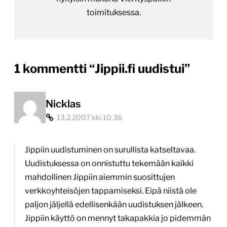
toimituksessa.
1 kommentti “
Jippii.fi uudistui
”
Nicklas
13.2.2007 klo 10.36
Jippiin uudistuminen on surullista katseltavaa.
Uudistuksessa on onnistuttu tekemään kaikki
mahdollinen Jippiin aiemmin suosittujen
verkkoyhteisöjen tappamiseksi. Eipä niistä ole
paljon jäljellä edellisenkään uudistuksen jälkeen.
Jippiin käyttö on mennyt takapakkia jo pidemmän