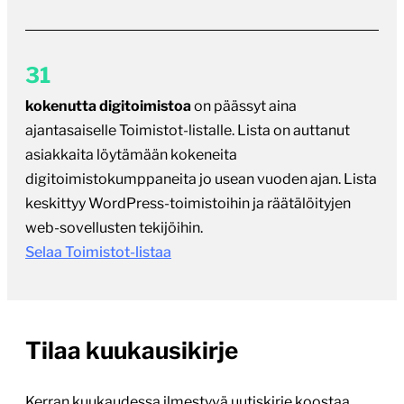
31
kokenutta digitoimistoa
on päässyt aina
ajantasaiselle Toimistot-listalle. Lista on auttanut
asiakkaita löytämään kokeneita
digitoimistokumppaneita jo usean vuoden ajan. Lista
keskittyy WordPress-toimistoihin ja räätälöityjen
web-sovellusten tekijöihin.
Selaa Toimistot-listaa
Tilaa kuukausikirje
Kerran kuukaudessa ilmestyvä uutiskirje koostaa