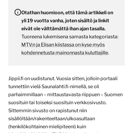
Otathan huomioon, että tämä artikkeli on
yli 19 vuotta vanha, joten sisältö ja linkit
eivät ole välttämättä ihan ajan tasalla.
Tuoreena lukemisena samasta kategoriasta:
MTV:n ja Elisan kiistassa on kyse myös
kohdennetusta mainonnasta kuluttajille
.
Jippii.fi on uudistunut. Vuosia sitten, jolloin portaali
tunnettiin vielä Saunalahti.fi-nimellä, se oli
parhaimmillaan – mittaustavasta riippuen – Suomen
suosituin tai toiseksi suosituin verkkosivusto.
Sittemmin sivusto on rapistunut niin
sisällöltään/rakenteeltaan/ulkoasultaan
(henkilökohtainen mielipiteeni) kuin