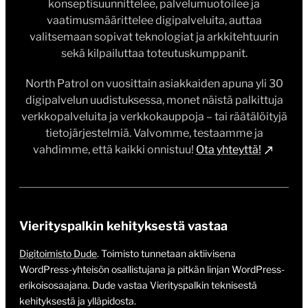
konseptisuunnittelee, palvelumuotoilee ja
vaatimusmäärittelee digipalveluita, auttaa
valitsemaan sopivat teknologiat ja arkkitehtuurin
sekä kilpailuttaa toteutuskumppanit.
North Patrol on vuosittain asiakkaiden apuna yli 30
digipalvelun uudistuksessa, monet näistä palkittuja
verkkopalveluita ja verkkokauppoja – tai räätälöityjä
tietojärjestelmiä. Valvomme, testaamme ja
vahdimme, että kaikki onnistuu!
Ota yhteyttä!
Vierityspalkin kehityksestä vastaa
Digitoimisto Dude
. Toimisto tunnetaan aktiivisena
WordPress-yhteisön osallistujana ja pitkän linjan WordPress-
erikoisosaajana. Dude vastaa Vierityspalkin teknisestä
kehityksestä ja ylläpidosta.