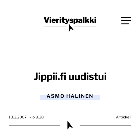
Siirry
Blogi verkkopalveluiden uudistajille ja kehittäjille
suoraan
Vierityspalkki.fi
sisältöön
Jippii.fi uudistui
ASMO HALINEN
13.2.2007 | klo 9.28
Artikkeli