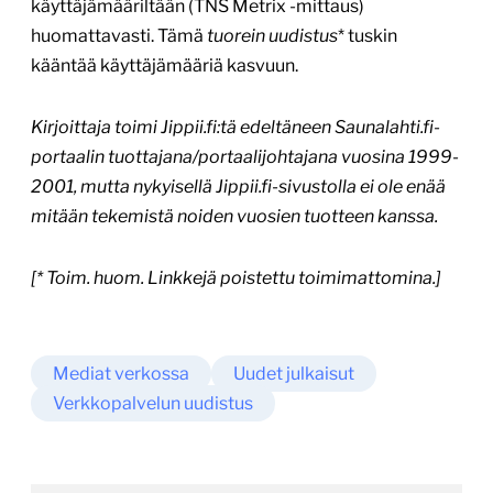
käyttäjämääriltään (TNS Metrix -mittaus)
huomattavasti. Tämä
tuorein uudistus
* tuskin
kääntää käyttäjämääriä kasvuun.
Kirjoittaja toimi Jippii.fi:tä edeltäneen Saunalahti.fi-
portaalin tuottajana/portaalijohtajana vuosina 1999-
2001, mutta nykyisellä Jippii.fi-sivustolla ei ole enää
mitään tekemistä noiden vuosien tuotteen kanssa.
[* Toim. huom. Linkkejä poistettu toimimattomina.]
Mediat verkossa
Uudet julkaisut
Verkkopalvelun uudistus