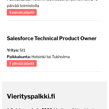
päivää toimistolla
9 päivää jäljellä
Salesforce Technical Product Owner
Yritys:
St1
Paikkakunta:
Helsinki tai Tukholma
7 päivää jäljellä
Vierityspalkki.fi