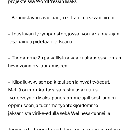
projekteissa WordPressin lisäksi
– Kannustavan, avuliaan ja erittäin mukavan tiimin
– Joustavan työympäristön, jossa työn ja vapaa-ajan
tasapainoa pidetään tärkeänä.
– Tarjoamme 2h palkallista aikaa kuukaudessa oman
hyvinvoinnin ylläpitämiseen
– Kilpailukykyisen palkkauksen ja hyvät työedut.
Meillä on mm. kattava sairaskuluvakuutus
työterveyden lisäksi panostamme ajallisesti uuden
oppimiseen ja tuemme työntekijöidemme
jaksamista virike-edulla sekä Wellness-tunneilla
Teemme töitä joustavasti tarpeen mukaan niin etänä