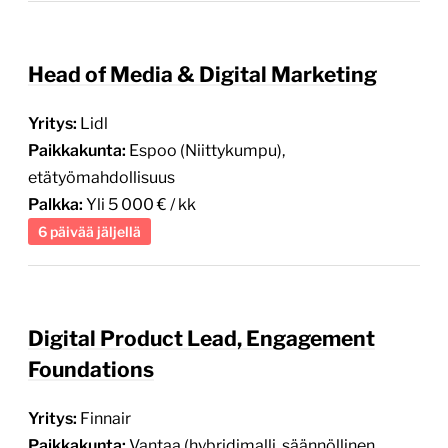
Head of Media & Digital Marketing
Yritys:
Lidl
Paikkakunta:
Espoo (Niittykumpu),
etätyömahdollisuus
Palkka:
Yli 5 000 € / kk
6 päivää jäljellä
Digital Product Lead, Engagement
Foundations
Yritys:
Finnair
Paikkakunta:
Vantaa (hybridimalli, säännöllinen