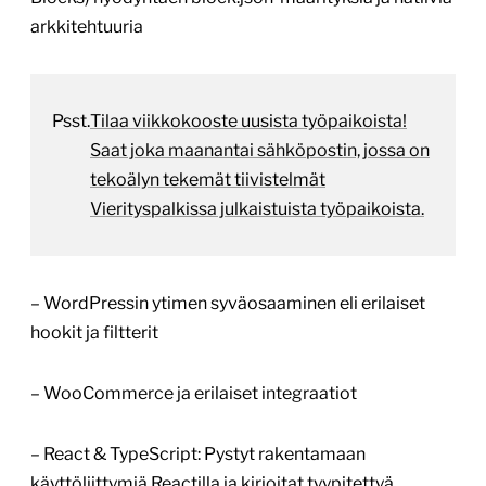
arkkitehtuuria
Psst.
Tilaa viikkokooste uusista työpaikoista!
Saat joka maanantai sähköpostin, jossa on
tekoälyn tekemät tiivistelmät
Vierityspalkissa julkaistuista työpaikoista.
– WordPressin ytimen syväosaaminen eli erilaiset
hookit ja filtterit
– WooCommerce ja erilaiset integraatiot
– React & TypeScript: Pystyt rakentamaan
käyttöliittymiä Reactilla ja kirjoitat tyypitettyä