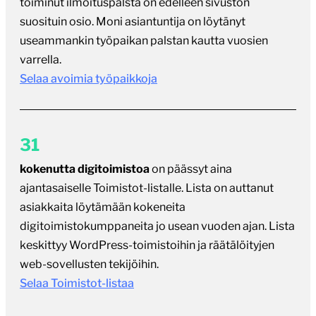
toiminut ilmoituspalsta on edelleen sivuston
suosituin osio. Moni asiantuntija on löytänyt
useammankin työpaikan palstan kautta vuosien
varrella.
Selaa avoimia työpaikkoja
31
kokenutta digitoimistoa
on päässyt aina
ajantasaiselle Toimistot-listalle. Lista on auttanut
asiakkaita löytämään kokeneita
digitoimistokumppaneita jo usean vuoden ajan. Lista
keskittyy WordPress-toimistoihin ja räätälöityjen
web-sovellusten tekijöihin.
Selaa Toimistot-listaa