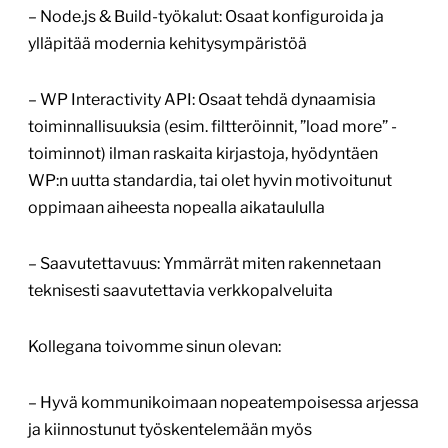
– Node.js & Build-työkalut: Osaat konfiguroida ja
ylläpitää modernia kehitysympäristöä
– WP Interactivity API: Osaat tehdä dynaamisia
toiminnallisuuksia (esim. filtteröinnit, ”load more” -
toiminnot) ilman raskaita kirjastoja, hyödyntäen
WP:n uutta standardia, tai olet hyvin motivoitunut
oppimaan aiheesta nopealla aikataululla
– Saavutettavuus: Ymmärrät miten rakennetaan
teknisesti saavutettavia verkkopalveluita
Kollegana toivomme sinun olevan:
– Hyvä kommunikoimaan nopeatempoisessa arjessa
ja kiinnostunut työskentelemään myös