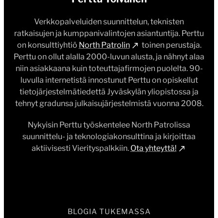
Verkkopalveluiden suunnittelun, teknisten
ratkaisujen ja kumppanivalintojen asiantuntija. Perttu
on konsulttiyhtiö
North Patrolin
toinen perustaja.
Perttu on ollut alalla 2000-luvun alusta, ja nähnyt alaa
niin asiakkaana kuin toteuttajafirmojen puolelta. 90-
luvulla internetistä innostunut Perttu on opiskellut
tietojärjestelmätiedettä Jyväskylän yliopistossa ja
tehnyt gradunsa julkaisujärjestelmistä vuonna 2008.
Nykyisin Perttu työskentelee North Patrolissa
suunnittelu- ja teknologiakonsulttina ja kirjoittaa
aktiivisesti Vierityspalkkiin.
Ota yhteyttä!
BLOGIA TUKEMASSA