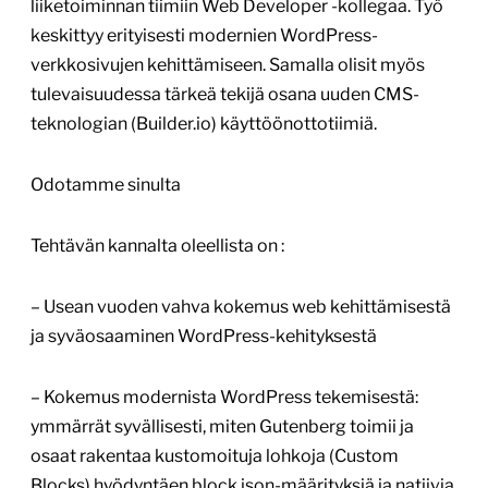
liiketoiminnan tiimiin Web Developer -kollegaa. Työ
keskittyy erityisesti modernien WordPress-
verkkosivujen kehittämiseen. Samalla olisit myös
tulevaisuudessa tärkeä tekijä osana uuden CMS-
teknologian (Builder.io) käyttöönottotiimiä.
Odotamme sinulta
Tehtävän kannalta oleellista on :
– Usean vuoden vahva kokemus web kehittämisestä
ja syväosaaminen WordPress-kehityksestä
– Kokemus modernista WordPress tekemisestä:
ymmärrät syvällisesti, miten Gutenberg toimii ja
osaat rakentaa kustomoituja lohkoja (Custom
Blocks) hyödyntäen block.json-määrityksiä ja natiivia