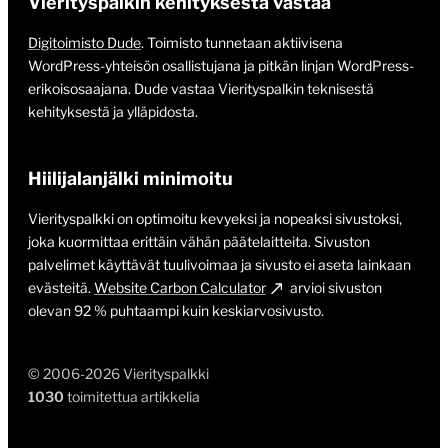
Vierityspalkin kehityksestä vastaa
Digitoimisto Dude
. Toimisto tunnetaan aktiivisena
WordPress-yhteisön osallistujana ja pitkän linjan WordPress-
erikoisosaajana. Dude vastaa Vierityspalkin teknisestä
kehityksestä ja ylläpidosta.
Hiilijalanjälki minimoitu
Vierityspalkki on optimoitu kevyeksi ja nopeaksi sivustoksi,
joka kuormittaa erittäin vähän päätelaitteita. Sivuston
palvelimet käyttävät tuulivoimaa ja sivusto ei aseta lainkaan
evästeitä.
Website Carbon Calculator
arvioi sivuston
olevan 92 % puhtaampi kuin keskiarvosivusto.
© 2006-2026 Vierityspalkki
1030
toimitettua artikkelia