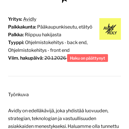
Yritys:
Avidly
Paikkakunta:
Pääkaupunkiseutu, etätyö
Palkka:
Riippuu hakijasta
Tyyppi:
Ohjelmistokehitys - back end,
Ohjelmistokehitys - front end
Viim. hakupäivä:
20.1.2026
Haku on päättynyt
Työnkuva
Avidly on edelläkävijä, joka yhdistää luovuuden,
strategian, teknologian ja vastuullisuuden
asiakkaiden menestykseksi. Haluamme olla tunnettu