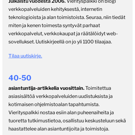
Julkaistu vuodesta 2006.
Vierityspalkki on blogi
verkkopalveluiden kehityksestä, internetin
teknologioista ja alan toimistoista. Seuraa, niin tiedät
miten ja kenen toimesta syntyvät parhaat
verkkopalvelut, verkkokaupat ja räätälöidyt web-
sovellukset. Uutiskirjeellä on jo yli 1100 tilaajaa.
Tilaa uutiskirje.
40-50
asiantuntija-artikkelia vuosittain.
Toimitettua
asiasisältöä verkkopalveluiden uudistuksista ja
kotimaisen ohjelmistoalan tapahtumista.
Vierityspalkki nostaa esiin alan puheenaiheita ja
tuoretta tutkimustietoa, osallistuu keskusteluun sekä
haastattelee alan asiantuntijoita ja toimistoja.