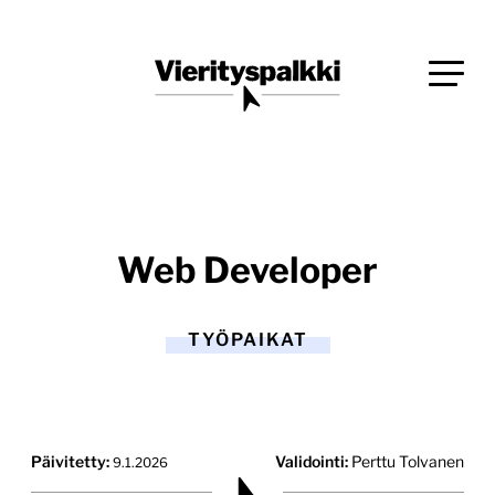
Siirry
Blogi verkkopalveluiden uudistajille ja kehittäjille
suoraan
Vierityspalkki.fi
sisältöön
Web Developer
TYÖPAIKAT
Päivitetty:
Validointi:
Perttu Tolvanen
9.1.2026