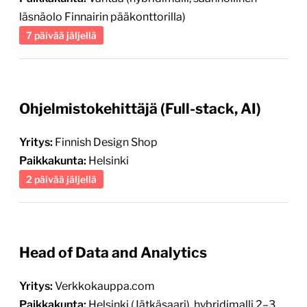
läsnäolo Finnairin pääkonttorilla)
7 päivää jäljellä
Ohjelmistokehittäjä (Full-stack, AI)
Yritys:
Finnish Design Shop
Paikkakunta:
Helsinki
2 päivää jäljellä
Head of Data and Analytics
Yritys:
Verkkokauppa.com
Paikkakunta:
Helsinki (Jätkäsaari), hybridimalli 2–3