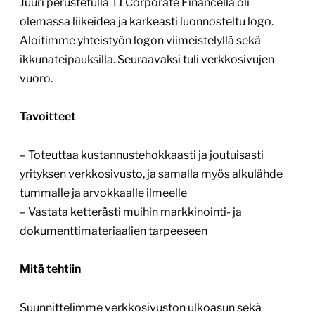
Juuri perustetulla T1 Corporate Financella oli
olemassa liikeidea ja karkeasti luonnosteltu logo.
Aloitimme yhteistyön logon viimeistelyllä sekä
ikkunateipauksilla. Seuraavaksi tuli verkkosivujen
vuoro.
Tavoitteet
– Toteuttaa kustannustehokkaasti ja joutuisasti
yrityksen verkkosivusto, ja samalla myös alkulähde
tummalle ja arvokkaalle ilmeelle
– Vastata ketterästi muihin markkinointi- ja
dokumenttimateriaalien tarpeeseen
Mitä tehtiin
Suunnittelimme verkkosivuston ulkoasun sekä