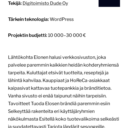
Tekijä:
Digitoimisto Dude Oy
Tärkein teknologia:
WordPress
Projektin budjetti:
10 000–30 000 €
Lähtökohta Elonen halusi verkkosivuston, joka
palvelee paremmin kaikkien heidän kohderyhmiensä
tarpeita. Kuluttajat etsivät tuotteita, reseptejä ja
lähintä kahvilaa. Kauppiaat ja HoReCa-asiakkaat
kaipasivat kattavaa tuotepankkia ja bränditietoa.
Vanha sivusto ei enää taipunut näihin tarpeisiin.
Tavoitteet Tuoda Elosen brändiä paremmin esiin
Selkeyttää rakenteita eri käyttäjäryhmien
näkökulmasta Esitellä koko tuotevalikoima selkeästi
ja suodatettavasti Tarjota ländärit sesongeille,