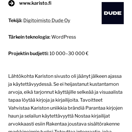
www.karisto.fi
Tekijä:
Digitoimisto Dude Oy
Tärkein teknologia:
WordPress
Projektin budjetti:
10 000–30 000 €
Lähtökohta Kariston sivusto oli jäänyt jälkeen ajassa
ja käytettävyydessä. Se ei heijastanut kustantamon
arvoja, eikä tarjonnut käyttäjille selkeää ja visuaalista
tapaa löytää kirjoja ja kirjailijoita. Tavoitteet
Vahvistaa Kariston uniikkia brändiä Parantaa kirjojen
haun ja selailun käytettävyyttä Nostaa kirjailijat
arvokkaasti esiin Rakentaa joustava sisältörakenne
markkinoinnin tueksi Toteuttaa integraatio, joka