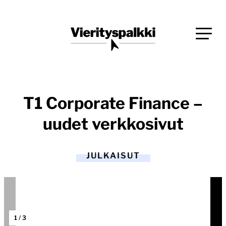
Siirry
Blogi verkkopalveluiden uudistajille ja kehittäjille
suoraan
Vierityspalkki.fi
sisältöön
T1 Corporate Finance –
uudet verkkosivut
JULKAISUT
1
/
3