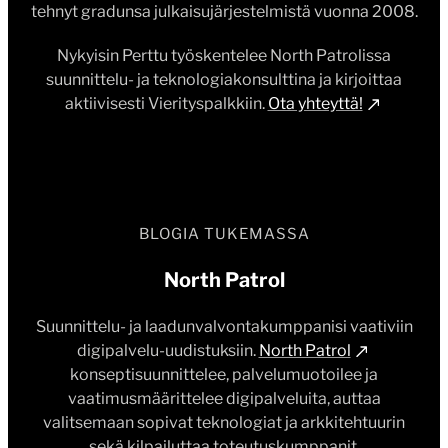
tehnyt gradunsa julkaisujärjestelmistä vuonna 2008.
Nykyisin Perttu työskentelee North Patrolissa
suunnittelu- ja teknologiakonsulttina ja kirjoittaa
aktiivisesti Vierityspalkkiin.
Ota yhteyttä!
BLOGIA TUKEMASSA
North Patrol
Suunnittelu- ja laadunvalvontakumppanisi vaativiin
digipalvelu-uudistuksiin.
North Patrol
konseptisuunnittelee, palvelumuotoilee ja
vaatimusmäärittelee digipalveluita, auttaa
valitsemaan sopivat teknologiat ja arkkitehtuurin
sekä kilpailuttaa toteutuskumppanit.