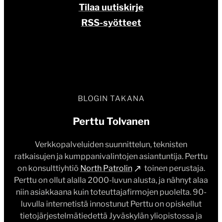
Tilaa uutiskirje
RSS-syötteet
BLOGIN TAKANA
Perttu Tolvanen
Verkkopalveluiden suunnittelun, teknisten
ratkaisujen ja kumppanivalintojen asiantuntija. Perttu
on konsulttiyhtiö
North Patrolin
toinen perustaja.
Perttu on ollut alalla 2000-luvun alusta, ja nähnyt alaa
niin asiakkaana kuin toteuttajafirmojen puolelta. 90-
luvulla internetistä innostunut Perttu on opiskellut
tietojärjestelmätiedettä Jyväskylän yliopistossa ja