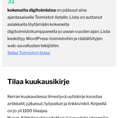
31
kokenutta digitoimistoa
on päässyt aina
ajantasaiselle Toimistot-listalle. Lista on auttanut
asiakkaita löytämään kokeneita
digitoimistokumppaneita jo usean vuoden ajan. Lista
keskittyy WordPress-toimistoihin ja räätälöityjen
web-sovellusten tekijöihin.
Selaa Toimistot-listaa
Tilaa kuukausikirje
Kerran kuukaudessa ilmestyvä uutiskirje koostaa
artikkelit, julkaisut, työpaikat ja linkkivinkit. Kirjeellä
on jo yli 1100 tilaajaa.
Huom. Sähköpostiosoitettasi ei luovuteta eteenpäin,