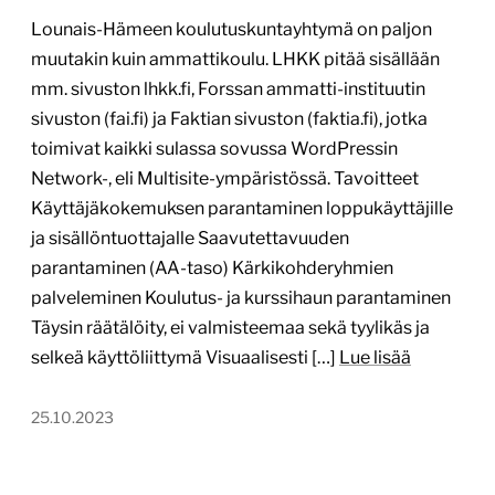
Lounais-Hämeen koulutuskuntayhtymä on paljon
muutakin kuin ammattikoulu. LHKK pitää sisällään
mm. sivuston lhkk.fi, Forssan ammatti-instituutin
sivuston (fai.fi) ja Faktian sivuston (faktia.fi), jotka
toimivat kaikki sulassa sovussa WordPressin
Network-, eli Multisite-ympäristössä. Tavoitteet
Käyttäjäkokemuksen parantaminen loppukäyttäjille
ja sisällöntuottajalle Saavutettavuuden
parantaminen (AA-taso) Kärkikohderyhmien
palveleminen Koulutus- ja kurssihaun parantaminen
Täysin räätälöity, ei valmisteemaa sekä tyylikäs ja
selkeä käyttöliittymä Visuaalisesti […]
Lue lisää
25.10.2023