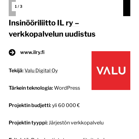
1
/
3
Insinööriliitto IL ry –
verkkopalvelun uudistus
www.ilry.fi
Tekijä:
Valu Digital Oy
Tärkein teknologia:
WordPress
Projektin budjetti:
yli 60 000 €
Projektin tyyppi:
Järjestön verkkopalvelu