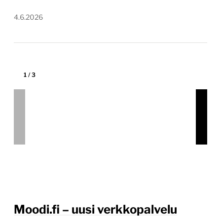
Projektin budjetti:
yli 100 000 €
Projektin tyyppi:
Yrityksen sivusto yritysasiakkaille
(B2B)
Erityistä:
Hakukoneoptimointia osana projektia,
Digitaalisen mainonnan konsultointi osana
yhteistyötä, Web-analytiikan ja -raporttien
konfigurointi osana projektia
Loimme eQ Kiinteistöjen uutta liiketoimintabrändiä
Moodia tukevan verkkosivuston, jossa sisällöt ja
keskeiset toiminnallisuudet rakennettiin
vuokralaisten tarpeiden ympärille. Hyvin palvellut
sivusto kaipasi seuraavaa kehitysaskelta Kun eQ