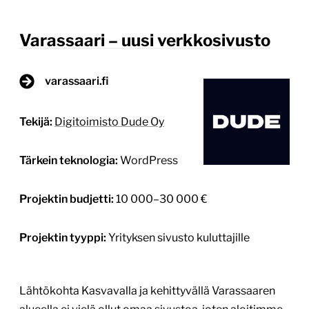
alueella ei vielä ollut omaa sivustoa, joten aloitimme
projektin puhtaalta pöydältä. Starttailimme
helmikuisena aamuna työpajan merkeissä Duden
toimistolla, jonka jälkeen jatkoimme sivuston
suunnittelulla. Tavoitteet – Sivustolle haluttiin uniikki
ilme ja fiilis joka kuvastaa alueen rentoa, eläväistä ja
boheemia ilmapiiriä – Sivuston on tarkoitus levittää
tietoisuutta alueesta ja sen nykypäivästä, historiasta
[…]
Lue lisää
Tarvitsimme Dudelta apua etenkin
sivujen tekniseen puoleen ja olemme
tyytyväisiä lopputulokseen mm. sivujen
muokattavuuden kannalta. Tarkoitus on
jatkaa yhteistyötä myös jatkossa
sivuston ylläpidon ja kehityksen osalta.