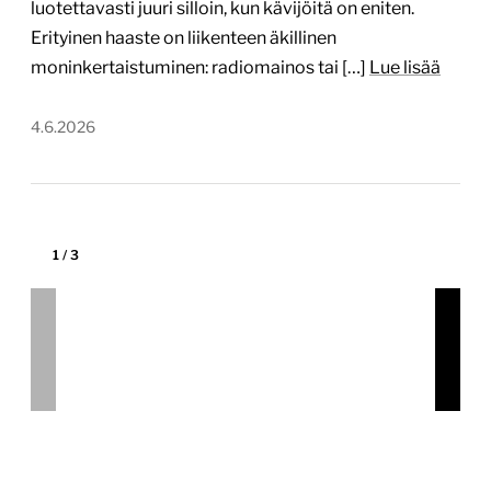
Varassaari – uusi verkkosivusto
varassaari.fi
Tekijä:
Digitoimisto Dude Oy
Tärkein teknologia:
WordPress
Projektin budjetti:
10 000–30 000 €
Projektin tyyppi:
Yrityksen sivusto kuluttajille
Lähtökohta Kasvavalla ja kehittyvällä Varassaaren