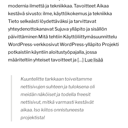
Kuuntelitte tarkkaan toiveitamme
nettisivujen suhteen ja tuloksena oli
meidän näköiset ja todella freesit
nettisivut, mitkä varmasti kestävät
aikaa. Iso kiitos onnistuneesta
projektista!
Jessica Sundström, toimistoassistentti
Erinomainen projektinhallinta,
asiakaspalvelu ja asiakkaan liiketoiminnan
ymmärtäminen
12.6.2026