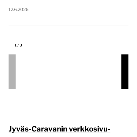
12.6.2026
1
/
3
Jyväs-Caravanin verkkosivu-
uudistus
www.jyvascaravan.fi
Tekijä:
Digitoimisto Dude Oy
Tärkein teknologia:
WordPress