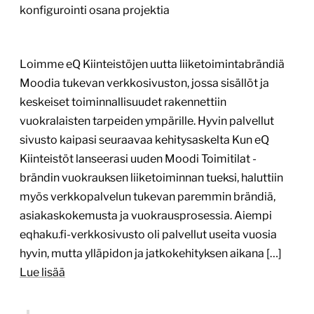
Katja Holmström, Asiakkuusjohtaja, eQ Kiinteistöt
Erinomainen projektinhallinta,
asiakaspalvelu ja asiakkaan liiketoiminnan
ymmärtäminen
31.5.2026
1
/
3
Visit Himos-Jämsä –
matkailusivuston uudistus