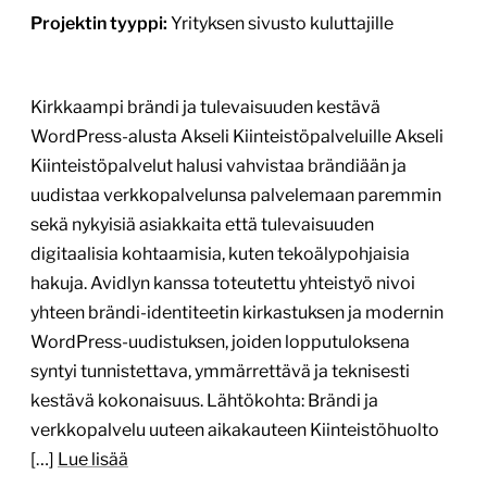
4.6.2026
1
/
3
RadioMedia –
äänestysjärjestelmä toistuviin
kampanjoihin
aanestys.radiogaala.fi
Tekijä:
Digitoimisto Dude Oy