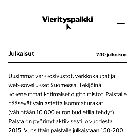
Siirry
Blogi verkkopalveluiden uudistajille ja kehittäjille
suoraan
Vierityspalkki.fi
sisältöön
Julkaisut
740 julkaisua
Uusimmat verkkosivustot, verkkokaupat ja
web-sovellukset Suomessa. Tekijöinä
kokeneimmat kotimaiset digitoimistot. Palstalle
pääsevät vain astetta isommat urakat
(vähintään 10 000 euron budjetilla tehdyt).
Palsta on pyörinyt aktiivisesti jo vuodesta
2015. Vuosittain palstalle julkaistaan 150-200