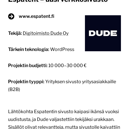
Projektin budjetti:
10 000–30 000 €
Projektin tyyppi:
Yrityksen sivusto yritysasiakkaille
(B2B)
Lähtökohta Espatentin sivusto kaipasi ikänsä vuoksi
uudistusta, ja Dude valjastettiin tekijäksi urakkaan.
Sisällöt olivat relevantteja, mutta sivustolle kaivattiin
modernia ilmettä ja tekniikkaa. Tavoitteet Aikaa
kestävä sivusto: ilme, käyttökokemus ja tekniikka
Tieto selkeästi löydettäväksi ja tarvittavat
yhteydenottokanavat Sujuva ylläpito ja sisällön
päivittäminen Mitä tehtiin Käyttöliittymäsuunnittelu
WordPress-verkkosivut WordPress-ylläpito Projekti
potkaistiin käyntiin aloitustyöpajalla, jossa
määriteltiin yhteiset tavoitteet ja […]
Lue lisää