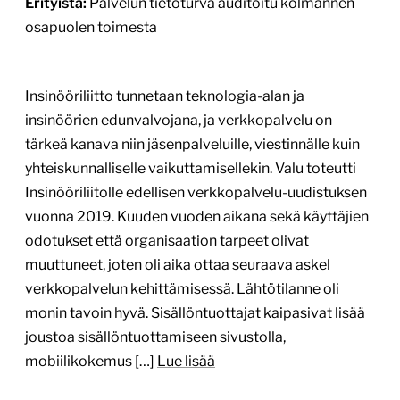
Erityistä:
Palvelun tietoturva auditoitu kolmannen
osapuolen toimesta
Insinööriliitto tunnetaan teknologia-alan ja
insinöörien edunvalvojana, ja verkkopalvelu on
tärkeä kanava niin jäsenpalveluille, viestinnälle kuin
yhteiskunnalliselle vaikuttamisellekin. Valu toteutti
Insinööriliitolle edellisen verkkopalvelu-uudistuksen
vuonna 2019. Kuuden vuoden aikana sekä käyttäjien
odotukset että organisaation tarpeet olivat
muuttuneet, joten oli aika ottaa seuraava askel
verkkopalvelun kehittämisessä. Lähtötilanne oli
monin tavoin hyvä. Sisällöntuottajat kaipasivat lisää
joustoa sisällöntuottamiseen sivustolla,
mobiilikokemus […]
Lue lisää