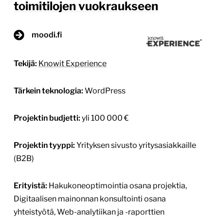
Kiinteistöt lanseerasi uuden Moodi Toimitilat -
brändin vuokrauksen liiketoiminnan tueksi, haluttiin
myös verkkopalvelun tukevan paremmin brändiä,
asiakaskokemusta ja vuokrausprosessia. Aiempi
eqhaku.fi-verkkosivusto oli palvellut useita vuosia
hyvin, mutta ylläpidon ja jatkokehityksen aikana […]
Lue lisää
Vihdoin brändi ja verkkopalvelu tukevat
toisiaan – sivustosta tuli todella
onnistunut ja jo nyt saadun palautteen
perusteella olemme ottaneet loikan
eteenpäin. Kiitos kuuluu kaikille teille
todella ammattimaisesta otteesta,
ohjauksesta ja asiakasymmärryksestä.