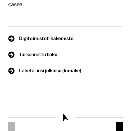
casea.
Digitoimistot-hakemisto
Tarkennettu haku
Lähetä uusi julkaisu (lomake)