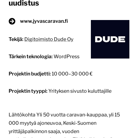
Projektin budjetti:
10 000–30 000 €
Projektin tyyppi:
Yrityksen sivusto kuluttajille
Lähtökohta Yli 50 vuotta caravan-kauppaa, yli 15
000 myytyä ajoneuvoa, Keski-Suomen
yrittäjäpalkinnon saaja, vuoden
matkailuajoneuvokauppias. Tätä kaikkea Jyväs-
Caravan on, mutta aiempi verkkosivusto ei
heijastanut yrityksen vahvaa asemaa ja identiteettiä.
Tavoitteet – Sivuston sekä ajoneuvohaun tekniikan,
ilmeen ja käyttökokemuksen nostaminen nykypäivän
vaatimusten tasolle mobiilissa ja muilla
päätelaitteilla – Oikeanlaisen ajoneuvon tai palvelun
löytymisen helpottaminen sekä