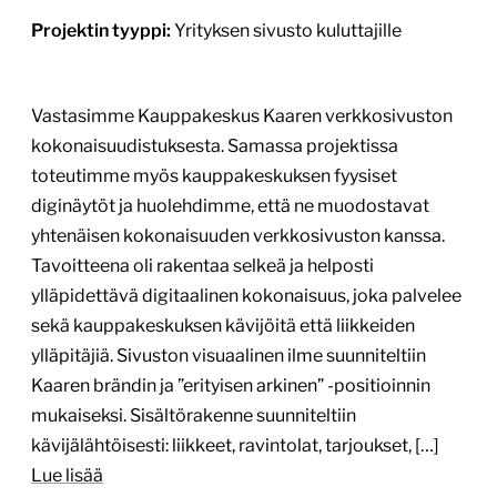
Moodi.fi – uusi verkkopalvelu
toimitilojen vuokraukseen
moodi.fi
Tekijä:
Knowit Experience
Tärkein teknologia:
WordPress