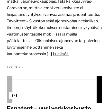
kaupantekoprosessin […]
Lue lisää
12.6.2026
1
/
3
Espatent – uusi verkkosivusto
www.espatent.fi
Tekijä:
Digitoimisto Dude Oy
Tärkein teknologia:
WordPress