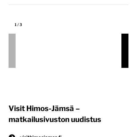
verkkopalvelu kasvun tueksi Visithimosjamsa.fi-
uudistuksessa tavoitteena oli rakentaa selkeä,
visuaalisesti houkutteleva ja teknisesti varma
verkkopalvelu, joka tukee alueen matkailun kasvua
sekä kotimaassa että kansainvälisesti.
Kokonaisuudessa uudistettiin sivuston rakenne,
navigointi ja käyttäjäpolut vastaamaan paremmin eri
kohderyhmien […]
Lue lisää
Olemme erittäin tyytyväisiä uuden
visithimosjamsa.fi-verkkosivuston
toteutukseen. Yhteistyö Trimedian
kanssa on ollut sujuvaa, asiantuntevaa ja
ratkaisukeskeistä. Lopputuloksena
syntyi visuaalisesti näyttävä sekä
käyttäjäystävällinen sivusto, joka