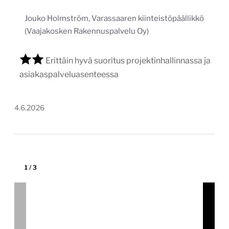
kauppakeskuskaari.fi
Tekijä:
Into-Digital Oy
Tärkein teknologia:
WordPress
Projektin budjetti:
30 000–60 000 €
Projektin tyyppi:
Yrityksen sivusto kuluttajille
Vastasimme Kauppakeskus Kaaren verkkosivuston
kokonaisuudistuksesta. Samassa projektissa
toteutimme myös kauppakeskuksen fyysiset
diginäytöt ja huolehdimme, että ne muodostavat
yhtenäisen kokonaisuuden verkkosivuston kanssa.