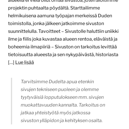
Jouko Holmström, Varassaaren kiinteistöpäällikkö
(Vaajakosken Rakennuspalvelu Oy)
Erittäin hyvä suoritus projektinhallinnassa ja
asiakaspalveluasenteessa
4.6.2026
1
/
3
Kauppakeskus Kaaren verkko­
palvelun uudistus