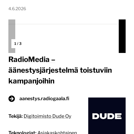
Teknologiat:
Asiakaskohtainen
ohjelmointityö, WordPress
Projektin budjetti:
10 000–30 000 €
Projektin tyyppi:
Web-sovellus, mobiilisovellus tai
asiointipalvelu, Yrityksen sivusto kuluttajille
Lähtökohta RadioMedia tarvitsi yleisöäänestyksen
RadioAwards-kilpailun yhteyteen, jossa kansa
äänestää vuoden radiojuontajan ja vuoden radio-
ohjelman. Järjestelmän pitää kestää tuhansia
samanaikaisia äänestäjiä, äänestämisen täytyy olla
yksinkertaista mobiilissa, väärinkäyttö pitää estää
ilman, että se hankaloittaa tavallisen, rehellisen
äänestäjän kokemusta, ja kaiken pitää toimia