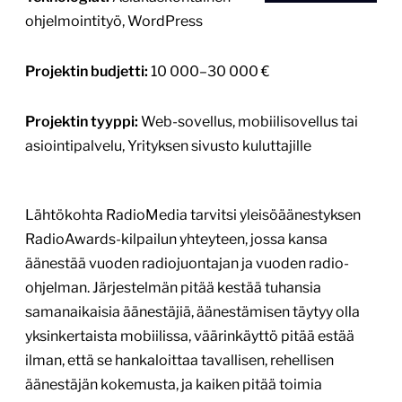
luotettavasti juuri silloin, kun kävijöitä on eniten.
Erityinen haaste on liikenteen äkillinen
moninkertaistuminen: radiomainos tai […]
Lue lisää
4.6.2026
1
/
3