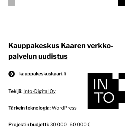
Tavoitteena oli rakentaa selkeä ja helposti
ylläpidettävä digitaalinen kokonaisuus, joka palvelee
sekä kauppakeskuksen kävijöitä että liikkeiden
ylläpitäjiä. Sivuston visuaalinen ilme suunniteltiin
Kaaren brändin ja ”erityisen arkinen” -positioinnin
mukaiseksi. Sisältörakenne suunniteltiin
kävijälähtöisesti: liikkeet, ravintolat, tarjoukset, […]
Lue lisää
4.6.2026
1
/
3