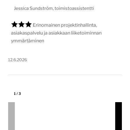
1
/
3
Akseli Kiinteistöpalveluiden uusi
verkkosivusto
akseli.fi
Tekijä:
Avidly
Tärkein teknologia:
WordPress
Projektin budjetti:
30 000–60 000 €