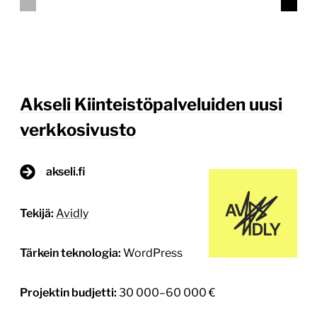
Projektin tyyppi:
Yrityksen sivusto kuluttajille
Kirkkaampi brändi ja tulevaisuuden kestävä
WordPress-alusta Akseli Kiinteistöpalveluille Akseli
Kiinteistöpalvelut halusi vahvistaa brändiään ja
uudistaa verkkopalvelunsa palvelemaan paremmin
sekä nykyisiä asiakkaita että tulevaisuuden
digitaalisia kohtaamisia, kuten tekoälypohjaisia
hakuja. Avidlyn kanssa toteutettu yhteistyö nivoi
yhteen brändi-identiteetin kirkastuksen ja modernin
WordPress-uudistuksen, joiden lopputuloksena
syntyi tunnistettava, ymmärrettävä ja teknisesti
kestävä kokonaisuus. Lähtökohta: Brändi ja
verkkopalvelu uuteen aikakauteen Kiinteistöhuolto
[…]
Lue lisää