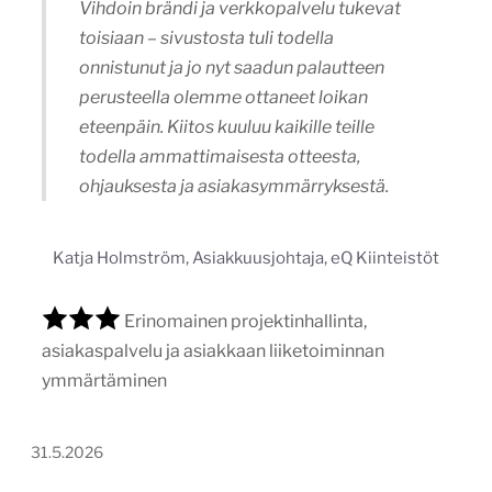
visithimosjamsa.fi
Tekijä:
Trimedia Oy
Tärkein teknologia:
WordPress
Projektin budjetti:
30 000–60 000 €
Projektin tyyppi:
Kunnan verkkopalvelu
Visit Himos–Jämsän matkailualueelle suunniteltiin ja
toteutettiin moderni WordPress-verkkopalvelu, joka
palvelee eri matkailijaryhmiä, parantaa
löydettävyyttä ja tekee alueen tarjonnasta
helpommin saavutettavan. Matkailijaystävällinen