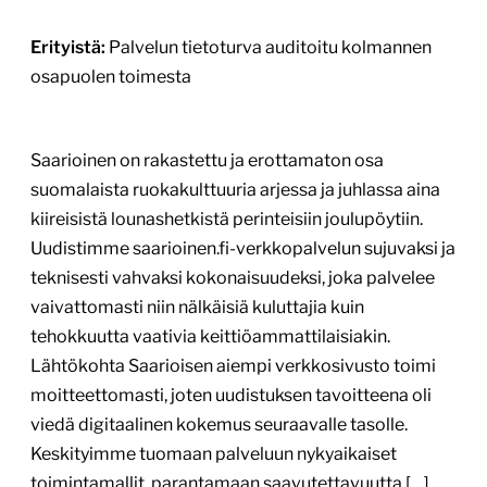
Erityistä:
Palvelun tietoturva auditoitu kolmannen
osapuolen toimesta
Saarioinen on rakastettu ja erottamaton osa
suomalaista ruokakulttuuria arjessa ja juhlassa aina
kiireisistä lounashetkistä perinteisiin joulupöytiin.
Uudistimme saarioinen.fi-verkkopalvelun sujuvaksi ja
teknisesti vahvaksi kokonaisuudeksi, joka palvelee
vaivattomasti niin nälkäisiä kuluttajia kuin
tehokkuutta vaativia keittiöammattilaisiakin.
Lähtökohta Saarioisen aiempi verkkosivusto toimi
moitteettomasti, joten uudistuksen tavoitteena oli
viedä digitaalinen kokemus seuraavalle tasolle.
Keskityimme tuomaan palveluun nykyaikaiset
toimintamallit, parantamaan saavutettavuutta […]