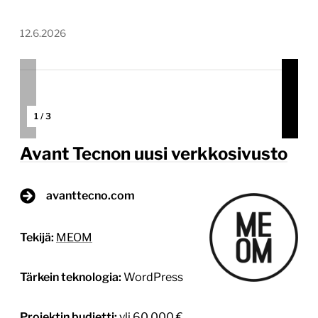
12.6.2026
1
/
3
Avant Tecnon uusi verkkosivusto
avanttecno.com
Tekijä:
MEOM
Tärkein teknologia:
WordPress
Projektin budjetti:
yli 60 000 €