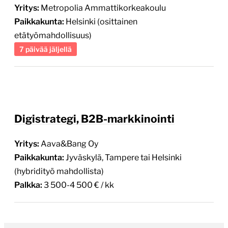
Digistrategi, B2B-markkinointi
Yritys:
Aava&Bang Oy
Paikkakunta:
Jyväskylä, Tampere tai Helsinki
(hybridityö mahdollista)
Palkka:
3 500-4 500 € / kk
Vierityspalkki.fi
Julkaistu vuodesta 2006.
Vierityspalkki on blogi