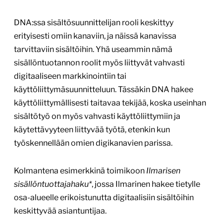
DNA:ssa sisältösuunnittelijan rooli keskittyy
erityisesti omiin kanaviin, ja näissä kanavissa
tarvittaviin sisältöihin. Yhä useammin nämä
sisällöntuotannon roolit myös liittyvät vahvasti
digitaaliseen markkinointiin tai
käyttöliittymäsuunnitteluun. Tässäkin DNA hakee
käyttöliittymällisesti taitavaa tekijää, koska useinhan
sisältötyö on myös vahvasti käyttöliittymiin ja
käytettävyyteen liittyvää työtä, etenkin kun
työskennellään omien digikanavien parissa.
Kolmantena esimerkkinä toimikoon
Ilmarisen
sisällöntuottajahaku*
, jossa Ilmarinen hakee tietylle
osa-alueelle erikoistunutta digitaalisiin sisältöihin
keskittyvää asiantuntijaa.