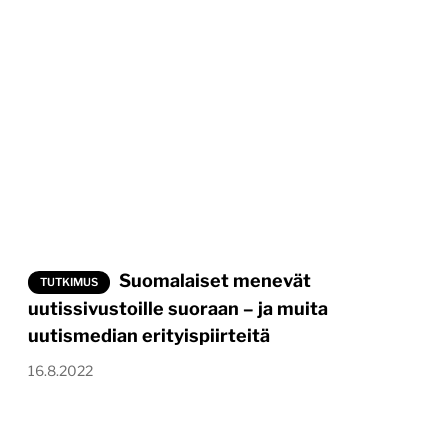
Suomalaiset menevät
TUTKIMUS
uutissivustoille suoraan – ja muita
uutismedian erityispiirteitä
16.8.2022