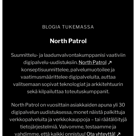
North Patrol
Suunnittelu- ja laadunvalvontakumppanisi vaativiin
digipalvelu-uudistuksiin.
North Patrol
konseptisuunnittelee, palvelumuotoilee ja
vaatimusmäärittelee digipalveluita, auttaa
valitsemaan sopivat teknologiat ja arkkitehtuurin
sekä kilpailuttaa toteutuskumppanit.
North Patrol on vuosittain asiakkaiden apuna yli 30
digipalvelun uudistuksessa, monet näistä palkittuja
verkkopalveluita ja verkkokauppoja – tai räätälöityjä
tietojärjestelmiä. Valvomme, testaamme ja
vahdimme, että kaikki onnistuu!
Ota yhteyttä!
Vierityspalkin kehityksestä vastaa