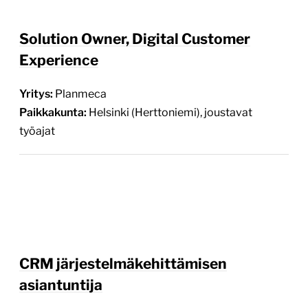
Solution Owner, Digital Customer
Experience
Yritys:
Planmeca
Paikkakunta:
Helsinki (Herttoniemi), joustavat
työajat
CRM järjestelmäkehittämisen
asiantuntija
Yritys:
Metropolia Ammattikorkeakoulu
Paikkakunta:
Helsinki (osittainen
etätyömahdollisuus)
7 päivää jäljellä