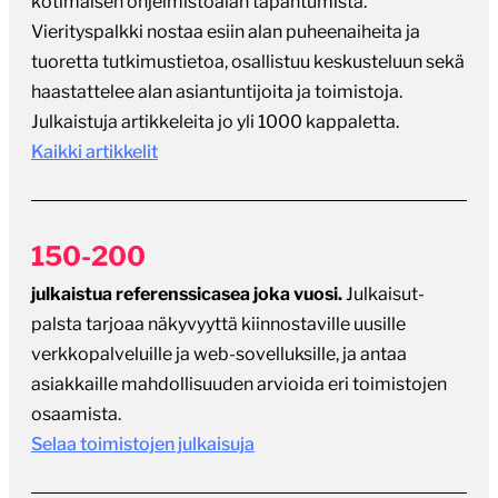
Kaikki artikkelit
150-200
julkaistua referenssicasea joka vuosi.
Julkaisut-
palsta tarjoaa näkyvyyttä kiinnostaville uusille
verkkopalveluille ja web-sovelluksille, ja antaa
asiakkaille mahdollisuuden arvioida eri toimistojen
osaamista.
Selaa toimistojen julkaisuja
300-400
työpaikkailmoitusta vuosittain.
Vuodesta 2007
toiminut ilmoituspalsta on edelleen sivuston