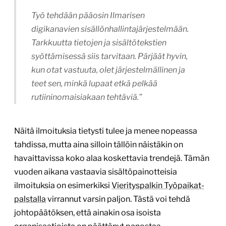
Työ tehdään pääosin Ilmarisen
digikanavien sisällönhallintajärjestelmään.
Tarkkuutta tietojen ja sisältötekstien
syöttämisessä siis tarvitaan. Pärjäät hyvin,
kun otat vastuuta, olet järjestelmällinen ja
teet sen, minkä lupaat etkä pelkää
rutiininomaisiakaan tehtäviä.”
Näitä ilmoituksia tietysti tulee ja menee nopeassa
tahdissa, mutta aina silloin tällöin näistäkin on
havaittavissa koko alaa koskettavia trendejä. Tämän
vuoden aikana vastaavia sisältöpainotteisia
ilmoituksia on esimerkiksi
Vierityspalkin Työpaikat-
palstalla
virrannut varsin paljon. Tästä voi tehdä
johtopäätöksen, että ainakin osa isoista