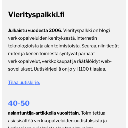
verkkopalveluiden kehityksestä, internetin
teknologioista ja alan toimistoista. Seuraa, niin tiedät
miten ja kenen toimesta syntyvät parhaat
verkkopalvelut, verkkokaupat ja räätälöidyt web-
sovellukset. Uutiskirjeellä on jo yli 1100 tilaajaa.
Tilaa uutiskirje.
40-50
asiantuntija-artikkelia vuosittain.
Toimitettua
asiasisältöä verkkopalveluiden uudistuksista ja
kotimaisen ohjelmistoalan tapahtumista.
Vierityspalkki nostaa esiin alan puheenaiheita ja
tuoretta tutkimustietoa, osallistuu keskusteluun sekä
haastattelee alan asiantuntijoita ja toimistoja.
Julkaistuja artikkeleita jo yli 1000 kappaletta.