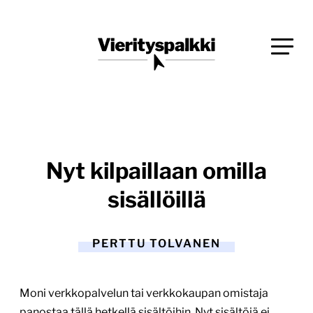
Siirry
Blogi verkkopalveluiden uudistajille ja kehittäjille
suoraan
Vierityspalkki.fi
sisältöön
Nyt kilpaillaan omilla
sisällöillä
PERTTU TOLVANEN
Moni verkkopalvelun tai verkkokaupan omistaja
panostaa tällä hetkellä sisältöihin. Nyt sisältöjä ei