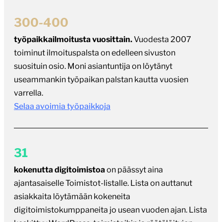
suosituin osio. Moni asiantuntija on löytänyt
useammankin työpaikan palstan kautta vuosien
varrella.
Selaa avoimia työpaikkoja
31
kokenutta digitoimistoa
on päässyt aina
ajantasaiselle Toimistot-listalle. Lista on auttanut
asiakkaita löytämään kokeneita
digitoimistokumppaneita jo usean vuoden ajan. Lista
keskittyy WordPress-toimistoihin ja räätälöityjen
web-sovellusten tekijöihin.
Selaa Toimistot-listaa