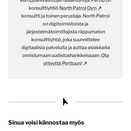
kumppanivalintojen asiantuntija. Perttu on
konsulttiyhtiö
North Patrol Oy:n
konsultti ja toinen perustaja. North Patrol
on digitoimistoista ja
järjestelmätoimittajista riippumaton
konsulttiyhtiö, joka suunnittelee
digitaalisia palveluita ja auttaa asiakkaita
onnistumaan uudistushankkeissaan.
Ota
yhteyttä Perttuun!
Sinua voisi kiinnostaa myös