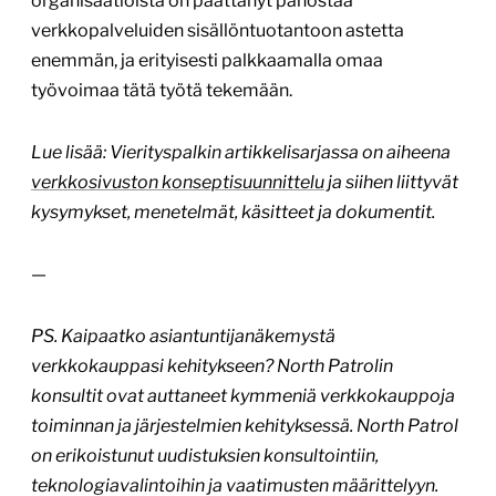
organisaatioista on päättänyt panostaa
verkkopalveluiden sisällöntuotantoon astetta
enemmän, ja erityisesti palkkaamalla omaa
työvoimaa tätä työtä tekemään.
Lue lisää: Vierityspalkin artikkelisarjassa on aiheena
verkkosivuston konseptisuunnittelu
ja siihen liittyvät
kysymykset, menetelmät, käsitteet ja dokumentit.
—
PS. Kaipaatko asiantuntijanäkemystä
verkkokauppasi kehitykseen? North Patrolin
konsultit ovat auttaneet kymmeniä verkkokauppoja
toiminnan ja järjestelmien kehityksessä. North Patrol
on erikoistunut uudistuksien konsultointiin,
teknologiavalintoihin ja vaatimusten määrittelyyn.