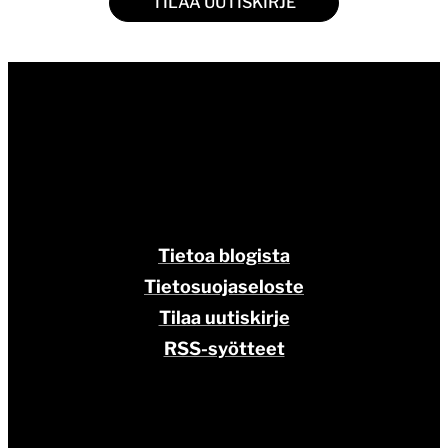
Tietoa blogista
Tietosuojaseloste
Tilaa uutiskirje
RSS-syötteet
BLOGIN TAKANA
Perttu Tolvanen