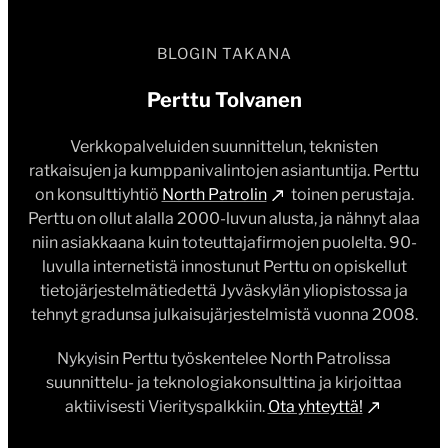
Verkkopalveluiden suunnittelun, teknisten
ratkaisujen ja kumppanivalintojen asiantuntija. Perttu
on konsulttiyhtiö
North Patrolin
toinen perustaja.
Perttu on ollut alalla 2000-luvun alusta, ja nähnyt alaa
niin asiakkaana kuin toteuttajafirmojen puolelta. 90-
luvulla internetistä innostunut Perttu on opiskellut
tietojärjestelmätiedettä Jyväskylän yliopistossa ja
tehnyt gradunsa julkaisujärjestelmistä vuonna 2008.
Nykyisin Perttu työskentelee North Patrolissa
suunnittelu- ja teknologiakonsulttina ja kirjoittaa
aktiivisesti Vierityspalkkiin.
Ota yhteyttä!
BLOGIA TUKEMASSA