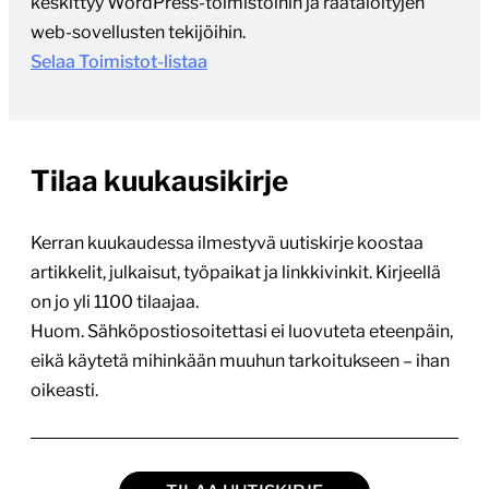
Tilaa kuukausikirje
Kerran kuukaudessa ilmestyvä uutiskirje koostaa
artikkelit, julkaisut, työpaikat ja linkkivinkit. Kirjeellä
on jo yli 1100 tilaajaa.
Huom. Sähköpostiosoitettasi ei luovuteta eteenpäin,
eikä käytetä mihinkään muuhun tarkoitukseen – ihan
oikeasti.
TILAA UUTISKIRJE