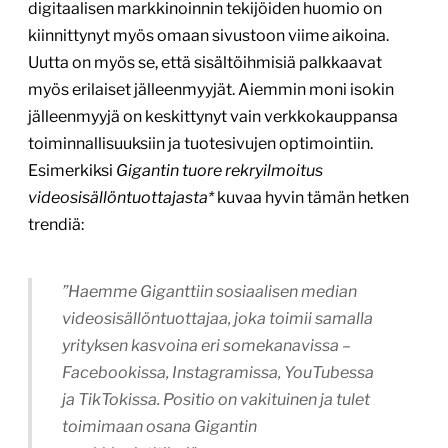
digitaalisen markkinoinnin tekijöiden huomio on
kiinnittynyt myös omaan sivustoon viime aikoina.
Uutta on myös se, että sisältöihmisiä palkkaavat
myös erilaiset jälleenmyyjät. Aiemmin moni isokin
jälleenmyyjä on keskittynyt vain verkkokauppansa
toiminnallisuuksiin ja tuotesivujen optimointiin.
Esimerkiksi
Gigantin tuore rekryilmoitus
videosisällöntuottajasta*
kuvaa hyvin tämän hetken
trendiä:
”Haemme Giganttiin sosiaalisen median
videosisällöntuottajaa, joka toimii samalla
yrityksen kasvoina eri somekanavissa –
Facebookissa, Instagramissa, YouTubessa
ja TikTokissa. Positio on vakituinen ja tulet
toimimaan osana Gigantin