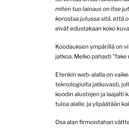
miten tuo lainaus on itse j
korostaa jutussa sitä, että o
eivät edustakaan koko kuva
Koodauksen ympärillä on vii
jatkoa. Melko pahasti ”fake 
Etenkin web-alalla on vaikea
teknologioita jatkuvasti, j
koodin alustojen ja laajalt
tuloa alalle, ja ylipäätään k
Osa alan firmoistahan vältte