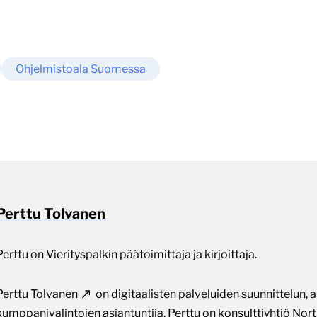
Ohjelmistoala Suomessa
Perttu Tolvanen
Perttu on Vierityspalkin päätoimittaja ja kirjoittaja.
Perttu Tolvanen
on digitaalisten palveluiden suunnittelun, a
kumppanivalintojen asiantuntija. Perttu on konsulttiyhtiö
Nort