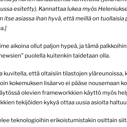
utussa esitetty). Kannattaa lukea myös Heleniuks
n itse asiassa ihan hyvä, että meillä on tuollaisi
a.]
me aikoina ollut paljon hypeä, ja tämä palkkoihin
newsien” puolella kuitenkin taidetaan olla.
 kuvitella, että oltaisiin tilastojen yläreunoissa,
olloin kokemuksen lisäarvo ei pääse nousemaan k
i käytössä olevien frameworkkien käyttö myös hel
aikkien tekijöiden kykyä ottaa uusia asioita haltuu
lee teknologioihin erikoistumistakin osittain siit