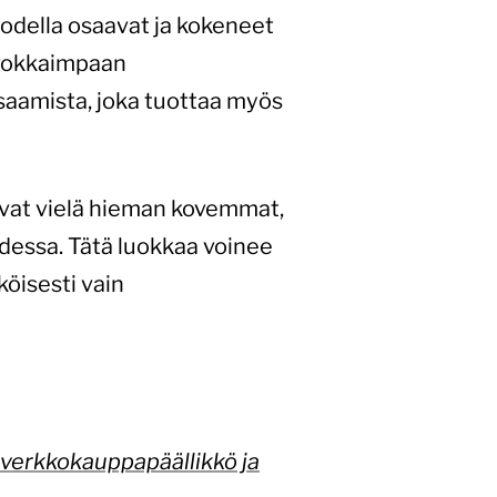
todella osaavat ja kokeneet
rvokkaimpaan
saamista, joka tuottaa myös
 ovat vielä hieman kovemmat,
essa. Tätä luokkaa voinee
köisesti vain
 verkkokauppapäällikkö ja