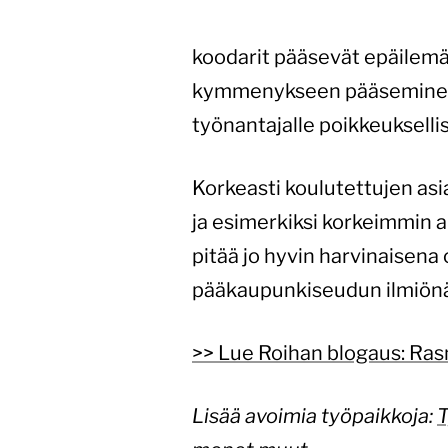
koodarit pääsevät epäilem
kymmenykseen pääseminen ed
työnantajalle poikkeuksellis
Korkeasti koulutettujen asi
ja esimerkiksi korkeimmin
pitää jo hyvin harvinaisena
pääkaupunkiseudun ilmiönä
>> Lue Roihan blogaus: Ra
Lisää avoimia työpaikkoja:
T