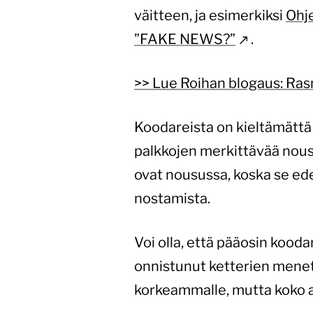
väitteen, ja esimerkiksi
Ohje
”FAKE NEWS?”
.
>> Lue Roihan blogaus: Ra
Koodareista on kieltämättä p
palkkojen merkittävää nous
ovat nousussa, koska se ede
nostamista.
Voi olla, että pääosin kooda
onnistunut ketterien menet
korkeammalle, mutta koko al