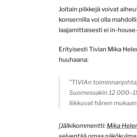
Joitain piikkejä voivat aih
konsernilla voi olla mahdol
laajamittaisesti ei in-hou
Erityisesti Tivian Mika He
huuhaana:
”TIVIAn toiminnanjohta
Suomessakin 12 000–15 
liikkuvat hänen mukaa
[Jälkikommentti:
Mika Helen
selventää omaa näkökulmaans