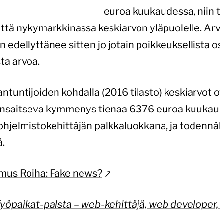
euroa kuukaudessa, niin 
ättä nykymarkkinassa keskiarvon yläpuolelle. A
ellyttänee sitten jo jotain poikkeuksellista o
ta arvoa.
antuntijoiden kohdalla (2016 tilasto) keskiarvot
 ansaitseva kymmenys tienaa 6376 euroa kuukaud
 ohjelmistokehittäjän palkkaluokkana, ja todennä
.
smus Roiha: Fake news?
yöpaikat-palsta – web-kehittäjä, web developer,