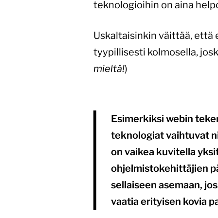
teknologioihin on aina helpo
Uskaltaisinkin väittää, ett
tyypillisesti kolmosella, josk
mieltä!
)
Esimerkiksi webin teke
teknologiat vaihtuvat ni
on vaikea kuvitella yksi
ohjelmistokehittäjien 
sellaiseen asemaan, jos
vaatia erityisen kovia p