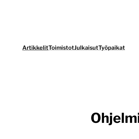
Siirry
suoraan
sisältöön
Artikkelit
Toimistot
Julkaisut
Työpaikat
Ohjelmi