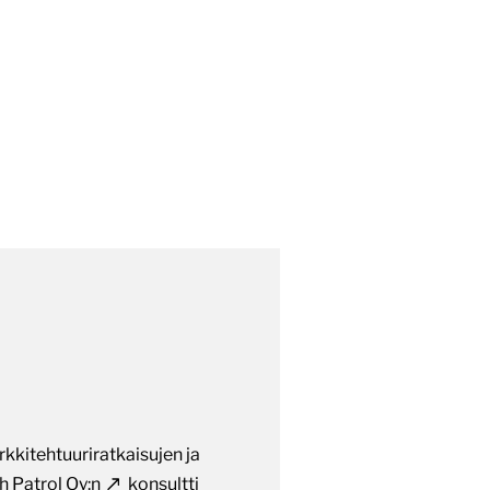
rkkitehtuuriratkaisujen ja
h Patrol Oy:n
konsultti