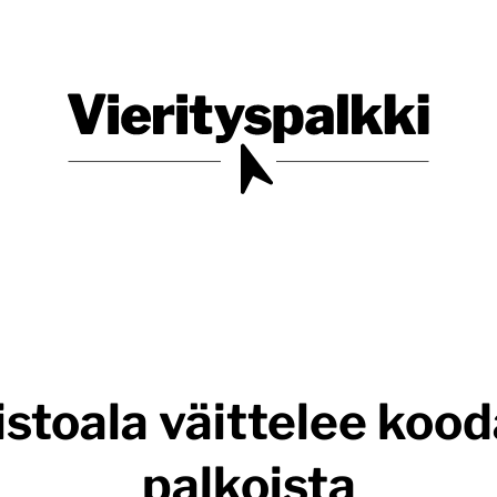
Blogi verkkopalveluiden uudistajille ja kehittäjille
Vierityspalkki.fi
stoala väittelee koo
palkoista