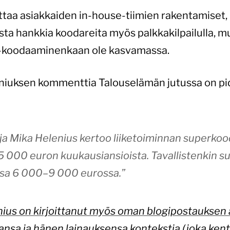
euttaa asiakkaiden in-house-tiimien rakentamiset
lista hankkia koodareita myös palkkakilpailulla, 
se-koodaaminenkaan ole kasvamassa.
leniuksen kommenttia Talouselämän jutussa on pid
ja Mika Helenius kertoo liiketoiminnan superko
000 euron kuukausiansioista. Tavallistenkin s
nsa 6 000–9 000 eurossa.”
ius on kirjoittanut myös oman blogipostauksen 
a ja hänen lainauksensa kontekstia (joka kentie