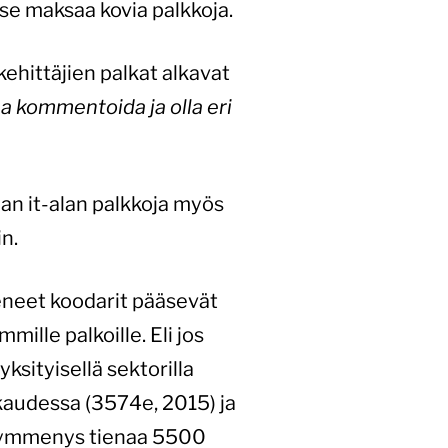
itse maksaa kovia palkkoja.
kehittäjien palkat alkavat
a kommentoida ja olla eri
aan it-alan palkkoja myös
in.
eneet koodarit pääsevät
mille palkoille. Eli jos
yksityisellä sektorilla
audessa (3574e, 2015) ja
kymmenys tienaa 5500