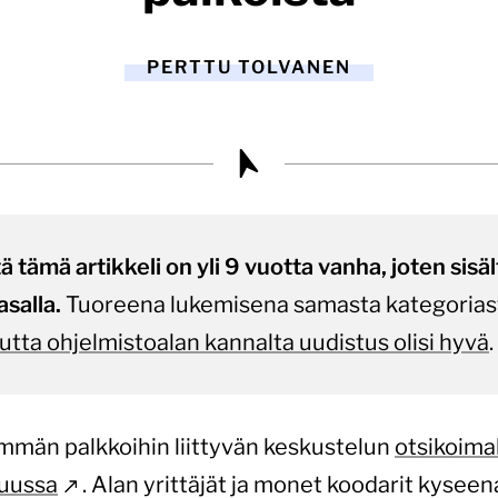
PERTTU TOLVANEN
tämä artikkeli on yli 9 vuotta vanha, joten sisältö
asalla.
Tuoreena lukemisena samasta kategorias
 mutta ohjelmistoalan kannalta uudistus olisi hyvä
.
immän palkkoihin liittyvän keskustelun
otsikoima
kuussa
. Alan yrittäjät ja monet koodarit kysee