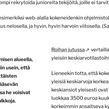
mpi rekrytoida junioreita tekijöitä, joille ei tarv
ä esimerkiksi web-alalla kokeneidenkin ohjelmisto
us nelosella, ja hyvin, hyvin harvoin viitosella. (
Sa
Roihan jutussa
vertaill
yleisiin keskiarvotilastoih
misen alueella,
in usein, että
Lieneekin totta, että kok
ttäisten
yleisiä keskiarvoja korkeam
pääsevän
keskiansiot yleisesti ovat 
sa he voisivat
luokkaa 3500 euroa kuuk
alkkoja.
korkeimmin ansaitseva 