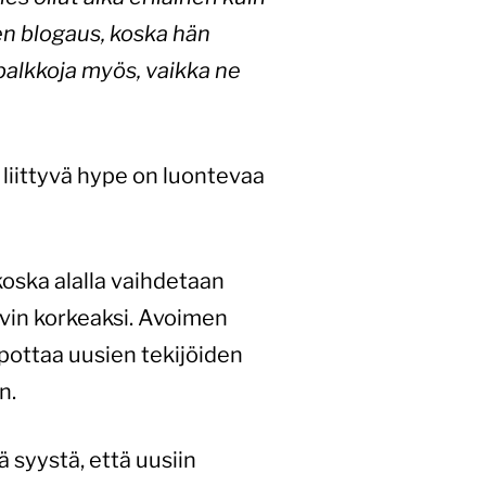
en blogaus, koska hän
a palkkoja myös, vaikka ne
 liittyvä hype on luontevaa
 koska alalla vaihdetaan
ovin korkeaksi. Avoimen
pottaa uusien tekijöiden
n.
ä syystä, että uusiin