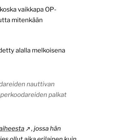
, koska vaikkapa OP-
mutta mitenkään
etty alalla melkoisena
odareiden nauttivan
uperkoodareiden palkat
aiheesta
, jossa hän
s ollut aika erilainen kuin