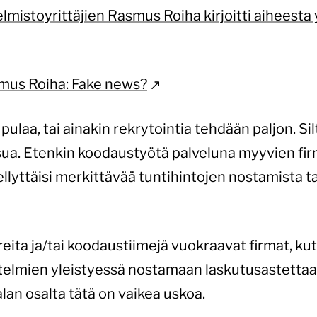
lmistoyrittäjien Rasmus Roiha kirjoitti aiheesta 
smus Roiha: Fake news?
ulaa, tai ainakin rekrytointia tehdään paljon. Silt
ua. Etenkin koodaustyötä palveluna myyvien fir
llyttäisi merkittävää tuntihintojen nostamista t
reita ja/tai koodaustiimejä vuokraavat firmat, ku
elmien yleistyessä nostamaan laskutusastettaan
an osalta tätä on vaikea uskoa.