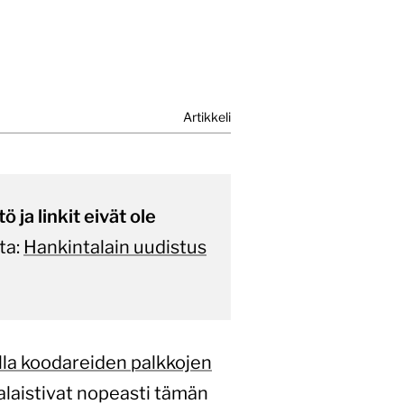
Artikkeli
 ja linkit eivät ole
ta:
Hankintalain uudistus
lla koodareiden palkkojen
nalaistivat nopeasti tämän