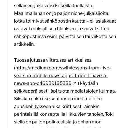
sellainen, joka voisi kokeilla tuollaista.
Maailmallahan on jo paljon niche-julkaisijoita,
jotka toimivat sähköpostin kautta – eli asiakkaat
ostavat maksullisen tilauksen, ja saavat sitten
sähköpostiinsa esim. päivittäisen tai viikottaisen
artikkelin.
Tuossa jutussa viitatussa artikkelissa
(
https://medium.com/swlh/lessons-from-five-
years-in-mobile-news-apps-1-don-t-have-a-
news-app-c46939195389
) käydään
seikkaperäisesti läpi tuota mediatalojen kulmaa.
Siksikin ehkä itse suhtaudun mediatalojen
appsikehitykseen aika kriittisesti, ainakin
perinteisillä konsepteilla liikkuvien tahojen. Toki
siellä on paljon poikkeuksia, ja onhan moni