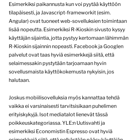
Esimerkiksi paikannusta kun voi pyytää käyttöön
tilapäisesti, ja Javascript-frameworkit (esim.
Angular) ovat tuoneet web-sovelluksien toimintaan
lisää nopeutta. Esimerkiksi R-Kioskin sivusto kysyy
käyttäjän sijaintia, jotta pystyy kertomaan lähimmän
R-Kioskin sijainnin nopeasti. Facebook ja Googlen
palvelut ovat taas hyviä esimerkkejä siitä, että
selaimessakin pystytään tarjoamaan hyvin
sovellusmaista käyttökokemusta nykyisin, jos
halutaan.
Joskus mobiilisovelluksia myös kannattaa tehdä
vaikka ei varsinaisesti tarvitsisikaan puhelimen
erityiskykyjä. Isot mediatalot lienevät tässä
poikkeuskategoriassa. YLE:n Uutisvahti ja
esimerkiksi Economistin Espresso ovat hyviä
esimerkkejä siitä, että pelkästään pääsy käyttäjän