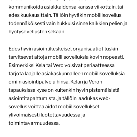
kommunikoida asiakkaidensa kanssa viikottain, tai
edes kuukausittain. Tällöin hyväkin mobiilisovellus
todennäköisesti vain hukkuisi sinne kaikkien pelien ja
hyötysovellusten sekaan.
Edes hyvin asiointikeskeiset organisaatiot tuskin
tarvitsevat aitoja mobiilisovelluksia kovin nopeasti.
Esimerkiksi Kela tai Vero voisivat periaatteessa
tarjota laajalle asiakaskunnalleen mobiilisovelluksia
omiin asiointipalveluihinsa. Kelan ja Veron
tapauksissa kyse on kuitenkin hyvin pistemäisistä
asiointitapahtumista, ja tällöin laadukas web-
sovellus voittaa aidot mobiilisovellukset
ylivoimaisesti luotettavuudessa ja
toimintavarmuudessa.