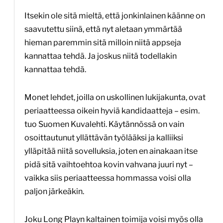
Itsekin ole sitä mieltä, että jonkinlainen käänne on
saavutettu siinä, että nyt aletaan ymmärtää
hieman paremmin sitä milloin niitä appseja
kannattaa tehdä. Ja joskus niitä todellakin
kannattaa tehdä.
Monet lehdet, joilla on uskollinen lukijakunta, ovat
periaatteessa oikein hyviä kandidaatteja – esim.
tuo Suomen Kuvalehti. Käytännössä on vain
osoittautunut yllättävän työlääksi ja kalliiksi
ylläpitää niitä sovelluksia, joten en ainakaan itse
pidä sitä vaihtoehtoa kovin vahvana juuri nyt –
vaikka siis periaatteessa hommassa voisi olla
paljon järkeäkin.
Joku Long Playn kaltainen toimija voisi myös olla