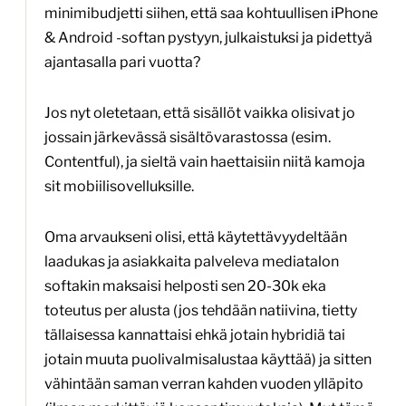
minimibudjetti siihen, että saa kohtuullisen iPhone
& Android -softan pystyyn, julkaistuksi ja pidettyä
ajantasalla pari vuotta?
Jos nyt oletetaan, että sisällöt vaikka olisivat jo
jossain järkevässä sisältövarastossa (esim.
Contentful), ja sieltä vain haettaisiin niitä kamoja
sit mobiilisovelluksille.
Oma arvaukseni olisi, että käytettävyydeltään
laadukas ja asiakkaita palveleva mediatalon
softakin maksaisi helposti sen 20-30k eka
toteutus per alusta (jos tehdään natiivina, tietty
tällaisessa kannattaisi ehkä jotain hybridiä tai
jotain muuta puolivalmisalustaa käyttää) ja sitten
vähintään saman verran kahden vuoden ylläpito