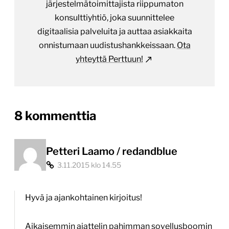
järjestelmätoimittajista riippumaton
konsulttiyhtiö, joka suunnittelee
digitaalisia palveluita ja auttaa asiakkaita
onnistumaan uudistushankkeissaan.
Ota
yhteyttä Perttuun!
on
8 kommenttia
“Milloin
mobiilisovelluksen
Petteri Laamo / redandblue
3.11.2015 klo 14.55
toteutus
on
Hyvä ja ajankohtainen kirjoitus!
järkevää?”
Aikaisemmin ajattelin pahimman sovellusboomin