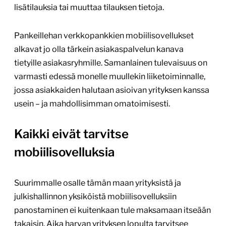
lisätilauksia tai muuttaa tilauksen tietoja.
Pankeillehan verkkopankkien mobiilisovellukset
alkavat jo olla tärkein asiakaspalvelun kanava
tietyille asiakasryhmille. Samanlainen tulevaisuus on
varmasti edessä monelle muullekin liiketoiminnalle,
jossa asiakkaiden halutaan asioivan yrityksen kanssa
usein – ja mahdollisimman omatoimisesti.
Kaikki eivät tarvitse
mobiilisovelluksia
Suurimmalle osalle tämän maan yrityksistä ja
julkishallinnon yksiköistä mobiilisovelluksiin
panostaminen ei kuitenkaan tule maksamaan itseään
takaisin. Aika harvan yrityksen lopulta tarvitsee