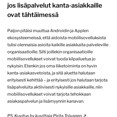
jos lisäpalvelut kanta-asiakkaille
ovat tähtäimessä
Paljon pitäisi muuttua Androidin ja Applen
ekosysteemeissä, että aidoista mobiilisovelluksista
tulisi olennaisia asioita kaikille asiakkaita palveleville
organisaatioille. Silti joillekin organisaatioille
mobiilisovellukset voivat tuoda kilpailuetua jo
nykyisin. Etenkin jos oma liiketoiminta on hyvin
kanta-asiakasvetoista, ja sitä aluetta halutaan
erityisesti kehittää – ja erityisesti jos halutaan tarjota
lisäpalveluita aktiivisesti nykyisille asiakkaille, niin
mobiilisovellukset voivat tarjota tehokkaan
asiakaspalvelun ja lisämyynnin kanavan.
PS. Kuvitus by
kuvittaja Pirita Tolvanen
.