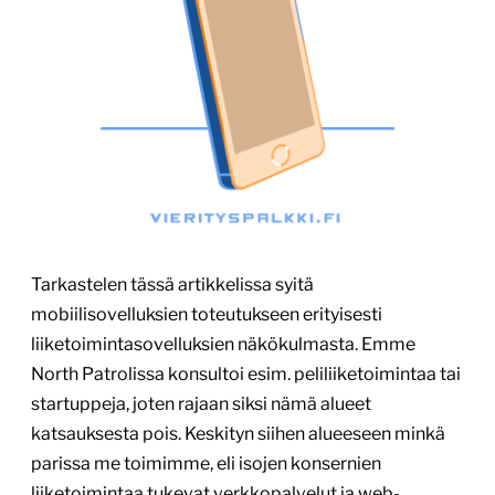
Tarkastelen tässä artikkelissa syitä
mobiilisovelluksien toteutukseen erityisesti
liiketoimintasovelluksien näkökulmasta. Emme
North Patrolissa konsultoi esim. peliliiketoimintaa tai
startuppeja, joten rajaan siksi nämä alueet
katsauksesta pois. Keskityn siihen alueeseen minkä
parissa me toimimme, eli isojen konsernien
liiketoimintaa tukevat verkkopalvelut ja web-