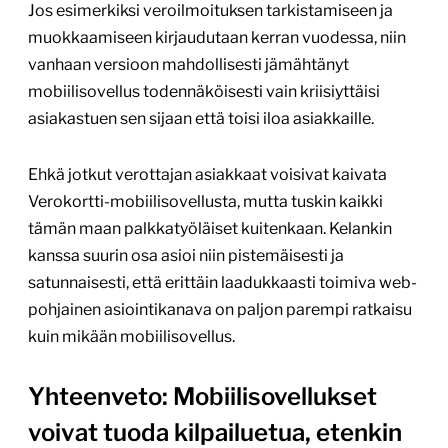
Jos esimerkiksi veroilmoituksen tarkistamiseen ja
muokkaamiseen kirjaudutaan kerran vuodessa, niin
vanhaan versioon mahdollisesti jämähtänyt
mobiilisovellus todennäköisesti vain kriisiyttäisi
asiakastuen sen sijaan että toisi iloa asiakkaille.
Ehkä jotkut verottajan asiakkaat voisivat kaivata
Verokortti-mobiilisovellusta, mutta tuskin kaikki
tämän maan palkkatyöläiset kuitenkaan. Kelankin
kanssa suurin osa asioi niin pistemäisesti ja
satunnaisesti, että erittäin laadukkaasti toimiva web-
pohjainen asiointikanava on paljon parempi ratkaisu
kuin mikään mobiilisovellus.
Yhteenveto: Mobiilisovellukset
voivat tuoda kilpailuetua, etenkin