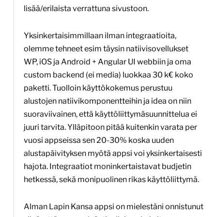
lisää/erilaista verrattuna sivustoon.
Yksinkertaisimmillaan ilman integraatioita,
olemme tehneet esim täysin natiivisovellukset
WP, iOS ja Android + Angular UI webbiin ja oma
custom backend (ei media) luokkaa 30 k€ koko
paketti. Tuolloin käyttökokemus perustuu
alustojen natiivikomponentteihin ja idea on niin
suoraviivainen, että käyttöliittymäsuunnittelua ei
juuri tarvita. Ylläpitoon pitää kuitenkin varata per
vuosi appseissa sen 20-30% koska uuden
alustapäivityksen myötä appsi voi yksinkertaisesti
hajota. Integraatiot moninkertaistavat budjetin
hetkessä, sekä monipuolinen rikas käyttöliittymä.
Alman Lapin Kansa appsi on mielestäni onnistunut