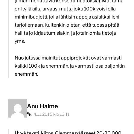
(ilman merkittäviä konseptimuutoksia). Mut tämä
on kyllä aika arvaus, mutta joku 100k voisi olla
minimibudjetti, jolla lähtisin appeja asiakkailleni
tarjoilemaan. Kuitenkin oletan, että tuossa pitää
hallita jo kirjautumisiakin, ja jotain omia tietoja
yms.
Nuo jutussa mainitut appiprojektit ovat varmasti
kaikki 100k ja enemmän, ja varmasti osa paljonkin
enemmän.
Anu Halme
4.11.2015 klo 13.11
Hyvä teksti, kiitos. Olemme päässeet 20-30.000