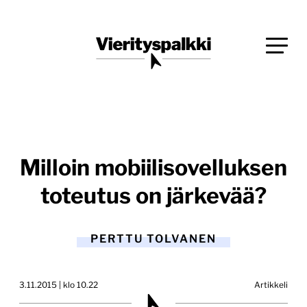
Siirry
Blogi verkkopalveluiden uudistajille ja kehittäjille
suoraan
Vierityspalkki.fi
sisältöön
Milloin mobiilisovelluksen
toteutus on järkevää?
PERTTU TOLVANEN
3.11.2015 | klo 10.22
Artikkeli