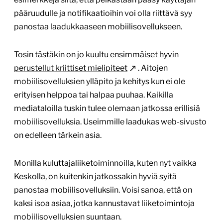
pääruudulle ja notifikaatioihin voi olla riittävä syy
panostaa laadukkaaseen mobiilisovellukseen.
Tosin tästäkin on jo kuultu
ensimmäiset hyvin
perustellut kriittiset mielipiteet
. Aitojen
mobiilisovelluksien ylläpito ja kehitys kun ei ole
erityisen helppoa tai halpaa puuhaa. Kaikilla
mediataloilla tuskin tulee olemaan jatkossa erillisiä
mobiilisovelluksia. Useimmille laadukas web-sivusto
on edelleen tärkein asia.
Monilla kuluttajaliiketoiminnoilla, kuten nyt vaikka
Keskolla, on kuitenkin jatkossakin hyviä syitä
panostaa mobiilisovelluksiin. Voisi sanoa, että on
kaksi isoa asiaa, jotka kannustavat liiketoimintoja
mobiilisovelluksien suuntaan.