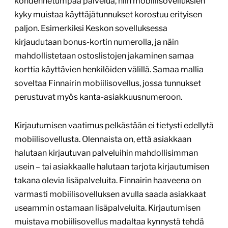
kohdennetumpaa palvelua, niin mobiilisovelluksien
kyky muistaa käyttäjätunnukset korostuu erityisen
paljon. Esimerkiksi Keskon sovelluksessa
kirjaudutaan bonus-kortin numerolla, ja näin
mahdollistetaan ostoslistojen jakaminen samaa
korttia käyttävien henkilöiden välillä. Samaa mallia
soveltaa Finnairin mobiilisovellus, jossa tunnukset
perustuvat myös kanta-asiakkuusnumeroon.
Kirjautumisen vaatimus pelkästään ei tietysti edellytä
mobiilisovellusta. Olennaista on, että asiakkaan
halutaan kirjautuvan palveluihin mahdollisimman
usein – tai asiakkaalle halutaan tarjota kirjautumisen
takana olevia lisäpalveluita. Finnairin haaveena on
varmasti mobiilisovelluksen avulla saada asiakkaat
useammin ostamaan lisäpalveluita. Kirjautumisen
muistava mobiilisovellus madaltaa kynnystä tehdä