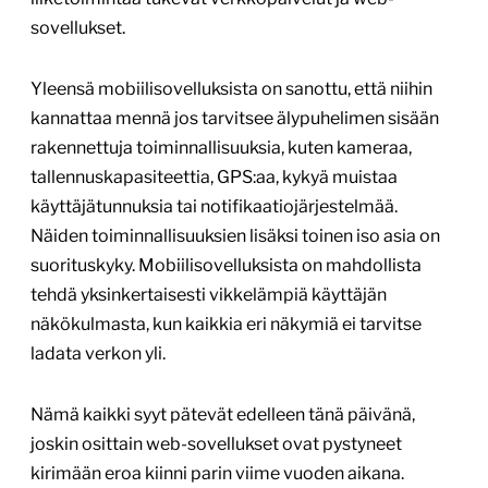
sovellukset.
Yleensä mobiilisovelluksista on sanottu, että niihin
kannattaa mennä jos tarvitsee älypuhelimen sisään
rakennettuja toiminnallisuuksia, kuten kameraa,
tallennuskapasiteettia, GPS:aa, kykyä muistaa
käyttäjätunnuksia tai notifikaatiojärjestelmää.
Näiden toiminnallisuuksien lisäksi toinen iso asia on
suorituskyky. Mobiilisovelluksista on mahdollista
tehdä yksinkertaisesti vikkelämpiä käyttäjän
näkökulmasta, kun kaikkia eri näkymiä ei tarvitse
ladata verkon yli.
Nämä kaikki syyt pätevät edelleen tänä päivänä,
joskin osittain web-sovellukset ovat pystyneet
kirimään eroa kiinni parin viime vuoden aikana.