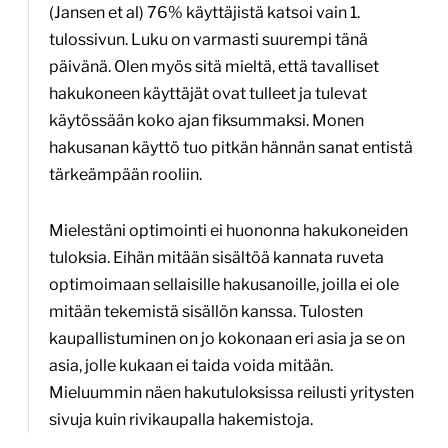
(Jansen et al) 76% käyttäjistä katsoi vain 1.
tulossivun. Luku on varmasti suurempi tänä
päivänä. Olen myös sitä mieltä, että tavalliset
hakukoneen käyttäjät ovat tulleet ja tulevat
käytössään koko ajan fiksummaksi. Monen
hakusanan käyttö tuo pitkän hännän sanat entistä
tärkeämpään rooliin.
Mielestäni optimointi ei huononna hakukoneiden
tuloksia. Eihän mitään sisältöä kannata ruveta
optimoimaan sellaisille hakusanoille, joilla ei ole
mitään tekemistä sisällön kanssa. Tulosten
kaupallistuminen on jo kokonaan eri asia ja se on
asia, jolle kukaan ei taida voida mitään.
Mieluummin näen hakutuloksissa reilusti yritysten
sivuja kuin rivikaupalla hakemistoja.