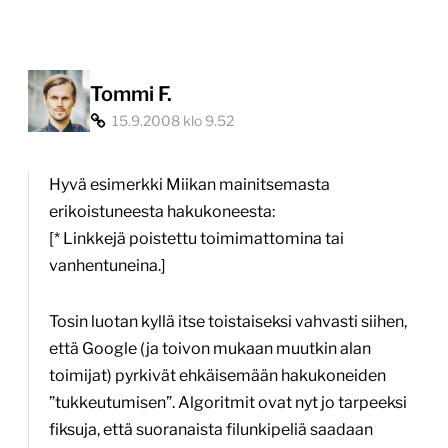
hakukenttä,
mitä
siitä
Tommi F.
15.9.2008 klo 9.52
seuraa?”
Hyvä esimerkki Miikan mainitsemasta
erikoistuneesta hakukoneesta:
[* Linkkejä poistettu toimimattomina tai
vanhentuneina.]
Tosin luotan kyllä itse toistaiseksi vahvasti siihen,
että Google (ja toivon mukaan muutkin alan
toimijat) pyrkivät ehkäisemään hakukoneiden
”tukkeutumisen”. Algoritmit ovat nyt jo tarpeeksi
fiksuja, että suoranaista filunkipeliä saadaan