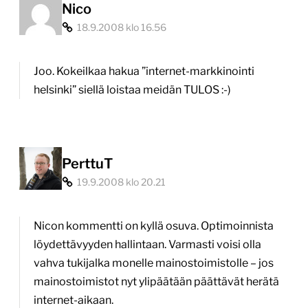
Nico
18.9.2008 klo 16.56
Joo. Kokeilkaa hakua ”internet-markkinointi
helsinki” siellä loistaa meidän TULOS :-)
PerttuT
19.9.2008 klo 20.21
Nicon kommentti on kyllä osuva. Optimoinnista
löydettävyyden hallintaan. Varmasti voisi olla
vahva tukijalka monelle mainostoimistolle – jos
mainostoimistot nyt ylipäätään päättävät herätä
internet-aikaan.