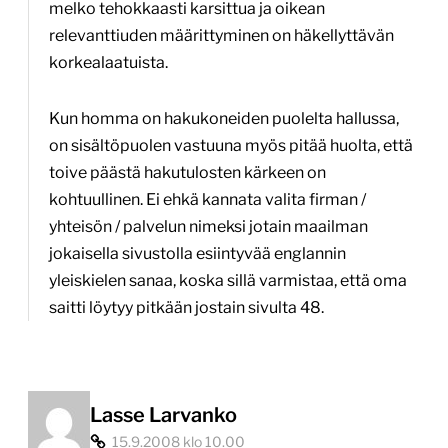
melko tehokkaasti karsittua ja oikean
relevanttiuden määrittyminen on häkellyttävän
korkealaatuista.
Kun homma on hakukoneiden puolelta hallussa,
on sisältöpuolen vastuuna myös pitää huolta, että
toive päästä hakutulosten kärkeen on
kohtuullinen. Ei ehkä kannata valita firman /
yhteisön / palvelun nimeksi jotain maailman
jokaisella sivustolla esiintyvää englannin
yleiskielen sanaa, koska sillä varmistaa, että oma
saitti löytyy pitkään jostain sivulta 48.
Lasse Larvanko
15.9.2008 klo 10.00