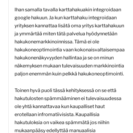
Ihan samalla tavalla karttahakuakin integroidaan
google hakuun. Ja kun karttahaku integroidaan
yrityksen kannattaa lisätä oma yritys karttahakuun
ja ymmärtää miten tätä palvelua hyödynnetään
hakukonemarkkinoinnissa. Tämä ei ole
hakukoneoptimointia vaan kokonaisvaltaisempaa
hakukonenäkyvyyden hallintaa ja se on minun
näkemyksen mukaan tulevaisuuden markkinointia
paljon enemmän kuin pelkkä hakukoneoptimointi.
Toinen hyvä puoli tässä kehityksessä on se että
hakutulosten spämmääminen ei tulevaisuudessa
ole yhtä kannattavaa kun kaupalliset haut
erotellaan infromatiivisista. Kaupallisia
hakutuloksia on vaikea spämmätä jos niihin
mukaanpääsy edellyttää manuaalisia