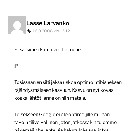
Lasse Larvanko
16.9.2008 klo 13.12
Ei kai siihen kahta vuotta mene…
:P
Tosissaan en silti jaksa uskoa optimointibisneksen
räjähdysmäiseen kasvuun. Kasvu on nyt kovaa
koska lähtötilanne on niin matala.
Toisekseen Google ei ole optimoijille millään
tavoin tilivelvollinen, joten jatkossakin tulemme
näkemään heilahteluja hakutuloksissa, jotka