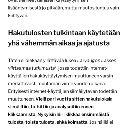
ovat tienneet tällaisen käyttäytymisen
lisääntymisestä jo pitkään, mutta muutos tuntuu vain
kiihtyvän.
Hakutulosten tulkintaan käytetään
yhä vähemmän aikaa ja ajatusta
Täten ei olekaan yllättävää lukea
Larvangon Lassen
viittaamaa tutkimusta
*, jossa todettiin internet-
käyttäjien hakukäyttäytymisen muuttuneen varsin
merkittävästi muutaman viime vuoden aikana.
Erityisesti internet-käyttäjien silmäilytavan todettiin
muuttuneen.
Vielä pari vuotta sitten hakutuloksia
silmäiltiin, tutkittiin ja analysoitiin ennen
klikkaamista. Nykyisin hiiri klikkaa ensimmäistä
tulosta, toista tulosta, ehkä kolmatta.
Jos näillä ei