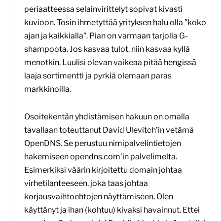
periaatteessa selainvirittelyt sopivat kivasti
kuvioon. Tosin ihmetyttää yrityksen halu olla ”koko
ajan ja kaikkialla”. Pian on varmaan tarjolla G-
shampoota. Jos kasvaa tulot, niin kasvaa kyllä
menotkin. Luulisi olevan vaikeaa pitää hengissä
laaja sortimentti ja pyrkiä olemaan paras
markkinoilla.
Osoitekentän yhdistämisen hakuun on omalla
tavallaan toteuttanut David Ulevitch’in vetämä
OpenDNS. Se perustuu nimipalvelintietojen
hakemiseen opendns.com’in palvelimelta.
Esimerkiksi väärin kirjoitettu domain johtaa
virhetilanteeseen, joka taas johtaa
korjausvaihtoehtojen näyttämiseen. Olen
käyttänyt ja ihan (kohtuu) kivaksi havainnut. Ettei