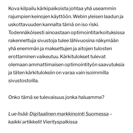
Kova kilpailu kärkipaikoista johtaa yhä useammin
rajumpien keinojen käyttöön. Webin yleisen laadun ja
uskottavuuden kannalta tämä on iso riski.
Todennäköisesti ainoastaan optimointitarkoituksissa
rakennettuja sivustoja tulee lähivuosina näkymään
yhä enemmän ja maksettujen ja aitojen tulosten
erottaminen vaikeutuu. Kärkitulokset tulevat
olemaan ammattimaisen optimointityön saavutuksia
ja täten kärkituloksiin on varaa vain isoimmilla
sivustostoilla.
Onko tämä se tulevaisuus jonka haluamme?
Lue lisää:
Digitaalinen markkinointi Suomessa
–
kaikki artikkelit Vierityspalkissa