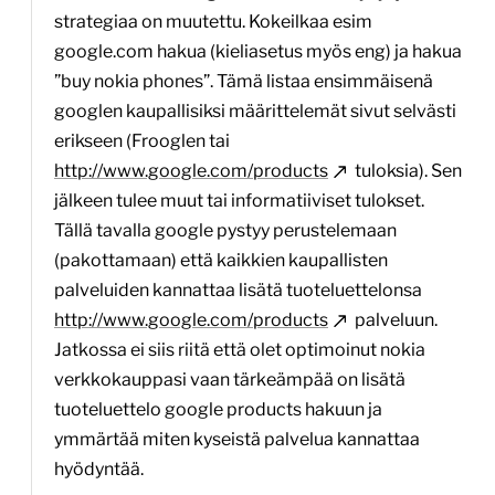
strategiaa on muutettu. Kokeilkaa esim
google.com hakua (kieliasetus myös eng) ja hakua
”buy nokia phones”. Tämä listaa ensimmäisenä
googlen kaupallisiksi määrittelemät sivut selvästi
erikseen (Frooglen tai
http://www.google.com/products
tuloksia). Sen
jälkeen tulee muut tai informatiiviset tulokset.
Tällä tavalla google pystyy perustelemaan
(pakottamaan) että kaikkien kaupallisten
palveluiden kannattaa lisätä tuoteluettelonsa
http://www.google.com/products
palveluun.
Jatkossa ei siis riitä että olet optimoinut nokia
verkkokauppasi vaan tärkeämpää on lisätä
tuoteluettelo google products hakuun ja
ymmärtää miten kyseistä palvelua kannattaa
hyödyntää.