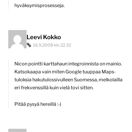
hyväksymisprosesseja.
Leevi Kokko
16.9.2008 klo 22.32
Nicon pointti karttahaun integroinnista on mainio.
Katsokaapa vain miten Google tuuppaa Maps-
tuloksia hakutulossivulleen Suomessa, melkolailla
eri frekvenssillä kuin vielä tovi sitten.
Pitää pysyä hereillä :-)