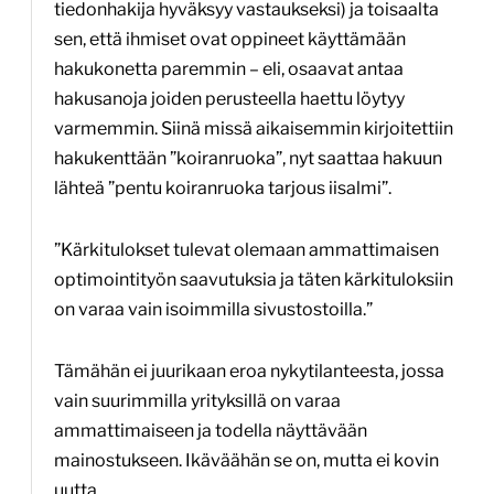
tiedonhakija hyväksyy vastaukseksi) ja toisaalta
sen, että ihmiset ovat oppineet käyttämään
hakukonetta paremmin – eli, osaavat antaa
hakusanoja joiden perusteella haettu löytyy
varmemmin. Siinä missä aikaisemmin kirjoitettiin
hakukenttään ”koiranruoka”, nyt saattaa hakuun
lähteä ”pentu koiranruoka tarjous iisalmi”.
”Kärkitulokset tulevat olemaan ammattimaisen
optimointityön saavutuksia ja täten kärkituloksiin
on varaa vain isoimmilla sivustostoilla.”
Tämähän ei juurikaan eroa nykytilanteesta, jossa
vain suurimmilla yrityksillä on varaa
ammattimaiseen ja todella näyttävään
mainostukseen. Ikäväähän se on, mutta ei kovin
uutta.