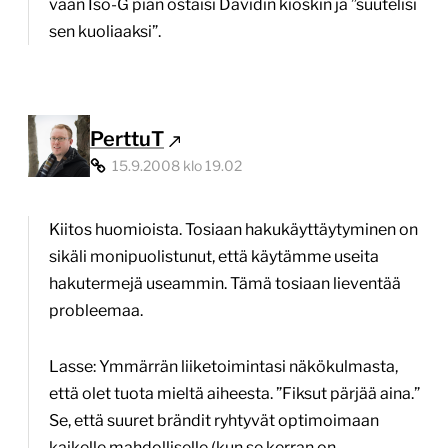
vaan Iso-G pian ostaisi Davidin kioskin ja ”suutelisi
sen kuoliaaksi”.
PerttuT
15.9.2008 klo 19.02
Kiitos huomioista. Tosiaan hakukäyttäytyminen on
sikäli monipuolistunut, että käytämme useita
hakutermejä useammin. Tämä tosiaan lieventää
probleemaa.
Lasse: Ymmärrän liiketoimintasi näkökulmasta,
että olet tuota mieltä aiheesta. ”Fiksut pärjää aina.”
Se, että suuret brändit ryhtyvät optimoimaan
kaikelle mahdolliselle (kun se kerran on