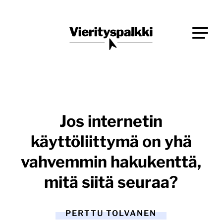
Siirry
Blogi verkkopalveluiden uudistajille ja kehittäjille
suoraan
Vierityspalkki.fi
sisältöön
Jos internetin
käyttöliittymä on yhä
vahvemmin hakukenttä,
mitä siitä seuraa?
PERTTU TOLVANEN