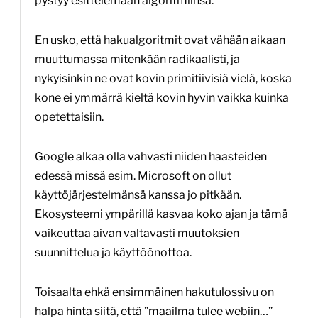
pystyy esittelemään algoritmiinsä.
En usko, että hakualgoritmit ovat vähään aikaan
muuttumassa mitenkään radikaalisti, ja
nykyisinkin ne ovat kovin primitiivisiä vielä, koska
kone ei ymmärrä kieltä kovin hyvin vaikka kuinka
opetettaisiin.
Google alkaa olla vahvasti niiden haasteiden
edessä missä esim. Microsoft on ollut
käyttöjärjestelmänsä kanssa jo pitkään.
Ekosysteemi ympärillä kasvaa koko ajan ja tämä
vaikeuttaa aivan valtavasti muutoksien
suunnittelua ja käyttöönottoa.
Toisaalta ehkä ensimmäinen hakutulossivu on
halpa hinta siitä, että ”maailma tulee webiin…”