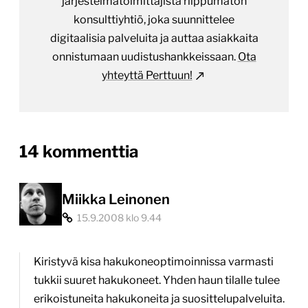
järjestelmätoimittajista riippumaton
konsulttiyhtiö, joka suunnittelee
digitaalisia palveluita ja auttaa asiakkaita
onnistumaan uudistushankkeissaan.
Ota
yhteyttä Perttuun!
on
14 kommenttia
“Jos
internetin
Miikka Leinonen
15.9.2008 klo 9.44
käyttöliittymä
on
Kiristyvä kisa hakukoneoptimoinnissa varmasti
yhä
tukkii suuret hakukoneet. Yhden haun tilalle tulee
vahvemmin
erikoistuneita hakukoneita ja suosittelupalveluita.