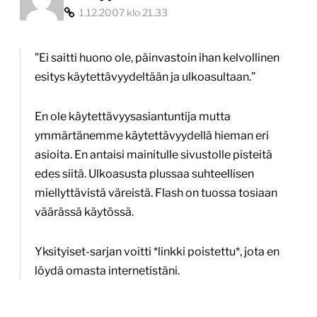
1.12.2007 klo 21.33
”Ei saitti huono ole, päinvastoin ihan kelvollinen
esitys käytettävyydeltään ja ulkoasultaan.”
En ole käytettävyysasiantuntija mutta
ymmärtänemme käytettävyydellä hieman eri
asioita. En antaisi mainitulle sivustolle pisteitä
edes siitä. Ulkoasusta plussaa suhteellisen
miellyttävistä väreistä. Flash on tuossa tosiaan
väärässä käytössä.
Yksityiset-sarjan voitti *linkki poistettu*, jota en
löydä omasta internetistäni.