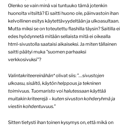
Olenko se vain minä vai tuntuuko tämä jotenkin
huonolta vitsiltä? Ei saitti huono ole, päinvastoin ihan
kelvollinen esitys käytettävyydeltään ja ulkoasultaan.
Mutta miksi se on toteutettu flashilla täysin? Saitilla ei
edes hyödynnetä mitään sellaista mitä ei oikealla
html-sivustolla saataisi aikaiseksi. Ja miten tällainen
saitti päätyi muka ”suomen parhaaksi
verkkosivuksi”?
Valintakriteereinähän*
olivat siis: ”
…sivustojen
ulkoasu, sisältö, käytön helppous ja tekninen
toimivuus. Tuomaristo voi halutessaan käyttää
muitakin kriteerejä – kuten sivuston kohderyhmä ja
viestin kohdentuvuus.
”
Sitten tietysti ihan toinen kysymys on, että mikä on