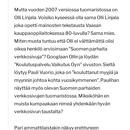
Mutta vuoden 2007 versiossa tuomaristossa on
Olli Linjala. Voisiko kyseessä olla sama Olli Linjala
joka opetti mainosten tekstausta Vaasan
kauppaoppilaitoksessa 80-luvulla? Sama mies.
Miten musta tuntuu että Olli ei välttämättä olisi
oikea henkilö arvioimaan ”Suomen parhaita
verkkosivuja”? Googlaan Ollin ja löydän
”Koulutuspalvelu Vaikutus Oy:n” sivuston. Sieltä
löytyy Pauli Vuorio, joka on ”kouluttanut myyjiä ja
myynnin johtoa kohta vuosikymmenen”, Paulihan
näyttää myös olevan Suomen parhaiden
verkkosivujen tuomaristossa. Miksiköhän en
muista kumpaakaan nimeä yhdenkään hyvän
verkkosivun taustalta?
Pari ammattilaistakin näkyy erehtyneen