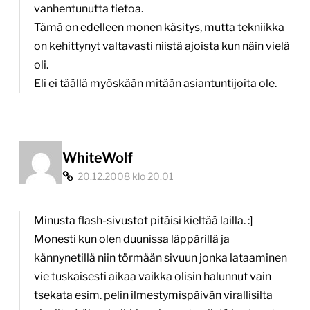
vanhentunutta tietoa.
Tämä on edelleen monen käsitys, mutta tekniikka
on kehittynyt valtavasti niistä ajoista kun näin vielä
oli.
Eli ei täällä myöskään mitään asiantuntijoita ole.
WhiteWolf
20.12.2008 klo 20.01
Minusta flash-sivustot pitäisi kieltää lailla. :]
Monesti kun olen duunissa läppärillä ja
kännynetillä niin törmään sivuun jonka lataaminen
vie tuskaisesti aikaa vaikka olisin halunnut vain
tsekata esim. pelin ilmestymispäivän virallisilta