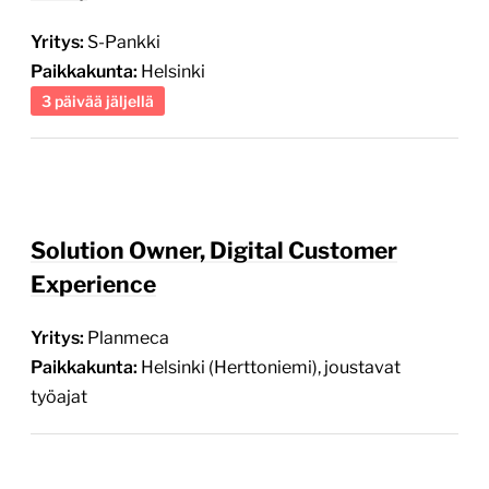
Yritys:
S-Pankki
Paikkakunta:
Helsinki
3 päivää jäljellä
Solution Owner, Digital Customer
Experience
Yritys:
Planmeca
Paikkakunta:
Helsinki (Herttoniemi), joustavat
työajat