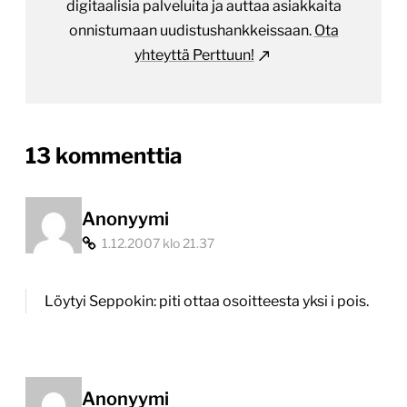
digitaalisia palveluita ja auttaa asiakkaita
onnistumaan uudistushankkeissaan.
Ota
yhteyttä Perttuun!
on
13 kommenttia
“Komediaa:
Suomen
Anonyymi
1.12.2007 klo 21.37
parhaat
verkkosivut”
Löytyi Seppokin: piti ottaa osoitteesta yksi i pois.
Anonyymi