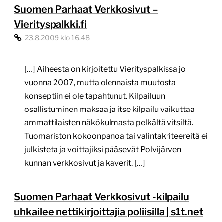
Suomen Parhaat Verkkosivut –
Vierityspalkki.fi
23.8.2009 klo 16.48
[…] Aiheesta on kirjoitettu Vierityspalkissa jo
vuonna 2007, mutta olennaista muutosta
konseptiin ei ole tapahtunut. Kilpailuun
osallistuminen maksaa ja itse kilpailu vaikuttaa
ammattilaisten näkökulmasta pelkältä vitsiltä.
Tuomariston kokoonpanoa tai valintakriteereitä ei
julkisteta ja voittajiksi pääsevät Polvijärven
kunnan verkkosivut ja kaverit. […]
Suomen Parhaat Verkkosivut -kilpailu
uhkailee nettikirjoittajia poliisilla | s1t.net