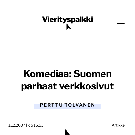
Siirry
Blogi verkkopalveluiden uudistajille ja kehittäjille
suoraan
Vierityspalkki.fi
sisältöön
Komediaa: Suomen
parhaat verkkosivut
PERTTU TOLVANEN
1.12.2007 | klo 16.51
Artikkeli