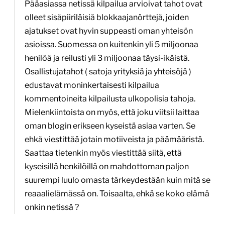
Pääasiassa netissä kilpailua arvioivat tahot ovat
olleet sisäpiiriläisiä blokkaajanörttejä, joiden
ajatukset ovat hyvin suppeasti oman yhteisön
asioissa. Suomessa on kuitenkin yli 5 miljoonaa
henilöä ja reilusti yli 3 miljoonaa täysi-ikäistä.
Osallistujatahot ( satoja yrityksiä ja yhteisöjä )
edustavat moninkertaisesti kilpailua
kommentoineita kilpailusta ulkopolisia tahoja.
Mielenkiintoista on myös, että joku viitsii laittaa
oman blogin erikseen kyseistä asiaa varten. Se
ehkä viestittää jotain motiiveista ja päämääristä.
Saattaa tietenkin myös viestittää siitä, että
kyseisillä henkilöillä on mahdottoman paljon
suurempi luulo omasta tärkeydestään kuin mitä se
reaaalielämässä on. Toisaalta, ehkä se koko elämä
onkin netissä ?