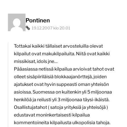
Pontinen
19.12.2007 klo 20.01
Tottakai kaikki tällaiset arvosteluilla olevat
kilpailut ovat makukilpailuita. Niitä ovat kaikki
missikisat, idols jne…
Pääasiassa netissä kilpailua arvioivat tahot ovat
olleet sisäpiiriläisiä blokkaajanörttejä, joiden
ajatukset ovat hyvin suppeasti oman yhteisön
asioissa. Suomessa on kuitenkin yli 5 miljoonaa
henkilöä ja reilusti yli 3 miljoonaa täysi-ikäistä.
Osallistujatahot ( satoja yrityksiä ja yhteisöjä )
edustavat moninkertaisesti kilpailua
kommentoineita kilpailusta ulkopolisia tahoja.