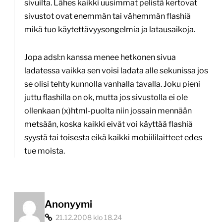
sivuilta. Lähes kaikki uusimmat pelistä kertovat
sivustot ovat enemmän tai vähemmän flashiä
mikä tuo käytettävyysongelmia ja latausaikoja.
Jopa adsl:n kanssa menee hetkonen sivua
ladatessa vaikka sen voisi ladata alle sekunissa jos
se olisi tehty kunnolla vanhalla tavalla. Joku pieni
juttu flashilla on ok, mutta jos sivustolla ei ole
ollenkaan (x)html-puolta niin jossain mennään
metsään, koska kaikki eivät voi käyttää flashiä
syystä tai toisesta eikä kaikki mobiililaitteet edes
tue moista.
Anonyymi
21.12.2008 klo 18.24