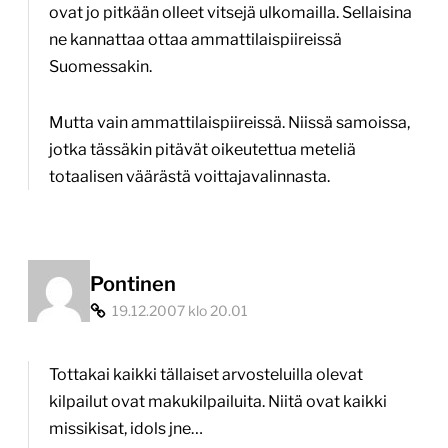
ovat jo pitkään olleet vitsejä ulkomailla. Sellaisina
ne kannattaa ottaa ammattilaispiireissä
Suomessakin.
Mutta vain ammattilaispiireissä. Niissä samoissa,
jotka tässäkin pitävät oikeutettua meteliä
totaalisen väärästä voittajavalinnasta.
Pontinen
19.12.2007 klo 20.01
Tottakai kaikki tällaiset arvosteluilla olevat
kilpailut ovat makukilpailuita. Niitä ovat kaikki
missikisat, idols jne…