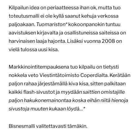
Kilpailun idea on periaatteessa ihan ok, mutta tuo
toteutusmalli ei ole kyllä saanut kehuja verkossa
paljoakaan.
Tuomariston*
kokoonpanokin tuntuu
aavistuksen kirjavalta ja osallistuneissa saiteissa on
harvinaisen laaja hajonta. Lisäksi vuonna 2008 on
vielä tulossa uusi kisa.
Markkinointitempauksena tuo kilpailu on tietysti
nokkela veto Viestintätoimisto Coperdialta. Kerätään
paljon rahaa järjestämällä kiva kisa, sitten palkitaan
kaikki flash-sivustot ja
myydään saittien omistajille
paljon hakukonemainontaa koska eihän niitä hienoja
sivustoja muuten kukaan löydä…*
Bisnesmalli valitettavasti tämäkin.