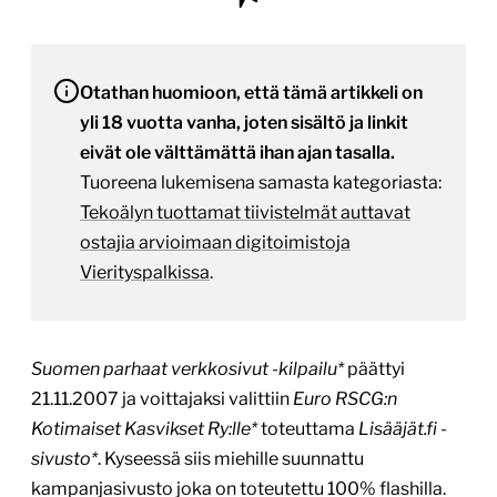
Otathan huomioon, että tämä artikkeli on
yli 18 vuotta vanha, joten sisältö ja linkit
eivät ole välttämättä ihan ajan tasalla.
Tuoreena lukemisena samasta kategoriasta:
Tekoälyn tuottamat tiivistelmät auttavat
ostajia arvioimaan digitoimistoja
Vierityspalkissa
.
Suomen parhaat verkkosivut -kilpailu*
päättyi
21.11.2007 ja voittajaksi valittiin
Euro RSCG:n
Kotimaiset Kasvikset Ry:lle*
toteuttama
Lisääjät.fi -
sivusto*
. Kyseessä siis miehille suunnattu
kampanjasivusto joka on toteutettu 100% flashilla.