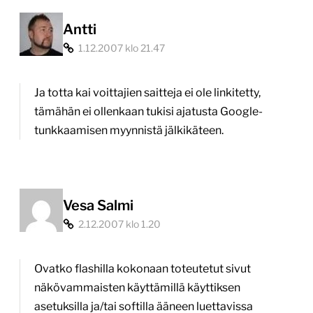
Antti
1.12.2007 klo 21.47
Ja totta kai voittajien saitteja ei ole linkitetty,
tämähän ei ollenkaan tukisi ajatusta Google-
tunkkaamisen myynnistä jälkikäteen.
Vesa Salmi
2.12.2007 klo 1.20
Ovatko flashilla kokonaan toteutetut sivut
näkövammaisten käyttämillä käyttiksen
asetuksilla ja/tai softilla ääneen luettavissa