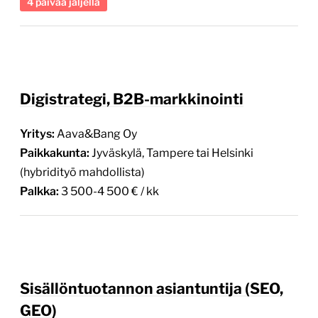
4 päivää jäljellä
Digistrategi, B2B-markkinointi
Yritys:
Aava&Bang Oy
Paikkakunta:
Jyväskylä, Tampere tai Helsinki
(hybridityö mahdollista)
Palkka:
3 500-4 500 € / kk
Sisällöntuotannon asiantuntija (SEO,
GEO)