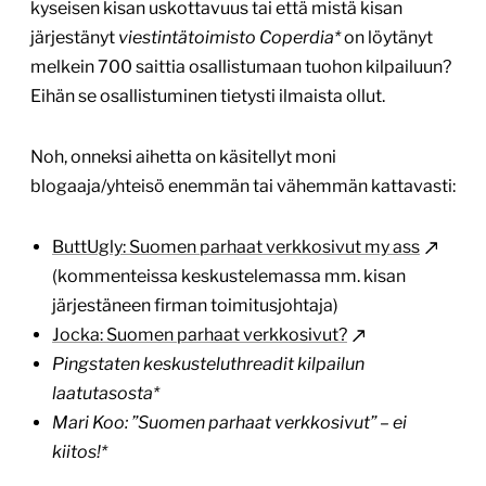
kyseisen kisan uskottavuus tai että mistä kisan
järjestänyt
viestintätoimisto Coperdia*
on löytänyt
melkein 700 saittia osallistumaan tuohon kilpailuun?
Eihän se osallistuminen tietysti ilmaista ollut.
Noh, onneksi aihetta on käsitellyt moni
blogaaja/yhteisö enemmän tai vähemmän kattavasti:
ButtUgly: Suomen parhaat verkkosivut my ass
(kommenteissa keskustelemassa mm. kisan
järjestäneen firman toimitusjohtaja)
Jocka: Suomen parhaat verkkosivut?
Pingstaten keskusteluthreadit kilpailun
laatutasosta*
Mari Koo: ”Suomen parhaat verkkosivut” – ei
kiitos!*