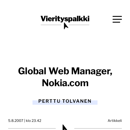
Siirry
Blogi verkkopalveluiden uudistajille ja kehittäjille
suoraan
Vierityspalkki.fi
sisältöön
Global Web Manager,
Nokia.com
PERTTU TOLVANEN
5.8.2007 | klo 23.42
Artikkeli