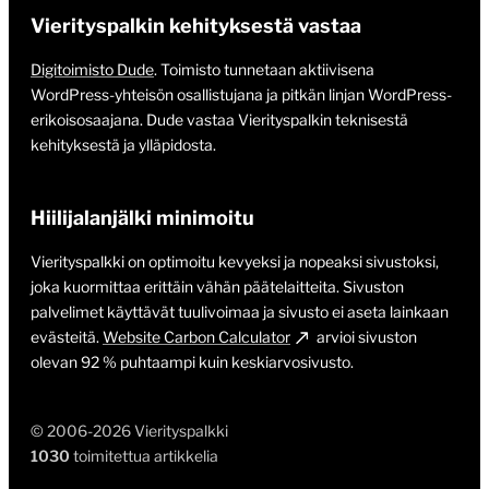
Vierityspalkin kehityksestä vastaa
Digitoimisto Dude
. Toimisto tunnetaan aktiivisena
WordPress-yhteisön osallistujana ja pitkän linjan WordPress-
erikoisosaajana. Dude vastaa Vierityspalkin teknisestä
kehityksestä ja ylläpidosta.
Hiilijalanjälki minimoitu
Vierityspalkki on optimoitu kevyeksi ja nopeaksi sivustoksi,
joka kuormittaa erittäin vähän päätelaitteita. Sivuston
palvelimet käyttävät tuulivoimaa ja sivusto ei aseta lainkaan
evästeitä.
Website Carbon Calculator
arvioi sivuston
olevan 92 % puhtaampi kuin keskiarvosivusto.
© 2006-2026 Vierityspalkki
1030
toimitettua artikkelia