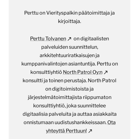
Perttu on Vierityspalkin päätoimittaja ja
kirjoittaja.
Perttu Tolvanen
on digitaalisten
palveluiden suunnittelun,
arkkitehtuuriratkaisujen ja
kumppanivalintojen asiantuntija. Perttu on
konsulttiyhtiö
North Patrol Oy:n
konsultti ja toinen perustaja. North Patrol
on digitoimistoista ja
järjestelmätoimittajista riippumaton
konsulttiyhtiö, joka suunnittelee
digitaalisia palveluita ja auttaa asiakkaita
onnistumaan uudistushankkeissaan.
Ota
yhteyttä Perttuun!