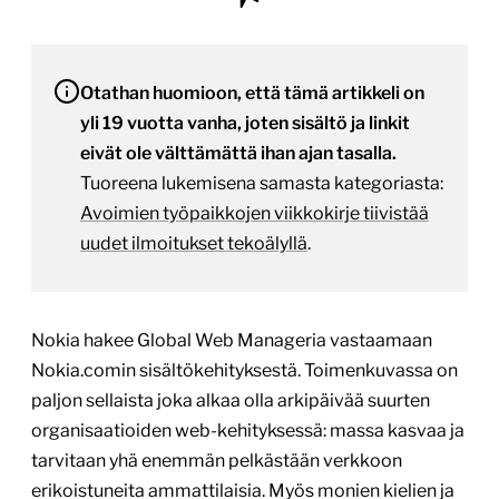
Otathan huomioon, että tämä artikkeli on
yli 19 vuotta vanha, joten sisältö ja linkit
eivät ole välttämättä ihan ajan tasalla.
Tuoreena lukemisena samasta kategoriasta:
Avoimien työpaikkojen viikkokirje tiivistää
uudet ilmoitukset tekoälyllä
.
Nokia hakee Global Web Manageria vastaamaan
Nokia.comin sisältökehityksestä. Toimenkuvassa on
paljon sellaista joka alkaa olla arkipäivää suurten
organisaatioiden web-kehityksessä: massa kasvaa ja
tarvitaan yhä enemmän pelkästään verkkoon
erikoistuneita ammattilaisia. Myös monien kielien ja