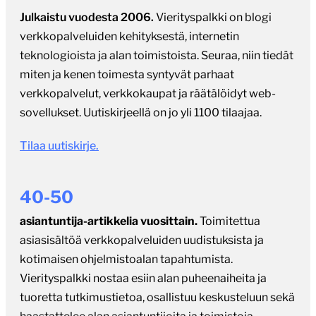
Julkaistu vuodesta 2006.
Vierityspalkki on blogi
verkkopalveluiden kehityksestä, internetin
teknologioista ja alan toimistoista. Seuraa, niin tiedät
miten ja kenen toimesta syntyvät parhaat
verkkopalvelut, verkkokaupat ja räätälöidyt web-
sovellukset. Uutiskirjeellä on jo yli 1100 tilaajaa.
Tilaa uutiskirje.
40-50
asiantuntija-artikkelia vuosittain.
Toimitettua
asiasisältöä verkkopalveluiden uudistuksista ja
kotimaisen ohjelmistoalan tapahtumista.
Vierityspalkki nostaa esiin alan puheenaiheita ja
tuoretta tutkimustietoa, osallistuu keskusteluun sekä