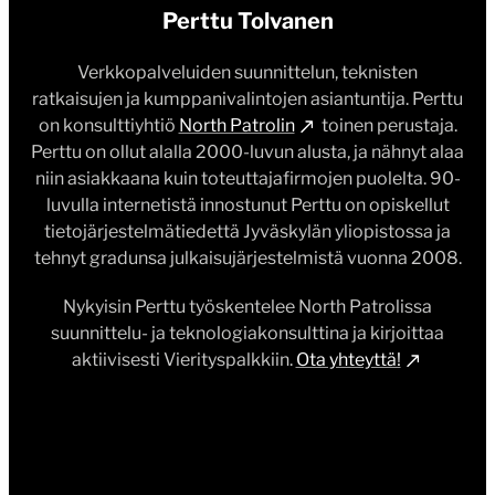
Perttu Tolvanen
Verkkopalveluiden suunnittelun, teknisten
ratkaisujen ja kumppanivalintojen asiantuntija. Perttu
on konsulttiyhtiö
North Patrolin
toinen perustaja.
Perttu on ollut alalla 2000-luvun alusta, ja nähnyt alaa
niin asiakkaana kuin toteuttajafirmojen puolelta. 90-
luvulla internetistä innostunut Perttu on opiskellut
tietojärjestelmätiedettä Jyväskylän yliopistossa ja
tehnyt gradunsa julkaisujärjestelmistä vuonna 2008.
Nykyisin Perttu työskentelee North Patrolissa
suunnittelu- ja teknologiakonsulttina ja kirjoittaa
aktiivisesti Vierityspalkkiin.
Ota yhteyttä!