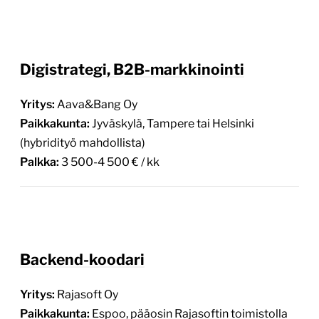
Digistrategi, B2B-markkinointi
Yritys:
Aava&Bang Oy
Paikkakunta:
Jyväskylä, Tampere tai Helsinki
(hybridityö mahdollista)
Palkka:
3 500-4 500 € / kk
Backend-koodari
Yritys:
Rajasoft Oy
Paikkakunta:
Espoo, pääosin Rajasoftin toimistolla