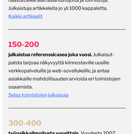
haastattelee alan asiantuntijoita ja toimistoja.
Julkaistuja artikkeleita jo yli 1000 kappaletta.
Kaikki artikkelit
150-200
julkaistua referenssicasea joka vuosi.
Julkaisut-
palsta tarjoaa näkyvyyttä kiinnostaville uusille
verkkopalveluille ja web-sovelluksille, ja antaa
asiakkaille mahdollisuuden arvioida eri toimistojen
osaamista.
Selaa toimistojen julkaisuja
300-400
työpaikkailmoitusta vuosittain.
Vuodesta 2007