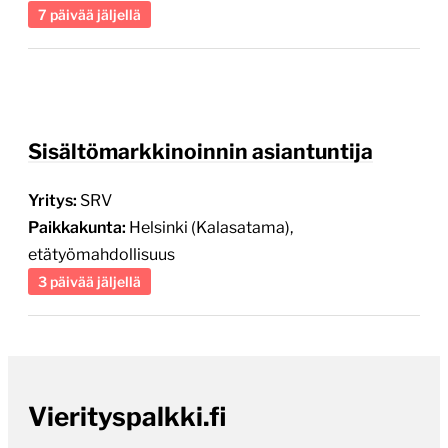
7 päivää jäljellä
Sisältömarkkinoinnin asiantuntija
Yritys:
SRV
Paikkakunta:
Helsinki (Kalasatama),
etätyömahdollisuus
3 päivää jäljellä
Vierityspalkki.fi