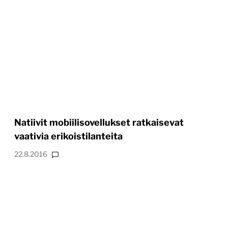
Natiivit mobiilisovellukset ratkaisevat
vaativia erikoistilanteita
22.8.2016