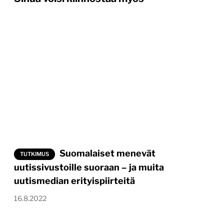
Suomalaiset menevät
TUTKIMUS
uutissivustoille suoraan – ja muita
uutismedian erityispiirteitä
16.8.2022