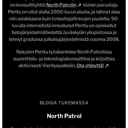
on konsulttiyhtiö
North Patrolin
toinen perustaja.
Perttu on ollut alalla 2000-luvun alusta, ja nähnyt alaa
niin asiakkaana kuin toteuttajafirmojen puolelta. 90-
luvulla internetistä innostunut Perttu on opiskellut
tietojärjestelmätiedettä Jyväskylän yliopistossa ja
tehnyt gradunsa julkaisujärjestelmistä vuonna 2008.
Nykyisin Perttu työskentelee North Patrolissa
suunnittelu- ja teknologiakonsulttina ja kirjoittaa
aktiivisesti Vierityspalkkiin.
Ota yhteyttä!
BLOGIA TUKEMASSA
North Patrol