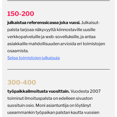
150-200
julkaistua referenssicasea joka vuosi.
Julkaisut-
palsta tarjoaa näkyvyyttä kiinnostaville uusille
verkkopalveluille ja web-sovelluksille, ja antaa
asiakkaille mahdollisuuden arvioida eri toimistojen
osaamista.
Selaa toimistojen julkaisuja
300-400
työpaikkailmoitusta vuosittain.
Vuodesta 2007
toiminut ilmoituspalsta on edelleen sivuston
suosituin osio. Moni asiantuntija on löytänyt
useammankin työpaikan palstan kautta vuosien