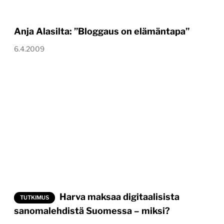
Anja Alasilta: ”Bloggaus on elämäntapa”
6.4.2009
Harva maksaa digitaalisista
TUTKIMUS
sanomalehdistä Suomessa – miksi?