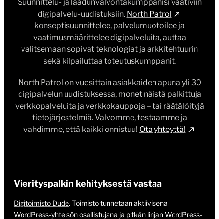
Suunnittelu- ja laadunvalvontakumppanisi vaativiin
digipalvelu-uudistuksiin.
North Patrol
konseptisuunnittelee, palvelumuotoilee ja
vaatimusmäärittelee digipalveluita, auttaa
valitsemaan sopivat teknologiat ja arkkitehtuurin
sekä kilpailuttaa toteutuskumppanit.
North Patrol on vuosittain asiakkaiden apuna yli 30
digipalvelun uudistuksessa, monet näistä palkittuja
verkkopalveluita ja verkkokauppoja – tai räätälöityjä
tietojärjestelmiä. Valvomme, testaamme ja
vahdimme, että kaikki onnistuu!
Ota yhteyttä!
Vierityspalkin kehityksestä vastaa
Digitoimisto Dude
. Toimisto tunnetaan aktiivisena
WordPress-yhteisön osallistujana ja pitkän linjan WordPress-