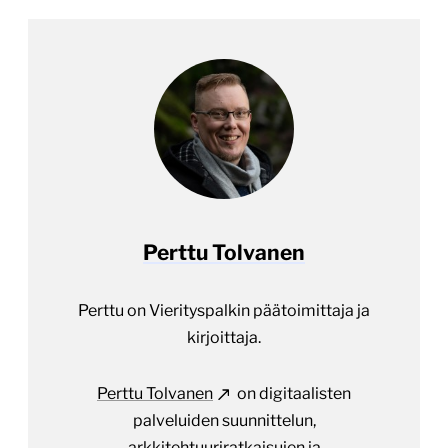
Perttu Tolvanen
Perttu on Vierityspalkin päätoimittaja ja
kirjoittaja.
Perttu Tolvanen
on digitaalisten
palveluiden suunnittelun,
arkkitehtuuriratkaisujen ja