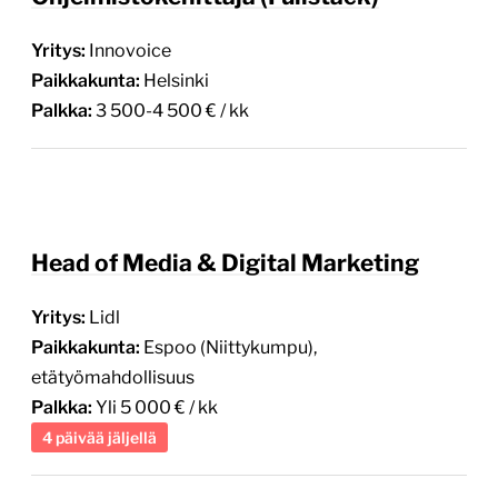
Yritys:
Innovoice
Paikkakunta:
Helsinki
Palkka:
3 500-4 500 € / kk
Head of Media & Digital Marketing
Yritys:
Lidl
Paikkakunta:
Espoo (Niittykumpu),
etätyömahdollisuus
Palkka:
Yli 5 000 € / kk
4 päivää jäljellä