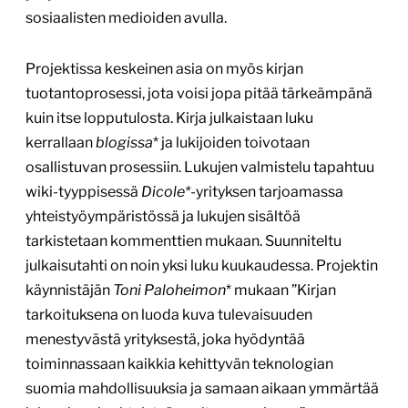
sosiaalisten medioiden avulla.
Projektissa keskeinen asia on myös kirjan
tuotantoprosessi, jota voisi jopa pitää tärkeämpänä
kuin itse lopputulosta. Kirja julkaistaan luku
kerrallaan
blogissa
* ja lukijoiden toivotaan
osallistuvan prosessiin. Lukujen valmistelu tapahtuu
wiki-tyyppisessä
Dicole*
-yrityksen tarjoamassa
yhteistyöympäristössä ja lukujen sisältöä
tarkistetaan kommenttien mukaan. Suunniteltu
julkaisutahti on noin yksi luku kuukaudessa. Projektin
käynnistäjän
Toni Paloheimon
* mukaan ”Kirjan
tarkoituksena on luoda kuva tulevaisuuden
menestyvästä yrityksestä, joka hyödyntää
toiminnassaan kaikkia kehittyvän teknologian
suomia mahdollisuuksia ja samaan aikaan ymmärtää