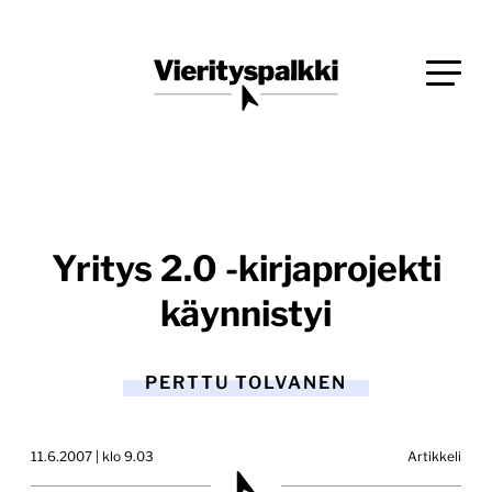
Siirry
Blogi verkkopalveluiden uudistajille ja kehittäjille
suoraan
Vierityspalkki.fi
sisältöön
Yritys 2.0 -kirjaprojekti
käynnistyi
PERTTU TOLVANEN
11.6.2007 | klo 9.03
Artikkeli