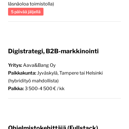
läsnäoloa toimistolla)
5 päivää jäljellä
Digistrategi, B2B-markkinointi
Yritys:
Aava&Bang Oy
Paikkakunta:
Jyväskylä, Tampere tai Helsinki
(hybridityö mahdollista)
Palkka:
3 500-4 500 € / kk
Ohjelmistokehittäjä (Fullstack)