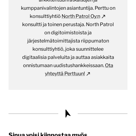
kumppanivalintojen asiantuntija. Perttu on
konsulttiyhtiö
North Patrol Oy:n
konsultti ja toinen perustaja. North Patrol
on digitoimistoista ja
järjestelmätoimittajista riippumaton
konsulttiyhtiö, joka suunnittelee
digitaalisia palveluita ja auttaa asiakkaita
onnistumaan uudistushankkeissaan.
Ota
yhteyttä Perttuun!
Sinua voisi kiinnostaa myös