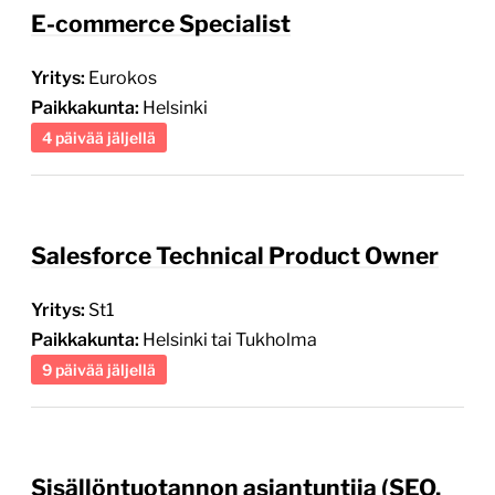
E-commerce Specialist
Yritys:
Eurokos
Paikkakunta:
Helsinki
4 päivää jäljellä
Salesforce Technical Product Owner
Yritys:
St1
Paikkakunta:
Helsinki tai Tukholma
9 päivää jäljellä
Sisällöntuotannon asiantuntija (SEO,