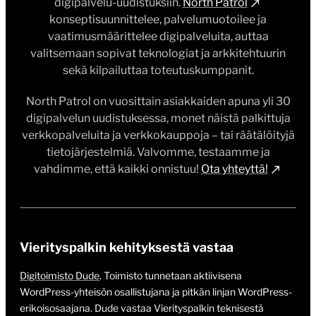
digipalvelu-uudistuksiin.
North Patrol
konseptisuunnittelee, palvelumuotoilee ja
vaatimusmäärittelee digipalveluita, auttaa
valitsemaan sopivat teknologiat ja arkkitehtuurin
sekä kilpailuttaa toteutuskumppanit.
North Patrol on vuosittain asiakkaiden apuna yli 30
digipalvelun uudistuksessa, monet näistä palkittuja
verkkopalveluita ja verkkokauppoja – tai räätälöityjä
tietojärjestelmiä. Valvomme, testaamme ja
vahdimme, että kaikki onnistuu!
Ota yhteyttä!
Vierityspalkin kehityksestä vastaa
Digitoimisto Dude
. Toimisto tunnetaan aktiivisena
WordPress-yhteisön osallistujana ja pitkän linjan WordPress-
erikoisosaajana. Dude vastaa Vierityspalkin teknisestä