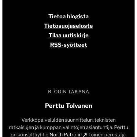
Tietoa blogista
Tietosuojaseloste
Tilaa uutiskirje
RSS-syötteet
BLOGIN TAKANA
Perttu Tolvanen
Verkkopalveluiden suunnittelun, teknisten
ratkaisujen ja kumppanivalintojen asiantuntija. Perttu
on konsulttiyhtiö
North Patrolin
toinen perustaja.