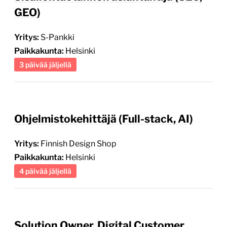
GEO)
Yritys:
S-Pankki
Paikkakunta:
Helsinki
3 päivää jäljellä
Ohjelmistokehittäjä (Full-stack, AI)
Yritys:
Finnish Design Shop
Paikkakunta:
Helsinki
4 päivää jäljellä
Solution Owner, Digital Customer