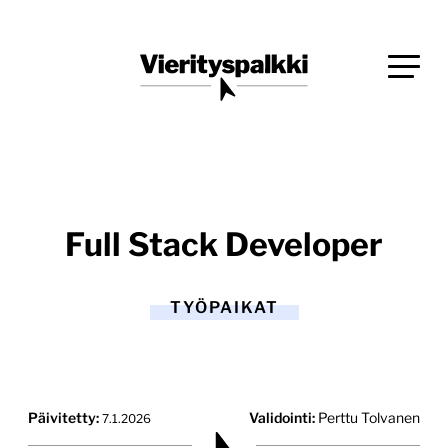
Siirry
Blogi verkkopalveluiden uudistajille ja kehittäjille
suoraan
Vierityspalkki.fi
sisältöön
Full Stack Developer
TYÖPAIKAT
Päivitetty:
Validointi:
Perttu Tolvanen
7.1.2026