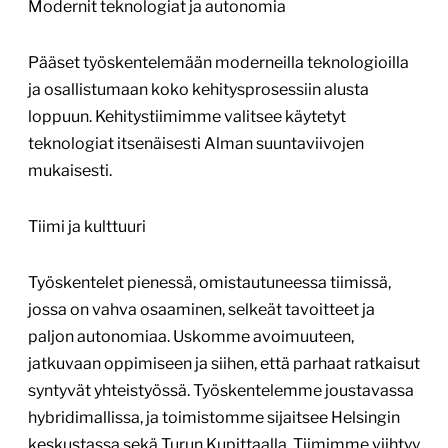
Modernit teknologiat ja autonomia
Pääset työskentelemään moderneilla teknologioilla
ja osallistumaan koko kehitysprosessiin alusta
loppuun. Kehitystiimimme valitsee käytetyt
teknologiat itsenäisesti Alman suuntaviivojen
mukaisesti.
Tiimi ja kulttuuri
Työskentelet pienessä, omistautuneessa tiimissä,
jossa on vahva osaaminen, selkeät tavoitteet ja
paljon autonomiaa. Uskomme avoimuuteen,
jatkuvaan oppimiseen ja siihen, että parhaat ratkaisut
syntyvät yhteistyössä. Työskentelemme joustavassa
hybridimallissa, ja toimistomme sijaitsee Helsingin
keskustassa sekä Turun Kupittaalla. Tiimimme viihtyy