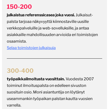
150-200
julkaistua referenssicasea joka vuosi.
Julkaisut-
palsta tarjoaa näkyvyyttä kiinnostaville uusille
verkkopalveluille ja web-sovelluksille, ja antaa
asiakkaille mahdollisuuden arvioida eri toimistojen
osaamista.
Selaa toimistojen julkaisuja
300-400
työpaikkailmoitusta vuosittain.
Vuodesta 2007
toiminut ilmoituspalsta on edelleen sivuston
suosituin osio. Moni asiantuntija on löytänyt
useammankin työpaikan palstan kautta vuosien
varrella.