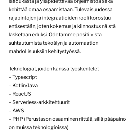
laadukasta ja ylläpidettävää ohjelmistoa sekä
kehittää omaa osaamistaan. Tulevaisuudessa
rajapintojen ja integraatioiden rooli korostuu
entisestään, joten kokemus ja kiinnostus näistä
lasketaan eduksi. Odotamme positiivista
suhtautumista tekoälyn ja automaation
mahdollisuuksiin kehitystyössä.
Teknologiat, joiden kanssa työskentelet
– Typescript
– Kotlin/Java
– ReactJS
– Serverless-arkkitehtuurit
– AWS
– PHP (Perustason osaaminen riittää, sillä pääpaino
on muissa teknologioissa)