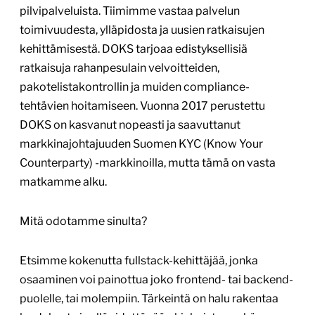
pilvipalveluista. Tiimimme vastaa palvelun
toimivuudesta, ylläpidosta ja uusien ratkaisujen
kehittämisestä. DOKS tarjoaa edistyksellisiä
ratkaisuja rahanpesulain velvoitteiden,
pakotelistakontrollin ja muiden compliance-
tehtävien hoitamiseen. Vuonna 2017 perustettu
DOKS on kasvanut nopeasti ja saavuttanut
markkinajohtajuuden Suomen KYC (Know Your
Counterparty) -markkinoilla, mutta tämä on vasta
matkamme alku.
Mitä odotamme sinulta?
Etsimme kokenutta fullstack-kehittäjää, jonka
osaaminen voi painottua joko frontend- tai backend-
puolelle, tai molempiin. Tärkeintä on halu rakentaa