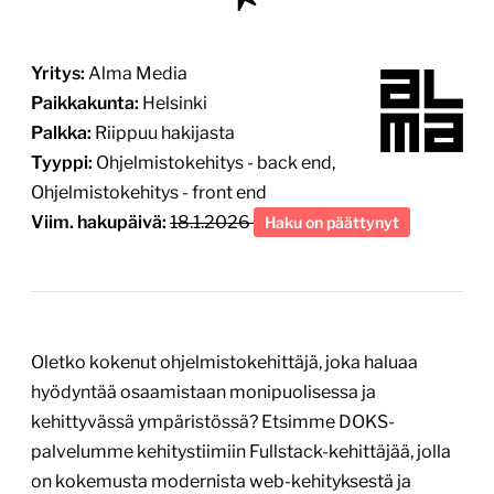
Yritys:
Alma Media
Paikkakunta:
Helsinki
Palkka:
Riippuu hakijasta
Tyyppi:
Ohjelmistokehitys - back end,
Ohjelmistokehitys - front end
Viim. hakupäivä:
18.1.2026
Haku on päättynyt
Oletko kokenut ohjelmistokehittäjä, joka haluaa
hyödyntää osaamistaan monipuolisessa ja
kehittyvässä ympäristössä? Etsimme DOKS-
palvelumme kehitystiimiin Fullstack-kehittäjää, jolla
on kokemusta modernista web-kehityksestä ja