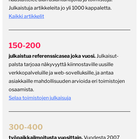
Julkaistuja artikkeleita jo yli 1000 kappaletta.
Kaikki artikkelit
150-200
julkaistua referenssicasea joka vuosi.
Julkaisut-
palsta tarjoaa näkyvyyttä kiinnostaville uusille
verkkopalveluille ja web-sovelluksille, ja antaa
asiakkaille mahdollisuuden arvioida eri toimistojen
osaamista.
Selaa toimistojen julkaisuja
300-400
työpaikkailmoitusta vuosittain.
Vuodesta 2007