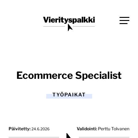
Siirry
Blogi verkkopalveluiden uudistajille ja kehittäjille
suoraan
Vierityspalkki.fi
sisältöön
Ecommerce Specialist
TYÖPAIKAT
Päivitetty:
Validointi:
Perttu Tolvanen
24.6.2026