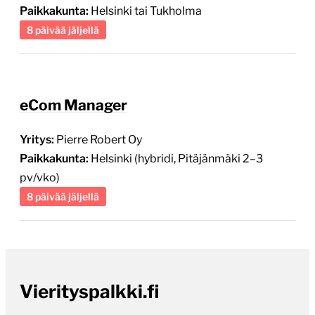
Paikkakunta:
Helsinki tai Tukholma
8 päivää jäljellä
eCom Manager
Yritys:
Pierre Robert Oy
Paikkakunta:
Helsinki (hybridi, Pitäjänmäki 2–3
pv/vko)
8 päivää jäljellä
Vierityspalkki.fi