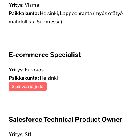
Yritys:
Visma
Paikkakunta:
Helsinki, Lappeenranta (myös etätyö
mahdollista Suomessa)
E-commerce Specialist
Yritys:
Eurokos
Paikkakunta:
Helsinki
3 päivää jäljellä
Salesforce Technical Product Owner
Yritys:
St1