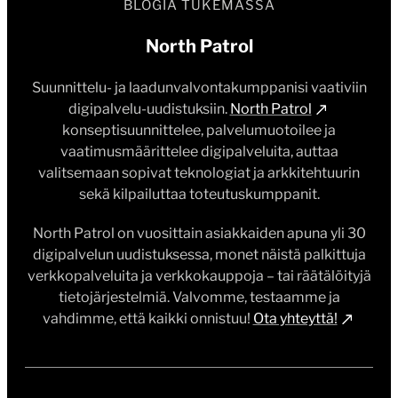
BLOGIA TUKEMASSA
North Patrol
Suunnittelu- ja laadunvalvontakumppanisi vaativiin
digipalvelu-uudistuksiin.
North Patrol
konseptisuunnittelee, palvelumuotoilee ja
vaatimusmäärittelee digipalveluita, auttaa
valitsemaan sopivat teknologiat ja arkkitehtuurin
sekä kilpailuttaa toteutuskumppanit.
North Patrol on vuosittain asiakkaiden apuna yli 30
digipalvelun uudistuksessa, monet näistä palkittuja
verkkopalveluita ja verkkokauppoja – tai räätälöityjä
tietojärjestelmiä. Valvomme, testaamme ja
vahdimme, että kaikki onnistuu!
Ota yhteyttä!