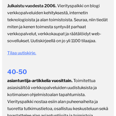
Julkaistu vuodesta 2006.
Vierityspalkki on blogi
verkkopalveluiden kehityksestä, internetin
teknologioista ja alan toimistoista. Seuraa, niin tiedät
miten ja kenen toimesta syntyvät parhaat
verkkopalvelut, verkkokaupat ja räätälöidyt web-
sovellukset. Uutiskirjeellä on jo yli 1100 tilaajaa.
Tilaa uutiskirje.
40-50
asiantuntija-artikkelia vuosittain.
Toimitettua
asiasisältöä verkkopalveluiden uudistuksista ja
kotimaisen ohjelmistoalan tapahtumista.
Vierityspalkki nostaa esiin alan puheenaiheita ja
tuoretta tutkimustietoa, osallistuu keskusteluun sekä
haastattelee alan asiantuntijoita ja toimistoja.