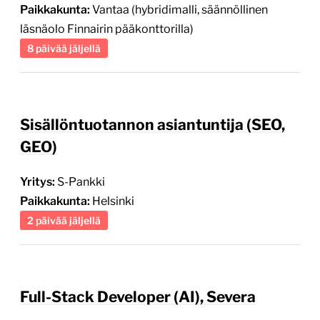
Paikkakunta:
Vantaa (hybridimalli, säännöllinen
läsnäolo Finnairin pääkonttorilla)
8 päivää jäljellä
Sisällöntuotannon asiantuntija (SEO,
GEO)
Yritys:
S-Pankki
Paikkakunta:
Helsinki
2 päivää jäljellä
Full-Stack Developer (AI), Severa