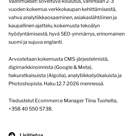
Vaatimukset: soveltuva koulutus, vähintään 2-3
vuoden kokemus verkkokaupan kehittämisestä,
vahva analytiikkaosaaminen, asiakaslähtöinen ja
kaupallinen ajattelu, kokemusta tekoälyn
hyödyntämisestä, hyvä SEO-ymmärrys, erinomainen
suomi ja sujuva englanti.
Arvostetaan kokemusta CMS-järjestelmistä,
digimarkkinoinnista (Google & Meta),
hakuratkaisuista (Algolia), analytiikkatyökaluista ja
Photoshopista. Haku 12.7.2026 mennessä.
Tiedustelut Ecommerce Manager Tiina Tuohelta,
+358 40 550 5738.
Lisätietoa