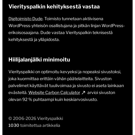
Vierityspalkin kehityksestä vastaa
Digitoimisto Dude
. Toimisto tunnetaan aktiivisena
WordPress-yhteisön osallistujana ja pitkän linjan WordPress-
erikoisosaajana. Dude vastaa Vierityspalkin teknisestä
kehityksestä ja ylläpidosta.
Hiilijalanjälki minimoitu
Vierityspalkki on optimoitu kevyeksi ja nopeaksi sivustoksi,
joka kuormittaa erittäin vähän päätelaitteita. Sivuston
palvelimet käyttävät tuulivoimaa ja sivusto ei aseta lainkaan
evästeitä.
Website Carbon Calculator
arvioi sivuston
olevan 92 % puhtaampi kuin keskiarvosivusto.
© 2006-2026 Vierityspalkki
1030
toimitettua artikkelia