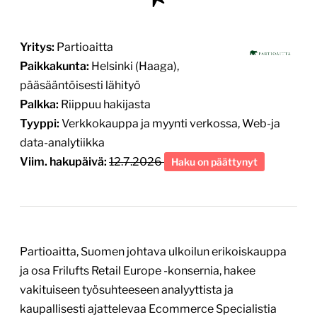
Yritys:
Partioaitta
Paikkakunta:
Helsinki (Haaga),
pääsääntöisesti lähityö
Palkka:
Riippuu hakijasta
Tyyppi:
Verkkokauppa ja myynti verkossa, Web-ja
data-analytiikka
Viim. hakupäivä:
12.7.2026
Haku on päättynyt
Partioaitta, Suomen johtava ulkoilun erikoiskauppa
ja osa Frilufts Retail Europe -konsernia, hakee
vakituiseen työsuhteeseen analyyttista ja
kaupallisesti ajattelevaa Ecommerce Specialistia