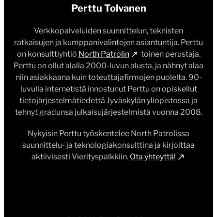
Perttu Tolvanen
Verkkopalveluiden suunnittelun, teknisten
ratkaisujen ja kumppanivalintojen asiantuntija. Perttu
on konsulttiyhtiö
North Patrolin
toinen perustaja.
Perttu on ollut alalla 2000-luvun alusta, ja nähnyt alaa
niin asiakkaana kuin toteuttajafirmojen puolelta. 90-
luvulla internetistä innostunut Perttu on opiskellut
tietojärjestelmätiedettä Jyväskylän yliopistossa ja
tehnyt gradunsa julkaisujärjestelmistä vuonna 2008.
Nykyisin Perttu työskentelee North Patrolissa
suunnittelu- ja teknologiakonsulttina ja kirjoittaa
aktiivisesti Vierityspalkkiin.
Ota yhteyttä!