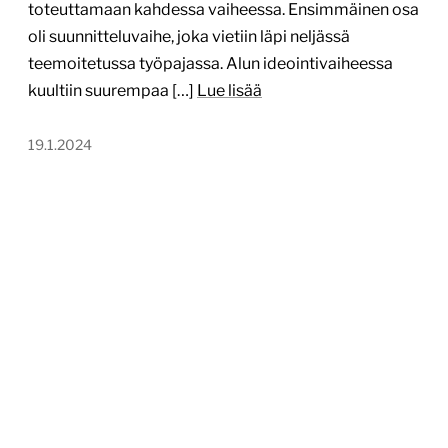
toteuttamaan kahdessa vaiheessa. Ensimmäinen osa
oli suunnitteluvaihe, joka vietiin läpi neljässä
teemoitetussa työpajassa. Alun ideointivaiheessa
kuultiin suurempaa […]
Lue lisää
19.1.2024