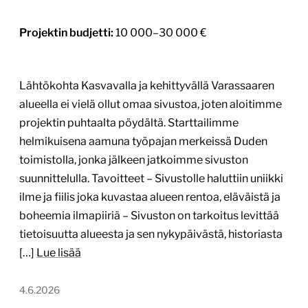
Projektin budjetti:
10 000–30 000 €
Lähtökohta Kasvavalla ja kehittyvällä Varassaaren
alueella ei vielä ollut omaa sivustoa, joten aloitimme
projektin puhtaalta pöydältä. Starttailimme
helmikuisena aamuna työpajan merkeissä Duden
toimistolla, jonka jälkeen jatkoimme sivuston
suunnittelulla. Tavoitteet – Sivustolle haluttiin uniikki
ilme ja fiilis joka kuvastaa alueen rentoa, eläväistä ja
boheemia ilmapiiriä – Sivuston on tarkoitus levittää
tietoisuutta alueesta ja sen nykypäivästä, historiasta
[…]
Lue lisää
4.6.2026