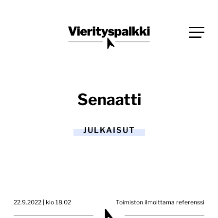
Siirry
Blogi verkkopalveluiden uudistajille ja kehittäjille
suoraan
Vierityspalkki.fi
sisältöön
Senaatti
JULKAISUT
22.9.2022 | klo 18.02
Toimiston ilmoittama referenssi