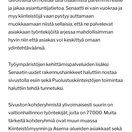
tavoitteita on nostaa tätä osaamista paremmin esille
ja jakaa asiantuntijatietoa. Senaatti ei vain vuokraa ja
myy kiinteistöjä vaan pystyy auttamaan
muokkaamaan niistä sellaisia, että ne palvelevat
asiakkaan työntekijöitä arjessa mahdollisimman
hyvin niin että asiakas voi keskittyä omaan
ydintehtäväänsä.
Työympäristöjen kehittämispalveluiden lisäksi
Senaatin uudet rakennushankkeet haluttiin nostaa
sivustolla esiin sekä Puolustuskiinteistöjen toimintaa
haluttiin tehdä tunnetuksi.
Sivuston kohderyhmistä ylivoimaisesti suurin on
valtionhallinnon työntekijät, joita on 77000. Muita
tärkeitä kohderyhmiä ovat muun muassa
Kiinteistömyynnin ja Asema-alueiden asiakkaat sekä