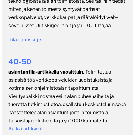
teknologioista ja alan toimistoista. Seuraa, niin tiedät
miten ja kenen toimesta syntyvät parhaat
verkkopalvelut, verkkokaupat ja räätälöidyt web-
sovellukset. Uutiskirjeellä on jo yli 1100 tilaajaa.
Tilaa uutiskirje.
40-50
asiantuntija-artikkelia vuosittain.
Toimitettua
asiasisältöä verkkopalveluiden uudistuksista ja
kotimaisen ohjelmistoalan tapahtumista.
Vierityspalkki nostaa esiin alan puheenaiheita ja
tuoretta tutkimustietoa, osallistuu keskusteluun sekä
haastattelee alan asiantuntijoita ja toimistoja.
Julkaistuja artikkeleita jo yli 1000 kappaletta.
Kaikki artikkelit