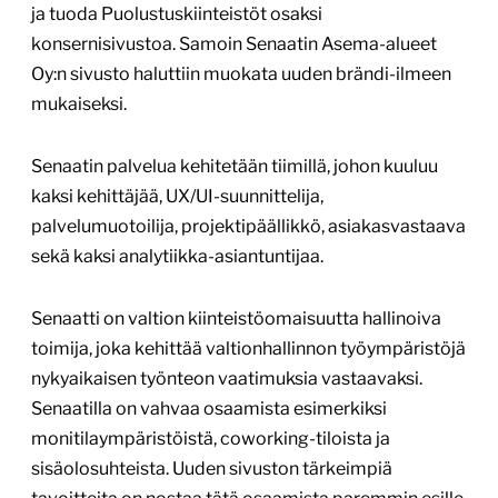
ja tuoda Puolustuskiinteistöt osaksi
konsernisivustoa. Samoin Senaatin Asema-alueet
Oy:n sivusto haluttiin muokata uuden brändi-ilmeen
mukaiseksi.
Senaatin palvelua kehitetään tiimillä, johon kuuluu
kaksi kehittäjää, UX/UI-suunnittelija,
palvelumuotoilija, projektipäällikkö, asiakasvastaava
sekä kaksi analytiikka-asiantuntijaa.
Senaatti on valtion kiinteistöomaisuutta hallinoiva
toimija, joka kehittää valtionhallinnon työympäristöjä
nykyaikaisen työnteon vaatimuksia vastaavaksi.
Senaatilla on vahvaa osaamista esimerkiksi
monitilaympäristöistä, coworking-tiloista ja
sisäolosuhteista. Uuden sivuston tärkeimpiä