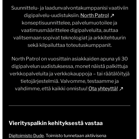
Suunnittelu- ja laadunvalvontakumppanisi vaativiin
digipalvelu-uudistuksiin.
North Patrol
konseptisuunnittelee, palvelumuotoilee ja
vaatimusmäärittelee digipalveluita, auttaa
valitsemaan sopivat teknologiat ja arkkitehtuurin
sekä kilpailuttaa toteutuskumppanit.
North Patrol on vuosittain asiakkaiden apuna yli 30
digipalvelun uudistuksessa, monet näistä palkittuja
verkkopalveluita ja verkkokauppoja – tai räätälöityjä
tietojärjestelmiä. Valvomme, testaamme ja
vahdimme, että kaikki onnistuu!
Ota yhteyttä!
Vierityspalkin kehityksestä vastaa
Digitoimisto Dude
. Toimisto tunnetaan aktiivisena