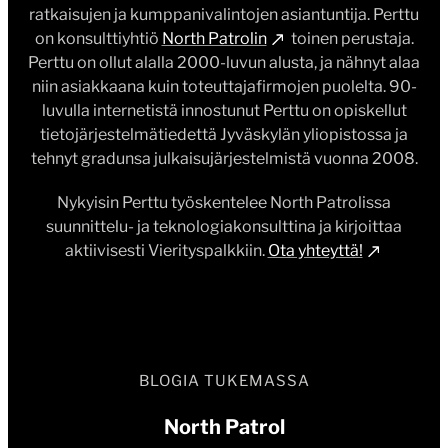
ratkaisujen ja kumppanivalintojen asiantuntija. Perttu
on konsulttiyhtiö
North Patrolin
toinen perustaja.
Perttu on ollut alalla 2000-luvun alusta, ja nähnyt alaa
niin asiakkaana kuin toteuttajafirmojen puolelta. 90-
luvulla internetistä innostunut Perttu on opiskellut
tietojärjestelmätiedettä Jyväskylän yliopistossa ja
tehnyt gradunsa julkaisujärjestelmistä vuonna 2008.
Nykyisin Perttu työskentelee North Patrolissa
suunnittelu- ja teknologiakonsulttina ja kirjoittaa
aktiivisesti Vierityspalkkiin.
Ota yhteyttä!
BLOGIA TUKEMASSA
North Patrol