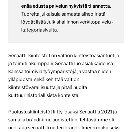
enää edusta palvelun nykyistä tilannetta.
Tuoreita julkaisuja samasta aihepiiristä
löydät lisää
Julkishallinnon verkkopalvelu
-
kategoriasivulta.
Senaatti-kiinteistöt on valtion kiinteistöasiantuntija
ja toimitilakumppani. Senaatti luo asiakkaidensa
kanssa toimivia työympäristöjä ja vastaa niiden
ylläpidosta, sekä kehittää valtion
kiinteistövarallisuutta ja pitää huolta
kulttuurihistoriallisista kohteista.
Puolustuskiinteistöt liittyi osaksi Senaattia 2021 ja
samalla brändi-ilme uudistettiin. Tehtävämme oli
uudistaa senaatti.fi uuden brändi-ilmeen mukaiseksi