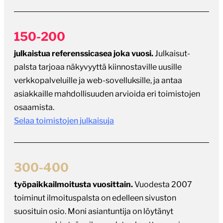
150-200
julkaistua referenssicasea joka vuosi.
Julkaisut-
palsta tarjoaa näkyvyyttä kiinnostaville uusille
verkkopalveluille ja web-sovelluksille, ja antaa
asiakkaille mahdollisuuden arvioida eri toimistojen
osaamista.
Selaa toimistojen julkaisuja
300-400
työpaikkailmoitusta vuosittain.
Vuodesta 2007
toiminut ilmoituspalsta on edelleen sivuston
suosituin osio. Moni asiantuntija on löytänyt