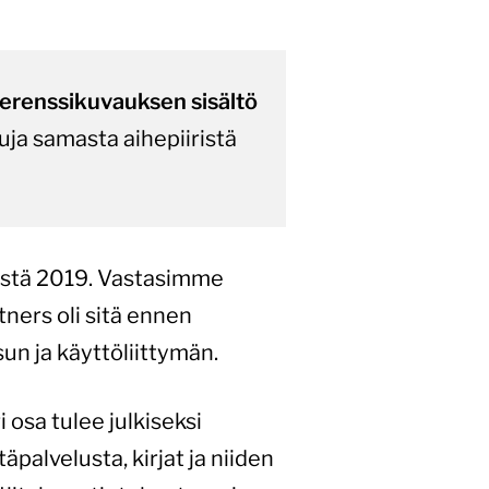
ferenssikuvauksen sisältö
uja samasta aihepiiristä
ystä 2019. Vastasimme
ners oli sitä ennen
un ja käyttöliittymän.
i osa tulee julkiseksi
palvelusta, kirjat ja niiden