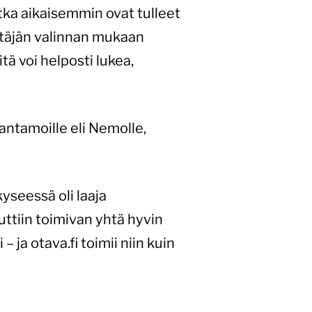
otka aikaisemmin ovat tulleet
ettäjän valinnan mukaan
itä voi helposti lukea,
ntamoille eli Nemolle,
yseessä oli laaja
luttiin toimivan yhtä hyvin
 – ja otava.fi toimii niin kuin