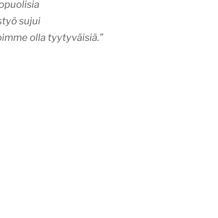
opuolisia
styö sujui
oimme olla tyytyväisiä.”