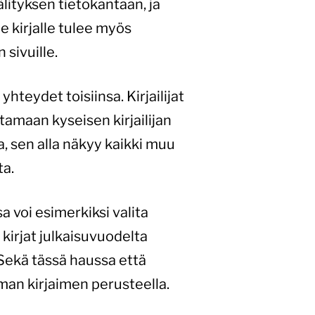
älityksen tietokantaan, ja
e kirjalle tulee myös
 sivuille.
 yhteydet toisiinsa. Kirjailijat
tamaan kyseisen kirjailijan
ja, sen alla näkyy kaikki muu
ta.
sa voi esimerkiksi valita
 kirjat julkaisuvuodelta
. Sekä tässä haussa että
an kirjaimen perusteella.