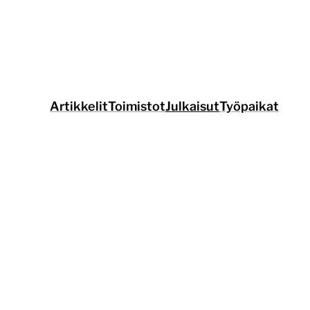
Siirry
suoraan
sisältöön
Artikkelit
Toimistot
Julkaisut
Työpaikat