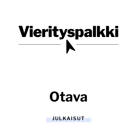
Blogi verkkopalveluiden uudistajille ja kehittäjille
Vierityspalkki.fi
Otava
JULKAISUT