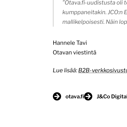
”Otava.fi-uudistusta oli 
kumppaneitakin. JCO:n Em
mallikelpoisesti. Näin lo
Hannele Tavi
Otavan viestintä
Lue lisää:
B2B-verkkosivust
otava.fi
J&Co Digital