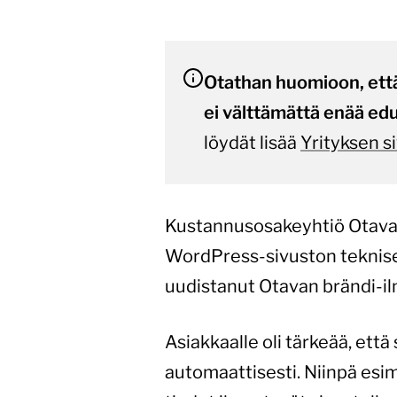
Otathan huomioon, että
ei välttämättä enää edu
löydät lisää
Yrityksen si
Kustannusosakeyhtiö Otavan
WordPress-sivuston teknise
uudistanut Otavan brändi-ilm
Asiakkaalle oli tärkeää, että
automaattisesti. Niinpä esime