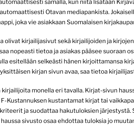
automaattisesti samalla, kun niitä lisätään Kirjav
automaattisesti Otavan mediapankista. Jokaisell
nappi, joka vie asiakkaan Suomalaisen kirjakaupan
 olivat kirjailijasivut sekä kirjailijoiden ja kirjojen
 saa nopeasti tietoa ja asiakas pääsee suoraan os
vulla esitellään selkeästi hänen kirjoittamansa kir
yksittäisen kirjan sivun avaa, saa tietoa kirjailijas
 kirjailijoita monella eri tavalla. Kirjat-sivun haus
in F-Kustannuksen kustantamat kirjat tai vaikkapa
 kriteerit ja suodattaa hakutuloksien järjestystä
aussa sivusto osaa ehdottaa tuloksia jo muutam