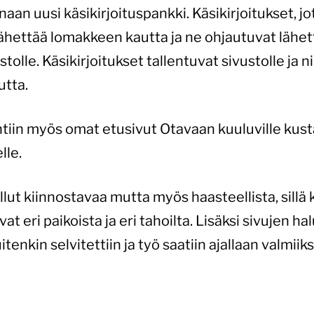
naan uusi käsikirjoituspankki. Käsikirjoitukset, j
 lähettää lomakkeen kautta ja ne ohjautuvat läh
stolle. Käsikirjoitukset tallentuvat sivustolle ja ni
utta.
iin myös omat etusivut Otavaan kuuluville kusta
lle.
ut kiinnostavaa mutta myös haasteellista, sillä k
at eri paikoista ja eri tahoilta. Lisäksi sivujen ha
uitenkin selvitettiin ja työ saatiin ajallaan valmiiksi