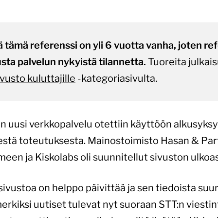
 tämä referenssi on yli 6 vuotta vanha, joten re
sta palvelun nykyistä tilannetta.
Tuoreita julkais
vusto kuluttajille
-kategoriasivulta.
 uusi verkkopalvelu otettiin käyttöön alkusyks
stä toteutuksesta. Mainostoimisto Hasan & Part
een ja Kiskolabs oli suunnitellut sivuston ulkoas
 sivustoa on helppo päivittää ja sen tiedoista suur
rkiksi uutiset tulevat nyt suoraan STT:n viestintä