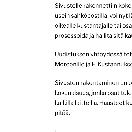
Sivustolle rakennettiin koko
usein sähköpostilla, voi nyt
oikealle kustantajalle tai osa
prosessoida ja hallita sitä ka
Uudistuksen yhteydessä teht
Moreenille ja F-Kustannukse
Sivuston rakentaminen on oll
kokonaisuus, jonka osat tulev
kaikilla laitteilla. Haasteet k
pitää.