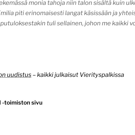
tekemässä monia tahoja niin talon sisältä kuin ulk
ilia piti erinomaisesti langat käsissään ja yhtei
pputuloksestakin tuli sellainen, johon me kaikki v
on uudistus
– kaikki julkaisut Vierityspalkissa
 -toimiston sivu