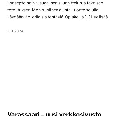
konseptoinnin, visuaalisen suunnittelun ja teknisen
toteutuksen. Monipuolinen alusta Luontopolulla
käydään läpi erilaisia tehtäviä. Opiskelija […]
Lue lisää
11.1.2024
Varassaari – uusi verkkosivusto