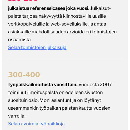
julkaistua referenssicasea joka vuosi.
Julkaisut-
palsta tarjoaa näkyvyyttä kiinnostaville uusille
verkkopalveluille ja web-sovelluksille, ja antaa
asiakkaille mahdollisuuden arvioida eri toimistojen
osaamista.
Selaa toimistojen julkaisuja
300-400
työpaikkailmoitusta vuosittain.
Vuodesta 2007
toiminut ilmoituspalsta on edelleen sivuston
suosituin osio. Moni asiantuntija on löytänyt
useammankin työpaikan palstan kautta vuosien
varrella.
Selaa avoimia työpaikkoja