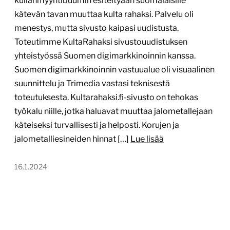
kullanmyyntibuumin esiteltyään suomalaisille
kätevän tavan muuttaa kulta rahaksi. Palvelu oli
menestys, mutta sivusto kaipasi uudistusta.
Toteutimme KultaRahaksi sivustouudistuksen
yhteistyössä Suomen digimarkkinoinnin kanssa.
Suomen digimarkkinoinnin vastuualue oli visuaalinen
suunnittelu ja Trimedia vastasi teknisestä
toteutuksesta. Kultarahaksi.fi-sivusto on tehokas
työkalu niille, jotka haluavat muuttaa jalometallejaan
käteiseksi turvallisesti ja helposti. Korujen ja
jalometalliesineiden hinnat […]
Lue lisää
16.1.2024