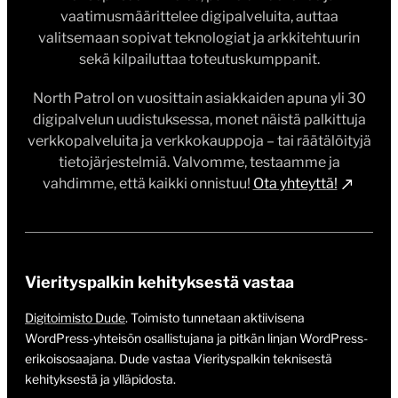
vaatimusmäärittelee digipalveluita, auttaa
valitsemaan sopivat teknologiat ja arkkitehtuurin
sekä kilpailuttaa toteutuskumppanit.
North Patrol on vuosittain asiakkaiden apuna yli 30
digipalvelun uudistuksessa, monet näistä palkittuja
verkkopalveluita ja verkkokauppoja – tai räätälöityjä
tietojärjestelmiä. Valvomme, testaamme ja
vahdimme, että kaikki onnistuu!
Ota yhteyttä!
Vierityspalkin kehityksestä vastaa
Digitoimisto Dude
. Toimisto tunnetaan aktiivisena
WordPress-yhteisön osallistujana ja pitkän linjan WordPress-
erikoisosaajana. Dude vastaa Vierityspalkin teknisestä
kehityksestä ja ylläpidosta.