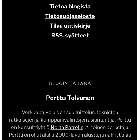
Tietoa blogista
Tietosuojaseloste
Tilaa uutiskirje
RSS-syötteet
BLOGIN TAKANA
Perttu Tolvanen
Verkkopalveluiden suunnittelun, teknisten
ratkaisujen ja kumppanivalintojen asiantuntija. Perttu
on konsulttiyhtiö
North Patrolin
toinen perustaja.
Perttu on ollut alalla 2000-luvun alusta, ja nähnyt alaa