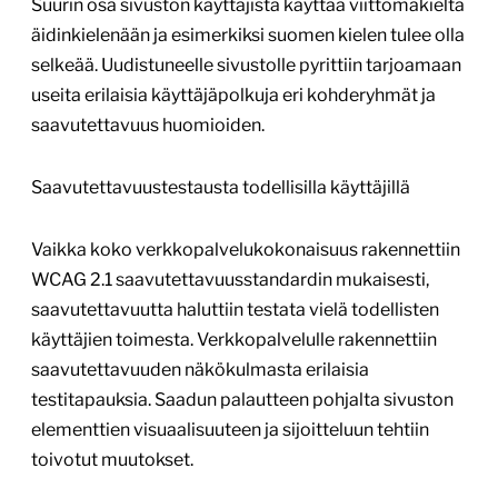
Suurin osa sivuston käyttäjistä käyttää viittomakieltä
äidinkielenään ja esimerkiksi suomen kielen tulee olla
selkeää. Uudistuneelle sivustolle pyrittiin tarjoamaan
useita erilaisia käyttäjäpolkuja eri kohderyhmät ja
saavutettavuus huomioiden.
Saavutettavuustestausta todellisilla käyttäjillä
Vaikka koko verkkopalvelukokonaisuus rakennettiin
WCAG 2.1 saavutettavuusstandardin mukaisesti,
saavutettavuutta haluttiin testata vielä todellisten
käyttäjien toimesta. Verkkopalvelulle rakennettiin
saavutettavuuden näkökulmasta erilaisia
testitapauksia. Saadun palautteen pohjalta sivuston
elementtien visuaalisuuteen ja sijoitteluun tehtiin
toivotut muutokset.