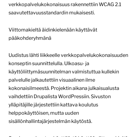
verkkopalvelukokonaisuus rakennettiin WCAG 2.1
saavutettavuusstandardin mukaisesti.
Viittomakieltä äidinkielenään käyttävät
pääkohderyhmänä
Uudistus lähti liikkeelle verkkopalvelukokonaisuuden
konseptin suunnittelulla. Ulkoasu- ja
käyttöliittymäsuunnitelman valmistuttua kullekin
palvelulle jalkautettiin visuaalinen ilme
kokonaisilmeestä. Projektin aikana julkaisualusta
vaihdettiin Drupalista WordPressiin. Sivuston
ylläpitäjille järjestettiin kattava koulutus
helppokäyttöisen, mutta uuden
sisällönhallintajärjestelmän käytöstä.