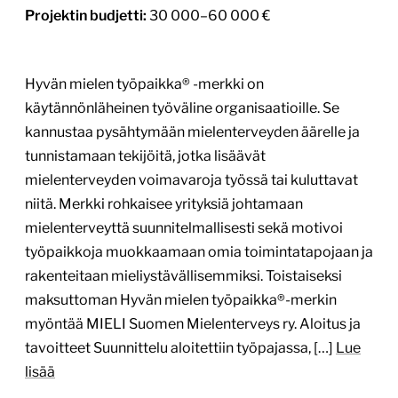
Projektin budjetti:
30 000–60 000 €
Hyvän mielen työpaikka® -merkki on
käytännönläheinen työväline organisaatioille. Se
kannustaa pysähtymään mielenterveyden äärelle ja
tunnistamaan tekijöitä, jotka lisäävät
mielenterveyden voimavaroja työssä tai kuluttavat
niitä. Merkki rohkaisee yrityksiä johtamaan
mielenterveyttä suunnitelmallisesti sekä motivoi
työpaikkoja muokkaamaan omia toimintatapojaan ja
rakenteitaan mieliystävällisemmiksi. Toistaiseksi
maksuttoman Hyvän mielen työpaikka®-merkin
myöntää MIELI Suomen Mielenterveys ry. Aloitus ja
tavoitteet Suunnittelu aloitettiin työpajassa, […]
Lue
lisää