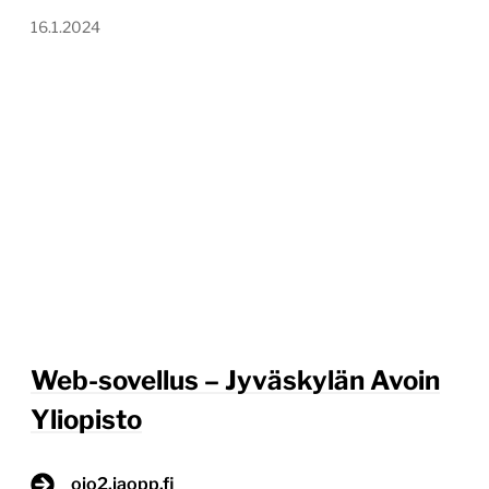
16.1.2024
Web-sovellus – Jyväskylän Avoin
Yliopisto
ojo2.jaopp.fi