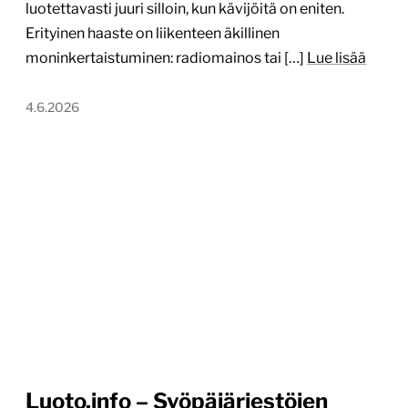
luotettavasti juuri silloin, kun kävijöitä on eniten.
Erityinen haaste on liikenteen äkillinen
moninkertaistuminen: radiomainos tai […]
Lue lisää
4.6.2026
Luoto.info – Syöpäjärjestöjen