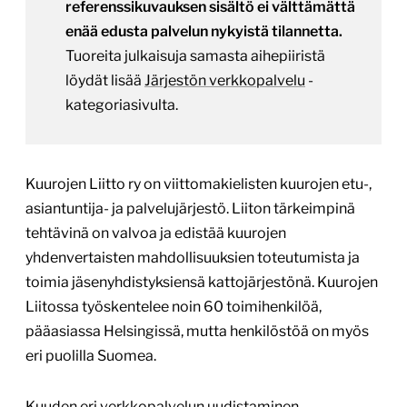
referenssikuvauksen sisältö ei välttämättä
enää edusta palvelun nykyistä tilannetta.
Tuoreita julkaisuja samasta aihepiiristä
löydät lisää
Järjestön verkkopalvelu
-
kategoriasivulta.
Kuurojen Liitto ry on viittomakielisten kuurojen etu-,
asiantuntija- ja palvelujärjestö. Liiton tärkeimpinä
tehtävinä on valvoa ja edistää kuurojen
yhdenvertaisten mahdollisuuksien toteutumista ja
toimia jäsenyhdistyksiensä kattojärjestönä. Kuurojen
Liitossa työskentelee noin 60 toimihenkilöä,
pääasiassa Helsingissä, mutta henkilöstöä on myös
eri puolilla Suomea.
Kuuden eri verkkopalvelun uudistaminen