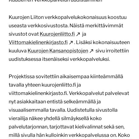
Kuurojen Liiton verkkopalvelukokonaisuus koostuu
useasta verkkosivustosta. Näistä merkittävimmät
sivustot ovat
Kuurojenliitto.fi
ja
Viittomakielinenkirjasto.fi
. Lisäksi kokonaisuuteen
kuuluva
Kuurojen Kansanopistojen
sivu irroitettiin
uudistuksessa itsenäiseksi verkkopalveluksi.
Projektissa sovitettiin aikaisempaa kiinteämmällä
tavalla yhteen kuurojenliitto.fi ja
viittomakielinenkirjasto.fi. Verkkopalvelut palvelevat
nyt asiakkaitaan entistä selkeämmällä ja
visuaalisemmalla tavalla. Uudistetulla sivustolla
vierailija näkee yhdellä silmäyksellä koko
palvelutarjonnan, tarjottavat kielivalinnat sekä sen,
millä sivulla hän kulloinkin verkkopalvelussa on. Koko