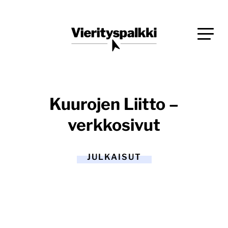
Siirry
Blogi verkkopalveluiden uudistajille ja kehittäjille
suoraan
Vierityspalkki.fi
sisältöön
Kuurojen Liitto –
verkkosivut
JULKAISUT