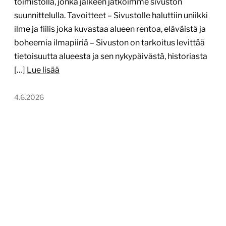
toimistolla, jonka jälkeen jatkoimme sivuston
suunnittelulla. Tavoitteet – Sivustolle haluttiin uniikki
ilme ja fiilis joka kuvastaa alueen rentoa, eläväistä ja
boheemia ilmapiiriä – Sivuston on tarkoitus levittää
tietoisuutta alueesta ja sen nykypäivästä, historiasta
[…]
Lue lisää
4.6.2026