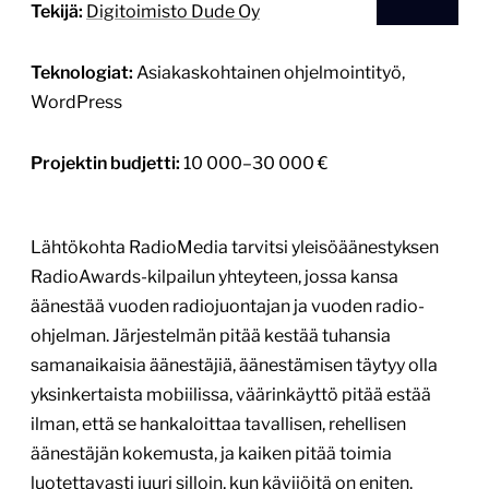
Tekijä:
Digitoimisto Dude Oy
Teknologiat:
Asiakaskohtainen ohjelmointityö,
WordPress
Projektin budjetti:
10 000–30 000 €
Lähtökohta RadioMedia tarvitsi yleisöäänestyksen
RadioAwards-kilpailun yhteyteen, jossa kansa
äänestää vuoden radiojuontajan ja vuoden radio-
ohjelman. Järjestelmän pitää kestää tuhansia
samanaikaisia äänestäjiä, äänestämisen täytyy olla
yksinkertaista mobiilissa, väärinkäyttö pitää estää
ilman, että se hankaloittaa tavallisen, rehellisen
äänestäjän kokemusta, ja kaiken pitää toimia
luotettavasti juuri silloin, kun kävijöitä on eniten.