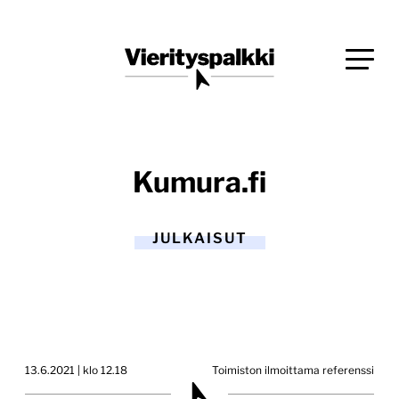
Siirry
Blogi verkkopalveluiden uudistajille ja kehittäjille
suoraan
Vierityspalkki.fi
sisältöön
Kumura.fi
JULKAISUT
13.6.2021 | klo 12.18
Toimiston ilmoittama referenssi