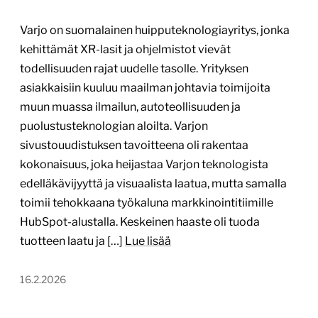
Varjo on suomalainen huipputeknologiayritys, jonka
kehittämät XR-lasit ja ohjelmistot vievät
todellisuuden rajat uudelle tasolle. Yrityksen
asiakkaisiin kuuluu maailman johtavia toimijoita
muun muassa ilmailun, autoteollisuuden ja
puolustusteknologian aloilta. Varjon
sivustouudistuksen tavoitteena oli rakentaa
kokonaisuus, joka heijastaa Varjon teknologista
edelläkävijyyttä ja visuaalista laatua, mutta samalla
toimii tehokkaana työkaluna markkinointitiimille
HubSpot-alustalla. Keskeinen haaste oli tuoda
tuotteen laatu ja […]
Lue lisää
16.2.2026