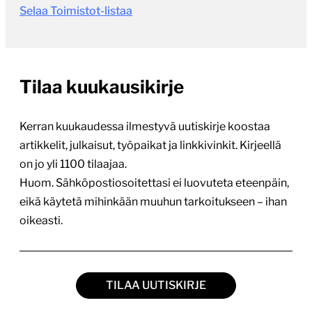
Selaa Toimistot-listaa
Tilaa kuukausikirje
Kerran kuukaudessa ilmestyvä uutiskirje koostaa
artikkelit, julkaisut, työpaikat ja linkkivinkit. Kirjeellä
on jo yli 1100 tilaajaa.
Huom. Sähköpostiosoitettasi ei luovuteta eteenpäin,
eikä käytetä mihinkään muuhun tarkoitukseen – ihan
oikeasti.
TILAA UUTISKIRJE