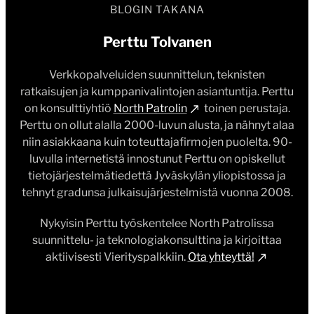
BLOGIN TAKANA
Perttu Tolvanen
Verkkopalveluiden suunnittelun, teknisten
ratkaisujen ja kumppanivalintojen asiantuntija. Perttu
on konsulttiyhtiö
North Patrolin
toinen perustaja.
Perttu on ollut alalla 2000-luvun alusta, ja nähnyt alaa
niin asiakkaana kuin toteuttajafirmojen puolelta. 90-
luvulla internetistä innostunut Perttu on opiskellut
tietojärjestelmätiedettä Jyväskylän yliopistossa ja
tehnyt gradunsa julkaisujärjestelmistä vuonna 2008.
Nykyisin Perttu työskentelee North Patrolissa
suunnittelu- ja teknologiakonsulttina ja kirjoittaa
aktiivisesti Vierityspalkkiin.
Ota yhteyttä!