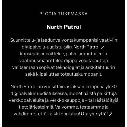
BLOGIA TUKEMASSA
North Patrol
Suunnittelu- ja laadunvalvontakumppanisi vaativiin
digipalvelu-uudistuksiin.
North Patrol
konseptisuunnittelee, palvelumuotoilee ja
vaatimusmäärittelee digipalveluita, auttaa
valitsemaan sopivat teknologiat ja arkkitehtuurin
sekä kilpailuttaa toteutuskumppanit.
North Patrol on vuosittain asiakkaiden apuna yli 30
digipalvelun uudistuksessa, monet näistä palkittuja
verkkopalveluita ja verkkokauppoja – tai räätälöityjä
tietojärjestelmiä. Valvomme, testaamme ja
vahdimme, että kaikki onnistuu!
Ota yhteyttä!