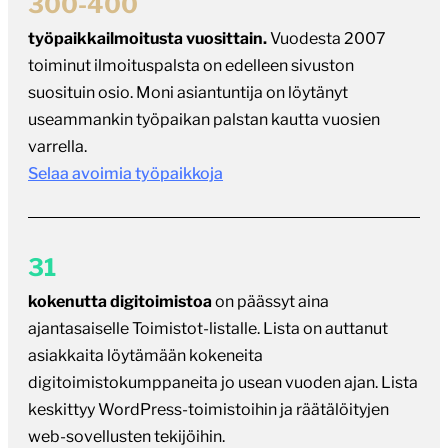
300-400
työpaikkailmoitusta vuosittain.
Vuodesta 2007
toiminut ilmoituspalsta on edelleen sivuston
suosituin osio. Moni asiantuntija on löytänyt
useammankin työpaikan palstan kautta vuosien
varrella.
Selaa avoimia työpaikkoja
31
kokenutta digitoimistoa
on päässyt aina
ajantasaiselle Toimistot-listalle. Lista on auttanut
asiakkaita löytämään kokeneita
digitoimistokumppaneita jo usean vuoden ajan. Lista
keskittyy WordPress-toimistoihin ja räätälöityjen
web-sovellusten tekijöihin.