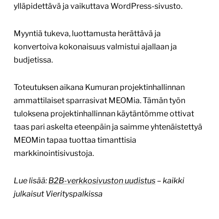
ylläpidettävä ja vaikuttava WordPress-sivusto.
Myyntiä tukeva, luottamusta herättävä ja
konvertoiva kokonaisuus valmistui ajallaan ja
budjetissa.
Toteutuksen aikana Kumuran projektinhallinnan
ammattilaiset sparrasivat MEOMia. Tämän työn
tuloksena projektinhallinnan käytäntömme ottivat
taas pari askelta eteenpäin ja saimme yhtenäistettyä
MEOMin tapaa tuottaa timanttisia
markkinointisivustoja.
Lue lisää:
B2B-verkkosivuston uudistus
– kaikki
julkaisut Vierityspalkissa