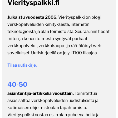
Vierityspalkki.fi
Julkaistu vuodesta 2006.
Vierityspalkki on blogi
verkkopalveluiden kehityksestä, internetin
teknologioista ja alan toimistoista. Seuraa, niin tiedät
miten ja kenen toimesta syntyvät parhaat
verkkopalvelut, verkkokaupat ja räätälöidyt web-
sovellukset. Uutiskirjeellä on jo yli 1100 tilaajaa.
Tilaa uutiskirje.
40-50
asiantuntija-artikkelia vuosittain.
Toimitettua
asiasisältöä verkkopalveluiden uudistuksista ja
kotimaisen ohjelmistoalan tapahtumista.
Vierityspalkki nostaa esiin alan puheenaiheita ja