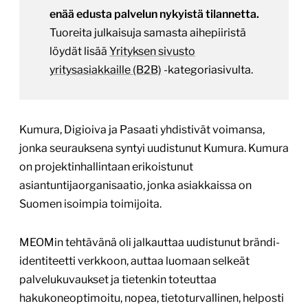
enää edusta palvelun nykyistä tilannetta.
Tuoreita julkaisuja samasta aihepiiristä
löydät lisää
Yrityksen sivusto
yritysasiakkaille (B2B)
-kategoriasivulta.
Kumura, Digioiva ja Pasaati yhdistivät voimansa,
jonka seurauksena syntyi uudistunut Kumura. Kumura
on projektinhallintaan erikoistunut
asiantuntijaorganisaatio, jonka asiakkaissa on
Suomen isoimpia toimijoita.
MEOMin tehtävänä oli jalkauttaa uudistunut brändi-
identiteetti verkkoon, auttaa luomaan selkeät
palvelukuvaukset ja tietenkin toteuttaa
hakukoneoptimoitu, nopea, tietoturvallinen, helposti