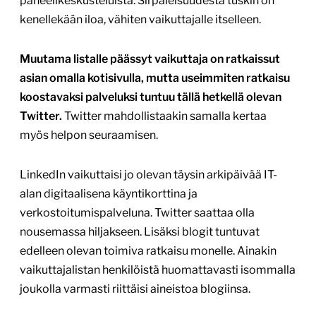
paneelikeskusteluista. Sirpaleisuudesta tuskin on
kenellekään iloa, vähiten vaikuttajalle itselleen.
Muutama listalle päässyt vaikuttaja on ratkaissut
asian omalla kotisivulla, mutta useimmiten ratkaisu
koostavaksi palveluksi tuntuu tällä hetkellä olevan
Twitter.
Twitter mahdollistaakin samalla kertaa
myös helpon seuraamisen.
LinkedIn vaikuttaisi jo olevan täysin arkipäivää IT-
alan digitaalisena käyntikorttina ja
verkostoitumispalveluna. Twitter saattaa olla
nousemassa hiljakseen. Lisäksi blogit tuntuvat
edelleen olevan toimiva ratkaisu monelle. Ainakin
vaikuttajalistan henkilöistä huomattavasti isommalla
joukolla varmasti riittäisi aineistoa blogiinsa.