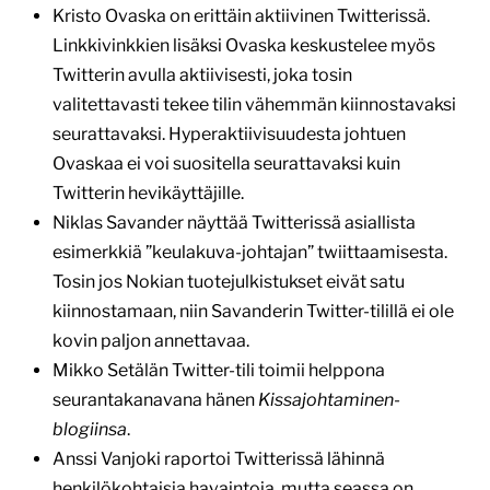
Kristo Ovaska on erittäin aktiivinen Twitterissä.
Linkkivinkkien lisäksi Ovaska keskustelee myös
Twitterin avulla aktiivisesti, joka tosin
valitettavasti tekee tilin vähemmän kiinnostavaksi
seurattavaksi. Hyperaktiivisuudesta johtuen
Ovaskaa ei voi suositella seurattavaksi kuin
Twitterin hevikäyttäjille.
Niklas Savander näyttää Twitterissä asiallista
esimerkkiä ”keulakuva-johtajan” twiittaamisesta.
Tosin jos Nokian tuotejulkistukset eivät satu
kiinnostamaan, niin Savanderin Twitter-tilillä ei ole
kovin paljon annettavaa.
Mikko Setälän Twitter-tili toimii helppona
seurantakanavana hänen
Kissajohtaminen-
blogiinsa
.
Anssi Vanjoki raportoi Twitterissä lähinnä
henkilökohtaisia havaintoja, mutta seassa on