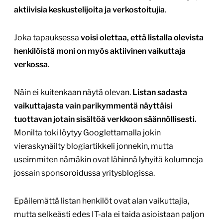
aktiivisia keskustelijoita ja verkostoitujia
.
Joka tapauksessa
voisi olettaa, että listalla olevista
henkilöistä moni on myös aktiivinen vaikuttaja
verkossa
.
Näin ei kuitenkaan näytä olevan.
Listan sadasta
vaikuttajasta vain parikymmentä näyttäisi
tuottavan jotain sisältöä verkkoon säännöllisesti.
Monilta toki löytyy Googlettamalla jokin
vieraskynäilty blogiartikkeli jonnekin, mutta
useimmiten nämäkin ovat lähinnä lyhyitä kolumneja
jossain sponsoroidussa yritysblogissa.
Epäilemättä listan henkilöt ovat alan vaikuttajia,
mutta selkeästi edes IT-ala ei taida asioistaan paljon