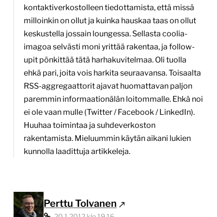
kontaktiverkostolleen tiedottamista, että missä
milloinkin on ollut ja kuinka hauskaa taas on ollut
keskustella jossain loungessa. Sellasta coolia-
imagoa selvästi moni yrittää rakentaa, ja follow-
upit pönkittää tätä harhakuvitelmaa. Oli tuolla
ehkä pari, joita vois harkita seuraavansa. Toisaalta
RSS-aggregaattorit ajavat huomattavan paljon
paremmin informaationälän loitommalle. Ehkä noi
ei ole vaan mulle (Twitter / Facebook / LinkedIn).
Huuhaa toimintaa ja suhdeverkoston
rakentamista. Mieluummin käytän aikani lukien
kunnolla laadittuja artikkeleja.
Perttu Tolvanen
20.1.2012 klo 19.16