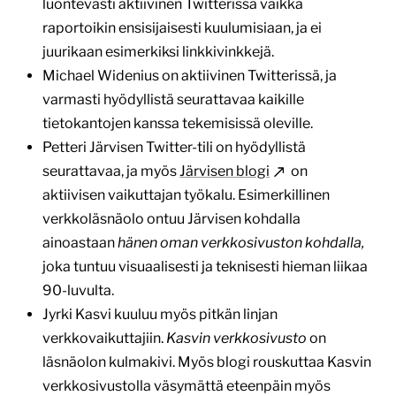
luontevasti aktiivinen Twitterissä vaikka
raportoikin ensisijaisesti kuulumisiaan, ja ei
juurikaan esimerkiksi linkkivinkkejä.
Michael Widenius on aktiivinen Twitterissä, ja
varmasti hyödyllistä seurattavaa kaikille
tietokantojen kanssa tekemisissä oleville.
Petteri Järvisen Twitter-tili on hyödyllistä
seurattavaa, ja myös
Järvisen blogi
on
aktiivisen vaikuttajan työkalu. Esimerkillinen
verkkoläsnäolo ontuu Järvisen kohdalla
ainoastaan
hänen oman verkkosivuston kohdalla,
joka tuntuu visuaalisesti ja teknisesti hieman liikaa
90-luvulta.
Jyrki Kasvi kuuluu myös pitkän linjan
verkkovaikuttajiin.
Kasvin verkkosivusto
on
läsnäolon kulmakivi. Myös blogi rouskuttaa Kasvin
verkkosivustolla väsymättä eteenpäin myös