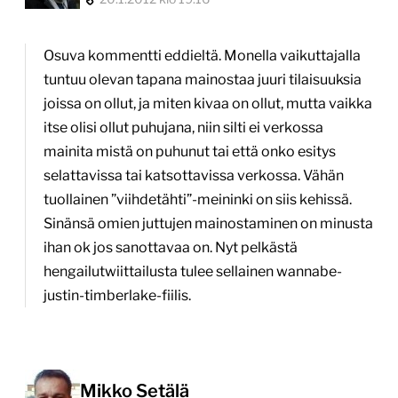
Osuva kommentti eddieltä. Monella vaikuttajalla
tuntuu olevan tapana mainostaa juuri tilaisuuksia
joissa on ollut, ja miten kivaa on ollut, mutta vaikka
itse olisi ollut puhujana, niin silti ei verkossa
mainita mistä on puhunut tai että onko esitys
selattavissa tai katsottavissa verkossa. Vähän
tuollainen ”viihdetähti”-meininki on siis kehissä.
Sinänsä omien juttujen mainostaminen on minusta
ihan ok jos sanottavaa on. Nyt pelkästä
hengailutwiittailusta tulee sellainen wannabe-
justin-timberlake-fiilis.
Mikko Setälä