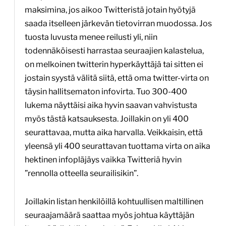
maksimina, jos aikoo Twitteristä jotain hyötyjä
saada itselleen järkevän tietovirran muodossa. Jos
tuosta luvusta menee reilusti yli, niin
todennäköisesti harrastaa seuraajien kalastelua,
on melkoinen twitterin hyperkäyttäjä tai sitten ei
jostain syystä välitä siitä, että oma twitter-virta on
täysin hallitsematon infovirta. Tuo 300-400
lukema näyttäisi aika hyvin saavan vahvistusta
myös tästä katsauksesta. Joillakin on yli 400
seurattavaa, mutta aika harvalla. Veikkaisin, että
yleensä yli 400 seurattavan tuottama virta on aika
hektinen infopläjäys vaikka Twitteriä hyvin
”rennolla otteella seurailisikin”.
Joillakin listan henkilöillä kohtuullisen maltillinen
seuraajamäärä saattaa myös johtua käyttäjän