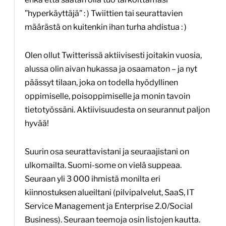
”hyperkäyttäjä” : ) Twiittien tai seurattavien
määrästä on kuitenkin ihan turha ahdistua : )
Olen ollut Twitterissä aktiivisesti joitakin vuosia,
alussa olin aivan hukassa ja osaamaton – ja nyt
päässyt tilaan, joka on todella hyödyllinen
oppimiselle, poisoppimiselle ja monin tavoin
tietotyössäni. Aktiivisuudesta on seurannut paljon
hyvää!
Suurin osa seurattavistani ja seuraajistani on
ulkomailta. Suomi-some on vielä suppeaa.
Seuraan yli 3 000 ihmistä monilta eri
kiinnostuksen alueiltani (pilvipalvelut, SaaS, IT
Service Management ja Enterprise 2.0/Social
Business). Seuraan teemoja osin listojen kautta.