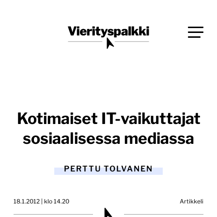
Siirry
Blogi verkkopalveluiden uudistajille ja kehittäjille
suoraan
Vierityspalkki.fi
sisältöön
Kotimaiset IT-vaikuttajat
sosiaalisessa mediassa
PERTTU TOLVANEN
18.1.2012 | klo 14.20
Artikkeli