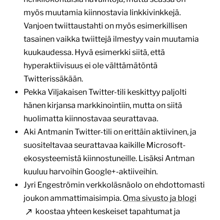
myös muutamia kiinnostavia linkkivinkkejä.
Vanjoen twiittaustahti on myös esimerkillisen
tasainen vaikka twiittejä ilmestyy vain muutamia
kuukaudessa. Hyvä esimerkki siitä, että
hyperaktiivisuus ei ole välttämätöntä
Twitterissäkään.
Pekka Viljakaisen Twitter-tili keskittyy paljolti
hänen kirjansa markkinointiin, mutta on siitä
huolimatta kiinnostavaa seurattavaa.
Aki Antmanin Twitter-tili on erittäin aktiivinen, ja
suositeltavaa seurattavaa kaikille Microsoft-
ekosysteemistä kiinnostuneille. Lisäksi Antman
kuuluu harvoihin Google+-aktiiveihin.
Jyri Engeströmin verkkoläsnäolo on ehdottomasti
joukon ammattimaisimpia.
Oma sivusto ja blogi
koostaa yhteen keskeiset tapahtumat ja