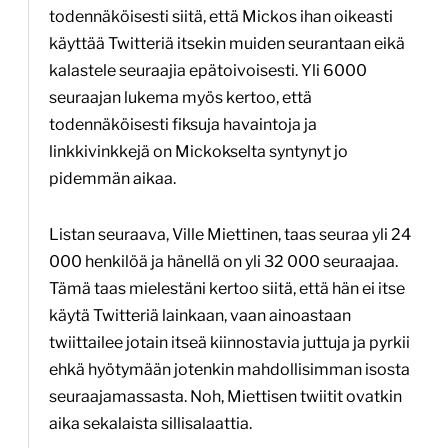
todennäköisesti siitä, että Mickos ihan oikeasti
käyttää Twitteriä itsekin muiden seurantaan eikä
kalastele seuraajia epätoivoisesti. Yli 6000
seuraajan lukema myös kertoo, että
todennäköisesti fiksuja havaintoja ja
linkkivinkkejä on Mickokselta syntynyt jo
pidemmän aikaa.
Listan seuraava, Ville Miettinen, taas seuraa yli 24
000 henkilöä ja hänellä on yli 32 000 seuraajaa.
Tämä taas mielestäni kertoo siitä, että hän ei itse
käytä Twitteriä lainkaan, vaan ainoastaan
twiittailee jotain itseä kiinnostavia juttuja ja pyrkii
ehkä hyötymään jotenkin mahdollisimman isosta
seuraajamassasta. Noh, Miettisen twiitit ovatkin
aika sekalaista sillisalaattia.