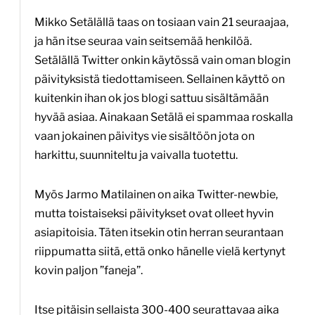
Mikko Setälällä taas on tosiaan vain 21 seuraajaa,
ja hän itse seuraa vain seitsemää henkilöä.
Setälällä Twitter onkin käytössä vain oman blogin
päivityksistä tiedottamiseen. Sellainen käyttö on
kuitenkin ihan ok jos blogi sattuu sisältämään
hyvää asiaa. Ainakaan Setälä ei spammaa roskalla
vaan jokainen päivitys vie sisältöön jota on
harkittu, suunniteltu ja vaivalla tuotettu.
Myös Jarmo Matilainen on aika Twitter-newbie,
mutta toistaiseksi päivitykset ovat olleet hyvin
asiapitoisia. Täten itsekin otin herran seurantaan
riippumatta siitä, että onko hänelle vielä kertynyt
kovin paljon ”faneja”.
Itse pitäisin sellaista 300-400 seurattavaa aika