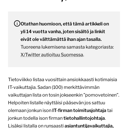
Otathan huomioon, että tämä artikkeli on
yli 14 vuotta vanha, joten sisältö ja linkit
eivät ole välttämättä ihan ajan tasalla.
Tuoreena lukemisena samasta kategoriasta:
X/Twitter autioituu Suomessa
.
Tietoviikko listaa vuosittain ansiokkaasti kotimaisia
IT-vaikuttajia. Sadan (100) merkittävimmän
vaikuttajan lista on tosin jokseenkin ”pomovetoinen”.
Helpoiten listalle näyttäisi pääsevän jos sattuu
olemaan jonkun ison
IT-firman toimitusjohtaja
tai
jonkun todella ison firman
tietohallintojohtaja
.
Lisäksi listalla on runsaasti
asiantuntijavaikuttajia,