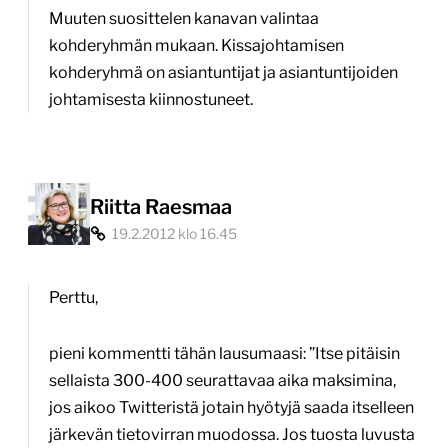
Muuten suosittelen kanavan valintaa
kohderyhmän mukaan. Kissajohtamisen
kohderyhmä on asiantuntijat ja asiantuntijoiden
johtamisesta kiinnostuneet.
Riitta Raesmaa
19.2.2012 klo 16.45
Perttu,
pieni kommentti tähän lausumaasi: ”Itse pitäisin
sellaista 300-400 seurattavaa aika maksimina,
jos aikoo Twitteristä jotain hyötyjä saada itselleen
järkevän tietovirran muodossa. Jos tuosta luvusta