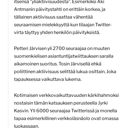
itsensä ”yliaktiivisuudesta”. Esimerkiksi Aki
Antmanin päivitystahti on erittäin korkea, ja
tällainen aktiivisuus saattaa vähentää
seuraamisen mielekkyyttä kun tilaajan Twitter-
virta täyttyy yhden henkilön päivityksistä.
Petteri Järvisen yli 2700 seuraajaa on muuten
suomenkielisen asiantuntijatwiittauksen saralla
aikamoinen suoritus. Tosin Järvisellä ehkä
poliittinen aktiivisuus selittää lukua osittain. Joka
tapauksessa vaikuttava lukema.
Kotimaisen verkkovaikuttavuuden kärkihahmoksi
nostaisin tämän katsauksen perusteella Jyrki
Kasvin. Yli 6000 seuraajaa Twitterissä ja monella
tapaa esimerkillinen verkkoläsnäolo ovat omassa
luokassaan.