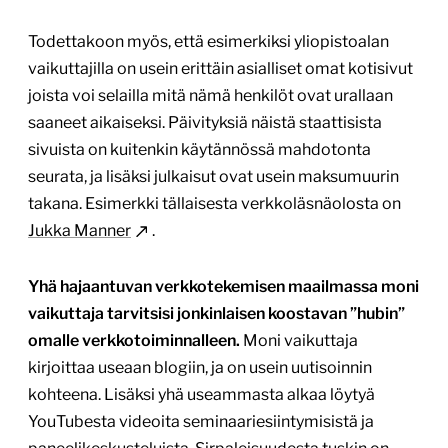
Todettakoon myös, että esimerkiksi yliopistoalan
vaikuttajilla on usein erittäin asialliset omat kotisivut
joista voi selailla mitä nämä henkilöt ovat urallaan
saaneet aikaiseksi. Päivityksiä näistä staattisista
sivuista on kuitenkin käytännössä mahdotonta
seurata, ja lisäksi julkaisut ovat usein maksumuurin
takana. Esimerkki tällaisesta verkkoläsnäolosta on
Jukka Manner
.
Yhä hajaantuvan verkkotekemisen maailmassa moni
vaikuttaja tarvitsisi jonkinlaisen koostavan ”hubin”
omalle verkkotoiminnalleen.
Moni vaikuttaja
kirjoittaa useaan blogiin, ja on usein uutisoinnin
kohteena. Lisäksi yhä useammasta alkaa löytyä
YouTubesta videoita seminaariesiintymisistä ja