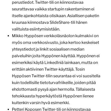
perustiedot. Twitter-tili on kiinnostavaa
seurattavaa vaikka startupin rakentaminen ei
itselle ajankohtaista olisikaan. Asiallisen paketin
kruunaa kiinnostava SlideShare-tili hänen
valituista esiintymisistään.
Mikko Hyppösen verkkoläsnäolon kulmakivi on
myös oma verkkosivusto, joka kertoo keskeiset
yhteystiedot ja linkit sosiaalisen median
palveluihin joita Hyppönen käyttää. Hyppönen ei
esimerkiksi käytä LinkedIniä lainkaan, mutta on
erittäin aktiivinen Twitter-käyttäjä. Tosin
Hyppösen Twitter-tilin seurantaa ei voi suositella
kuin todellisille tietoturvafriikeille, joiden pitää
ehdottomasti pysyä ajan hermolla. Tällaisesta
tehokkaasta hyperkäytöstä Hyppönen lienee
kuitenkin varsin hyvä esimerkki.
Petteri Koposen Twitter-tili on kiinnostavaa