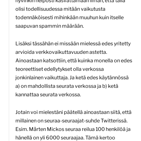
hyvinkin helposti kasvattamaan ilman, että tällä
olisi todellisuudessa mitään vaikutusta
todennäköisesti mihinkään muuhun kuin itselle
saapuvan spammin määrään.
Lisäksi tässähän ei missään mielessä edes yritetty
arvioida verkkovaikuttavuuden astetta.
Ainoastaan katsottiin, että kuinka monella on edes
teoreettiset edellytykset olla verkossa
jonkinlainen vaikuttaja. Ja ketä edes käytännössä
a) on mahdollista seurata verkossa ja b) ketä
kannattaa seurata verkossa.
Jotain voi mielestäni päätellä ainoastaan siitä, että
millainen on seuraa-seuraajat-suhde Twitterissä.
Esim. Mårten Mickos seuraa reilua 100 henkilöä ja
hänellä on yli 6000 seuraajaa. Tämä kertoo