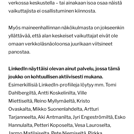
verkossa keskustella – tai ainakaan isoa osaa näistä
vaikuttajista ei osallistuminen kiinnosta.
Myös maineenhallinnan näkökulmasta on jokseenkin
yllättävää, että alan keskeiset vaikuttajat eivät ole
omaan verkkoläsnäoloonsa juurikaan viitsineet
panostaa.
LinkedIn näyttäisi olevan ainut palvelu, jossa tämä
joukko on kohtuullisen aktiivisesti mukana.
Esimerkillisiä LinkedIn-profiileja löytyy mm. Tomi
Dahlbergiltä, Antti Koskelinilta, Ville
Miettiseltä, Reino Myllymäeltä, Kristo
Ovaskalta, Mikko Suonenlahdelta, Artturi
Tarjanneelta, Aki Antmanilta, Jyri Engeströmiltä, Esko
Hannulalta, Petteri Koposelta, Vesa Lauroselta,
Jarmo Matilaiselta, Pete Niemiseltä, Pirkka