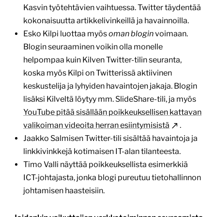
Kasvin työtehtävien vaihtuessa. Twitter täydentää
kokonaisuutta artikkelivinkeillä ja havainnoilla.
Esko Kilpi luottaa myös
oman blogin
voimaan.
Blogin seuraaminen voikin olla monelle
helpompaa kuin Kilven Twitter-tilin seuranta,
koska myös Kilpi on Twitterissä aktiivinen
keskustelija ja lyhyiden havaintojen jakaja. Blogin
lisäksi Kilveltä löytyy mm. SlideShare-tili, ja myös
YouTube pitää sisällään poikkeuksellisen kattavan
valikoiman videoita herran esiintymisistä
.
Jaakko Salmisen Twitter-tili sisältää havaintoja ja
linkkivinkkejä kotimaisen IT-alan tilanteesta.
Timo Valli näyttää poikkeuksellista esimerkkiä
ICT-johtajasta, jonka blogi pureutuu tietohallinnon
johtamisen haasteisiin.