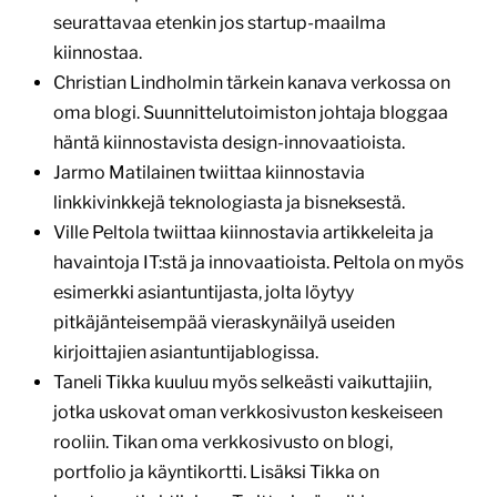
seurattavaa etenkin jos startup-maailma
kiinnostaa.
Christian Lindholmin tärkein kanava verkossa on
oma blogi. Suunnittelutoimiston johtaja bloggaa
häntä kiinnostavista design-innovaatioista.
Jarmo Matilainen twiittaa kiinnostavia
linkkivinkkejä teknologiasta ja bisneksestä.
Ville Peltola twiittaa kiinnostavia artikkeleita ja
havaintoja IT:stä ja innovaatioista. Peltola on myös
esimerkki asiantuntijasta, jolta löytyy
pitkäjänteisempää vieraskynäilyä useiden
kirjoittajien asiantuntijablogissa.
Taneli Tikka kuuluu myös selkeästi vaikuttajiin,
jotka uskovat oman verkkosivuston keskeiseen
rooliin. Tikan oma verkkosivusto on blogi,
portfolio ja käyntikortti. Lisäksi Tikka on