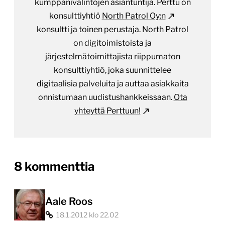
kumppanivalintojen asiantuntija. Perttu on
konsulttiyhtiö
North Patrol Oy:n
konsultti ja toinen perustaja. North Patrol
on digitoimistoista ja
järjestelmätoimittajista riippumaton
konsulttiyhtiö, joka suunnittelee
digitaalisia palveluita ja auttaa asiakkaita
onnistumaan uudistushankkeissaan.
Ota
yhteyttä Perttuun!
on
8 kommenttia
“Kotimaiset
IT-
Aale Roos
18.1.2012 klo 22.02
vaikuttajat