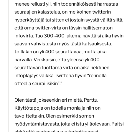
menee reilusti yli, niin todennäköisesti harrastaa
seuraajien kalastelua, on melkoinen twitterin
hyperkäyttäjä tai sitten ei jostain syystä välitä siitä,
että oma twitter-virta on täysin hallitsematon
infovirta. Tuo 300-400 lukema näyttäisi aika hyvin
saavan vahvistusta myös tästä katsauksesta.
Joillakin on yli 400 seurattavaa, mutta aika
harvalla. Veikkaisin, että yleensä yli 400
seurattavan tuottama virta on aika hektinen
infopläjäys vaikka Twitteriä hyvin “rennolla
otteella seurailisikin”.”
Olen tästä jokseenkin eri mieltä, Perttu.
Käyttötapoja on todella monia ja niin on
tavoitteitakin. Olen esimerkki somen
hyödyntämistavasta, joka ei istu ylläolevaan. Paitsi
ehkä että saatan olla tuo tarkoittamasi