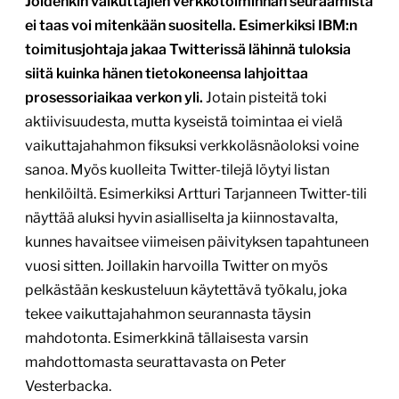
Joidenkin vaikuttajien verkkotoiminnan seuraamista
ei taas voi mitenkään suositella. Esimerkiksi IBM:n
toimitusjohtaja jakaa Twitterissä lähinnä tuloksia
siitä kuinka hänen tietokoneensa lahjoittaa
prosessoriaikaa verkon yli.
Jotain pisteitä toki
aktiivisuudesta, mutta kyseistä toimintaa ei vielä
vaikuttajahahmon fiksuksi verkkoläsnäoloksi voine
sanoa. Myös kuolleita Twitter-tilejä löytyi listan
henkilöiltä. Esimerkiksi Artturi Tarjanneen Twitter-tili
näyttää aluksi hyvin asialliselta ja kiinnostavalta,
kunnes havaitsee viimeisen päivityksen tapahtuneen
vuosi sitten. Joillakin harvoilla Twitter on myös
pelkästään keskusteluun käytettävä työkalu, joka
tekee vaikuttajahahmon seurannasta täysin
mahdotonta. Esimerkkinä tällaisesta varsin
mahdottomasta seurattavasta on Peter
Vesterbacka.