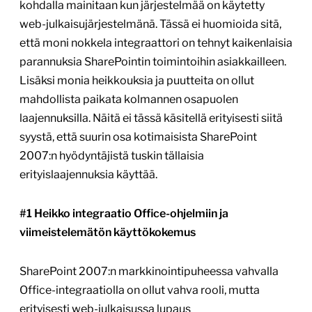
kohdalla mainitaan kun järjestelmää on käytetty
web-julkaisujärjestelmänä. Tässä ei huomioida sitä,
että moni nokkela integraattori on tehnyt kaikenlaisia
parannuksia SharePointin toimintoihin asiakkailleen.
Lisäksi monia heikkouksia ja puutteita on ollut
mahdollista paikata kolmannen osapuolen
laajennuksilla. Näitä ei tässä käsitellä erityisesti siitä
syystä, että suurin osa kotimaisista SharePoint
2007:n hyödyntäjistä tuskin tällaisia
erityislaajennuksia käyttää.
#1 Heikko integraatio Office-ohjelmiin ja
viimeistelemätön käyttökokemus
SharePoint 2007:n markkinointipuheessa vahvalla
Office-integraatiolla on ollut vahva rooli, mutta
erityisesti web-julkaisussa lupaus