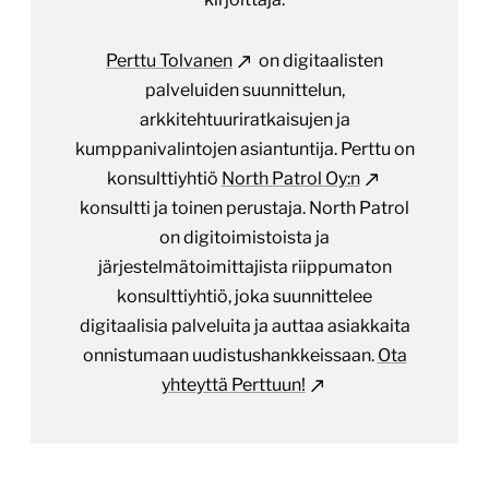
Perttu Tolvanen
on digitaalisten
palveluiden suunnittelun,
arkkitehtuuriratkaisujen ja
kumppanivalintojen asiantuntija. Perttu on
konsulttiyhtiö
North Patrol Oy:n
konsultti ja toinen perustaja. North Patrol
on digitoimistoista ja
järjestelmätoimittajista riippumaton
konsulttiyhtiö, joka suunnittelee
digitaalisia palveluita ja auttaa asiakkaita
onnistumaan uudistushankkeissaan.
Ota
yhteyttä Perttuun!