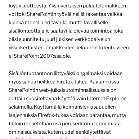
löydy tuotteesta. Yksinkertaisen palautelomakkeen
voi toki SharePointin työvälineillä rakentaa vaikka
kuinka monella eri tavalla, mutta tavalliselle
sisällöntuottajalle saatavilla olevaa toimintoa joka
olisi suunniteltu juuri julkisen verkkopalvelun
yksinkertaisten lomakkeiden helppoon toteutukseen
ei SharePoint 2007:ssa ole.
Sisällöntuotantoon liittyväksi ongelmaksi voidaan
myös sanoa heikkoa Firefox-tukea. Käytännössä
SharePointin web-julkaisutoiminnallisuuksia on
erittäin suositeltavaa käyttää vain Internet Explorer -
selaimella. Käyttämällä kolmansien osapuolien
laajennuksia Firefox-tukea voidaan parantaa, mutta
tällöin menetetään osa peruseditorin tarjoamista
ominaisuuksista, kuten uudelleenkäytettävät