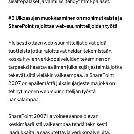
sisältöpalaset ja valmiiksi tehdyt html-palaset.
#5 Ulkoasujen muokkaaminen on monimutkaista ja
SharePoint rajoittaa web-suunnittelijoiden työtä
Yleisesti ottaen web-suunnittelijat eivät pidä
tuotteista jotka rajoittavat heidän tekemistään,
koska hyvien verkkopalveluiden tekeminen on
tarpeeksi haastavaa ilman julkaisujärjestelmiä jotka
tekevät siitä vieläkin vaikeampaa. Ja SharePoint
2007 on epäilemättä julkaisujärjestelmä joka on
tehnyt monen web-suunnittelijan työstä
hankalampaa.
SharePoint 2007:lla voinee sanoa olevan
keskimääräistä vaikeampaa tehdä teknisesti
laadukkaita ja saavutettavia verkkopalveluita.