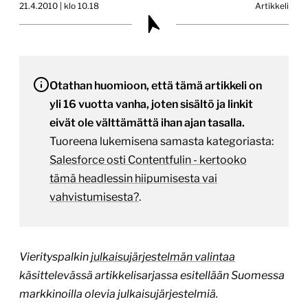
21.4.2010 | klo 10.18
Artikkeli
Otathan huomioon, että tämä artikkeli on
yli 16 vuotta vanha, joten sisältö ja linkit
eivät ole välttämättä ihan ajan tasalla.
Tuoreena lukemisena samasta kategoriasta:
Salesforce osti Contentfulin - kertooko
tämä headlessin hiipumisesta vai
vahvistumisesta?
.
Vierityspalkin
julkaisujärjestelmän valintaa
käsittelevässä artikkelisarjassa esitellään Suomessa
markkinoilla olevia julkaisujärjestelmiä.