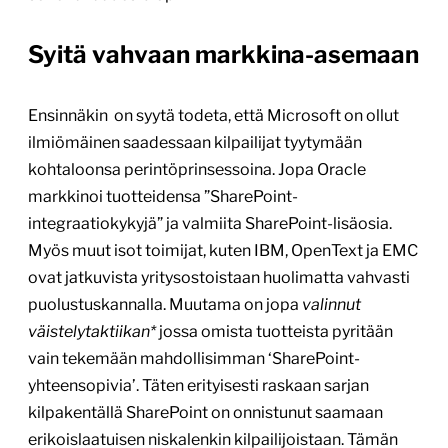
Syitä vahvaan markkina-asemaan
Ensinnäkin on syytä todeta, että Microsoft on ollut
ilmiömäinen saadessaan kilpailijat tyytymään
kohtaloonsa perintöprinsessoina. Jopa Oracle
markkinoi tuotteidensa ”SharePoint-
integraatiokykyjä” ja valmiita SharePoint-lisäosia.
Myös muut isot toimijat, kuten IBM, OpenText ja EMC
ovat jatkuvista yritysostoistaan huolimatta vahvasti
puolustuskannalla. Muutama on jopa
valinnut
väistelytaktiikan*
jossa omista tuotteista pyritään
vain tekemään mahdollisimman ‘SharePoint-
yhteensopivia’. Täten erityisesti raskaan sarjan
kilpakentällä SharePoint on onnistunut saamaan
erikoislaatuisen niskalenkin kilpailijoistaan. Tämän