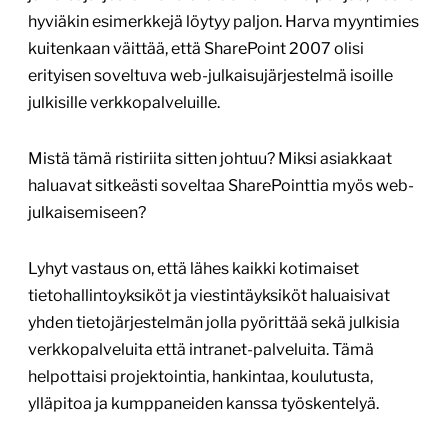
hyviäkin esimerkkejä löytyy paljon. Harva myyntimies
kuitenkaan väittää, että SharePoint 2007 olisi
erityisen soveltuva web-julkaisujärjestelmä isoille
julkisille verkkopalveluille.
Mistä tämä ristiriita sitten johtuu? Miksi asiakkaat
haluavat sitkeästi soveltaa SharePointtia myös web-
julkaisemiseen?
Lyhyt vastaus on, että lähes kaikki kotimaiset
tietohallintoyksiköt ja viestintäyksiköt haluaisivat
yhden tietojärjestelmän jolla pyörittää sekä julkisia
verkkopalveluita että intranet-palveluita. Tämä
helpottaisi projektointia, hankintaa, koulutusta,
ylläpitoa ja kumppaneiden kanssa työskentelyä.