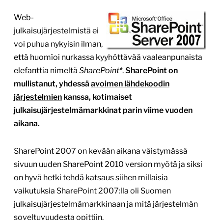
Web-
julkaisujärjestelmistä ei
voi puhua nykyisin ilman,
että huomìoi nurkassa kyyhöttävää vaaleanpunaista
elefanttia nimeltä
SharePoint*
.
SharePoint on
mullistanut, y
hdessä
avoimen lähdekoodin
järjestelmien
kanssa, kotimaiset
julkaisujärjestelmämarkkinat parin viime vuoden
aikana.
SharePoint 2007 on kevään aikana väistymässä
sivuun uuden SharePoint 2010 version myötä ja siksi
on hyvä hetki tehdä katsaus siihen millaisia
vaikutuksia SharePoint 2007:lla oli Suomen
julkaisujärjestelmämarkkinaan ja mitä järjestelmän
soveltuvuudesta opittiin.