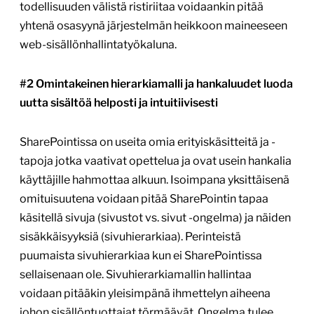
todellisuuden välistä ristiriitaa voidaankin pitää
yhtenä osasyynä järjestelmän heikkoon maineeseen
web-sisällönhallintatyökaluna.
#2 Omintakeinen hierarkiamalli ja hankaluudet luoda
uutta sisältöä helposti ja intuitiivisesti
SharePointissa on useita omia erityiskäsitteitä ja -
tapoja jotka vaativat opettelua ja ovat usein hankalia
käyttäjille hahmottaa alkuun. Isoimpana yksittäisenä
omituisuutena voidaan pitää SharePointin tapaa
käsitellä sivuja (sivustot vs. sivut -ongelma) ja näiden
sisäkkäisyyksiä (sivuhierarkiaa). Perinteistä
puumaista sivuhierarkiaa kun ei SharePointissa
sellaisenaan ole. Sivuhierarkiamallin hallintaa
voidaan pitääkin yleisimpänä ihmettelyn aiheena
johon sisällöntuottajat törmäävät. Ongelma tulee