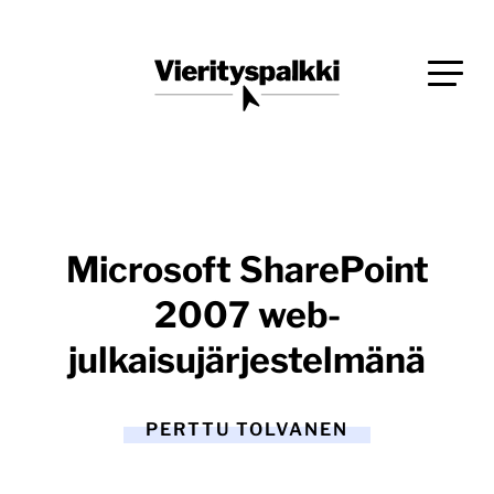
Siirry
Blogi verkkopalveluiden uudistajille ja kehittäjille
suoraan
Vierityspalkki.fi
sisältöön
Microsoft SharePoint
2007 web-
julkaisujärjestelmänä
PERTTU TOLVANEN