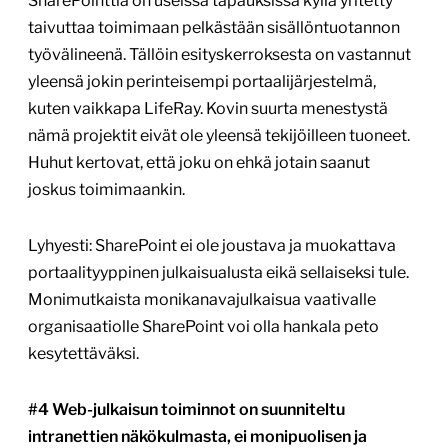
SharePointtia on useissa tapauksissa kyllä yritetty
taivuttaa toimimaan pelkästään sisällöntuotannon
työvälineenä. Tällöin esityskerroksesta on vastannut
yleensä jokin perinteisempi portaalijärjestelmä,
kuten vaikkapa LifeRay. Kovin suurta menestystä
nämä projektit eivät ole yleensä tekijöilleen tuoneet.
Huhut kertovat, että joku on ehkä jotain saanut
joskus toimimaankin.
Lyhyesti: SharePoint ei ole joustava ja muokattava
portaalityyppinen julkaisualusta eikä sellaiseksi tule.
Monimutkaista monikanavajulkaisua vaativalle
organisaatiolle SharePoint voi olla hankala peto
kesytettäväksi.
#4 Web-julkaisun toiminnot on suunniteltu
intranettien näkökulmasta, ei monipuolisen ja