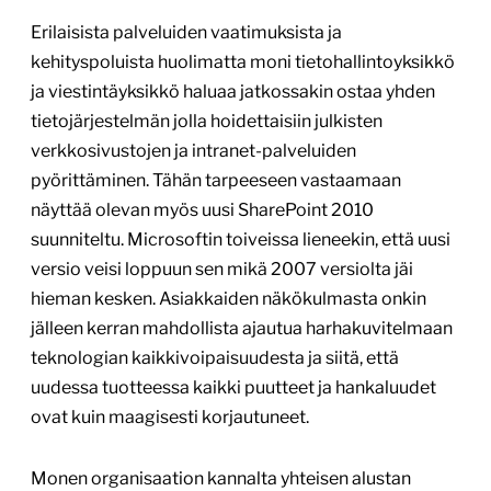
Erilaisista palveluiden vaatimuksista ja
kehityspoluista huolimatta moni tietohallintoyksikkö
ja viestintäyksikkö haluaa jatkossakin ostaa yhden
tietojärjestelmän jolla hoidettaisiin julkisten
verkkosivustojen ja intranet-palveluiden
pyörittäminen. Tähän tarpeeseen vastaamaan
näyttää olevan myös uusi SharePoint 2010
suunniteltu. Microsoftin toiveissa lieneekin, että uusi
versio veisi loppuun sen mikä 2007 versiolta jäi
hieman kesken. Asiakkaiden näkökulmasta onkin
jälleen kerran mahdollista ajautua harhakuvitelmaan
teknologian kaikkivoipaisuudesta ja siitä, että
uudessa tuotteessa kaikki puutteet ja hankaluudet
ovat kuin maagisesti korjautuneet.
Monen organisaation kannalta yhteisen alustan