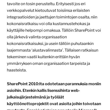
tavoite on tosin perusteltu. Erityisesti jos eri
verkkopalvelut kietoutuvat toisiinsa erilaisten
integraatioiden ja jaettujen toimintojen osalta, niin
kokonaisratkaisu voi olla kustannustehokas ja
käyttäjille helpompi omaksua. Tällöin SharePoint voi
olla järkevä valinta organisaation
kokonaisratkaisuksi, ja usein tällöin puhutaankin
laajemmasta ‘alustavalinnasta’. Tällaisen ratkaisun
tekeminen vaatii kuitenkin erittäin hyvän
ymmärryksen oman organisaation tarpeista ja
haasteista.
SharePoint 2010:lta odotetaan parannuksia moniin
asioihin. Etenkin kallis lisenssihinta web-
julkaisujärjestelmänä ja työläät
käyttöönottoprojektit ovat asioita joihin toivotaan