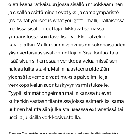
oletuksena ratkaisuun jossa sisällön muokkaaminen
ja sisällön esittäminen ovat yksi ja sama ympäristö
(ns. “what you see is what you get” –malli). Tällaisessa
mallissa sisällöntuottajat liikkuvat samassa
ympäristössä kuin tavalliset verkkopalvelun
käyttäjätkin. Mallin suurin vahvuus on kokonaisuuden
yksinkertaisuus sisällöntuottajille. Sisällöntuottaja
lisää sivun siihen osaan verkkopalvelua missä sen
haluaa julkaistakin. Mallin haasteena pidetään
yleensä kovempia vaatimuksia palvelimille ja
verkkopalvelun suorituskyvyn varmistukselle.
Tyypillisimmät ongelman mallin kanssa tulevat
kuitenkin vastaan tilanteissa joissa esimerkiksi sama
uutinen haluttaisiin julkaista useassa extranetissä tai
useilla julkisilla verkkosivustoilla.