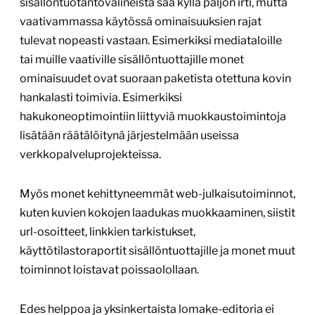
sisällöntuotantovälineistä saa kyllä paljon irti, mutta
vaativammassa käytössä ominaisuuksien rajat
tulevat nopeasti vastaan. Esimerkiksi mediataloille
tai muille vaativille sisällöntuottajille monet
ominaisuudet ovat suoraan paketista otettuna kovin
hankalasti toimivia. Esimerkiksi
hakukoneoptimointiin liittyviä muokkaustoimintoja
lisätään räätälöitynä järjestelmään useissa
verkkopalveluprojekteissa.
Myös monet kehittyneemmät web-julkaisutoiminnot,
kuten kuvien kokojen laadukas muokkaaminen, siistit
url-osoitteet, linkkien tarkistukset,
käyttötilastoraportit sisällöntuottajille ja monet muut
toiminnot loistavat poissaolollaan.
Edes helppoa ja yksinkertaista lomake-editoria ei