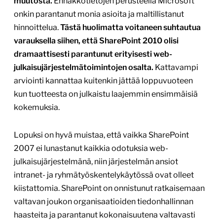
muutosta.
Ennakkotietojen perusteella Microsoft
onkin parantanut monia asioita ja maltillistanut
hinnoittelua.
Tästä huolimatta voitaneen suhtautua
varauksella siihen, että SharePoint 2010 olisi
dramaattisesti parantunut erityisesti web-
julkaisujärjestelmätoimintojen osalta.
Kattavampi
arviointi kannattaa kuitenkin jättää loppuvuoteen
kun tuotteesta on julkaistu laajemmin ensimmäisiä
kokemuksia.
Lopuksi on hyvä muistaa, että vaikka SharePoint
2007 ei lunastanut kaikkia odotuksia web-
julkaisujärjestelmänä, niin järjestelmän ansiot
intranet- ja ryhmätyöskentelykäytössä ovat olleet
kiistattomia. SharePoint on onnistunut ratkaisemaan
valtavan joukon organisaatioiden tiedonhallinnan
haasteita ja parantanut kokonaisuutena valtavasti