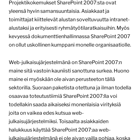
Projektikokemukset SharePoint 2007:sta ovat
yleensä hyvin samansuuntaisia. Asiakkaat ja
toimittajat kiittelevät alustan soveltuvuutta intranet-
alustaksi ja erityisesti ryhmätyötilaratkaisuihin. Myös
kevyessä dokumenttienhallinnassa SharePoint 2007
on ollut uskollinen kumppani monelle organisaatiolle.
Web-julkaisujärjestelmänä on SharePoint 2007:n
maine sitä vastoin kauniisti sanottuna surkea. Huono
maine ei myöskään ole aivan perusteeton tällä
sektorilla. Suoraan paketista otettuna ja ilman todella
osaavaa toteutustiimiä SharePoint 2007:lla voi
todellakin saada aikaiseksi monenlaisia virityksiä
joita on vaikea edes kutsua web-
julkaisujärjestelmiksi. Toisaalta asiakkaiden
halukkuus käyttää SharePoint 2007:aa web-
julkaisujärjestelmänä ei ole aivan vailla pohjaa, koska