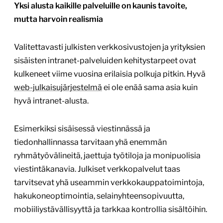
Yksi alusta kaikille palveluille on kaunis tavoite,
mutta harvoin realismia
Valitettavasti julkisten verkkosivustojen ja yrityksien
sisäisten intranet-palveluiden kehitystarpeet ovat
kulkeneet viime vuosina erilaisia polkuja pitkin. Hyvä
web-julkaisujärjestelmä
ei ole enää sama asia kuin
hyvä intranet-alusta.
Esimerkiksi sisäisessä viestinnässä ja
tiedonhallinnassa tarvitaan yhä enemmän
ryhmätyövälineitä, jaettuja työtiloja ja monipuolisia
viestintäkanavia. Julkiset verkkopalvelut taas
tarvitsevat yhä useammin verkkokauppatoimintoja,
hakukoneoptimointia, selainyhteensopivuutta,
mobiiliystävällisyyttä ja tarkkaa kontrollia sisältöihin.