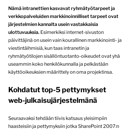
Nämä intranettien kasvavat ryhmätyötarpeet ja
verkkopalveluiden markkinoinnilliset tarpeet ovat
järjestelmien kannalta usein vastakkaisia
ulottuvuuksia.
Esimerkiksi internet-sivuston
päivittäjinä on usein vain kourallinen markkinointi- ja
viestintäihmisiä, kun taas intranetin ja
ryhmätyötilojen sisällöntuotanto-oikeudet ovat yhä
useammin koko henkilökunnalla ja pelkästään
käyttöoikeuksien määrittely on oma projektinsa.
Kohdatut top-5 pettymykset
web-julkaisujärjestelmänä
Seuraavaksi tehdään tiivis katsaus yleisimpiin
haasteisiin ja pettymyksiin jotka SharePoint 2007:n