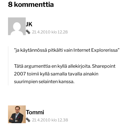
on
8 kommenttia
“Microsoft
SharePoint
JK
21.4.2010 klo 12.28
2007
web-
”ja käytännössä pitkälti vain Internet Explorerissa”
julkaisujärjestelmänä”
Tätä argumenttia en kyllä allekirjoita. Sharepoint
2007 toimii kyllä samalla tavalla ainakin
suurimpien selainten kanssa.
Tommi
21.4.2010 klo 12.38