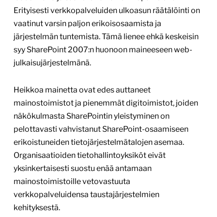
Erityisesti verkkopalveluiden ulkoasun räätälöinti on
vaatinut varsin paljon erikoisosaamista ja
järjestelmän tuntemista. Tämä lienee ehkä keskeisin
syy SharePoint 2007:n huonoon maineeseen web-
julkaisujärjestelmänä.
Heikkoa mainetta ovat edes auttaneet
mainostoimistot ja pienemmät digitoimistot, joiden
näkökulmasta SharePointin yleistyminen on
pelottavasti vahvistanut SharePoint-osaamiseen
erikoistuneiden tietojärjestelmätalojen asemaa.
Organisaatioiden tietohallintoyksiköt eivät
yksinkertaisesti suostu enää antamaan
mainostoimistoille vetovastuuta
verkkopalveluidensa taustajärjestelmien
kehityksestä.