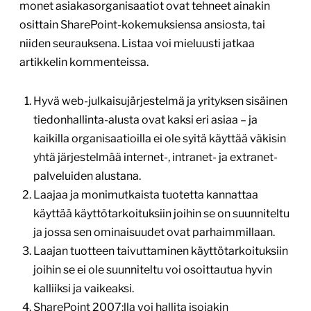
monet asiakasorganisaatiot ovat tehneet ainakin
osittain SharePoint-kokemuksiensa ansiosta, tai
niiden seurauksena. Listaa voi mieluusti jatkaa
artikkelin kommenteissa.
Hyvä web-julkaisujärjestelmä ja yrityksen sisäinen
tiedonhallinta-alusta ovat kaksi eri asiaa – ja
kaikilla organisaatioilla ei ole syitä käyttää väkisin
yhtä järjestelmää internet-, intranet- ja extranet-
palveluiden alustana.
Laajaa ja monimutkaista tuotetta kannattaa
käyttää käyttötarkoituksiin joihin se on suunniteltu
ja jossa sen ominaisuudet ovat parhaimmillaan.
Laajan tuotteen taivuttaminen käyttötarkoituksiin
joihin se ei ole suunniteltu voi osoittautua hyvin
kalliiksi ja vaikeaksi.
SharePoint 2007:lla voi hallita isojakin