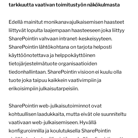
tarkkuutta vaativan toimitustyön näkökulmasta
Edellä mainitut monikanavajulkaisemisen haasteet
liittyvät lopulta laajempaan haasteeseen joka liittyy
SharePointin vahvaan intranet-keskeisyyteen.
SharePointin lähtökohtana on tarjota helposti
käyttöönotettava ja helppokäyttöinen
tietojärjestelmätuote organisaatioiden
tiedonhallintaan. SharePointin visioon ei kuulu olla
tuote joka taipuu kaikkein vaativimpiin ja
erikoisimpiin julkaisutarpeisiin.
SharePointin web-julkaisutoiminnot ovat
kohtuullisen laadukkaita, mutta eivät ole suunniteltu
vaativaan web-julkaisemiseen. Hyvällä
konfiguroinnilla ja koulutuksella SharePointin