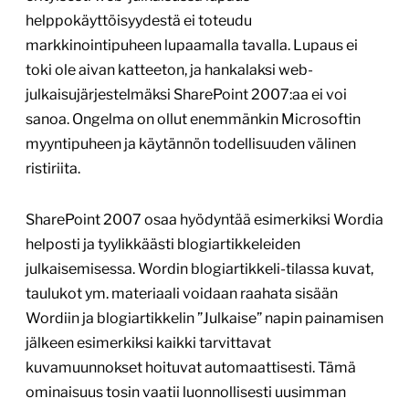
helppokäyttöisyydestä ei toteudu
markkinointipuheen lupaamalla tavalla. Lupaus ei
toki ole aivan katteeton, ja hankalaksi web-
julkaisujärjestelmäksi SharePoint 2007:aa ei voi
sanoa. Ongelma on ollut enemmänkin Microsoftin
myyntipuheen ja käytännön todellisuuden välinen
ristiriita.
SharePoint 2007 osaa hyödyntää esimerkiksi Wordia
helposti ja tyylikkäästi blogiartikkeleiden
julkaisemisessa. Wordin blogiartikkeli-tilassa kuvat,
taulukot ym. materiaali voidaan raahata sisään
Wordiin ja blogiartikkelin ”Julkaise” napin painamisen
jälkeen esimerkiksi kaikki tarvittavat
kuvamuunnokset hoituvat automaattisesti. Tämä
ominaisuus tosin vaatii luonnollisesti uusimman