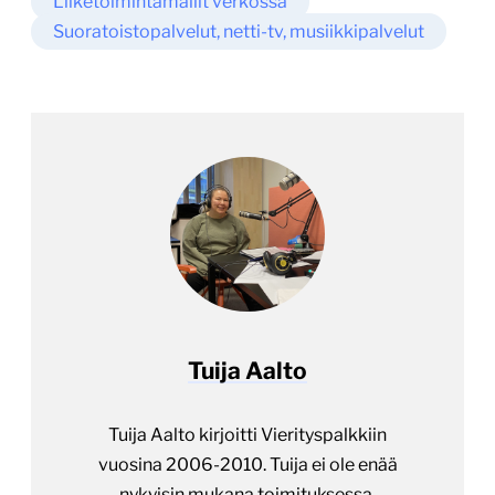
Liiketoimintamallit verkossa
Suoratoistopalvelut, netti-tv, musiikkipalvelut
Tuija Aalto
Tuija Aalto kirjoitti Vierityspalkkiin
vuosina 2006-2010. Tuija ei ole enää
nykyisin mukana toimituksessa.