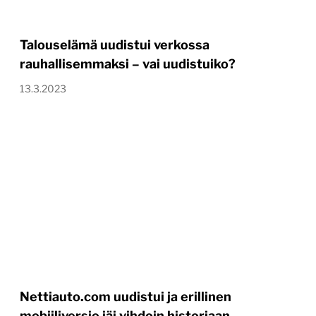
Talouselämä uudistui verkossa
rauhallisemmaksi – vai uudistuiko?
13.3.2023
Nettiauto.com uudistui ja erillinen
mobiiliversio jäi vihdoin historiaan