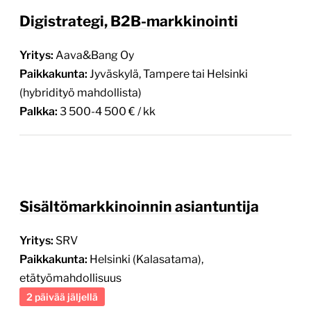
Digistrategi, B2B-markkinointi
Yritys:
Aava&Bang Oy
Paikkakunta:
Jyväskylä, Tampere tai Helsinki
(hybridityö mahdollista)
Palkka:
3 500-4 500 € / kk
Sisältömarkkinoinnin asiantuntija
Yritys:
SRV
Paikkakunta:
Helsinki (Kalasatama),
etätyömahdollisuus
2 päivää jäljellä