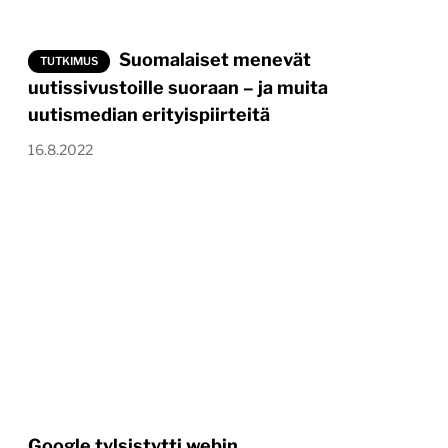
Suomalaiset menevät
TUTKIMUS
uutissivustoille suoraan – ja muita
uutismedian erityispiirteitä
16.8.2022
Google tylsistytti webin