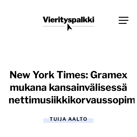
Siirry
Blogi verkkopalveluiden uudistajille ja kehittäjille
suoraan
Vierityspalkki.fi
sisältöön
New York Times: Gramex
mukana kansainvälisessä
nettimusiikkikorvaussopi
TUIJA AALTO