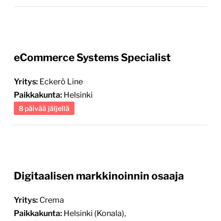
eCommerce Systems Specialist
Yritys:
Eckerö Line
Paikkakunta:
Helsinki
8 päivää jäljellä
Digitaalisen markkinoinnin osaaja
Yritys:
Crema
Paikkakunta:
Helsinki (Konala),