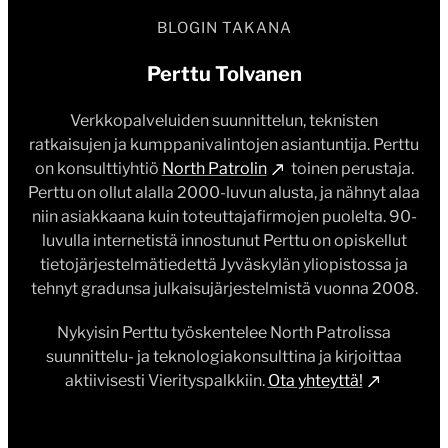
BLOGIN TAKANA
Perttu Tolvanen
Verkkopalveluiden suunnittelun, teknisten
ratkaisujen ja kumppanivalintojen asiantuntija. Perttu
on konsulttiyhtiö
North Patrolin
toinen perustaja.
Perttu on ollut alalla 2000-luvun alusta, ja nähnyt alaa
niin asiakkaana kuin toteuttajafirmojen puolelta. 90-
luvulla internetistä innostunut Perttu on opiskellut
tietojärjestelmätiedettä Jyväskylän yliopistossa ja
tehnyt gradunsa julkaisujärjestelmistä vuonna 2008.
Nykyisin Perttu työskentelee North Patrolissa
suunnittelu- ja teknologiakonsulttina ja kirjoittaa
aktiivisesti Vierityspalkkiin.
Ota yhteyttä!