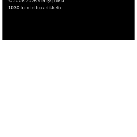
© 2006-2026 Vierityspalkki
1030
toimitettua artikkelia