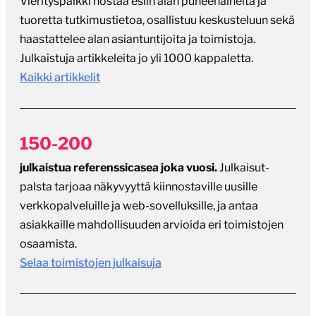
Vierityspalkki nostaa esiin alan puheenaiheita ja
tuoretta tutkimustietoa, osallistuu keskusteluun sekä
haastattelee alan asiantuntijoita ja toimistoja.
Julkaistuja artikkeleita jo yli 1000 kappaletta.
Kaikki artikkelit
150-200
julkaistua referenssicasea joka vuosi.
Julkaisut-
palsta tarjoaa näkyvyyttä kiinnostaville uusille
verkkopalveluille ja web-sovelluksille, ja antaa
asiakkaille mahdollisuuden arvioida eri toimistojen
osaamista.
Selaa toimistojen julkaisuja