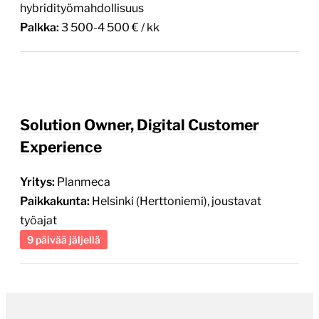
hybridityömahdollisuus
Palkka:
3 500-4 500 € / kk
Solution Owner, Digital Customer
Experience
Yritys:
Planmeca
Paikkakunta:
Helsinki (Herttoniemi), joustavat
työajat
9 päivää jäljellä