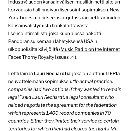
Industry) uuden kansainvälisen musiikin nettijakelun
korvauksia hallinnoivan lisensointisopimuksen. New
York Times mainitsee asian jutussaan nettiradioiden
kansainvälistymistä hankaloittavasta
lisensointimallista, joka kuun alussa pakotti
Pandoran sulkemaan lähetyksensä USA:n
ulkopuolisilta kävijöiltä (
Music Radio on the Internet
Faces Thorny Royalty Issues
).
Lehti lainaa
Lauri Rechardtia
, joka on auttanut IFPIä
neuvottelemaan sopimuksen:
“In actual practice,
companies had two options if they wanted to remain
legal,” said Lauri Rechardt, a legal consultant who
helped negotiate the agreement for the federation,
which represents 1,400 record companies in 70
countries. Either they limited their service to certain
territories for which they had cleared the rights, Mr.