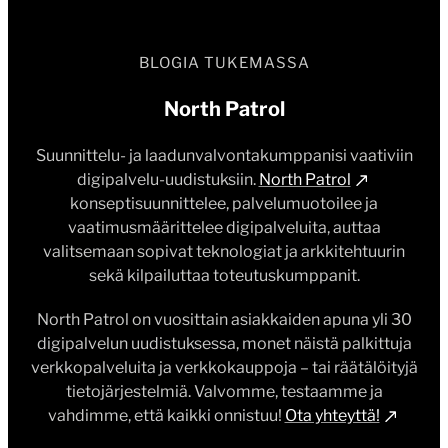
BLOGIA TUKEMASSA
North Patrol
Suunnittelu- ja laadunvalvontakumppanisi vaativiin
digipalvelu-uudistuksiin.
North Patrol
konseptisuunnittelee, palvelumuotoilee ja
vaatimusmäärittelee digipalveluita, auttaa
valitsemaan sopivat teknologiat ja arkkitehtuurin
sekä kilpailuttaa toteutuskumppanit.
North Patrol on vuosittain asiakkaiden apuna yli 30
digipalvelun uudistuksessa, monet näistä palkittuja
verkkopalveluita ja verkkokauppoja – tai räätälöityjä
tietojärjestelmiä. Valvomme, testaamme ja
vahdimme, että kaikki onnistuu!
Ota yhteyttä!