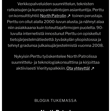
Verkkopalveluiden suunnittelun, teknisten
ratkaisujen ja kumppanivalintojen asiantuntija. Perttu
on konsulttiyhtiö
North Patrolin
toinen perustaja.
Perttu on ollut alalla 2000-luvun alusta, ja nähnyt alaa
niin asiakkaana kuin toteuttajafirmojen puolelta. 90-
luvulla internetistä innostunut Perttu on opiskellut
tietojärjestelmätiedettä Jyväskylän yliopistossa ja
tehnyt gradunsa julkaisujärjestelmistä vuonna 2008.
Nykyisin Perttu työskentelee North Patrolissa
suunnittelu- ja teknologiakonsulttina ja kirjoittaa
aktiivisesti Vierityspalkkiin.
Ota yhteyttä!
BLOGIA TUKEMASSA