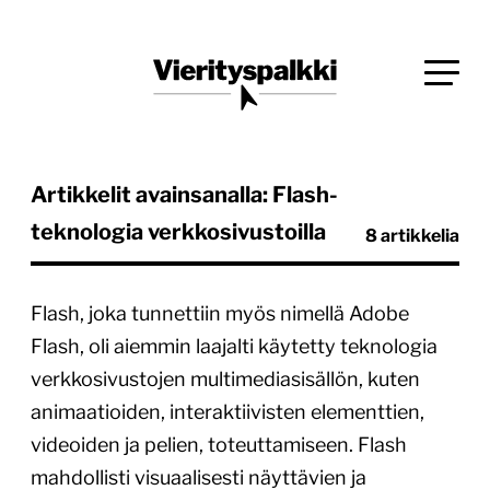
Siirry
Blogi verkkopalveluiden uudistajille ja kehittäjille
suoraan
Vierityspalkki.fi
sisältöön
Artikkelit avainsanalla: Flash-
teknologia verkkosivustoilla
8 artikkelia
Flash, joka tunnettiin myös nimellä Adobe
Flash, oli aiemmin laajalti käytetty teknologia
verkkosivustojen multimediasisällön, kuten
animaatioiden, interaktiivisten elementtien,
videoiden ja pelien, toteuttamiseen. Flash
mahdollisti visuaalisesti näyttävien ja