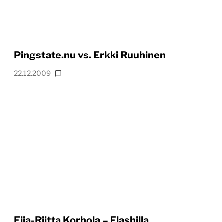
Pingstate.nu vs. Erkki Ruuhinen
22.12.2009
Eija-Riitta Korhola – Flashilla