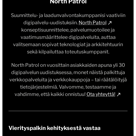
North Patrol
Suunnittelu- ja laadunvalvontakumppanisi vaativiin
digipalvelu-uudistuksiin.
North Patrol
konseptisuunnittelee, palvelumuotoilee ja
vaatimusmäärittelee digipalveluita, auttaa
valitsemaan sopivat teknologiat ja arkkitehtuurin
sekä kilpailuttaa toteutuskumppanit.
North Patrol on vuosittain asiakkaiden apuna yli 30
digipalvelun uudistuksessa, monet näistä palkittuja
verkkopalveluita ja verkkokauppoja – tai räätälöityjä
tietojärjestelmiä. Valvomme, testaamme ja
vahdimme, että kaikki onnistuu!
Ota yhteyttä!
Vierityspalkin kehityksestä vastaa