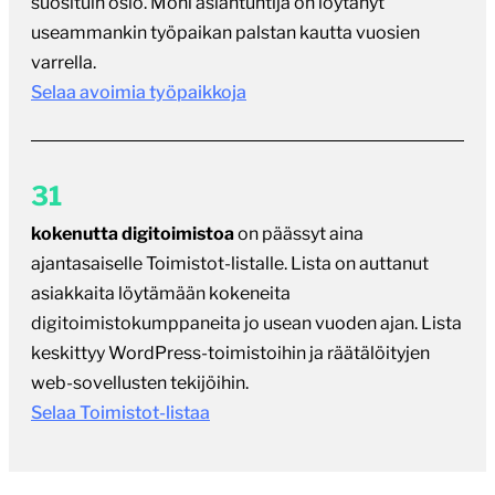
suosituin osio. Moni asiantuntija on löytänyt
useammankin työpaikan palstan kautta vuosien
varrella.
Selaa avoimia työpaikkoja
31
kokenutta digitoimistoa
on päässyt aina
ajantasaiselle Toimistot-listalle. Lista on auttanut
asiakkaita löytämään kokeneita
digitoimistokumppaneita jo usean vuoden ajan. Lista
keskittyy WordPress-toimistoihin ja räätälöityjen
web-sovellusten tekijöihin.
Selaa Toimistot-listaa