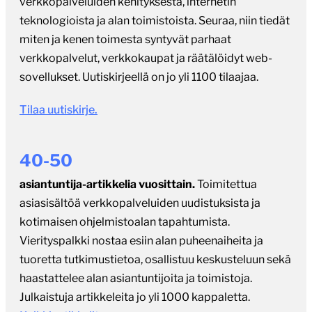
verkkopalveluiden kehityksestä, internetin
teknologioista ja alan toimistoista. Seuraa, niin tiedät
miten ja kenen toimesta syntyvät parhaat
verkkopalvelut, verkkokaupat ja räätälöidyt web-
sovellukset. Uutiskirjeellä on jo yli 1100 tilaajaa.
Tilaa uutiskirje.
40-50
asiantuntija-artikkelia vuosittain.
Toimitettua
asiasisältöä verkkopalveluiden uudistuksista ja
kotimaisen ohjelmistoalan tapahtumista.
Vierityspalkki nostaa esiin alan puheenaiheita ja
tuoretta tutkimustietoa, osallistuu keskusteluun sekä
haastattelee alan asiantuntijoita ja toimistoja.
Julkaistuja artikkeleita jo yli 1000 kappaletta.