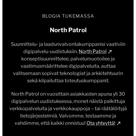
BLOGIA TUKEMASSA
North Patrol
Suunnittelu- ja laadunvalvontakumppanisi vaativiin
digipalvelu-uudistuksiin.
North Patrol
konseptisuunnittelee, palvelumuotoilee ja
vaatimusmäärittelee digipalveluita, auttaa
valitsemaan sopivat teknologiat ja arkkitehtuurin
sekä kilpailuttaa toteutuskumppanit.
North Patrol on vuosittain asiakkaiden apuna yli 30
digipalvelun uudistuksessa, monet näistä palkittuja
verkkopalveluita ja verkkokauppoja – tai räätälöityjä
tietojärjestelmiä. Valvomme, testaamme ja
vahdimme, että kaikki onnistuu!
Ota yhteyttä!