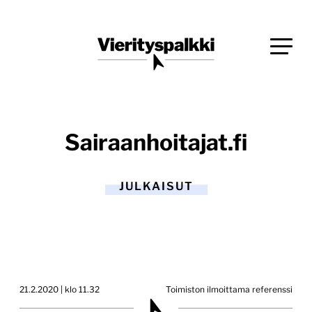
Siirry
Blogi verkkopalveluiden uudistajille ja kehittäjille
suoraan
Vierityspalkki.fi
sisältöön
Sairaanhoitajat.fi
JULKAISUT
21.2.2020 | klo 11.32
Toimiston ilmoittama referenssi