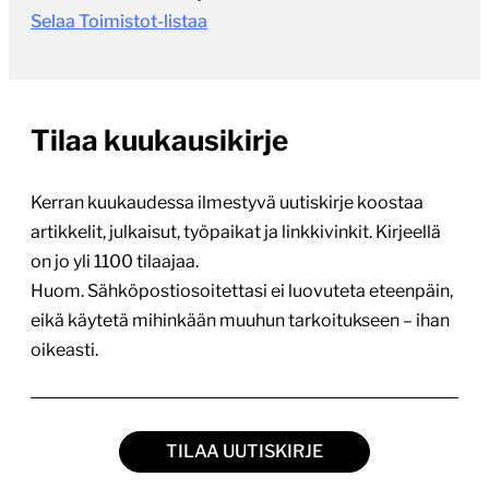
Selaa Toimistot-listaa
Tilaa kuukausikirje
Kerran kuukaudessa ilmestyvä uutiskirje koostaa
artikkelit, julkaisut, työpaikat ja linkkivinkit. Kirjeellä
on jo yli 1100 tilaajaa.
Huom. Sähköpostiosoitettasi ei luovuteta eteenpäin,
eikä käytetä mihinkään muuhun tarkoitukseen – ihan
oikeasti.
TILAA UUTISKIRJE