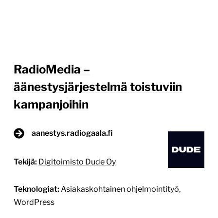
RadioMedia –
äänestysjärjestelmä toistuviin
kampanjoihin
aanestys.radiogaala.fi
Tekijä:
Digitoimisto Dude Oy
Teknologiat:
Asiakaskohtainen ohjelmointityö,
WordPress