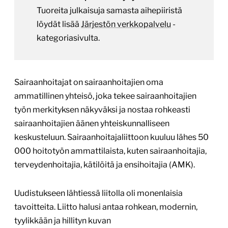
Tuoreita julkaisuja samasta aihepiiristä
löydät lisää
Järjestön verkkopalvelu
-
kategoriasivulta.
Sairaanhoitajat on sairaanhoitajien oma
ammatillinen yhteisö, joka tekee sairaanhoitajien
työn merkityksen näkyväksi ja nostaa rohkeasti
sairaanhoitajien äänen yhteiskunnalliseen
keskusteluun. Sairaanhoitajaliittoon kuuluu lähes 50
000 hoitotyön ammattilaista, kuten sairaanhoitajia,
terveydenhoitajia, kätilöitä ja ensihoitajia (AMK).
Uudistukseen lähtiessä liitolla oli monenlaisia
tavoitteita. Liitto halusi antaa rohkean, modernin,
tyylikkään ja hillityn kuvan