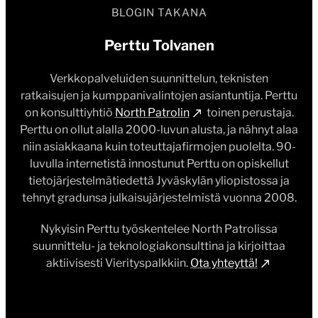
BLOGIN TAKANA
Perttu Tolvanen
Verkkopalveluiden suunnittelun, teknisten
ratkaisujen ja kumppanivalintojen asiantuntija. Perttu
on konsulttiyhtiö
North Patrolin
toinen perustaja.
Perttu on ollut alalla 2000-luvun alusta, ja nähnyt alaa
niin asiakkaana kuin toteuttajafirmojen puolelta. 90-
luvulla internetistä innostunut Perttu on opiskellut
tietojärjestelmätiedettä Jyväskylän yliopistossa ja
tehnyt gradunsa julkaisujärjestelmistä vuonna 2008.
Nykyisin Perttu työskentelee North Patrolissa
suunnittelu- ja teknologiakonsulttina ja kirjoittaa
aktiivisesti Vierityspalkkiin.
Ota yhteyttä!