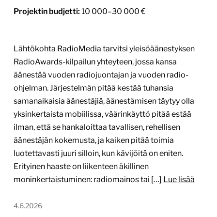
Projektin budjetti:
10 000–30 000 €
Lähtökohta RadioMedia tarvitsi yleisöäänestyksen
RadioAwards-kilpailun yhteyteen, jossa kansa
äänestää vuoden radiojuontajan ja vuoden radio-
ohjelman. Järjestelmän pitää kestää tuhansia
samanaikaisia äänestäjiä, äänestämisen täytyy olla
yksinkertaista mobiilissa, väärinkäyttö pitää estää
ilman, että se hankaloittaa tavallisen, rehellisen
äänestäjän kokemusta, ja kaiken pitää toimia
luotettavasti juuri silloin, kun kävijöitä on eniten.
Erityinen haaste on liikenteen äkillinen
moninkertaistuminen: radiomainos tai […]
Lue lisää
4.6.2026