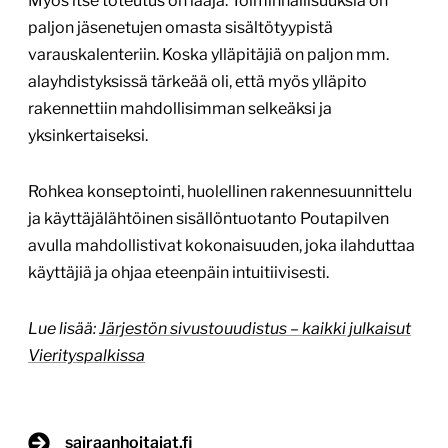
Myös itse toteutus on laaja. Toiminnallisuuksia on
paljon jäsenetujen omasta sisältötyypistä
varauskalenteriin. Koska ylläpitäjiä on paljon mm.
alayhdistyksissä tärkeää oli, että myös ylläpito
rakennettiin mahdollisimman selkeäksi ja
yksinkertaiseksi.
Rohkea konseptointi, huolellinen rakennesuunnittelu
ja käyttäjälähtöinen sisällöntuotanto Poutapilven
avulla mahdollistivat kokonaisuuden, joka ilahduttaa
käyttäjiä ja ohjaa eteenpäin intuitiivisesti.
Lue lisää:
Järjestön sivustouudistus – kaikki julkaisut
Vierityspalkissa
sairaanhoitajat.fi