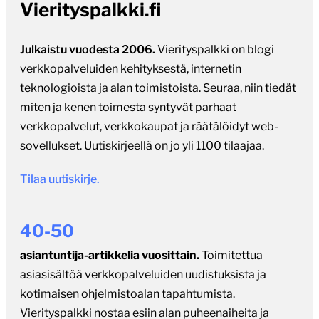
Vierityspalkki.fi
Julkaistu vuodesta 2006.
Vierityspalkki on blogi
verkkopalveluiden kehityksestä, internetin
teknologioista ja alan toimistoista. Seuraa, niin tiedät
miten ja kenen toimesta syntyvät parhaat
verkkopalvelut, verkkokaupat ja räätälöidyt web-
sovellukset. Uutiskirjeellä on jo yli 1100 tilaajaa.
Tilaa uutiskirje.
40-50
asiantuntija-artikkelia vuosittain.
Toimitettua
asiasisältöä verkkopalveluiden uudistuksista ja
kotimaisen ohjelmistoalan tapahtumista.
Vierityspalkki nostaa esiin alan puheenaiheita ja