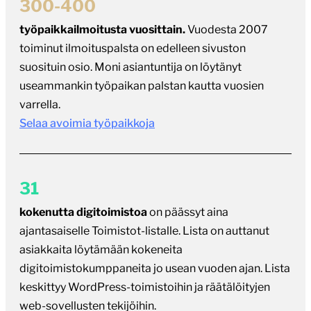
300-400
työpaikkailmoitusta vuosittain.
Vuodesta 2007
toiminut ilmoituspalsta on edelleen sivuston
suosituin osio. Moni asiantuntija on löytänyt
useammankin työpaikan palstan kautta vuosien
varrella.
Selaa avoimia työpaikkoja
31
kokenutta digitoimistoa
on päässyt aina
ajantasaiselle Toimistot-listalle. Lista on auttanut
asiakkaita löytämään kokeneita
digitoimistokumppaneita jo usean vuoden ajan. Lista
keskittyy WordPress-toimistoihin ja räätälöityjen
web-sovellusten tekijöihin.