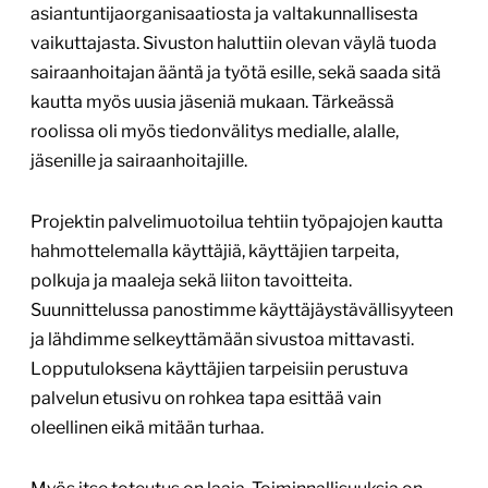
asiantuntijaorganisaatiosta ja valtakunnallisesta
vaikuttajasta. Sivuston haluttiin olevan väylä tuoda
sairaanhoitajan ääntä ja työtä esille, sekä saada sitä
kautta myös uusia jäseniä mukaan. Tärkeässä
roolissa oli myös tiedonvälitys medialle, alalle,
jäsenille ja sairaanhoitajille.
Projektin palvelimuotoilua tehtiin työpajojen kautta
hahmottelemalla käyttäjiä, käyttäjien tarpeita,
polkuja ja maaleja sekä liiton tavoitteita.
Suunnittelussa panostimme käyttäjäystävällisyyteen
ja lähdimme selkeyttämään sivustoa mittavasti.
Lopputuloksena käyttäjien tarpeisiin perustuva
palvelun etusivu on rohkea tapa esittää vain
oleellinen eikä mitään turhaa.