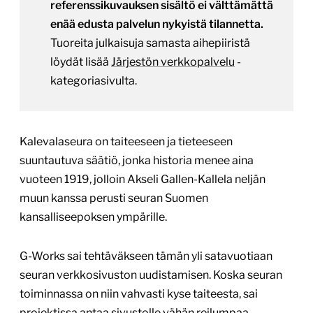
referenssikuvauksen sisältö ei välttämättä
enää edusta palvelun nykyistä tilannetta.
Tuoreita julkaisuja samasta aihepiiristä
löydät lisää
Järjestön verkkopalvelu
-
kategoriasivulta.
Kalevalaseura on taiteeseen ja tieteeseen
suuntautuva säätiö, jonka historia menee aina
vuoteen 1919, jolloin Akseli Gallen-Kallela neljän
muun kanssa perusti seuran Suomen
kansalliseepoksen ympärille.
G-Works sai tehtäväkseen tämän yli satavuotiaan
seuran verkkosivuston uudistamisen. Koska seuran
toiminnassa on niin vahvasti kyse taiteesta, sai
projektissa antaa sivustolle vähän reilumpaa