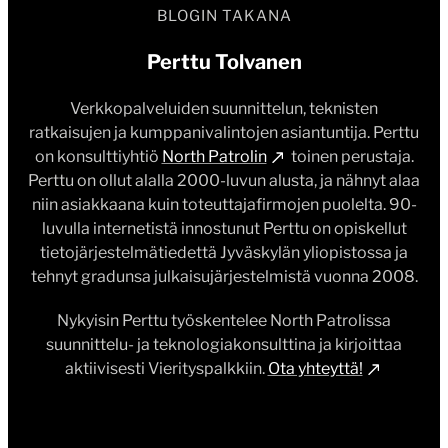
BLOGIN TAKANA
Perttu Tolvanen
Verkkopalveluiden suunnittelun, teknisten
ratkaisujen ja kumppanivalintojen asiantuntija. Perttu
on konsulttiyhtiö
North Patrolin
toinen perustaja.
Perttu on ollut alalla 2000-luvun alusta, ja nähnyt alaa
niin asiakkaana kuin toteuttajafirmojen puolelta. 90-
luvulla internetistä innostunut Perttu on opiskellut
tietojärjestelmätiedettä Jyväskylän yliopistossa ja
tehnyt gradunsa julkaisujärjestelmistä vuonna 2008.
Nykyisin Perttu työskentelee North Patrolissa
suunnittelu- ja teknologiakonsulttina ja kirjoittaa
aktiivisesti Vierityspalkkiin.
Ota yhteyttä!