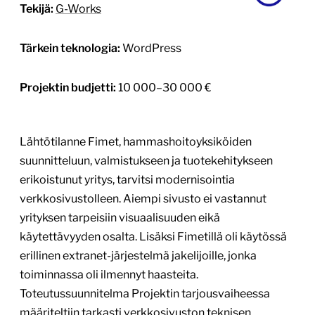
Tekijä:
G-Works
Tärkein teknologia:
WordPress
Projektin budjetti:
10 000–30 000 €
Lähtötilanne Fimet, hammashoitoyksiköiden
suunnitteluun, valmistukseen ja tuotekehitykseen
erikoistunut yritys, tarvitsi modernisointia
verkkosivustolleen. Aiempi sivusto ei vastannut
yrityksen tarpeisiin visuaalisuuden eikä
käytettävyyden osalta. Lisäksi Fimetillä oli käytössä
erillinen extranet-järjestelmä jakelijoille, jonka
toiminnassa oli ilmennyt haasteita.
Toteutussuunnitelma Projektin tarjousvaiheessa
määriteltiin tarkasti verkkosivuston teknisen