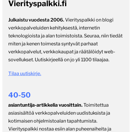
Vierityspalkki.fi
Julkaistu vuodesta 2006.
Vierityspalkki on blogi
verkkopalveluiden kehityksestä, internetin
teknologioista ja alan toimistoista. Seuraa, niin tiedät
miten ja kenen toimesta syntyvät parhaat
verkkopalvelut, verkkokaupat ja räätälöidyt web-
sovellukset. Uutiskirjeellä on jo yli 1100 tilaajaa.
Tilaa uutiskirje.
40-50
asiantuntija-artikkelia vuosittain.
Toimitettua
asiasisältöä verkkopalveluiden uudistuksista ja
kotimaisen ohjelmistoalan tapahtumista.
Vierityspalkki nostaa esiin alan puheenaiheita ja