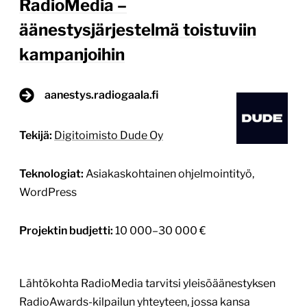
RadioMedia –
äänestysjärjestelmä toistuviin
kampanjoihin
aanestys.radiogaala.fi
Tekijä:
Digitoimisto Dude Oy
Teknologiat:
Asiakaskohtainen ohjelmointityö,
WordPress
Projektin budjetti:
10 000–30 000 €
Lähtökohta RadioMedia tarvitsi yleisöäänestyksen
RadioAwards-kilpailun yhteyteen, jossa kansa