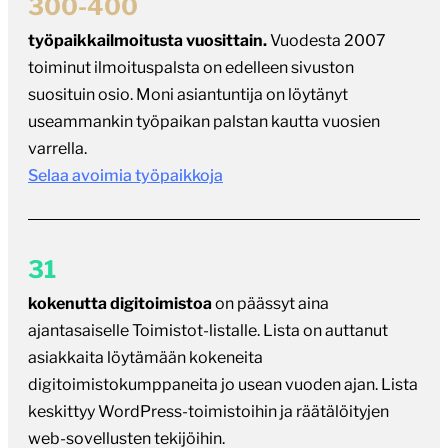
300-400
työpaikkailmoitusta vuosittain.
Vuodesta 2007
toiminut ilmoituspalsta on edelleen sivuston
suosituin osio. Moni asiantuntija on löytänyt
useammankin työpaikan palstan kautta vuosien
varrella.
Selaa avoimia työpaikkoja
31
kokenutta digitoimistoa
on päässyt aina
ajantasaiselle Toimistot-listalle. Lista on auttanut
asiakkaita löytämään kokeneita
digitoimistokumppaneita jo usean vuoden ajan. Lista
keskittyy WordPress-toimistoihin ja räätälöityjen
web-sovellusten tekijöihin.