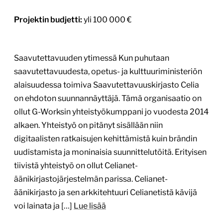
Projektin budjetti:
yli 100 000 €
Saavutettavuuden ytimessä Kun puhutaan
saavutettavuudesta, opetus- ja kulttuuriministeriön
alaisuudessa toimiva Saavutettavuuskirjasto Celia
on ehdoton suunnannäyttäjä. Tämä organisaatio on
ollut G-Worksin yhteistyökumppani jo vuodesta 2014
alkaen. Yhteistyö on pitänyt sisällään niin
digitaalisten ratkaisujen kehittämistä kuin brändin
uudistamista ja moninaisia suunnittelutöitä. Erityisen
tiivistä yhteistyö on ollut Celianet-
äänikirjastojärjestelmän parissa. Celianet-
äänikirjasto ja sen arkkitehtuuri Celianetistä kävijä
voi lainata ja […]
Lue lisää