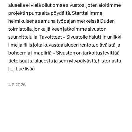
alueella ei vielä ollut omaa sivustoa, joten aloitimme
projektin puhtaalta pöydältä. Starttailimme
helmikuisena aamuna työpajan merkeissä Duden
toimistolla, jonka jälkeen jatkoimme sivuston
suunnittelulla. Tavoitteet – Sivustolle haluttiin uniikki
ilme ja fiilis joka kuvastaa alueen rentoa, eläväistä ja
boheemia ilmapiiriä – Sivuston on tarkoitus levittää
tietoisuutta alueesta ja sen nykypäivästä, historiasta
[…]
Lue lisää
4.6.2026