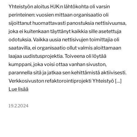
Yhteistyön aloitus HJK:n lähtökohta oli varsin
perinteinen: vuosien mittaan organisaatio oli
sijoittanut huomattavasti panostuksia nettisivuunsa,
joka ei kuitenkaan täyttänyt kaikkia sille asetettuja
odotuksia. Vaikka uusia nettisivujen toimittajia oli
saatavilla, ei organisaatio ollut valmis aloittamaan
laajaa uudistusprojektia. Toiveena oli löytää
kumppani, joka voisi ottaa vanhan sivuston,
parannella sitä ja jatkaa sen kehittämistä aktiivisesti.
Verkkosivuston refaktorointiprojekti Yhteistyö […]
Lue lisää
19.2.2024