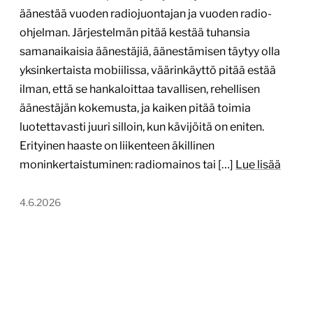
äänestää vuoden radiojuontajan ja vuoden radio-
ohjelman. Järjestelmän pitää kestää tuhansia
samanaikaisia äänestäjiä, äänestämisen täytyy olla
yksinkertaista mobiilissa, väärinkäyttö pitää estää
ilman, että se hankaloittaa tavallisen, rehellisen
äänestäjän kokemusta, ja kaiken pitää toimia
luotettavasti juuri silloin, kun kävijöitä on eniten.
Erityinen haaste on liikenteen äkillinen
moninkertaistuminen: radiomainos tai […]
Lue lisää
4.6.2026