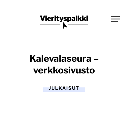
Siirry
Blogi verkkopalveluiden uudistajille ja kehittäjille
suoraan
Vierityspalkki.fi
sisältöön
Kalevalaseura –
verkkosivusto
JULKAISUT