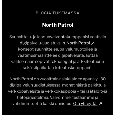
BLOGIA TUKEMASSA
North Patrol
Suunnittelu- ja laadunvalvontakumppanisi vaativiin
digipalvelu-uudistuksiin.
North Patrol
konseptisuunnittelee, palvelumuotoilee ja
vaatimusmäärittelee digipalveluita, auttaa
valitsemaan sopivat teknologiat ja arkkitehtuurin
sekä kilpailuttaa toteutuskumppanit.
North Patrol on vuosittain asiakkaiden apuna yli 30
digipalvelun uudistuksessa, monet näistä palkittuja
verkkopalveluita ja verkkokauppoja – tai räätälöityjä
tietojärjestelmiä. Valvomme, testaamme ja
vahdimme, että kaikki onnistuu!
Ota yhteyttä!