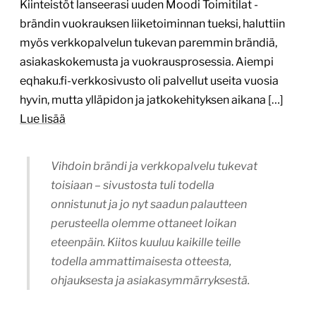
Vihdoin brändi ja verkkopalvelu tukevat
toisiaan – sivustosta tuli todella
onnistunut ja jo nyt saadun palautteen
perusteella olemme ottaneet loikan
eteenpäin. Kiitos kuuluu kaikille teille
todella ammattimaisesta otteesta,
ohjauksesta ja asiakasymmärryksestä.
Katja Holmström, Asiakkuusjohtaja, eQ Kiinteistöt
Erinomainen projektinhallinta,
asiakaspalvelu ja asiakkaan liiketoiminnan
ymmärtäminen
31.5.2026