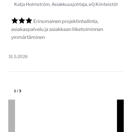
1
/
3
Visit Himos-Jämsä –
matkailusivuston uudistus