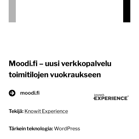
toimitilojen vuokraukseen
moodi.fi
Tekijä:
Knowit Experience
Tärkein teknologia:
WordPress
Projektin budjetti:
yli 100 000 €
Projektin tyyppi:
Yrityksen sivusto yritysasiakkaille
(B2B)
Erityistä:
Hakukoneoptimointia osana projektia,
Digitaalisen mainonnan konsultointi osana
yhteistyötä, Web-analytiikan ja -raporttien