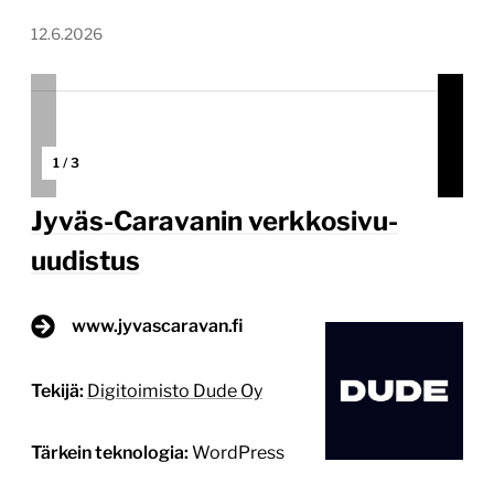
12.6.2026
1
/
3
Jyväs-Caravanin verkkosivu-
uudistus
www.jyvascaravan.fi
Tekijä:
Digitoimisto Dude Oy
Tärkein teknologia:
WordPress