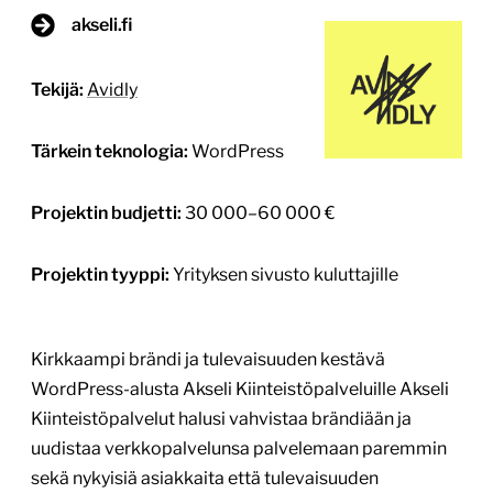
Projektin tyyppi:
Yrityksen sivusto kuluttajille
Kirkkaampi brändi ja tulevaisuuden kestävä
WordPress-alusta Akseli Kiinteistöpalveluille Akseli
Kiinteistöpalvelut halusi vahvistaa brändiään ja
uudistaa verkkopalvelunsa palvelemaan paremmin
sekä nykyisiä asiakkaita että tulevaisuuden
digitaalisia kohtaamisia, kuten tekoälypohjaisia
hakuja. Avidlyn kanssa toteutettu yhteistyö nivoi
yhteen brändi-identiteetin kirkastuksen ja modernin
WordPress-uudistuksen, joiden lopputuloksena
syntyi tunnistettava, ymmärrettävä ja teknisesti
kestävä kokonaisuus. Lähtökohta: Brändi ja
verkkopalvelu uuteen aikakauteen Kiinteistöhuolto
[…]
Lue lisää