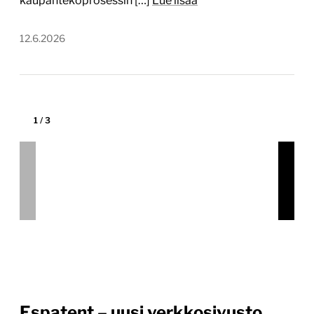
kaupantekoprosessin […]
Lue lisää
12.6.2026
1
/
3
Espatent – uusi verkkosivusto
www.espatent.fi
Tekijä:
Digitoimisto Dude Oy
Tärkein teknologia:
WordPress