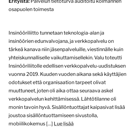
Erityistä:
Palvelun tietoturva auditoitu kolmannen
osapuolen toimesta
Insinööriliitto tunnetaan teknologia-alan ja
insinöörien edunvalvojana, ja verkkopalvelu on
tärkeä kanava niin jäsenpalveluille, viestinnälle kuin
yhteiskunnalliselle vaikuttamisellekin. Valu toteutti
Insinööriliitolle edellisen verkkopalvelu-uudistuksen
vuonna 2019. Kuuden vuoden aikana sekä käyttäjien
odotukset että organisaation tarpeet olivat
muuttuneet, joten oli aika ottaa seuraava askel
verkkopalvelun kehittämisessä. Lähtötilanne oli
monin tavoin hyvä. Sisällöntuottajat kaipasivat lisää
joustoa sisällöntuottamiseen sivustolla,
mobiilikokemus […]
Lue lisää