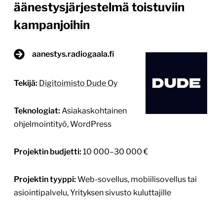
Teknologiat:
Asiakaskohtainen
ohjelmointityö, WordPress
Projektin budjetti:
10 000–30 000 €
Projektin tyyppi:
Web-sovellus, mobiilisovellus tai
asiointipalvelu, Yrityksen sivusto kuluttajille
Lähtökohta RadioMedia tarvitsi yleisöäänestyksen
RadioAwards-kilpailun yhteyteen, jossa kansa
äänestää vuoden radiojuontajan ja vuoden radio-
ohjelman. Järjestelmän pitää kestää tuhansia
samanaikaisia äänestäjiä, äänestämisen täytyy olla
yksinkertaista mobiilissa, väärinkäyttö pitää estää
ilman, että se hankaloittaa tavallisen, rehellisen
äänestäjän kokemusta, ja kaiken pitää toimia