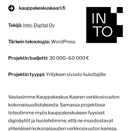
Projektin tyyppi:
Yrityksen sivusto kuluttajille
Vastasimme Kauppakeskus Kaaren verkkosivuston
kokonaisuudistuksesta. Samassa projektissa
toteutimme myös kauppakeskuksen fyysiset
diginäytöt ja huolehdimme, että ne muodostavat
yhtenäisen kokonaisuuden verkkosivuston kanssa.
Tavoitteena oli rakentaa selkeä ja helposti
ylläpidettävä digitaalinen kokonaisuus, joka palvelee
sekä kauppakeskuksen kävijöitä että liikkeiden
ylläpitäjiä. Sivuston visuaalinen ilme suunniteltiin
Kaaren brändin ja ”erityisen arkinen” -positioinnin
mukaiseksi. Sisältörakenne suunniteltiin
kävijälähtöisesti: liikkeet, ravintolat, tarjoukset, […]
Lue lisää