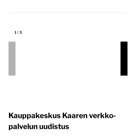
Kauppakeskus Kaaren verkko­
palvelun uudistus
kauppakeskuskaari.fi
Tekijä:
Into-Digital Oy
Tärkein teknologia:
WordPress
Projektin budjetti:
30 000–60 000 €