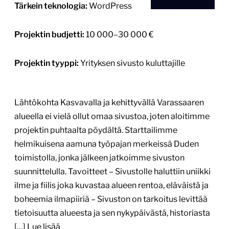
alueella ei vielä ollut omaa sivustoa, joten aloitimme
projektin puhtaalta pöydältä. Starttailimme
helmikuisena aamuna työpajan merkeissä Duden
toimistolla, jonka jälkeen jatkoimme sivuston
suunnittelulla. Tavoitteet – Sivustolle haluttiin uniikki
ilme ja fiilis joka kuvastaa alueen rentoa, eläväistä ja
boheemia ilmapiiriä – Sivuston on tarkoitus levittää
tietoisuutta alueesta ja sen nykypäivästä, historiasta
[…]
Lue lisää
Tarvitsimme Dudelta apua etenkin
sivujen tekniseen puoleen ja olemme
tyytyväisiä lopputulokseen mm. sivujen
muokattavuuden kannalta. Tarkoitus on
jatkaa yhteistyötä myös jatkossa
sivuston ylläpidon ja kehityksen osalta.