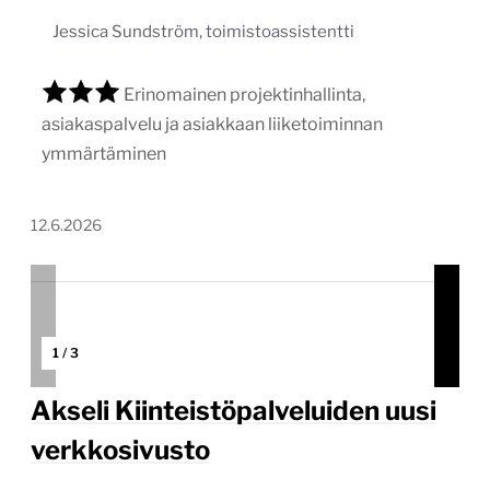
1
/
3
Akseli Kiinteistöpalveluiden uusi
verkkosivusto
akseli.fi
Tekijä:
Avidly
Tärkein teknologia:
WordPress
Projektin budjetti:
30 000–60 000 €