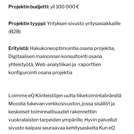
konfigurointi osana projektia
Loimme eQ Kiinteistöjen uutta liiketoimintabrändiä
Moodia tukevan verkkosivuston, jossa sisällöt ja
keskeiset toiminnallisuudet rakennettiin
vuokralaisten tarpeiden ympärille. Hyvin palvellut
sivusto kaipasi seuraavaa kehitysaskelta Kun eQ
Kiinteistöt lanseerasi uuden Moodi Toimitilat -
brändin vuokrauksen liiketoiminnan tueksi, haluttiin
myös verkkopalvelun tukevan paremmin brändiä,
asiakaskokemusta ja vuokrausprosessia. Aiempi
eqhaku.fi-verkkosivusto oli palvellut useita vuosia
hyvin, mutta ylläpidon ja jatkokehityksen aikana […]
Lue lisää