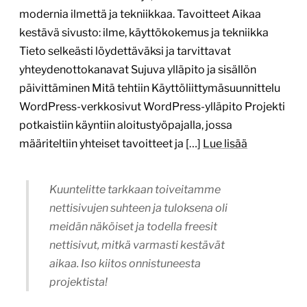
Kuuntelitte tarkkaan toiveitamme
nettisivujen suhteen ja tuloksena oli
meidän näköiset ja todella freesit
nettisivut, mitkä varmasti kestävät
aikaa. Iso kiitos onnistuneesta
projektista!
Jessica Sundström, toimistoassistentti
Erinomainen projektinhallinta,
asiakaspalvelu ja asiakkaan liiketoiminnan
ymmärtäminen
12.6.2026