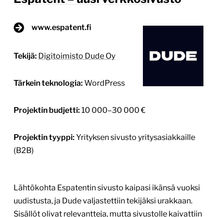
Projektin budjetti:
10 000–30 000 €
Projektin tyyppi:
Yrityksen sivusto yritysasiakkaille
(B2B)
Lähtökohta Espatentin sivusto kaipasi ikänsä vuoksi
uudistusta, ja Dude valjastettiin tekijäksi urakkaan.
Sisällöt olivat relevantteja, mutta sivustolle kaivattiin
modernia ilmettä ja tekniikkaa. Tavoitteet Aikaa
kestävä sivusto: ilme, käyttökokemus ja tekniikka
Tieto selkeästi löydettäväksi ja tarvittavat
yhteydenottokanavat Sujuva ylläpito ja sisällön
päivittäminen Mitä tehtiin Käyttöliittymäsuunnittelu
WordPress-verkkosivut WordPress-ylläpito Projekti
potkaistiin käyntiin aloitustyöpajalla, jossa
määriteltiin yhteiset tavoitteet ja […]
Lue lisää