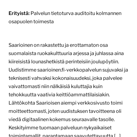
Erityistä:
Palvelun tietoturva auditoitu kolmannen
osapuolen toimesta
Saarioinen on rakastettu ja erottamaton osa
suomalaista ruokakulttuuria arjessa ja juhlassa aina
kiireisistä lounashetkistä perinteisiin joulupöytiin.
Uudistimme saarioinen.fi-verkkopalvelun sujuvaksi ja
teknisesti vahvaksi kokonaisuudeksi, joka palvelee
vaivattomasti niin nälkäisiä kuluttajia kuin
tehokkuutta vaativia keittiöammattilaisiakin.
Lähtökohta Saarioisen aiempi verkkosivusto toimi
moitteettomasti, joten uudistuksen tavoitteena oli
viedä digitaalinen kokemus seuraavalle tasolle.
Keskityimme tuomaan palveluun nykyaikaiset
toimintamallit, parantamaan saavutettavuutta […]