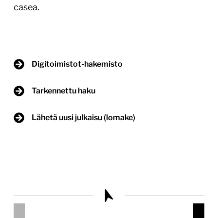
casea.
Digitoimistot-hakemisto
Tarkennettu haku
Lähetä uusi julkaisu (lomake)