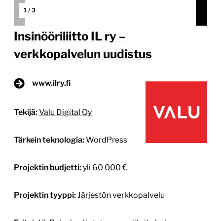
1
/
3
Insinööriliitto IL ry –
verkkopalvelun uudistus
www.ilry.fi
Tekijä:
Valu Digital Oy
Tärkein teknologia:
WordPress
Projektin budjetti:
yli 60 000 €
Projektin tyyppi:
Järjestön verkkopalvelu