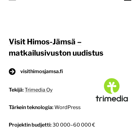
visithimosjamsa.fi
Tekijä:
Trimedia Oy
Tärkein teknologia:
WordPress
Projektin budjetti:
30 000–60 000 €
Projektin tyyppi:
Kunnan verkkopalvelu
Visit Himos–Jämsän matkailualueelle suunniteltiin ja
toteutettiin moderni WordPress-verkkopalvelu, joka
palvelee eri matkailijaryhmiä, parantaa
löydettävyyttä ja tekee alueen tarjonnasta
helpommin saavutettavan. Matkailijaystävällinen
verkkopalvelu kasvun tueksi Visithimosjamsa.fi-