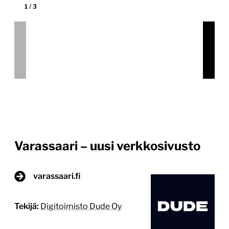
Varassaari – uusi verkkosivusto
varassaari.fi
Tekijä:
Digitoimisto Dude Oy
Tärkein teknologia:
WordPress
Projektin budjetti:
10 000–30 000 €
Projektin tyyppi:
Yrityksen sivusto kuluttajille
Lähtökohta Kasvavalla ja kehittyvällä Varassaaren