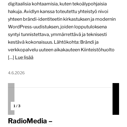
4.6.2026
1
/
3
RadioMedia –
äänestysjärjestelmä toistuviin
kampanjoihin
aanestys.radiogaala.fi
Tekijä:
Digitoimisto Dude Oy