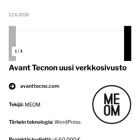
12.6.2026
1
/
3
Avant Tecnon uusi verkkosivusto
avanttecno.com
Tekijä:
MEOM
Tärkein teknologia:
WordPress
Projektin budjetti:
yli 60 000 €