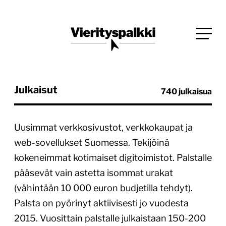
Siirry
Blogi verkkopalveluiden uudistajille ja kehittäjille
suoraan
Vierityspalkki.fi
sisältöön
Julkaisut
740 julkaisua
Uusimmat verkkosivustot, verkkokaupat ja
web-sovellukset Suomessa. Tekijöinä
kokeneimmat kotimaiset digitoimistot. Palstalle
pääsevät vain astetta isommat urakat
(vähintään 10 000 euron budjetilla tehdyt).
Palsta on pyörinyt aktiivisesti jo vuodesta
2015. Vuosittain palstalle julkaistaan 150-200