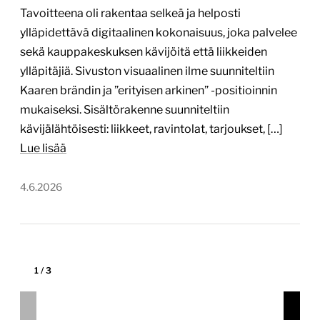
4.6.2026
1
/
3
Moodi.fi – uusi verkkopalvelu