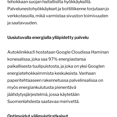
tehokkaan suojan haitallisilta hyökkäyksiltä.
Palvelunestohyökkäykset ja bottiliikenne torjutaan jo
verkkotasolla, mikä varmistaa sivuston toimivuuden
ja saatavuuden.
Uusiutuvalla energialla ylläpidetty palvelu
Autoklinikka.fi hostataan Google Cloudissa Haminan
konesalissa, joka saa 97% energiastansa
paikallisesta tuulipuistosta, ja joka on yksi Googlen
energiatehokkaimmista keskuksista. Vanhaan
paperitehtaaseen rakennetussa palvelinsalissa on
myös energiankulutusta pienentävä
jäähdytysjärjestelmä, jossa käytetään
Suomenlahdesta saatavaa merivettä.
Optimoidut välimuistiratkaisut