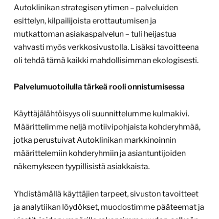
Autoklinikan strategisen ytimen – palveluiden
esittelyn, kilpailijoista erottautumisen ja
mutkattoman asiakaspalvelun – tuli heijastua
vahvasti myös verkkosivustolla. Lisäksi tavoitteena
oli tehdä tämä kaikki mahdollisimman ekologisesti.
Palvelumuotoilulla tärkeä rooli onnistumisessa
Käyttäjälähtöisyys oli suunnittelumme kulmakivi.
Määrittelimme neljä motiivipohjaista kohderyhmää,
jotka perustuivat Autoklinikan markkinoinnin
määrittelemiin kohderyhmiin ja asiantuntijoiden
näkemykseen tyypillisistä asiakkaista.
Yhdistämällä käyttäjien tarpeet, sivuston tavoitteet
ja analytiikan löydökset, muodostimme pääteemat ja