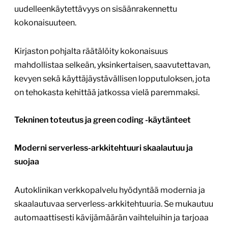
uudelleenkäytettävyys on sisäänrakennettu
kokonaisuuteen.
Kirjaston pohjalta räätälöity kokonaisuus
mahdollistaa selkeän, yksinkertaisen, saavutettavan,
kevyen sekä käyttäjäystävällisen lopputuloksen, jota
on tehokasta kehittää jatkossa vielä paremmaksi.
Tekninen toteutus ja green coding -käytänteet
Moderni serverless-arkkitehtuuri skaalautuu ja
suojaa
Autoklinikan verkkopalvelu hyödyntää modernia ja
skaalautuvaa serverless-arkkitehtuuria. Se mukautuu
automaattisesti kävijämäärän vaihteluihin ja tarjoaa