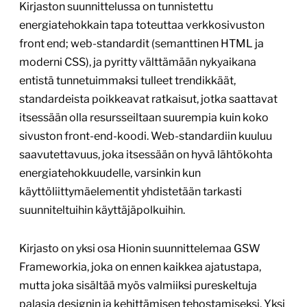
Kirjaston suunnittelussa on tunnistettu
energiatehokkain tapa toteuttaa verkkosivuston
front end; web-standardit (semanttinen HTML ja
moderni CSS), ja pyritty välttämään nykyaikana
entistä tunnetuimmaksi tulleet trendikkäät,
standardeista poikkeavat ratkaisut, jotka saattavat
itsessään olla resursseiltaan suurempia kuin koko
sivuston front-end-koodi. Web-standardiin kuuluu
saavutettavuus, joka itsessään on hyvä lähtökohta
energiatehokkuudelle, varsinkin kun
käyttöliittymäelementit yhdistetään tarkasti
suunniteltuihin käyttäjäpolkuihin.
Kirjasto on yksi osa Hionin suunnittelemaa GSW
Frameworkia, joka on ennen kaikkea ajatustapa,
mutta joka sisältää myös valmiiksi pureskeltuja
palasia designin ja kehittämisen tehostamiseksi. Yksi