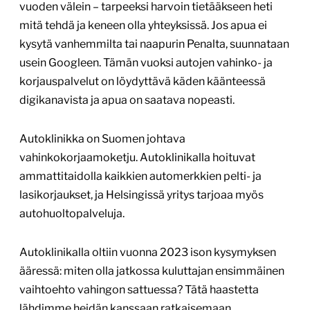
vuoden välein – tarpeeksi harvoin tietääkseen heti
mitä tehdä ja keneen olla yhteyksissä. Jos apua ei
kysytä vanhemmilta tai naapurin Penalta, suunnataan
usein Googleen. Tämän vuoksi autojen vahinko- ja
korjauspalvelut on löydyttävä käden käänteessä
digikanavista ja apua on saatava nopeasti.
Autoklinikka on Suomen johtava
vahinkokorjaamoketju. Autoklinikalla hoituvat
ammattitaidolla kaikkien automerkkien pelti- ja
lasikorjaukset, ja Helsingissä yritys tarjoaa myös
autohuoltopalveluja.
Autoklinikalla oltiin vuonna 2023 ison kysymyksen
ääressä: miten olla jatkossa kuluttajan ensimmäinen
vaihtoehto vahingon sattuessa? Tätä haastetta
lähdimme heidän kanssaan ratkaisemaan.