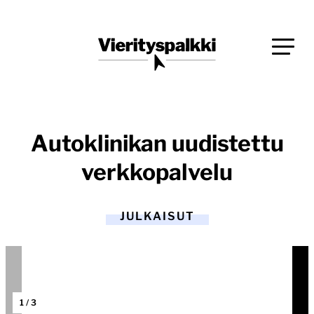
Siirry
Blogi verkkopalveluiden uudistajille ja kehittäjille
suoraan
Vierityspalkki.fi
sisältöön
Autoklinikan uudistettu
verkkopalvelu
JULKAISUT
1
/
3