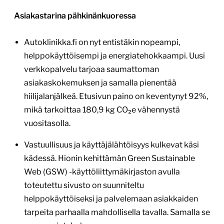
Asiakastarina pähkinänkuoressa
Autoklinikka.fi on nyt entistäkin nopeampi,
helppokäyttöisempi ja energiatehokkaampi. Uusi
verkkopalvelu tarjoaa saumattoman
asiakaskokemuksen ja samalla pienentää
hiilijalanjälkeä. Etusivun paino on keventynyt 92%,
mikä tarkoittaa 180,9 kg CO₂e vähennystä
vuositasolla.
Vastuullisuus ja käyttäjälähtöisyys kulkevat käsi
kädessä. Hionin kehittämän Green Sustainable
Web (GSW) -käyttöliittymäkirjaston avulla
toteutettu sivusto on suunniteltu
helppokäyttöiseksi ja palvelemaan asiakkaiden
tarpeita parhaalla mahdollisella tavalla. Samalla se