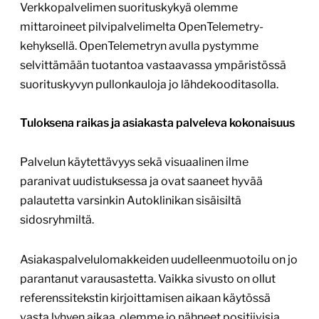
Verkkopalvelimen suorituskykyä olemme
mittaroineet pilvipalvelimelta OpenTelemetry-
kehyksellä. OpenTelemetryn avulla pystymme
selvittämään tuotantoa vastaavassa ympäristössä
suorituskyvyn pullonkauloja jo lähdekooditasolla.
Tuloksena raikas ja asiakasta palveleva kokonaisuus
Palvelun käytettävyys sekä visuaalinen ilme
paranivat uudistuksessa ja ovat saaneet hyvää
palautetta varsinkin Autoklinikan sisäisiltä
sidosryhmiltä.
Asiakaspalvelulomakkeiden uudelleenmuotoilu on jo
parantanut varausastetta. Vaikka sivusto on ollut
referenssitekstin kirjoittamisen aikaan käytössä
vasta lyhyen aikaa, olemme jo nähneet positiivisia