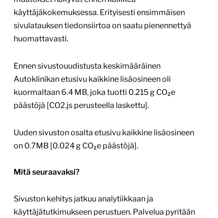
käyttäjäkokemuksessa. Erityisesti ensimmäisen
sivulatauksen tiedonsiirtoa on saatu pienennettyä
huomattavasti.
Ennen sivustouudistusta keskimääräinen
Autoklinikan etusivu kaikkine lisäosineen oli
kuormaltaan 6.4 MB, joka tuotti 0.215 g CO₂e
päästöjä [CO2.js perusteella laskettu].
Uuden sivuston osalta etusivu kaikkine lisäosineen
on 0.7MB [0.024 g CO₂e päästöjä].
Mitä seuraavaksi?
Sivuston kehitys jatkuu analytiikkaan ja
käyttäjätutkimukseen perustuen. Palvelua pyritään