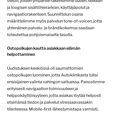
viestit, joiden ympärille rakensimme uuden, selkeän
ja loogisen sisältöhierarkian, käyttäjäpolut ja
navigaatiorakenteen. Suunnittelun osana
määrittelimme myös palvelun tone-of-voicen, jotta
yhtenäinen palvelu- ja brändikokemus saadaan
toteutettua pohjoismaisella tasolla.
Ostopolkujen kautta asiakkaan elämän
helpottaminen
Uudistuksen keskiössä oli saumattomien
ostopolkujen luominen, jotta Autoklinikasta tulisi
ensisijainen valinta vahingon sattuessa. Panostimme
erityisesti navigaation toimivuuteen ja
helppokäyttöisyyteen, jotta asiakas löytää helposti
etsimänsä tiedon ja palvelut stressaavassakin
tilanteessa. Mobile-first-lähestymistapa varmisti,