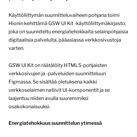
Käyttöliittymän suunnitteluvaiheen pohjana toimi
Hionin kehittämä GSW UI Kit -käyttöliittymäkirjasto,
joka on suunniteltu energiatehokkaita selainpohjaisia
digitaalisia palveluita, pääasiassa verkkosivustoja
varten.
GSW UI Kit on räätälöity HTML5-pohjaisten
verkkosivujen ja -palveluiden suunnitteluun
Figmassa. Se sisältää oletuksena kaikki
verkkoselaimen natiivit UI-komponentit ja se
laajentuu niiden avulla suuremmiksi
osakokonaisuuksi.
Energiatehokkuus suunnittelun ytimessä