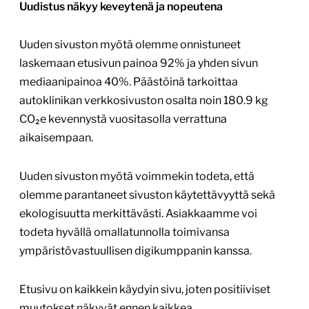
Uudistus näkyy keveytenä ja nopeutena
Uuden sivuston myötä olemme onnistuneet
laskemaan etusivun painoa 92% ja yhden sivun
mediaanipainoa 40%. Päästöinä tarkoittaa
autoklinikan verkkosivuston osalta noin 180.9 kg
CO₂e kevennystä vuositasolla verrattuna
aikaisempaan.
Uuden sivuston myötä voimmekin todeta, että
olemme parantaneet sivuston käytettävyyttä sekä
ekologisuutta merkittävästi. Asiakkaamme voi
todeta hyvällä omallatunnolla toimivansa
ympäristövastuullisen digikumppanin kanssa.
Etusivu on kaikkein käydyin sivu, joten positiiviset
muutokset näkyvät ennen kaikkea