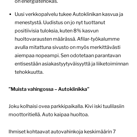
on energiatehokas.
Uusi verkkopalvelu tukee Autoklinikan kasvua ja
menestystä. Uudistus on jo nyt tuottanut
positiivisia tuloksia, kuten 8% kasvun
huoltovarausten määrässä. Afilar-työkalumme
avulla mitattuna sivusto on myös merkittävästi
aiempaa nopeampi. Sen odotetaan parantavan
entisestään asiakastyytyväisyyttä ja liiketoiminnan
tehokkuutta.
”Muista vahingossa – Autoklinikka”
Joku kolhaisi ovea parkkipaikalla. Kivi iski tuulilasiin
moottoritiellä. Auto kaipaa huoltoa.
Ihmiset kohtaavat autovahinkoja keskimäärin 7