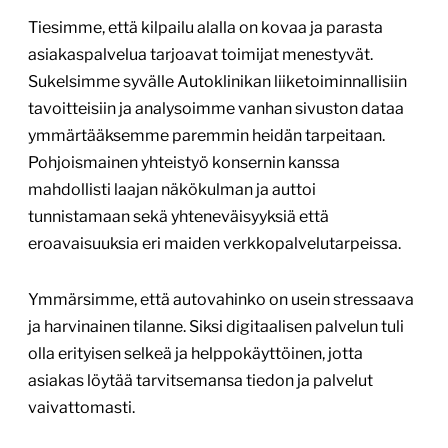
Tiesimme, että kilpailu alalla on kovaa ja parasta
asiakaspalvelua tarjoavat toimijat menestyvät.
Sukelsimme syvälle Autoklinikan liiketoiminnallisiin
tavoitteisiin ja analysoimme vanhan sivuston dataa
ymmärtääksemme paremmin heidän tarpeitaan.
Pohjoismainen yhteistyö konsernin kanssa
mahdollisti laajan näkökulman ja auttoi
tunnistamaan sekä yhteneväisyyksiä että
eroavaisuuksia eri maiden verkkopalvelutarpeissa.
Ymmärsimme, että autovahinko on usein stressaava
ja harvinainen tilanne. Siksi digitaalisen palvelun tuli
olla erityisen selkeä ja helppokäyttöinen, jotta
asiakas löytää tarvitsemansa tiedon ja palvelut
vaivattomasti.