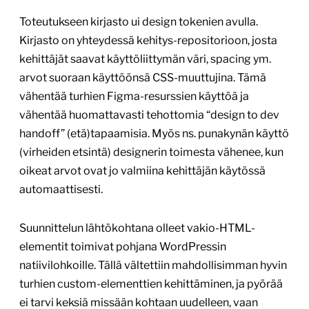
Toteutukseen kirjasto ui design tokenien avulla.
Kirjasto on yhteydessä kehitys-repositorioon, josta
kehittäjät saavat käyttöliittymän väri, spacing ym.
arvot suoraan käyttöönsä CSS-muuttujina. Tämä
vähentää turhien Figma-resurssien käyttöä ja
vähentää huomattavasti tehottomia “design to dev
handoff” (etä)tapaamisia. Myös ns. punakynän käyttö
(virheiden etsintä) designerin toimesta vähenee, kun
oikeat arvot ovat jo valmiina kehittäjän käytössä
automaattisesti.
Suunnittelun lähtökohtana olleet vakio-HTML-
elementit toimivat pohjana WordPressin
natiivilohkoille. Tällä vältettiin mahdollisimman hyvin
turhien custom-elementtien kehittäminen, ja pyörää
ei tarvi keksiä missään kohtaan uudelleen, vaan