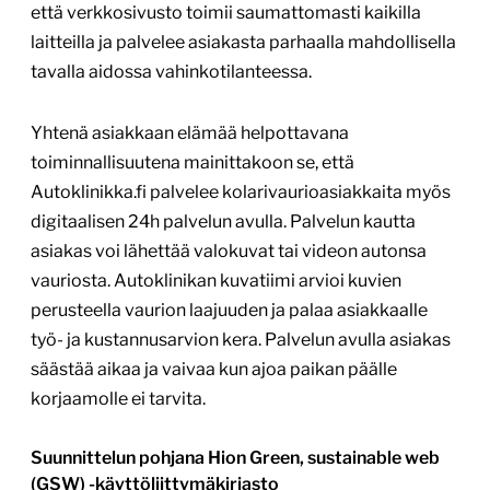
että verkkosivusto toimii saumattomasti kaikilla
laitteilla ja palvelee asiakasta parhaalla mahdollisella
tavalla aidossa vahinkotilanteessa.
Yhtenä asiakkaan elämää helpottavana
toiminnallisuutena mainittakoon se, että
Autoklinikka.fi palvelee kolarivaurioasiakkaita myös
digitaalisen 24h palvelun avulla. Palvelun kautta
asiakas voi lähettää valokuvat tai videon autonsa
vauriosta. Autoklinikan kuvatiimi arvioi kuvien
perusteella vaurion laajuuden ja palaa asiakkaalle
työ- ja kustannusarvion kera. Palvelun avulla asiakas
säästää aikaa ja vaivaa kun ajoa paikan päälle
korjaamolle ei tarvita.
Suunnittelun pohjana Hion Green, sustainable web
(GSW) -käyttöliittymäkirjasto